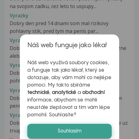
na svojom zadku, cez leto to uspupy...
Vyrazky
Dobry den pred 14 dnami som mal rizikovy
pohlavny stik, pred tym ma penis par...
Vyrazky
Náš web funguje jako lékař
Dobry den chcem sa opytat su tieto vyrazky bezne
alebo nie neviem neutale nieco...
Náš web využívá soubory cookies,
Vyrazky
a funguje tak jako lékař, který se
Dobry den pred 14 dnami som mal rizikovy
dotazuje, aby vám mohl co nejlépe
pohlavny stik, pred tym ma penis par...
pomoci. My takto sbíráme
Vyrazky
technické
,
analytické
a
obchodní
Dobry den. Mam na predkozka-vlastne na celom
informace, abychom se mohli
penise-take biele asi 1mm velke...
neustále zlepšovat a tím vám lépe
Vyrazky
pomohli. Souhlasíte?
Dobry den v ochlpeni mam taketo vyrazky ktore uz
trvaju asi 2 tyzdne
Souhlasím