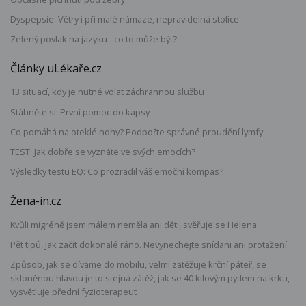
Dyspepsie: Větry i při malé námaze, nepravidelná stolice
Zelený povlak na jazyku - co to může být?
Články uLékaře.cz
13 situací, kdy je nutné volat záchrannou službu
Stáhněte si: První pomoc do kapsy
Co pomáhá na oteklé nohy? Podpořte správné proudění lymfy
TEST: Jak dobře se vyznáte ve svých emocích?
Výsledky testu EQ: Co prozradil váš emoční kompas?
Žena-in.cz
Kvůli migréně jsem málem neměla ani děti, svěřuje se Helena
Pět tipů, jak začít dokonalé ráno. Nevynechejte snídani ani protažení
Způsob, jak se díváme do mobilu, velmi zatěžuje krční páteř, se
skloněnou hlavou je to stejná zátěž, jak se 40 kilovým pytlem na krku,
vysvětluje přední fyzioterapeut