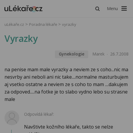
Menu
uLékaře.cz
Poradna lékaře
vyrazky
Vyrazky
Gynekologie
Marek
26.7.2008
na penise mam male vyrazky a neviem ze s coho...nic ma
nesvrby ani neboli ani nic take....normalne masturbujem
aj vsetko ostatne a neviem ze s coho to mam ....dakujem
za odpoved.....na fotke je to slabo vydno lebo su strasne
male
Odpovídá lékař:
Navštivte kožního lékaře, takto se nelze