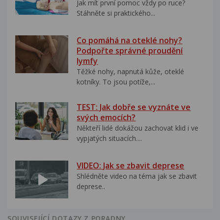
Jak mít první pomoc vždy po ruce?
Stáhněte si praktického...
Co pomáhá na oteklé nohy?
Podpořte správné proudění
lymfy
Těžké nohy, napnutá kůže, oteklé
kotníky. To jsou potíže,...
TEST: Jak dobře se vyznáte ve
svých emocích?
Někteří lidé dokážou zachovat klid i ve
vypjatých situacích....
VIDEO: Jak se zbavit deprese
Shlédněte video na téma jak se zbavit
deprese..
SOUVISEJÍCÍ DOTAZY Z PORADNY