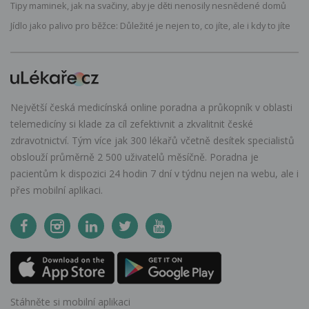
Tipy maminek, jak na svačiny, aby je děti nenosily nesnědené domů
Jídlo jako palivo pro běžce: Důležité je nejen to, co jíte, ale i kdy to jíte
Největší česká medicínská online poradna a průkopník v oblasti
telemedicíny si klade za cíl zefektivnit a zkvalitnit české
zdravotnictví. Tým více jak 300 lékařů včetně desítek specialistů
obslouží průměrně 2 500 uživatelů měsíčně. Poradna je
pacientům k dispozici 24 hodin 7 dní v týdnu nejen na webu, ale i
přes mobilní aplikaci.
Stáhněte si mobilní aplikaci