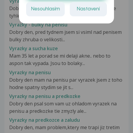
Vyrazky
Dobry den, uz od kvetna pozoruji na leve strane
Nesouhlasím
Nastavení
tyhle male dve vyrazky. Spise...
Vyrazky - bulky na penisu
Dobry den, pred tydnem jsem si vsiml nad penisem
bulky zhruba o velikosti...
Vyrazky a sucha kuze
Mam 35 let a porad se mi delaji akne.. nebo to
aspon tak vypada. Jsou to bolaky...
Vyrazky na penisu
Dobry den mam na penisu par vyrazek jsem z toho
hodne spatny stydim se jit s...
Vyrazky na penisu a predkozke
Dobry den psal som vam uz ohladom vyrazek na
penisu a predkozke tie zmyzly ale...
Vyrazky na predkozce a zaludu
Dobry den, mam problem,ktery me trapi jiz tretim