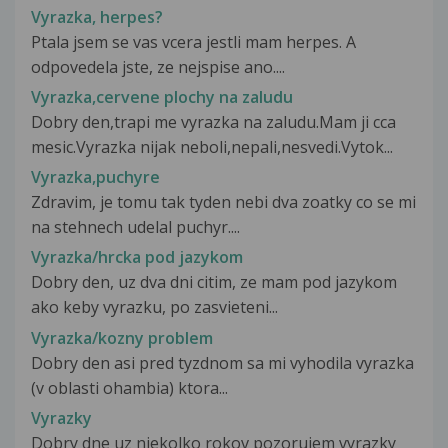
Vyrazka, herpes?
Ptala jsem se vas vcera jestli mam herpes. A
odpovedela jste, ze nejspise ano....
Vyrazka,cervene plochy na zaludu
Dobry den,trapi me vyrazka na zaludu.Mam ji cca
mesic.Vyrazka nijak neboli,nepali,nesvedi.Vytok...
Vyrazka,puchyre
Zdravim, je tomu tak tyden nebi dva zoatky co se mi
na stehnech udelal puchyr....
Vyrazka/hrcka pod jazykom
Dobry den, uz dva dni citim, ze mam pod jazykom
ako keby vyrazku, po zasvieteni...
Vyrazka/kozny problem
Dobry den asi pred tyzdnom sa mi vyhodila vyrazka
(v oblasti ohambia) ktora...
Vyrazky
Dobry dne uz niekolko rokov pozorujem vyrazky