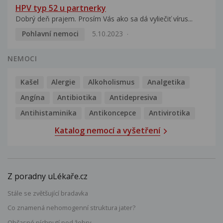
HPV typ 52 u partnerky
Dobrý deň prajem. Prosím Vás ako sa dá vyliečiť vírus...
Pohlavní nemoci
5.10.2023
NEMOCI
Kašel
Alergie
Alkoholismus
Analgetika
Angína
Antibiotika
Antidepresiva
Antihistaminika
Antikoncepce
Antivirotika
Katalog nemocí a vyšetření
Z poradny uLékaře.cz
Stále se zvětšující bradavka
Co znamená nehomogenní struktura jater?
Občasné píchnutí pod žebry