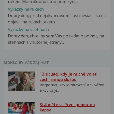
rokem. Mam dlouholetou pritelkyni,...
Vyrazky na rukach
Dobry den, pred nejakym casom - asi mesiac - sa mi
objavili na rukach taketo...
Vyrazky na stehnach
Dobry den, chcel by som Vas poziadat o pomoc, na
stehnach z vnutornej strany...
MOHLO BY VÁS ZAJÍMAT
13 situací, kdy je nutné volat
záchrannou službu
Rozpoznat, kdy je zdravotní stav vážný
a kdy už je...
Stáhněte si: První pomoc do
kapsy