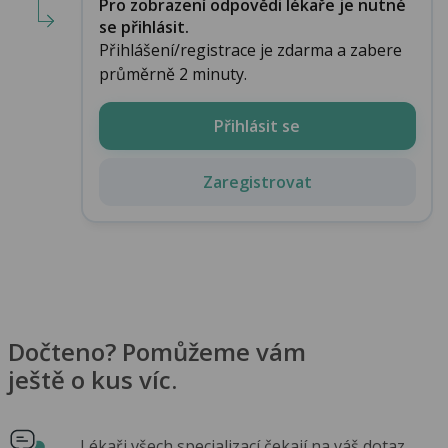
Pro zobrazení odpovědi lékaře je nutné
se přihlásit.
Přihlášení/registrace je zdarma a zabere
průměrně 2 minuty.
Přihlásit se
Zaregistrovat
Dočteno? Pomůžeme vám
ještě o kus víc.
Lékaři všech specializací čekají na váš dotaz.