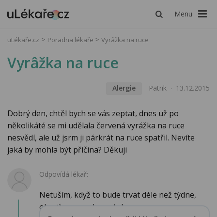
Menu
uLékaře.cz
Poradna lékaře
Vyrâžka na ruce
Vyrâžka na ruce
Alergie
Patrik
13.12.2015
Dobrý den, chtěl bych se vás zeptat, dnes už po
několikáté se mi udělala červená vyrážka na ruce
nesvědí, ale už jsrm ji párkrát na ruce spatřil. Nevíte
jaká by mohla být příčina? Děkuji
Odpovídá lékař:
Netuším, když to bude trvat déle než týdne,
obraťte se na dermatologa....