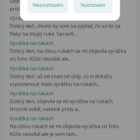
Dobry den, chtel jsem se zeptat ohledne meho
Nesouhlasím
Nastavení
problemu. Pre nekolika mesici se...
Vyrážka na rukách
Dobrý deň, chcela by som sa opýtať, čo sú to za
fľaky na mojej ruke. Spravili...
Vyrážka na rukách
Dobrý den, na obou rukách se mi objevila vyrážka
viz foto. Kůže nesvědí ale...
Vyrážka na rukách
Dobrý den, už od snad od vždy, co si dokážu
vzpomenout mám vyrážku na rukách,...
Vyrážka na rukách
Dobrý den, objevila se mi vyrážka na rukách.
Hrozně svědí, nateklé prsty a...
Vyrážka na rukách
Na obou rukách se mi objevila vyrážka viz foto.
Kůže nesvědí ale je sem tam...