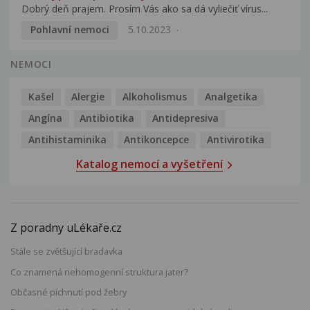
Dobrý deň prajem. Prosím Vás ako sa dá vyliečiť vírus...
Pohlavní nemoci
5.10.2023
NEMOCI
Kašel
Alergie
Alkoholismus
Analgetika
Angína
Antibiotika
Antidepresiva
Antihistaminika
Antikoncepce
Antivirotika
Katalog nemocí a vyšetření
Z poradny uLékaře.cz
Stále se zvětšující bradavka
Co znamená nehomogenní struktura jater?
Občasné píchnutí pod žebry