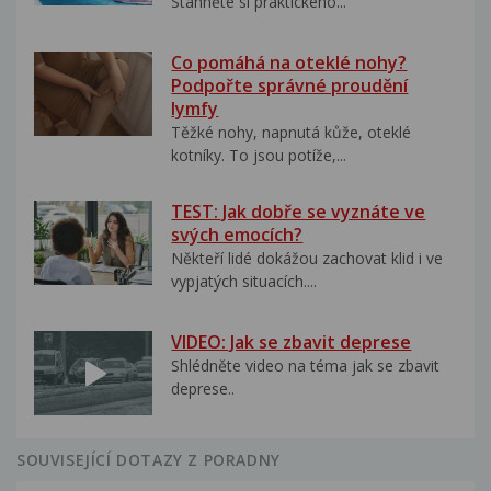
Stáhněte si praktického...
Co pomáhá na oteklé nohy?
Podpořte správné proudění
lymfy
Těžké nohy, napnutá kůže, oteklé
kotníky. To jsou potíže,...
TEST: Jak dobře se vyznáte ve
svých emocích?
Někteří lidé dokážou zachovat klid i ve
vypjatých situacích....
VIDEO: Jak se zbavit deprese
Shlédněte video na téma jak se zbavit
deprese..
SOUVISEJÍCÍ DOTAZY Z PORADNY