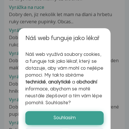
Vyrážka na ruce
Dobry den, jiz nekolik let mam na dlani a hrbetu
ruky cervene pupinky. Obcas...
Vyrážka na ruce
Dobrý den, začali se mě objevovat puchyrky na
Náš web funguje jako lékař
rukou hlavně na prstech. Jsou...
Vyrážka na ruce
Náš web využívá soubory cookies,
Dobrý den. Na hřbetu jedné ruky mám už asi týden
a funguje tak jako lékař, který se
malé červené flíčky v počtu...
dotazuje, aby vám mohl co nejlépe
pomoci. My takto sbíráme
Vyrážka na ruce
technické
,
analytické
a
obchodní
Dobrý den Dnes jsem si všiml na ruce těchto
informace, abychom se mohli
hnědých fleků a těchto červených...
neustále zlepšovat a tím vám lépe
Vyrážka na ruce a lýtku
pomohli. Souhlasíte?
Dobrý den, už 3 týdny mám na lýtku a ruce červené
pupínky které svědí, ale...
Souhlasím
Vyrážka na ruce, puchýřky