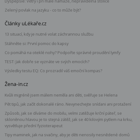
Dyspepsie: Větry i při malé námaze, nepravidelná stolice
Zelený povlak na jazyku - co to může být?
Články uLékaře.cz
13 situací, kdy je nutné volat záchrannou službu
Stáhněte si: První pomoc do kapsy
Co pomáhá na oteklé nohy? Podpořte správné proudění lymfy
TEST: Jak dobře se vyznáte ve svých emocích?
Výsledky testu EQ: Co prozradil váš emoční kompas?
Žena-in.cz
Kvůli migréně jsem málem neměla ani děti, svěřuje se Helena
Pět tipů, jak začít dokonalé ráno. Nevynechejte snídani ani protažení
Způsob, jak se díváme do mobilu, velmi zatěžuje krční páteř, se
skloněnou hlavou je to stejná zátěž, jak se 40 kilovým pytlem na krku,
vysvětluje přední fyzioterapeut
Tipy maminek, jak na svačiny, aby je děti nenosily nesnědené domů