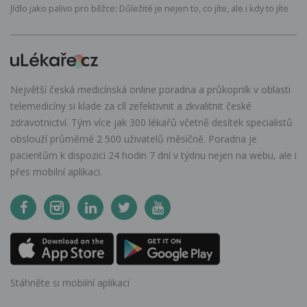
Jídlo jako palivo pro běžce: Důležité je nejen to, co jíte, ale i kdy to jíte
Největší česká medicínská online poradna a průkopník v oblasti
telemedicíny si klade za cíl zefektivnit a zkvalitnit české
zdravotnictví. Tým více jak 300 lékařů včetně desítek specialistů
obslouží průměrně 2 500 uživatelů měsíčně. Poradna je
pacientům k dispozici 24 hodin 7 dní v týdnu nejen na webu, ale i
přes mobilní aplikaci.
Stáhněte si mobilní aplikaci