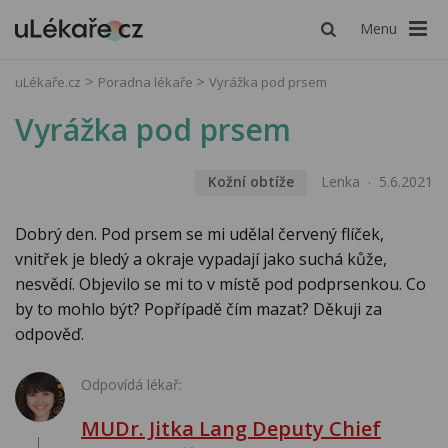
Menu
uLékaře.cz
Poradna lékaře
Vyrážka pod prsem
Vyrážka pod prsem
Kožní obtíže
Lenka
5.6.2021
Dobrý den. Pod prsem se mi udělal červený flíček,
vnitřek je bledý a okraje vypadají jako suchá kůže,
nesvědí. Objevilo se mi to v místě pod podprsenkou. Co
by to mohlo být? Popřípadě čím mazat? Děkuji za
odpověď.
Odpovídá lékař:
MUDr. Jitka Lang Deputy Chief