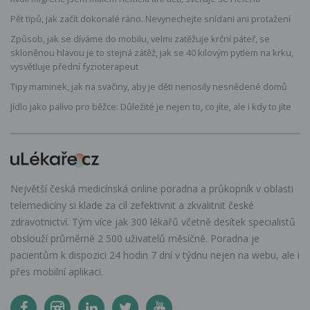
Pět tipů, jak začít dokonalé ráno. Nevynechejte snídani ani protažení
Způsob, jak se díváme do mobilu, velmi zatěžuje krční páteř, se
skloněnou hlavou je to stejná zátěž, jak se 40 kilovým pytlem na krku,
vysvětluje přední fyzioterapeut
Tipy maminek, jak na svačiny, aby je děti nenosily nesnědené domů
Jídlo jako palivo pro běžce: Důležité je nejen to, co jíte, ale i kdy to jíte
Největší česká medicínská online poradna a průkopník v oblasti
telemedicíny si klade za cíl zefektivnit a zkvalitnit české
zdravotnictví. Tým více jak 300 lékařů včetně desítek specialistů
obslouží průměrně 2 500 uživatelů měsíčně. Poradna je
pacientům k dispozici 24 hodin 7 dní v týdnu nejen na webu, ale i
přes mobilní aplikaci.