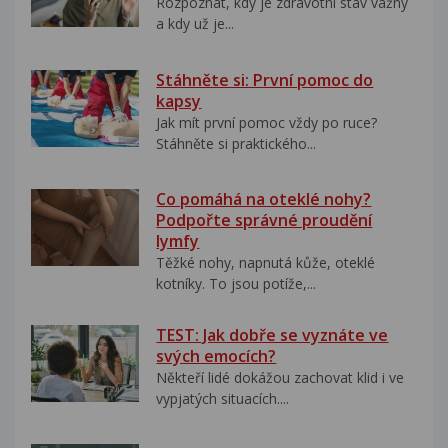
Rozpoznat, kdy je zdravotní stav vážný
a kdy už je...
Stáhněte si: První pomoc do
kapsy
Jak mít první pomoc vždy po ruce?
Stáhněte si praktického...
Co pomáhá na oteklé nohy?
Podpořte správné proudění
lymfy
Těžké nohy, napnutá kůže, oteklé
kotníky. To jsou potíže,...
TEST: Jak dobře se vyznáte ve
svých emocích?
Někteří lidé dokážou zachovat klid i ve
vypjatých situacích....