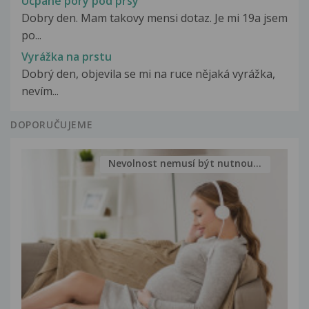
Ucpané pory pod prsy
Dobry den. Mam takovy mensi dotaz. Je mi 19a jsem
po...
Vyrážka na prstu
Dobrý den, objevila se mi na ruce nějaká vyrážka,
nevím...
DOPORUČUJEME
Nevolnost nemusí být nutnou...