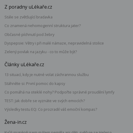
Z poradny uLékaře.cz
Stále se zvětšující bradavka
Co znamená nehomogenní struktura jater?
Občasné píchnutí pod žebry
Dyspepsie: Větry i při malé námaze, nepravidelná stolice
Zelený povlak na jazyku - co to může být?
Články uLékaře.cz
13 situací, kdy je nutné volat záchrannou službu
Stáhněte si: První pomoc do kapsy
Co pomáhá na oteklé nohy? Podpořte správné proudění lymfy
TEST: Jak dobře se vyznáte ve svých emocích?
Výsledky testu EQ: Co prozradil váš emoční kompas?
Žena-in.cz
Kvůli migréně jsem málem neměla ani děti, svěřuje se Helena