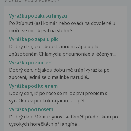
VÍCE DOTAZŮ Z PORADNY
Vyrážka po zákusu hmyzu
Po štípnutí (asi komár nebo ovád) na dovolené u
moře se mi objevil na stehně...
Vyrážka po zápalu plic
Dobrý den, po oboustranném zápalu plic
způsobeném Chlamydia pneumoniae a léčeným...
Vyrážka po zpocení
Dobrý den, nějakou dobu mě trápí vyrážka po
zpocení, jedná se o malinké narudlé...
Vyrážka pod kolenem
Dobrý den,již po roce se mi objevil problém s
vyrážkou v podkolení jamce a opět...
Vyrážka pod nosem
Dobrý den. Mému synovi se téměř před rokem po
vysokých horečkách při angíně...