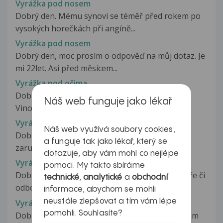
Vyrážka pod nosem
Dobrý den. Mému synovi se téměř před rokem po
vysokých horečkách při angíně...
Vyrážka pod nosem
Dobrý den, moc prosím o odpověď na můj dotaz. Je
mi 22let. Asi před měsícem...
Vyrážka pod očima
Dobrý den, než se dostanu na kožní ve
Náš web funguje jako lékař
Vinohradech (kde jsou vždycky fronty na...
Vyrážka pod okem
Náš web využívá soubory cookies,
Dobrý den, dcera má pod okem již 3 týden toto
a funguje tak jako lékař, který se
zarudnutí, postupem času se pomaličku...
dotazuje, aby vám mohl co nejlépe
Vyrážka pod plenou u dítěte
pomoci. My takto sbíráme
Dobrý den, Rada bych znala názor i jiného lékaře či
technické
,
analytické
a
obchodní
odborníka na zdravotní...
informace, abychom se mohli
neustále zlepšovat a tím vám lépe
Vyrážka pod prstýnky
pomohli. Souhlasíte?
Dobrý den, Už tak měsíc mě trápí něco jako exém