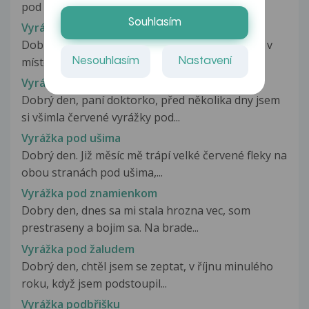
pod prstýnky. Prst nejdříve...
Souhlasím
Vyrážka pod prsy
Dobrý den, poslední 2 týdny se mi na hrudníku, v
místech kde je lem podprsenky...
Nesouhlasím
Nastavení
Vyrážka pod prsy
Dobrý den, paní doktorko, před několika dny jsem
si všimla červené vyrážky pod...
Vyrážka pod ušima
Dobrý den. Již měsíc mě trápí velké červené fleky na
obou stranách pod ušima,...
Vyrážka pod znamienkom
Dobry den, dnes sa mi stala hrozna vec, som
prestraseny a bojim sa. Na brade...
Vyrážka pod žaludem
Dobrý den, chtěl jsem se zeptat, v říjnu minulého
roku, když jsem podstoupil...
Vyrážka podbřišku