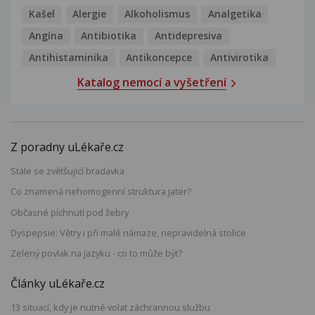
Kašel
Alergie
Alkoholismus
Analgetika
Angína
Antibiotika
Antidepresiva
Antihistaminika
Antikoncepce
Antivirotika
Katalog nemocí a vyšetření
Z poradny uLékaře.cz
Stále se zvětšující bradavka
Co znamená nehomogenní struktura jater?
Občasné píchnutí pod žebry
Dyspepsie: Větry i při malé námaze, nepravidelná stolice
Zelený povlak na jazyku - co to může být?
Články uLékaře.cz
13 situací, kdy je nutné volat záchrannou službu