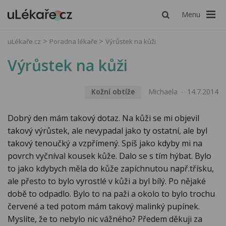
Menu
uLékaře.cz
Poradna lékaře
Výrůstek na kůži
Výrůstek na kůži
Kožní obtíže
Michaela
14.7.2014
Dobrý den mám takový dotaz. Na kůži se mi objevil
takový výrůstek, ale nevypadal jako ty ostatní, ale byl
takový tenoučký a vzpřímený. Spíš jako kdyby mi na
povrch vyčníval kousek kůže. Dalo se s tím hýbat. Bylo
to jako kdybych měla do kůže zapíchnutou např.třísku,
ale přesto to bylo vyrostlé v kůži a byl bílý. Po nějaké
době to odpadlo. Bylo to na paži a okolo to bylo trochu
červené a ted potom mám takový malinký pupínek.
Myslíte, že to nebylo nic vážného? Předem děkuji za