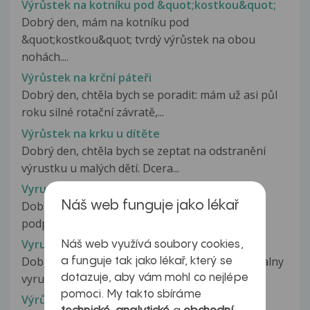
Výrůstek na kotníku pod &quot;kostkou&quot;
Dobrý den, mám na kotníku pod
&quot;kostkou&quot; tvrdý výrůstek na obou
nohách....
Výrůstek na krční páteři
Dobrý den, chtěla bych se poradit: mám už asi půl
roku silné rotační závratě,...
Výrůstek na krku u dítěte
Dobrý den, chtěla bych se zeptat na odstranění
výrustku u malých dětí. Dcera...
Vyrustek na kuzi
Dobry den ! Nedavno jsem zacala nosit novou
Náš web funguje jako lékař
podprsenku ktera mi podrazdila takovou...
Vyrustek na kuzi
Náš web využívá soubory cookies,
Dobry den, Na kontniku mam uz nekolik let ovalny
a funguje tak jako lékař, který se
vyrustek, ktery je zbaeven...
dotazuje, aby vám mohl co nejlépe
pomoci. My takto sbíráme
Výrůstek na kůži