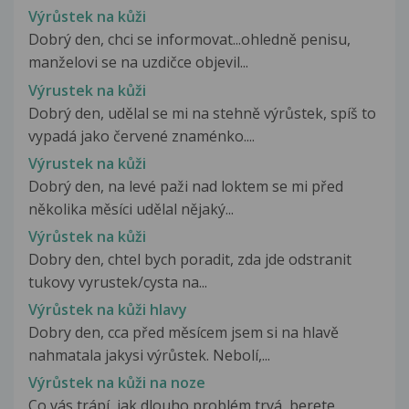
Výrůstek na kůži
Dobrý den, chci se informovat...ohledně penisu,
manželovi se na uzdičce objevil...
Výrustek na kůži
Dobrý den, udělal se mi na stehně výrůstek, spíš to
vypadá jako červené znaménko....
Výrustek na kůži
Dobrý den, na levé paži nad loktem se mi před
několika měsíci udělal nějaký...
Výrůstek na kůži
Dobry den, chtel bych poradit, zda jde odstranit
tukovy vyrustek/cysta na...
Výrůstek na kůži hlavy
Dobry den, cca před měsícem jsem si na hlavě
nahmatala jakysi výrůstek. Nebolí,...
Výrůstek na kůži na noze
Co vás trápí, jak dlouho problém trvá, berete