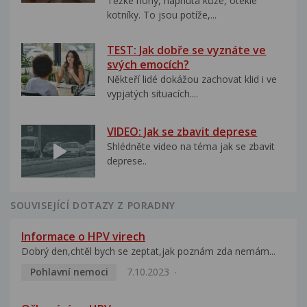
Těžké nohy, napnutá kůže, oteklé
kotníky. To jsou potíže,...
TEST: Jak dobře se vyznáte ve
svých emocích?
Někteří lidé dokážou zachovat klid i ve
vypjatých situacích....
VIDEO: Jak se zbavit deprese
Shlédněte video na téma jak se zbavit
deprese..
SOUVISEJÍCÍ DOTAZY Z PORADNY
Informace o HPV virech
Dobrý den,chtěl bych se zeptat,jak poznám zda nemám...
Pohlavní nemoci
7.10.2023