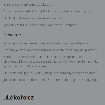
Stáhněte si: První pomoc do kapsy
Co pomáhá na oteklé nohy? Podpořte správné proudění lymfy
TEST: Jak dobře se vyznáte ve svých emocích?
Výsledky testu EQ: Co prozradil váš emoční kompas?
Žena-in.cz
Kvůli migréně jsem málem neměla ani děti, svěřuje se Helena
Pět tipů, jak začít dokonalé ráno. Nevynechejte snídani ani protažení
Způsob, jak se díváme do mobilu, velmi zatěžuje krční páteř, se
skloněnou hlavou je to stejná zátěž, jak se 40 kilovým pytlem na krku,
vysvětluje přední fyzioterapeut
Tipy maminek, jak na svačiny, aby je děti nenosily nesnědené domů
Jídlo jako palivo pro běžce: Důležité je nejen to, co jíte, ale i kdy to jíte