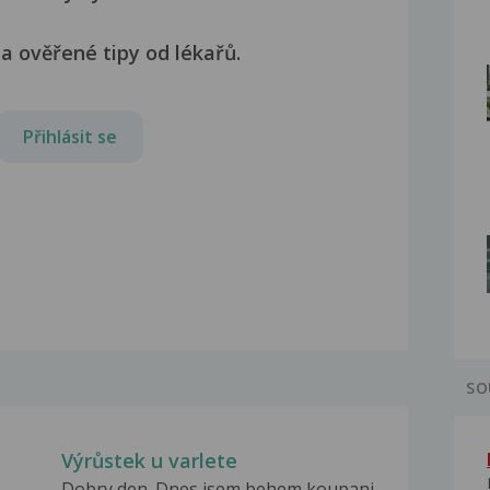
a ověřené tipy od lékařů.
Přihlásit se
SO
Výrůstek u varlete
Dobry den. Dnes jsem behem koupani