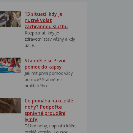
13 situací, kdy je
nutné volat
záchrannou službu
Rozpoznat, kdy je
zdravotní stav vážný a kdy
už je...
Stáhněte si: První
pomoc do kapsy
Jak mít první pomoc vždy
po ruce? Stáhněte si
praktického...
Co pomáhá na oteklé
nohy? Podpořte
správné proudění
lymfy
Těžké nohy, napnutá kůže,
oteklé kotníky. To jsou