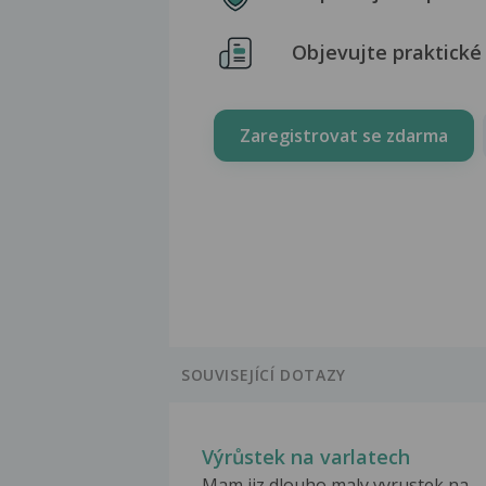
Objevujte praktické 
Zaregistrovat se zdarma
SOUVISEJÍCÍ DOTAZY
Výrůstek na varlatech
Mam jiz dlouho maly vyrustek na