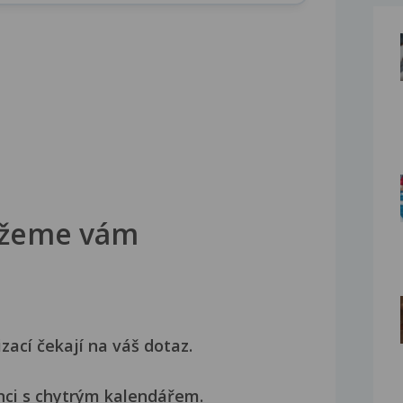
žeme vám
izací čekají na váš dotaz.
nci s chytrým kalendářem.