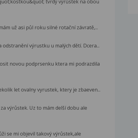
uot;kostkou&quot; tvrdý výrůstek na obou
ám už asi půl roku silné rotační závratě,...
 odstranění výrustku u malých dětí. Dcera...
osit novou podprsenku ktera mi podrazdila
lik let ovalny vyrustek, ktery je zbaeven...
 za výrůstek. Uz to mám delší dobu ale
i se mi objevil takový výrůstek,ale