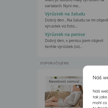
varlatech. Nyni me...
Výrůstek na žaludu
Dobrý den , Na žaludu se mi objevi
výrustek viz.foto....
Výrůstek na penise
Dobrý den, v penisu jsem objevil
tenhle výrůstek (viz...
DOPORUČUJEME
Náš we
Nevolnost nemusí být nutnou...
Jak 
Náš web
tak jako
mohl co