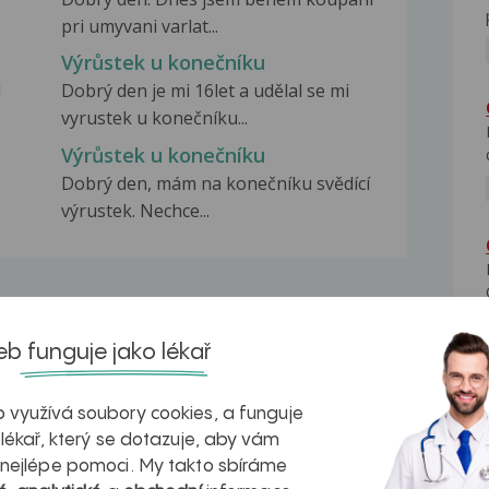
pri umyvani varlat...
Výrůstek u konečníku
l
Dobrý den je mi 16let a udělal se mi
vyrustek u konečníku...
Výrůstek u konečníku
Dobrý den, mám na konečníku svědící
výrustek. Nechce...
b funguje jako lékař
na zdravá játra?
Myasthenia gravis – vše, co...
 využívá soubory cookies, a funguje
 lékař, který se dotazuje, aby vám
 nejlépe pomoci. My takto sbíráme