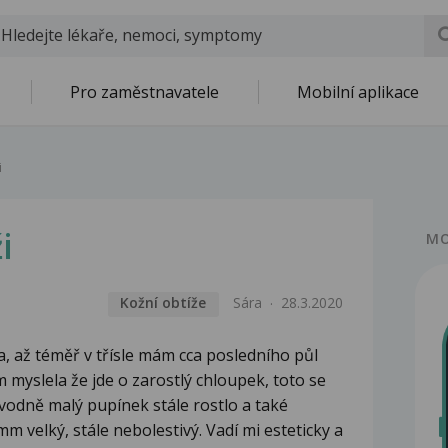
Pro zaměstnavatele
Mobilní aplikace
i
i
MO
Kožní obtíže
Sára
28.3.2020
a, až téměř v třísle mám cca posledního půl
 myslela že jde o zarostlý chloupek, toto se
ůvodně malý pupínek stále rostlo a také
mm velký, stále nebolestivý. Vadí mi esteticky a