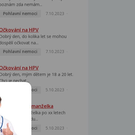
poznám zda nemám...
Pohlavní nemoci
7.10.2023
Očkování na HPV
Dobrý den, do kolika let se mohou
dospělí očkovat na...
Pohlavní nemoci
7.10.2023
Očkování na HPV
Dobrý den, mým dětem je 18 a 20 let.
Chci je nechat...
Pohlavní nemoci
5.10.2023
HPV pozitivní manželka
Dobrý den, manželka po xx letech
přivezla z Východu...
Pohlavní nemoci
5.10.2023