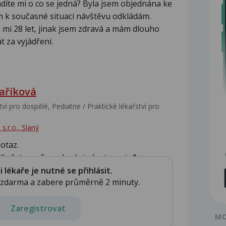
íte mi o co se jedná? Byla jsem objednána ke
 k současné situaci návštěvu odkládám.
 mi 28 let, jinak jsem zdravá a mám dlouho
 za vyjádření.
aříková
ví pro dospělé, Pediatrie / Praktické lékařství pro
s.r.o., Slaný
otaz.
e fotografie se bude jednat s nejv�...
lékaře je nutné se přihlásit.
e zdarma a zabere průměrně 2 minuty.
Zaregistrovat
MO