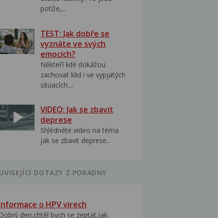
potíže,...
TEST: Jak dobře se
vyznáte ve svých
emocích?
Někteří lidé dokážou
zachovat klid i ve vypjatých
situacích....
VIDEO: Jak se zbavit
deprese
Shlédněte video na téma
jak se zbavit deprese..
UVISEJÍCÍ DOTAZY Z PORADNY
Informace o HPV virech
Dobrý den,chtěl bych se zeptat,jak