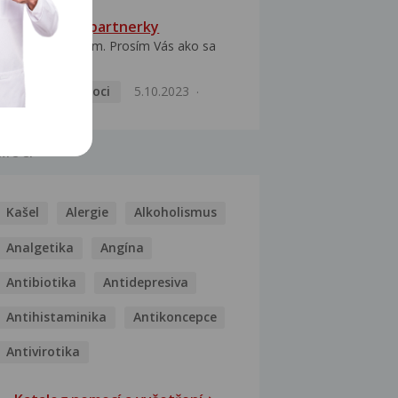
HPV typ 52 u partnerky
Dobrý deň prajem. Prosím Vás ako sa
dá vyliečiť vírus...
Pohlavní nemoci
5.10.2023
MOCI
Kašel
Alergie
Alkoholismus
Analgetika
Angína
Antibiotika
Antidepresiva
Antihistaminika
Antikoncepce
Antivirotika