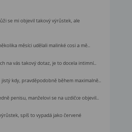
i se mi objevil takový výrůstek, ale
ěkolika měsíci udělali malinké cosi a mě...
 na vás takový dotaz, je to docela intimní...
 jistý kdy, pravděpodobně během maximalně...
edně penisu, manželovi se na uzdičce objevil...
výrůstek, spíš to vypadá jako červené