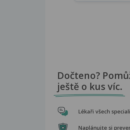
Dočteno? Pomů
ještě o kus víc.
Lékaři všech special
Naplánujte si preve