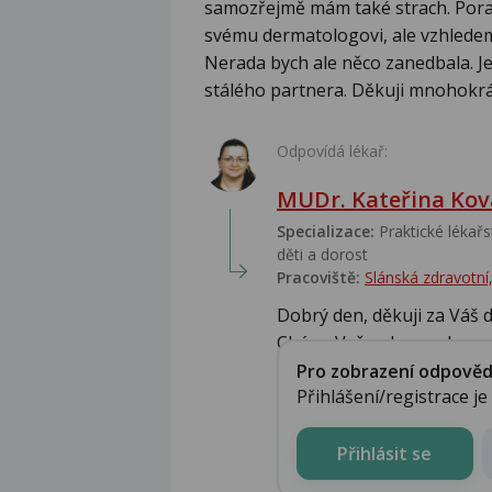
samozřejmě mám také strach. Porad
svému dermatologovi, ale vzhledem
Nerada bych ale něco zanedbala. Je
stálého partnera. Děkuji mnohokrát
Odpovídá lékař:
MUDr. Kateřina Kov
Specializace:
Praktické lékařst
děti a dorost
Pracoviště:
Slánská zdravotní, 
Dobrý den, děkuji za Váš d
Chápu Vaše obavy, ale podl
Pro zobrazení odpovědi 
Přihlášení/registrace j
Přihlásit se