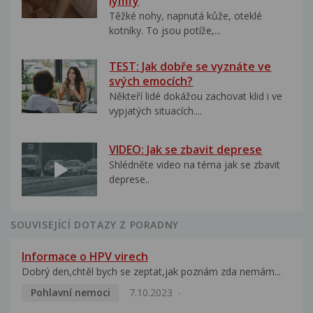
lymfy
Těžké nohy, napnutá kůže, oteklé
kotníky. To jsou potíže,...
TEST: Jak dobře se vyznáte ve
svých emocích?
Někteří lidé dokážou zachovat klid i ve
vypjatých situacích....
VIDEO: Jak se zbavit deprese
Shlédněte video na téma jak se zbavit
deprese..
SOUVISEJÍCÍ DOTAZY Z PORADNY
Informace o HPV virech
Dobrý den,chtěl bych se zeptat,jak poznám zda nemám...
Pohlavní nemoci
7.10.2023