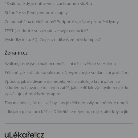
13 situací, kdy je nutné volat záchrannou službu
Stáhněte si: První pomoc do kapsy
Co pomáhá na oteklé nohy? Podpořte správné proudění lymfy
TEST: Jak dobře se vyznáte ve svých emocích?
Výsledky testu EQ: Co prozradil váš emoční kompas?
Žena-in.cz
Kvůli migréně jsem málem neměla ani děti, svěřuje se Helena
Pět tipů, jak začít dokonalé ráno. Nevynechejte snídani ani protažení
Způsob, jak se díváme do mobilu, velmi zatěžuje krční páteř, se
skloněnou hlavou je to stejná zátěž, jak se 40 kilovým pytlem na krku,
vysvětluje přední fyzioterapeut
Tipy maminek, jak na svačiny, aby je děti nenosily nesnědené domů
Jídlo jako palivo pro běžce: Důležité je nejen to, co jíte, ale i kdy to jíte