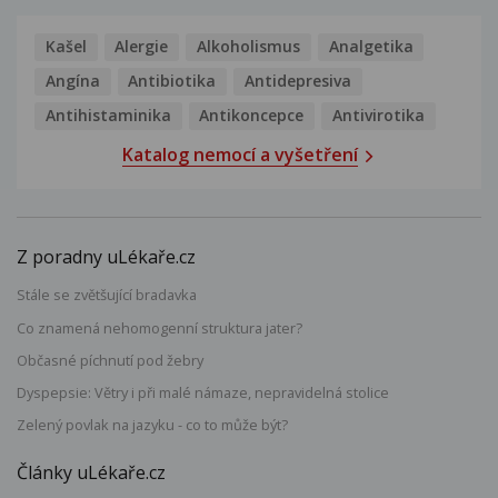
Kašel
Alergie
Alkoholismus
Analgetika
Angína
Antibiotika
Antidepresiva
Antihistaminika
Antikoncepce
Antivirotika
Katalog nemocí a vyšetření
Z poradny uLékaře.cz
Stále se zvětšující bradavka
Co znamená nehomogenní struktura jater?
Občasné píchnutí pod žebry
Dyspepsie: Větry i při malé námaze, nepravidelná stolice
Zelený povlak na jazyku - co to může být?
Články uLékaře.cz