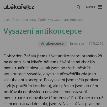
Menu
uLékaře.cz
Poradna lékaře
Vysazení antikoncepce
Vysazení antikoncepce
Antikoncepce
Jaroslava
17.8.2012
Dobrý den. Začala jsem užívat antikoncepci pramino 28
na doporučení lékaře. během užívání se mi zhoršily
menstruační bolesti, a tak jsem po třech měsících
antikoncepci vysadila, abych se přesvědčila zda je to
zásluha antikoncepce. Po vysazení jsem měla pohlavní
styk (s použitím kondomu), ale i přes to jsem po něm
pociťovala neobvyklou nevolnost, nedostavení
menstruace a obávala se těhotenství. Po 10 dnech co už
jsem menstruaci dostala, jsem začala s užívat pramino