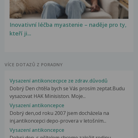
Inovativní léčba myastenie – naděje pro ty,
kteří ji...
VÍCE DOTAZŮ Z PORADNY
Vysazení antikoncecpce ze zdrav.důvodů
Dobrý Den chtěla bych se Vás prosím zeptat.Budu
vysazovat HAK Minisiston. Moje...
Vysazení antikoncepce
Dobrý den,od roku 2007 jsem docházela na
inj.antikoncepci depo-provera v letošním...
Vysazení antikoncepce
Dobrý den, s přítelem chceme založit rodinu.