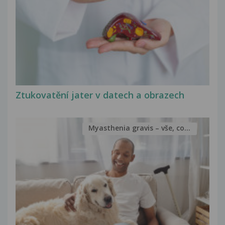
Ztukovatění jater v datech a obrazech
Myasthenia gravis – vše, co...