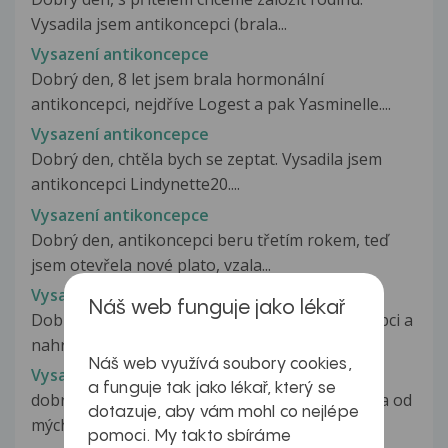
Vysadila jsem antikoncepci (brala...
Vysazení antikoncepce
Dobrý den, 8 let jsem brala hormonální
antikoncepci, nejdříve Logest a pak Yasminelle....
Vysazení antikoncepce
Dobrý den, chtěla bych se zeptat. Vysadila jsem
antikoncepci Lindynette20....
Vysazení antikoncepce
Dobrý den, antikoncepci beru třetím rokem, teď
jsem otevřela nové plato, vzala...
Vysazení antikoncepce
Náš web funguje jako lékař
Dobrý den, rozhodla jsem se vysadit antikoncepci a
nahradit ji nehormonální...
Náš web využívá soubory cookies,
Vysazeni antikoncepce
a funguje tak jako lékař, který se
dobrý den, je mi 26 let a antikoncepci jsem brala od
dotazuje, aby vám mohl co nejlépe
mých 16ti. V červnu jsem...
pomoci. My takto sbíráme