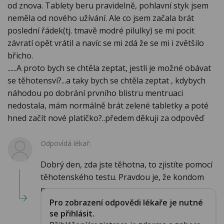
od znova. Tablety beru pravidelně, pohlavní styk jsem
neměla od nového užívání. Ale co jsem začala brát
poslední řádek(tj. tmavě modré pilulky) se mi pocit
závratí opět vrátil a navíc se mi zdá že se mi i zvětšilo
břicho.
......A proto bych se chtěla zeptat, jestli je možné obávat
se těhotensví?...a taky bych se chtěla zeptat , kdybych
náhodou po dobrání prvního blistru mentruaci
nedostala, mám normálně brát zelené tabletky a poté
hned začít nové platíčko?..předem děkuji za odpověď
Odpovídá lékař:
Dobrý den, zda jste těhotna, to zjistíte pomocí
těhotenského testu. Pravdou je, že kondom
nen...
Pro zobrazení odpovědi lékaře je nutné
se přihlásit.