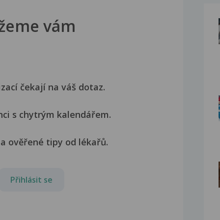
žeme vám
izací čekají na váš dotaz.
nci s chytrým kalendářem.
a ověřené tipy od lékařů.
Přihlásit se