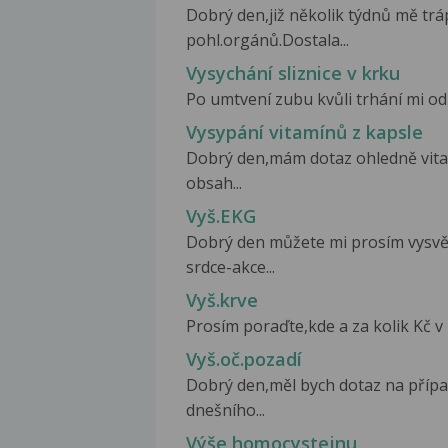
Dobrý den,již několik týdnů mě tráp
pohl.orgánů.Dostala...
Vysychání sliznice v krku
Po umtvení zubu kvůli trhání mi od 
Vysypání vitamínů z kapsle
Dobrý den,mám dotaz ohledně vitamí
obsah...
Vyš.EKG
Dobrý den můžete mi prosím vysvět
srdce-akce...
Vyš.krve
Prosím poraďte,kde a za kolik Kč v 
Vyš.oč.pozadí
Dobrý den,měl bych dotaz na přípa
dnešního...
Výše homocystejnu