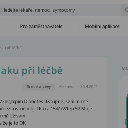
Pro zaměstnavatele
Mobilní aplikace
aku při léčbě
laku při léčbě
MO
Srdce a cévy
Alexandr
30.4.2021
2let,trpím Diabetes II.stupně jsem mírně
říležitostně,můj TK cca 154/72/tep 52.Moje
normě.Užívám
 že je to OK