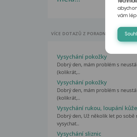
technick
abychom
vám lép
VÍCE DOTAZŮ Z PORADNY
Souh
Vysychání pokožky
Dobrý den, mám problém s neustá
(kolikrát,...
Vysychání pokožky
Dobrý den, mám problém s neustá
(kolikrát,...
Vysychání rukou, loupání kůž
Dobrý den, Už několik let po sobě
vysychat...
Vysychání sliznic