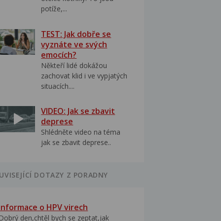
potíže,...
TEST: Jak dobře se
vyznáte ve svých
emocích?
Někteří lidé dokážou
zachovat klid i ve vypjatých
situacích....
VIDEO: Jak se zbavit
deprese
Shlédněte video na téma
jak se zbavit deprese..
UVISEJÍCÍ DOTAZY Z PORADNY
Informace o HPV virech
Dobrý den,chtěl bych se zeptat,jak