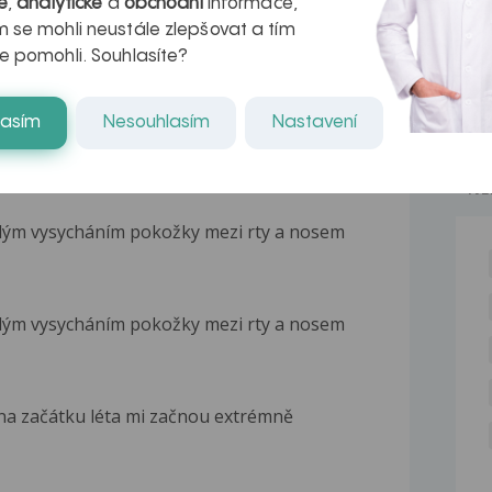
é
,
analytické
a
obchodní
informace,
 se mohli neustále zlepšovat a tím
e pomohli. Souhlasíte?
lasím
Nesouhlasím
Nastavení
NE
lým vysycháním pokožky mezi rty a nosem
lým vysycháním pokožky mezi rty a nosem
e
 na začátku léta mi začnou extrémně