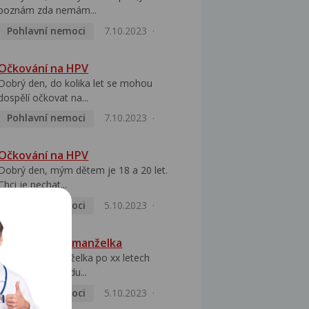
poznám zda nemám...
Pohlavní nemoci
7.10.2023
Očkování na HPV
Dobrý den, do kolika let se mohou
dospělí očkovat na...
Pohlavní nemoci
7.10.2023
Očkování na HPV
Dobrý den, mým dětem je 18 a 20 let.
Chci je nechat...
Pohlavní nemoci
5.10.2023
HPV pozitivní manželka
Dobrý den, manželka po xx letech
přivezla z Východu...
Pohlavní nemoci
5.10.2023