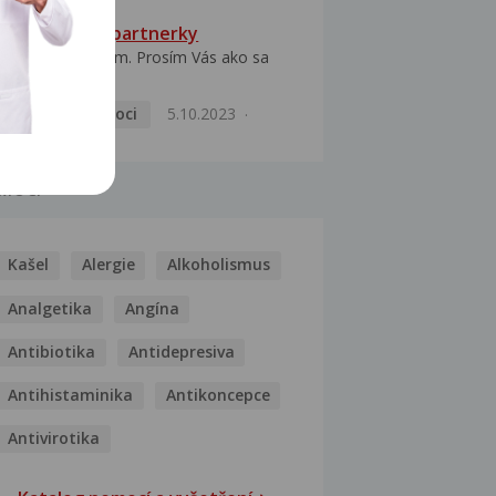
HPV typ 52 u partnerky
Dobrý deň prajem. Prosím Vás ako sa
dá vyliečiť vírus...
Pohlavní nemoci
5.10.2023
MOCI
Kašel
Alergie
Alkoholismus
Analgetika
Angína
Antibiotika
Antidepresiva
Antihistaminika
Antikoncepce
Antivirotika