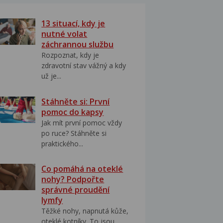
13 situací, kdy je
nutné volat
záchrannou službu
Rozpoznat, kdy je
zdravotní stav vážný a kdy
už je...
Stáhněte si: První
pomoc do kapsy
Jak mít první pomoc vždy
po ruce? Stáhněte si
praktického...
Co pomáhá na oteklé
nohy? Podpořte
správné proudění
lymfy
Těžké nohy, napnutá kůže,
oteklé kotníky. To jsou