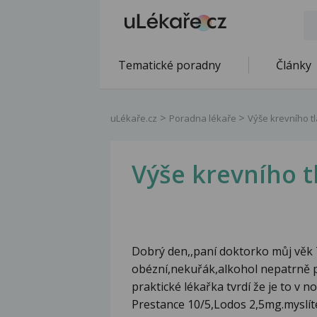
Tematické poradny
Články
uLékaře.cz
Poradna lékaře
Výše krevního tl
Výše krevního t
Dobrý den,,paní doktorko můj věk 7
obézní,nekuřák,alkohol nepatrně p
praktické lékařka tvrdí že je to v 
Prestance 10/5,Lodos 2,5mg.myslíte