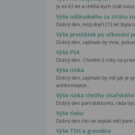
Je mi 63 let a chtěla bych znát svo
Výše odškodného za ztrátu z
Dobrý den, moji dceři (13 let )byla
Výše protilátek po očkování pr
Dobrý den, zajímalo by mne, pokud j
Výše PSA
Dobrý den . Chodím 2 roky na pravid
Výše rizika
Dobrý den, zajímalo by mě jak je vy
antikoncepce...
Výše rizika třetího císařského
Dobrý den paní doktorko, ráda bych
Výše tlaku
Dobrý den chci se zeptat měl jsem 
Výše TSH a gravidita