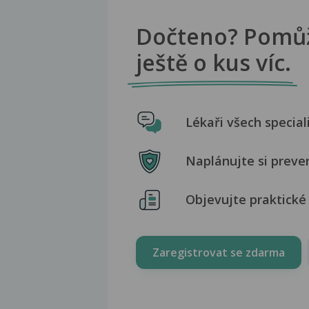
Dočteno? Pomů
ještě o kus víc.
Lékaři všech special
Naplánujte si preve
Objevujte praktické 
Zaregistrovat se zdarma