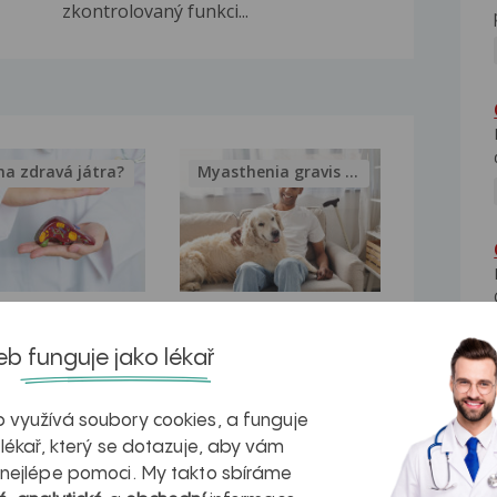
zkontrolovaný funkci...
na zdravá játra?
Myasthenia gravis – vše, co...
kovatění
Inovativní
b funguje jako lékař
r v datech a
léčba
azech
myastenie –
 využívá soubory cookies, a funguje
naděje pro ty,
 lékař, který se dotazuje, aby vám
 nejlépe pomoci. My takto sbíráme
kteří ji...