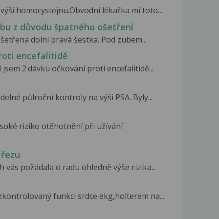
u výši homocystejnu.Obvodní lékařka mi toto...
ubu z důvodu špatného ošetření
 ošetřena dolní pravá šestka. Pod zubem...
oti encefalitidě
sem 2.dávku očkování proti encefalitidě...
elné půlroční kontroly na výši PSA. Byly...
soké riziko otěhotnění při užívání
 řezu
 vás požádala o radu ohledně výše rizika...
zkontrolovaný funkci srdce ekg,holterem na...