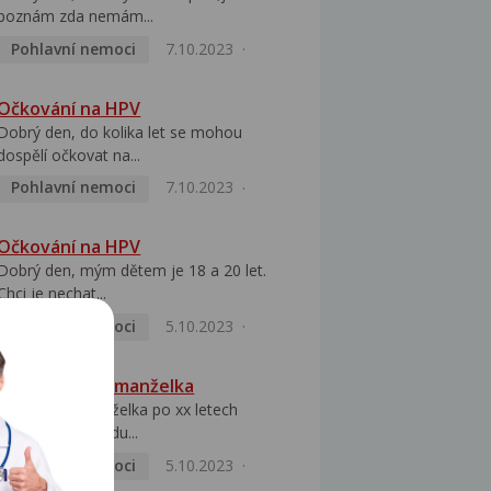
poznám zda nemám...
Pohlavní nemoci
7.10.2023
Očkování na HPV
Dobrý den, do kolika let se mohou
dospělí očkovat na...
Pohlavní nemoci
7.10.2023
Očkování na HPV
Dobrý den, mým dětem je 18 a 20 let.
Chci je nechat...
Pohlavní nemoci
5.10.2023
HPV pozitivní manželka
Dobrý den, manželka po xx letech
přivezla z Východu...
Pohlavní nemoci
5.10.2023