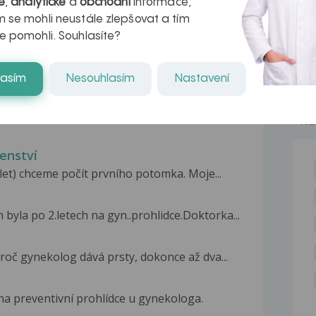
é
,
analytické
a
obchodní
informace,
 se mohli neustále zlepšovat a tím
e pomohli. Souhlasíte?
lasím
Nesouhlasím
Nastavení
u miminka
PTÁM - PROVÁDĚLO SE TOTO VYŠETŘENÍ - Z
NE
enství
9 let) chceme počít prvního potomka. Moje...
byla po 2.letech na gyn..prohlidce.Doktorka...
proč gynekolog dává prsty, dokonce až dva...
 na preventivní prohlídce u gynekologa.