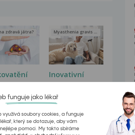
na zdravá játra?
Myasthenia gravis – vše, co...
kovatění
Inovativní
r v datech a
léčba
azech
myastenie –
b funguje jako lékař
naděje pro ty,
 využívá soubory cookies, a funguje
kteří ji...
 lékař, který se dotazuje, aby vám
 nejlépe pomoci. My takto sbíráme