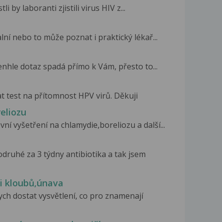
i by laboranti zjistili virus HIV z...
lní nebo to může poznat i praktický lékař...
enhle dotaz spadá přímo k Vám, přesto to...
at test na přítomnost HPV virů. Děkuji
eliozu
í vyšetření na chlamydie,boreliozu a další...
ruhé za 3 týdny antibiotika a tak jsem
ti kloubů,únava
ch dostat vysvětlení, co pro znamenají