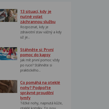
13 situací, kdy je
nutné volat
záchrannou službu
Rozpoznat, kdy je
zdravotní stav vážný a kdy
už je...
Stáhněte si: První
pomoc do kapsy
Jak mít první pomoc vždy
po ruce? Stáhněte si
praktického...
Co pomáhá na oteklé
nohy? Podpořte
správné proudění
lymfy
Těžké nohy, napnutá kůže,
oteklé kotníky. To jsou