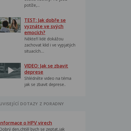
potíže,...
TEST: Jak dobře se
vyznáte ve svých
emocích?
Někteří lidé dokážou
zachovat klid i ve vypjatých
situacích....
VIDEO: Jak se zbavit
deprese
Shlédněte video na téma
jak se zbavit deprese..
UVISEJÍCÍ DOTAZY Z PORADNY
Informace o HPV virech
Dobrý den,chtěl bych se zeptat,jak