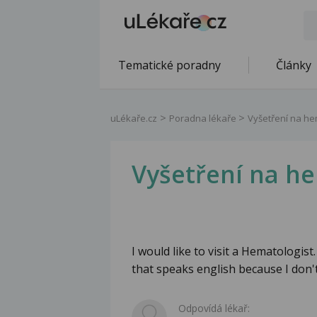
Tematické poradny
Články
uLékaře.cz
Poradna lékaře
Vyšetření na he
Vyšetření na he
I would like to visit a Hematologist
that speaks english because I don'
Odpovídá lékař: