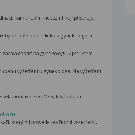
dinaci, kam chodím, nedezinfikují přístroje...
ak by proběhla prohlídka u gynekologa. Je...
ačala chodit na gynekologii. Zjistil jsem,...
ůběhu vyšetření u gynekologa. Na vyšetření
eměla pohlavní styk.Vždy když jdu na
eliozu
kaři, který mi provede potřebná vyšetření...