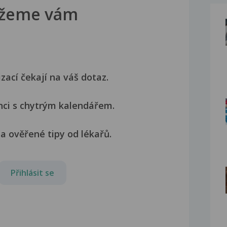
žeme vám
izací čekají na váš dotaz.
nci s chytrým kalendářem.
a ověřené tipy od lékařů.
Přihlásit se