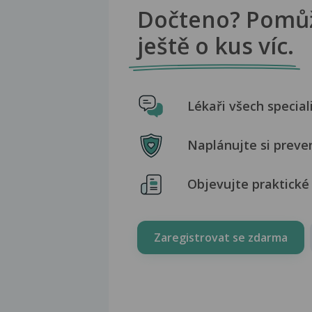
Dočteno? Pomů
ještě o kus víc.
Lékaři všech special
Naplánujte si preve
Objevujte praktické 
Zaregistrovat se zdarma