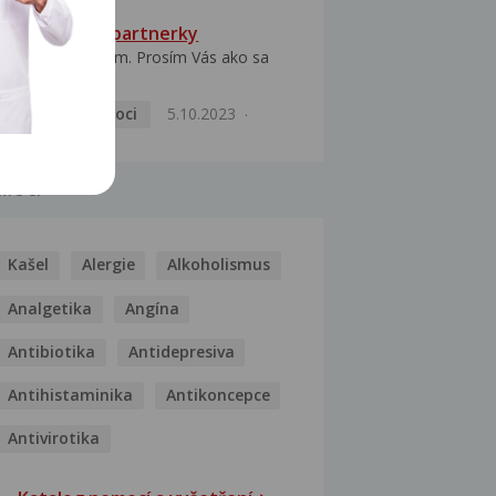
HPV typ 52 u partnerky
Dobrý deň prajem. Prosím Vás ako sa
dá vyliečiť vírus...
Pohlavní nemoci
5.10.2023
MOCI
Kašel
Alergie
Alkoholismus
Analgetika
Angína
Antibiotika
Antidepresiva
Antihistaminika
Antikoncepce
Antivirotika