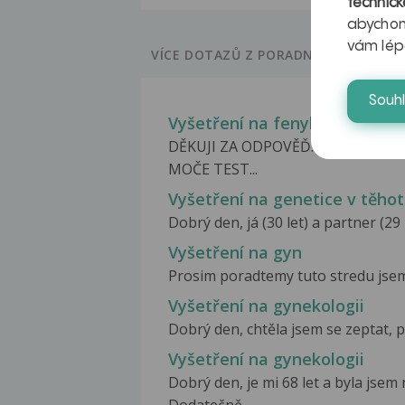
technick
abychom
vám lép
VÍCE DOTAZŮ Z PORADNY
Souh
Vyšetření na fenylketonurii 
DĚKUJI ZA ODPOVĚĎ. JEŠTĚ SE ZE
MOČE TEST...
Vyšetření na genetice v těhot
Dobrý den, já (30 let) a partner (2
Vyšetření na gyn
Prosim poradtemy tuto stredu jsem 
Vyšetření na gynekologii
Dobrý den, chtěla jsem se zeptat, 
Vyšetření na gynekologii
Dobrý den, je mi 68 let a byla jsem