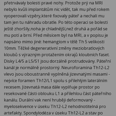
přetrvávaly bolesti pravé nohy. Protože prý na MRI
nebylo kvůli implantátům nic vidět, tak mu před rokem
vyoperovali vzpěry,které fixovaly páteř a nechali mu
tam jen tu náhradu obratle. Po této operaci se bolesti
ještě zhoršily,noha je chladnější,než druhá a pořád se
mu potí a brní. Před měsícem byl na MRI, a v popisu je
napsáno mimo jiné: hemangiom v tělě Th 5 velikosti
10mm. Těžké degenerativní změny meziobratlových
kloubů s výrazným protažením okrajů kloubních faset.
Disky L4/5 a L5/S1 jsou dorzálně protrudovány. Páteřní
kanál je normálně prostorný. Neuroforamina Th12-L2
vlevo jsou oboustranně vyplněná jizevnatými masami -
nejvíce foramen Th12/L1 spolu s přilehlým laterálním
recesem. Jizevnatá masa dále vyplňuje prostor po
resekované části oblouku L1 a přilehlou část páteřního
kanálu. Durální vak není hruběji deformovaný -
myelosekvence v úseku Th12-L2 nehodnotitelná pro
artefakty. Spondylodéza v úseku Th12-L2 a stav po