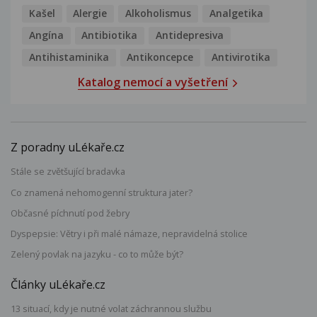
Kašel
Alergie
Alkoholismus
Analgetika
Angína
Antibiotika
Antidepresiva
Antihistaminika
Antikoncepce
Antivirotika
Katalog nemocí a vyšetření
Z poradny uLékaře.cz
Stále se zvětšující bradavka
Co znamená nehomogenní struktura jater?
Občasné píchnutí pod žebry
Dyspepsie: Větry i při malé námaze, nepravidelná stolice
Zelený povlak na jazyku - co to může být?
Články uLékaře.cz
13 situací, kdy je nutné volat záchrannou službu