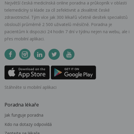
Největší česká medicínská online poradna a průkopník v oblasti
telemedicíny si klade za cíl zefektivnit a zkvalitnit české
zdravotnictví. Tým více jak 300 lékařů včetně desítek specialistů
obslouží průměrně 2 500 uživatelů měsíčně. Poradna je
pacientům k dispozici 24 hodin 7 dní v týdnu nejen na webu, ale i
přes mobilní aplikaci.
Stáhněte si mobilní aplikaci
Poradna lékaře
Jak funguje poradna
Kdo na dotazy odpovídá
Zeptejte se lékaře