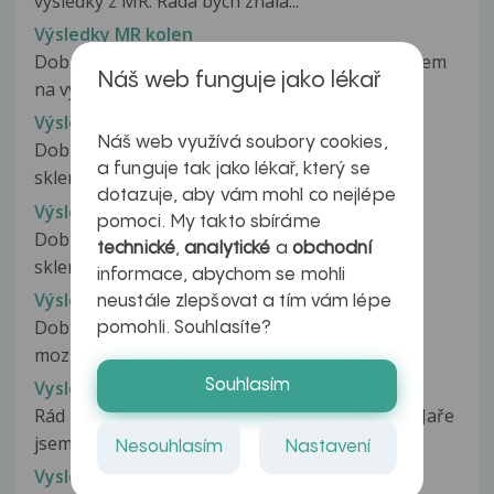
výsledky z MR. Ráda bych znala...
Výsledky MR kolen
Dobry den,prosim vas žadam vas o radu byla jsem
Náš web funguje jako lékař
na vysetreni MR s koleny a rad...
Výsledky MR mozku
Náš web využívá soubory cookies,
Dobrý den, mám podezření na roztroušenou
a funguje tak jako lékař, který se
sklerózu, už asi rok mám problémy se...
dotazuje, aby vám mohl co nejlépe
Výsledky MR mozku
pomoci. My takto sbíráme
Dobrý den, mám podezření na roztroušenou
technické
,
analytické
a
obchodní
sklerózu, už asi rok mám problémy se...
informace, abychom se mohli
Výsledky MR mozku
neustále zlepšovat a tím vám lépe
Dobrý den, jako samoplátce jsem byl na MR
pomohli. Souhlasíte?
mozku.Můžu poprosit o vysvětlení zprávy....
Souhlasím
Vysledky MR mozku
Rád bych se zeptal na následující věc . Letos na Jaře
jsem prodělal obrnu...
Nesouhlasím
Nastavení
Vysledky MRI