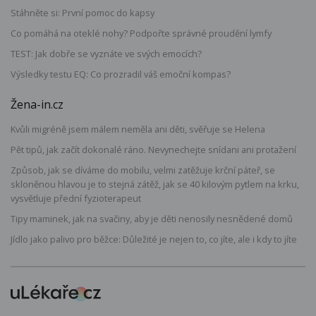
Stáhněte si: První pomoc do kapsy
Co pomáhá na oteklé nohy? Podpořte správné proudění lymfy
TEST: Jak dobře se vyznáte ve svých emocích?
Výsledky testu EQ: Co prozradil váš emoční kompas?
Žena-in.cz
Kvůli migréně jsem málem neměla ani děti, svěřuje se Helena
Pět tipů, jak začít dokonalé ráno. Nevynechejte snídani ani protažení
Způsob, jak se díváme do mobilu, velmi zatěžuje krční páteř, se
skloněnou hlavou je to stejná zátěž, jak se 40 kilovým pytlem na krku,
vysvětluje přední fyzioterapeut
Tipy maminek, jak na svačiny, aby je děti nenosily nesnědené domů
Jídlo jako palivo pro běžce: Důležité je nejen to, co jíte, ale i kdy to jíte