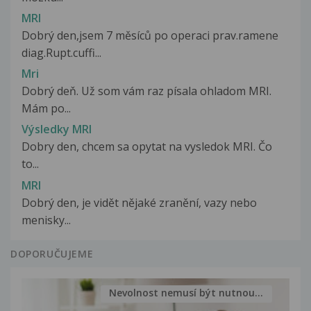
MRI
Dobrý den,jsem 7 měsíců po operaci prav.ramene
diag.Rupt.cuffi...
Mri
Dobrý deň. Už som vám raz písala ohladom MRI.
Mám po...
Výsledky MRI
Dobry den, chcem sa opytat na vysledok MRI. Čo
to...
MRI
Dobrý den, je vidět nějaké zranění, vazy nebo
menisky...
DOPORUČUJEME
Nevolnost nemusí být nutnou...