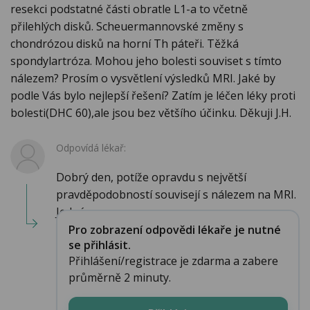
resekci podstatné části obratle L1-a to včetně
přilehlých disků. Scheuermannovské změny s
chondrózou disků na horní Th páteři. Těžká
spondylartróza. Mohou jeho bolesti souviset s tímto
nálezem? Prosím o vysvětlení výsledků MRI. Jaké by
podle Vás bylo nejlepší řešení? Zatím je léčen léky proti
bolesti(DHC 60),ale jsou bez většího účinku. Děkuji J.H.
Odpovídá lékař:
Dobrý den, potíže opravdu s největší
pravděpodobností souvisejí s nálezem na MRI.
Jedná s...
Pro zobrazení odpovědi lékaře je nutné
se přihlásit.
Přihlášení/registrace je zdarma a zabere
průměrně 2 minuty.