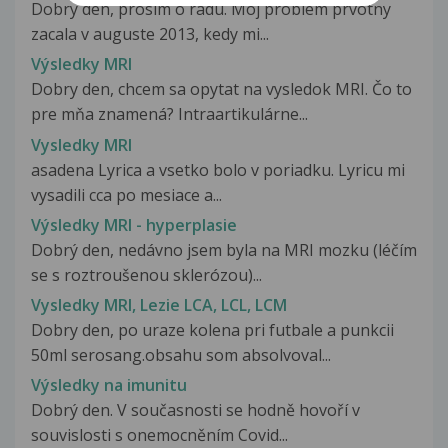
Dobry den, prosim o radu. Moj problem prvotny
zacala v auguste 2013, kedy mi...
Výsledky MRI
Dobry den, chcem sa opytat na vysledok MRI. Čo to
pre mňa znamená? Intraartikulárne...
Vysledky MRI
asadena Lyrica a vsetko bolo v poriadku. Lyricu mi
vysadili cca po mesiace a...
Výsledky MRI - hyperplasie
Dobrý den, nedávno jsem byla na MRI mozku (léčím
se s roztroušenou sklerózou)...
Vysledky MRI, Lezie LCA, LCL, LCM
Dobry den, po uraze kolena pri futbale a punkcii
50ml serosang.obsahu som absolvoval...
Výsledky na imunitu
Dobrý den. V současnosti se hodně hovoří v
souvislosti s onemocněním Covid...