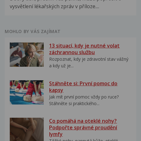
vysvětlení lékařských zpráv v příloze....
MOHLO BY VÁS ZAJÍMAT
13 situací, kdy je nutné volat
záchrannou službu
Rozpoznat, kdy je zdravotní stav vážný
a kdy už je...
Stáhněte si: První pomoc do
kapsy
Jak mít první pomoc vždy po ruce?
Stáhněte si praktického...
Co pomáhá na oteklé nohy?
Podpořte správné proudění
lymfy
Těžké nohy, napnutá kůže, oteklé