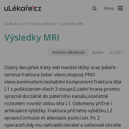
Menu
uLékaře.cz
Poradna lékaře
výsledky MRI
Výsledky MRI
Vnitřní lékařství
Radka
4.5.2011
Dobrý den,před 4 lety měl manžel těžký úraz páteře -
sériová fraktura žeber vlevo,stopový PNO
vlevo,kominutivní,nestabilní kompresivní fraktura těla
L1 s poškozením všech 3 sloupců,zadní hrana promin.
výrazně dorzálně do páteřního kanálu,vícečetně
rozlomen rovněž oblou těla L1. Odlomeny příčné i
artikulární výběžky. Fraktura příčného výběžku L2
vpravo.Contusio et atlectasis pulm.I.sin. Po 2
operacích,kdy mu nahradili obratel a zafixovali obratle