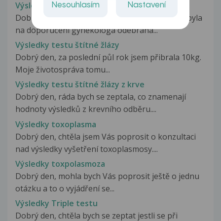
Výsledky testů štítné žlázy
Nesouhlasím
Nastavení
Dobrý den, před plánovaným těhotenstvím mi byla
na doporučení gynekologa odebrána...
Výsledky testu štítné žlázy
Dobrý den, za poslední půl rok jsem přibrala 10kg.
Moje životospráva tomu...
Výsledky testu štítné žlázy z krve
Dobrý den, ráda bych se zeptala, co znamenají
hodnoty výsledků z krevního odběru....
Výsledky toxoplasma
Dobrý den, chtěla jsem Vás poprosit o konzultaci
nad výsledky vyšetření toxoplasmosy....
Výsledky toxpolasmoza
Dobrý den, mohla bych Vás poprosit ještě o jednu
otázku a to o vyjádření se...
Výsledky Triple testu
Dobrý den, chtěla bych se zeptat jestli se při