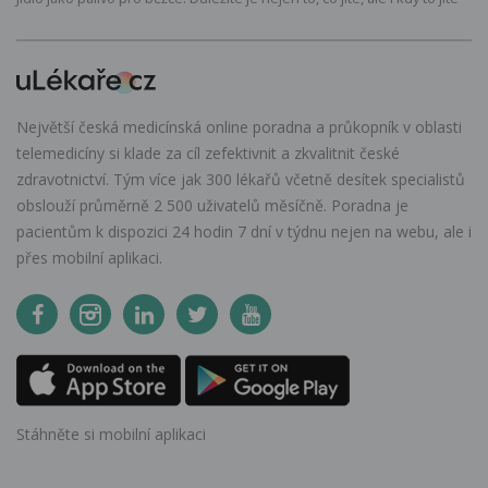
Největší česká medicínská online poradna a průkopník v oblasti
telemedicíny si klade za cíl zefektivnit a zkvalitnit české
zdravotnictví. Tým více jak 300 lékařů včetně desítek specialistů
obslouží průměrně 2 500 uživatelů měsíčně. Poradna je
pacientům k dispozici 24 hodin 7 dní v týdnu nejen na webu, ale i
přes mobilní aplikaci.
Stáhněte si mobilní aplikaci