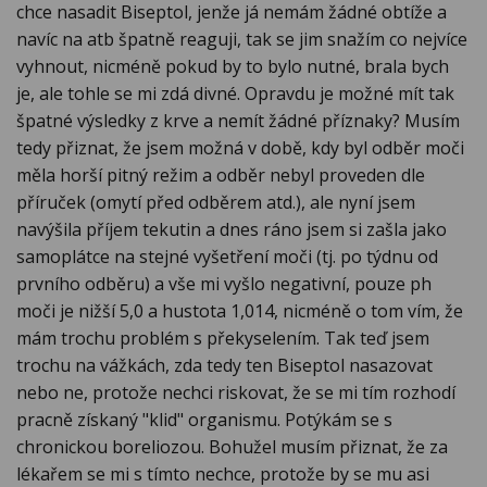
chce nasadit Biseptol, jenže já nemám žádné obtíže a
navíc na atb špatně reaguji, tak se jim snažím co nejvíce
vyhnout, nicméně pokud by to bylo nutné, brala bych
je, ale tohle se mi zdá divné. Opravdu je možné mít tak
špatné výsledky z krve a nemít žádné příznaky? Musím
tedy přiznat, že jsem možná v době, kdy byl odběr moči
měla horší pitný režim a odběr nebyl proveden dle
příruček (omytí před odběrem atd.), ale nyní jsem
navýšila příjem tekutin a dnes ráno jsem si zašla jako
samoplátce na stejné vyšetření moči (tj. po týdnu od
prvního odběru) a vše mi vyšlo negativní, pouze ph
moči je nižší 5,0 a hustota 1,014, nicméně o tom vím, že
mám trochu problém s překyselením. Tak teď jsem
trochu na vážkách, zda tedy ten Biseptol nasazovat
nebo ne, protože nechci riskovat, že se mi tím rozhodí
pracně získaný "klid" organismu. Potýkám se s
chronickou boreliozou. Bohužel musím přiznat, že za
lékařem se mi s tímto nechce, protože by se mu asi