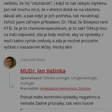
nelíbilo, že ho "obcházím", i když to tak nebylo myšleno.
Jen mě trochu mrzí, že v dnešní době se na všechno
dávají atb. a pak když je jich potřeba, tak nezabírají,
čehož jsem zářným příkladem. Dr. říkal, že Biseptol není
ATB, že je to chemoterapeutikum, je to tak? Děkuji moc
za Vaši odpověď, zda je tedy možné, aby se výsledky z
moči takto rychle změnily a zda je možné prozatím
vyčkat s nasazením léčby. Hezký den.
Odpovídá lékař:
MUDr. Jan Vašinka
Specializace:
Dětská urologie, Urogynekologie,
Urologie‎
Pracoviště:
Ambulance nemocnice Znojmo
Pokud máte kontrolní výsledky negativní a
nemáte žádné příznaky, tak není nutné
nasazova...