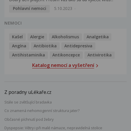
Pohlavní nemoci
5.10.2023
NEMOCI
Kašel
Alergie
Alkoholismus
Analgetika
Angína
Antibiotika
Antidepresiva
Antihistaminika
Antikoncepce
Antivirotika
Katalog nemocí a vyšetření
Z poradny uLékaře.cz
Stále se zvětšující bradavka
Co znamená nehomogenní struktura jater?
Občasné píchnutí pod žebry
Dyspepsie: Větry i při malé námaze, nepravidelná stolice