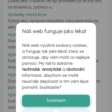
Dobrý den, v květnu mi byl proveden již druhý test
na boteliózu, zatímco u...
Výsledky testů krve
Dobrý den, na konci minulého roku jsem byla na
alergologii na testech krve na...
Náš web funguje jako lékař
Výsledky testů na cukrovku
Dobrý den. Byl jsem na vyšetření na cukrovku a
Náš web využívá soubory cookies,
mám dotaz? Můžete mi popsat...
a funguje tak jako lékař, který se
Výsledky testů na pohlavní nemoci
dotazuje, aby vám mohl co nejlépe
Dobrý den paní doktorko, nechala jsem si udělat
pomoci. My takto sbíráme
testy na pohlavně přenosné...
technické
,
analytické
a
obchodní
Výsledky testů na pohlavní nemoci
informace, abychom se mohli
Dobrý den, rád bych se Vás zeptal, zda mi můžete
neustále zlepšovat a tím vám lépe
poradit co znamenají výsledky...
pomohli. Souhlasíte?
Výsledky testu protilátek
Dobrý deň, v dosledku pretvávajúcih bolestí
Souhlasím
močovej trubice a močového mechúra...