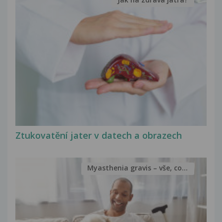
Ztukovatění jater v datech a obrazech
Myasthenia gravis – vše, co...