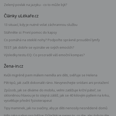
Zelený povlak na jazyku - co to může být?
Články uLékaře.cz
13 situací, kdy je nutné volat záchrannou službu
Stáhněte si: První pomoc do kapsy
Co pomáhá na oteklé nohy? Podpořte správné proudění lymfy
TEST: Jak dobře se vyznáte ve svých emocích?
Výsledky testu EQ: Co prozradil váš emoční kompas?
Žena-in.cz
Kvůli migréně jsem málem neměla ani děti, svěřuje se Helena
Pět tipů, jak začít dokonalé ráno. Nevynechejte snídani ani protažení
Způsob, jak se díváme do mobilu, velmi zatěžuje krční páteř, se
skloněnou hlavou je to stejná zátěž, jak se 40 kilovým pytlem na krku,
vysvětluje přední fyzioterapeut
Tipy maminek, jak na svačiny, aby je děti nenosily nesnědené domů
Jídlo jako palivo pro běžce: Důležité je nejen to, co jíte, ale i kdy to jíte