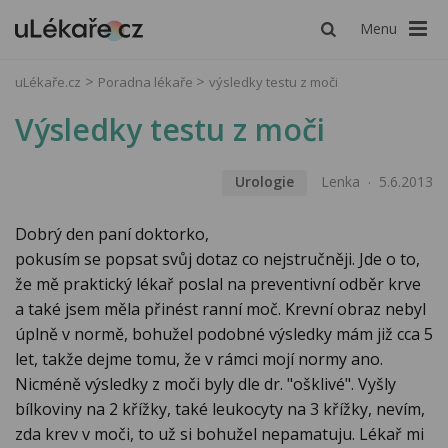
Menu
uLékaře.cz
Poradna lékaře
výsledky testu z moči
Výsledky testu z moči
Urologie
Lenka
5.6.2013
Dobrý den paní doktorko,
pokusím se popsat svůj dotaz co nejstručněji. Jde o to,
že mě praktický lékař poslal na preventivní odběr krve
a také jsem měla přinést ranní moč. Krevní obraz nebyl
úplně v normě, bohužel podobné výsledky mám již cca 5
let, takže dejme tomu, že v rámci mojí normy ano.
Nicméně výsledky z moči byly dle dr. "ošklivé". Vyšly
bílkoviny na 2 křížky, také leukocyty na 3 křížky, nevím,
zda krev v moči, to už si bohužel nepamatuju. Lékař mi