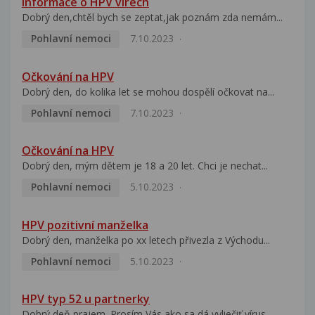
Informace o HPV virech
Dobrý den,chtěl bych se zeptat,jak poznám zda nemám...
Pohlavní nemoci
7.10.2023
Očkování na HPV
Dobrý den, do kolika let se mohou dospělí očkovat na...
Pohlavní nemoci
7.10.2023
Očkování na HPV
Dobrý den, mým dětem je 18 a 20 let. Chci je nechat...
Pohlavní nemoci
5.10.2023
HPV pozitivní manželka
Dobrý den, manželka po xx letech přivezla z Východu...
Pohlavní nemoci
5.10.2023
HPV typ 52 u partnerky
Dobrý deň prajem. Prosím Vás ako sa dá vyliečiť vírus...