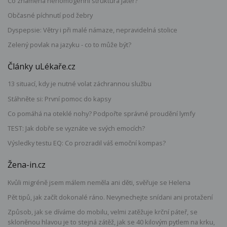
Co znamená nehomogenní struktura jater?
Občasné píchnutí pod žebry
Dyspepsie: Větry i při malé námaze, nepravidelná stolice
Zelený povlak na jazyku - co to může být?
Články uLékaře.cz
13 situací, kdy je nutné volat záchrannou službu
Stáhněte si: První pomoc do kapsy
Co pomáhá na oteklé nohy? Podpořte správné proudění lymfy
TEST: Jak dobře se vyznáte ve svých emocích?
Výsledky testu EQ: Co prozradil váš emoční kompas?
Žena-in.cz
Kvůli migréně jsem málem neměla ani děti, svěřuje se Helena
Pět tipů, jak začít dokonalé ráno. Nevynechejte snídani ani protažení
Způsob, jak se díváme do mobilu, velmi zatěžuje krční páteř, se
skloněnou hlavou je to stejná zátěž, jak se 40 kilovým pytlem na krku,