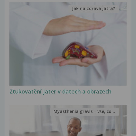
Jak na zdravá játra?
Ztukovatění jater v datech a obrazech
Myasthenia gravis – vše, co...