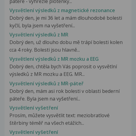
páteře - vyhřezlé ploténky...
Vysvětlení výsledků z magnetické rezonance
Dobrý den, je mi 36 let a mám dlouhodobé bolesti
kyčlí, byla jsem na vyšetření...
Vysvětlení výsledků z MR
Dobrý den, už dlouho dobu mě trápí bolesti kolen
cca 4 roky. Bolesti jsou hlavně...
Vysvětlení výsledků z MR mozku a EEG
Dobrý den, chtěla bych Vás poprosit o vysvětlní
výsledků z MR mozku a EEG. MR...
Vysvětlení výsledků z MR-páteř
Dobrý den, mám asi rok bolesti v oblasti bederní
páteře. Byla jsem na vyšetření...
Vysvětlení vyšetření
Prosím, můžete vysvětlit text: meziobratlové
štěrbiny téměř na všech etážích...
Vysvětlení vyšetření