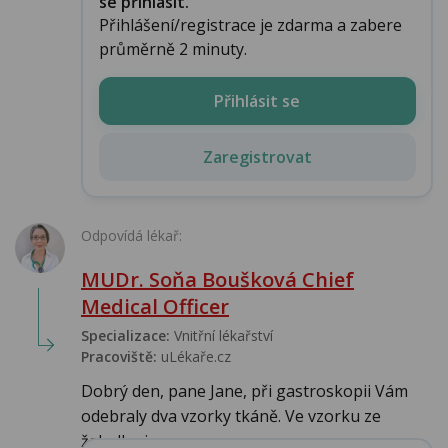
se přihlásit.
Přihlášení/registrace je zdarma a zabere
průměrně 2 minuty.
Přihlásit se
Zaregistrovat
Odpovídá lékař:
MUDr. Soňa Boušková Chief
Medical Officer
Specializace:
Vnitřní lékařství
Pracoviště:
uLékaře.cz
Dobrý den, pane Jane, při gastroskopii Vám
odebraly dva vzorky tkáně. Ve vzorku ze
žaludku je ...