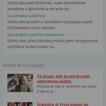
Dobrý den paní doktorko, mám dlouhodobé
problémy s dýcháním a obracím se...
Vysvětlení vyšetření
Dobry den,prosim o vysvetleni cystoskop.a kalib.
CSK:jimavost norm.,sliznice...
Vysvětlení vyšetření Holterem
Dobrý den, před několika měsíci jsem zaregistroval
zrychlené bušení srdce na...
MOHLO BY VÁS ZAJÍMAT
13 situací, kdy je nutné volat
záchrannou službu
Rozpoznat, kdy je zdravotní stav vážný
a kdy už je...
Stáhněte si: První pomoc do