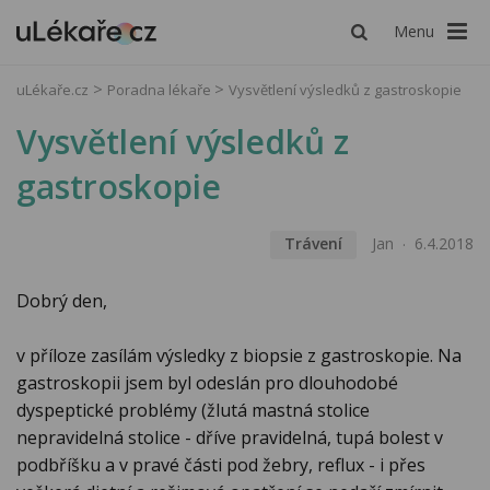
Menu
uLékaře.cz
Poradna lékaře
Vysvětlení výsledků z gastroskopie
Vysvětlení výsledků z
gastroskopie
Trávení
Jan
6.4.2018
Dobrý den,
v příloze zasílám výsledky z biopsie z gastroskopie. Na
gastroskopii jsem byl odeslán pro dlouhodobé
dyspeptické problémy (žlutá mastná stolice
nepravidelná stolice - dříve pravidelná, tupá bolest v
podbříšku a v pravé části pod žebry, reflux - i přes