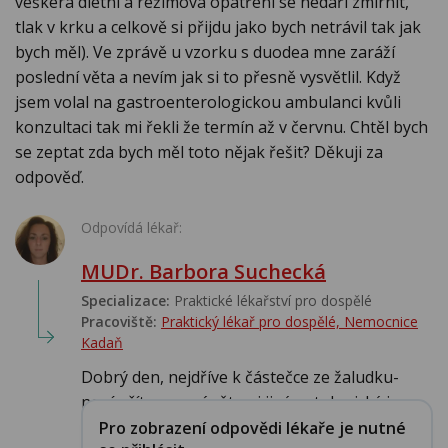
veškerá dietní a režimová opatření se nedaří zmírnit,
tlak v krku a celkově si přijdu jako bych netrávil tak jak
bych měl). Ve zprávě u vzorku s duodea mne zaráží
poslední věta a nevím jak si to přesně vysvětlil. Když
jsem volal na gastroenterologickou ambulanci kvůli
konzultaci tak mi řekli že termín až v červnu. Chtěl bych
se zeptat zda bych měl toto nějak řešit? Děkuji za
odpověď.
Odpovídá lékař:
MUDr. Barbora Suchecká
Specializace:
Praktické lékařství pro dospělé
Pracoviště:
Praktický lékař pro dospělé, Nemocnice
Kadaň
Dobrý den, nejdříve k částečce ze žaludku-
není přítomen zánět ani jiný patologický j...
Pro zobrazení odpovědi lékaře je nutné