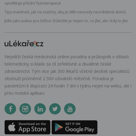
vysvětluje přední fyzioterapeut
Tipy maminek, jak na svačiny, aby je děti nenosily nesnědené domů
Jídlo jako palivo pro běžce: Důležité je nejen to, co jíte, ale i kdy to jíte
Největší česká medicínská online poradna a průkopník v oblasti
telemedicíny si klade za cíl zefektivnit a zkvalitnit české
zdravotnictví. Tým více jak 300 lékařů včetně desítek specialistů
obslouží průměrně 2 500 uživatelů měsíčně. Poradna je
pacientům k dispozici 24 hodin 7 dní v týdnu nejen na webu, ale i
přes mobilní aplikaci.