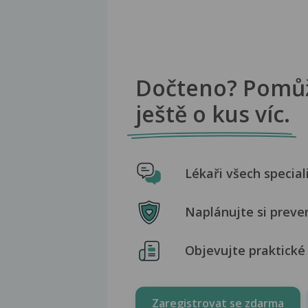
Dočteno? Pomů
ještě o kus víc.
Lékaři všech special
Naplánujte si preve
Objevujte praktické 
Zaregistrovat se zdarma