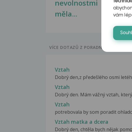
nevolnostmi
technick
abychom
měla...
vám lép
Souh
VÍCE DOTAZŮ Z PORADNY
Vztah
Dobrý den,z předešlého osmi letéh
Vztah
Dobrý den. Mám vážný vztah, který 
Vztah
potrebovala by som poradit ohladom
Vztah matka a dcera
Dobrý den, chtěla bych nějak pomoci s