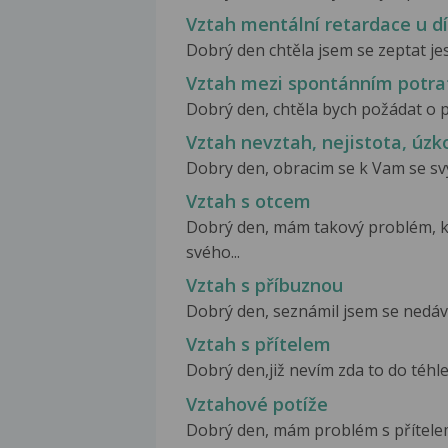
Vztah mentální retardace u d
Dobrý den chtěla jsem se zeptat jestl
Vztah mezi spontánním potra
Dobrý den, chtěla bych požádat o p
Vztah nevztah, nejistota, úzk
Dobry den, obracim se k Vam se sv
Vztah s otcem
Dobrý den, mám takový problém, kt
svého...
Vztah s příbuznou
Dobrý den, seznámil jsem se nedávno
Vztah s přítelem
Dobrý den,již nevím zda to do téhle
Vztahové potíže
Dobrý den, mám problém s přítelem