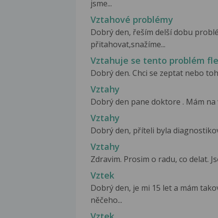
jsme...
Vztahové problémy
Dobrý den, řeším delší dobu probl
přitahovat,snažíme...
Vztahuje se tento problém flex
Dobrý den. Chci se zeptat nebo tohle 
Vztahy
Dobrý den pane doktore . Mám na vás
Vztahy
Dobrý den, příteli byla diagnostiko
Vztahy
Zdravim. Prosim o radu, co delat. J
Vztek
Dobrý den, je mi 15 let a mám tak
něčeho...
Vztek