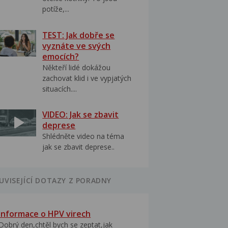
potíže,...
TEST: Jak dobře se
vyznáte ve svých
emocích?
Někteří lidé dokážou
zachovat klid i ve vypjatých
situacích....
VIDEO: Jak se zbavit
deprese
Shlédněte video na téma
jak se zbavit deprese..
UVISEJÍCÍ DOTAZY Z PORADNY
Informace o HPV virech
Dobrý den,chtěl bych se zeptat,jak