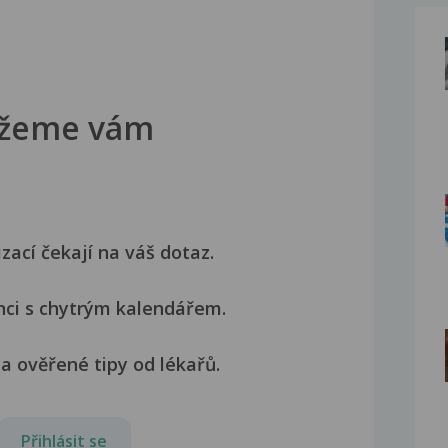
žeme vám
izací čekají na váš dotaz.
nci s chytrým kalendářem.
a ověřené tipy od lékařů.
Přihlásit se