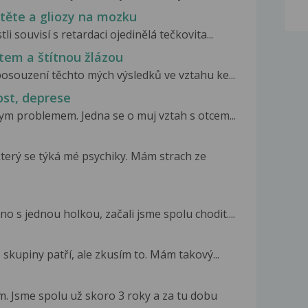
ítěte a gliozy na mozku
i souvisí s retardaci ojedinělá tečkovita...
tem a štítnou žlázou
osouzení těchto mých výsledků ve vztahu ke...
ost, deprese
ym problemem. Jedna se o muj vztah s otcem...
erý se týká mé psychiky. Mám strach ze
 s jednou holkou, začali jsme spolu chodit....
 skupiny patří, ale zkusím to. Mám takový...
. Jsme spolu už skoro 3 roky a za tu dobu