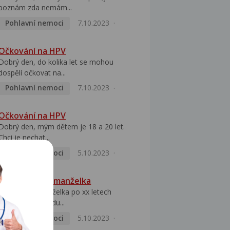
poznám zda nemám...
Pohlavní nemoci
7.10.2023
Očkování na HPV
Dobrý den, do kolika let se mohou
dospělí očkovat na...
Pohlavní nemoci
7.10.2023
Očkování na HPV
Dobrý den, mým dětem je 18 a 20 let.
Chci je nechat...
Pohlavní nemoci
5.10.2023
HPV pozitivní manželka
Dobrý den, manželka po xx letech
přivezla z Východu...
Pohlavní nemoci
5.10.2023