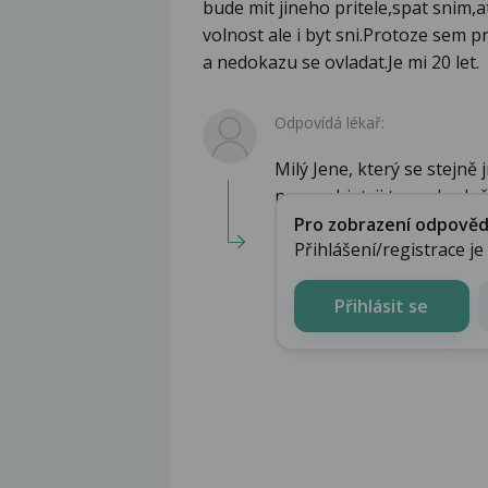
bude mit jineho pritele,spat snim,a
volnost ale i byt sni.Protoze sem pre
a nedokazu se ovladat.Je mi 20 let.
Odpovídá lékař:
Milý Jene, který se stejně 
na psychiatrii to rozhodně 
Pro zobrazení odpovědi 
Přihlášení/registrace j
Přihlásit se