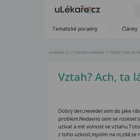
Tematické poradny
Články
uLékaře.cz
Poradna lékaře
Vztah? Ach, ta lá
Vztah? Ach, ta lá
Dobrý den,nevedel sem do jake ribr
problem.Nedavno sem se rozesel s 
uzivat a mit volnost ve vztahu.Tot
z toho uzkost,myslim na ni,zdá se