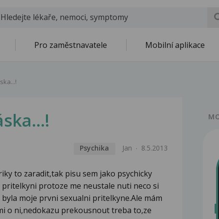
Pro zaměstnavatele
Mobilní aplikace
ska...!
ska...!
MO
Psychika
Jan
8.5.2013
iky to zaradit,tak pisu sem jako psychicky
pritelkyni protoze me neustale nuti neco si
o byla moje prvni sexualni pritelkyne.Ale mám
 mi o ni,nedokazu prekousnout treba to,ze