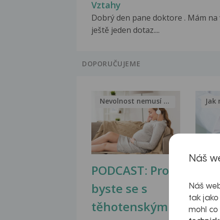
Vztahy
Dobrý den pane doktore . Mám na 
ještě jeden dotaz....
DOPORUČUJEME
Nevolnost nemusí být nutnou...
Jak 
Náš we
PODCAST: Proč
Ztu
byste se s
jate
Náš web
tak jako
těhotenskými
obr
mohl co