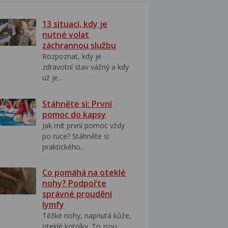
13 situací, kdy je
nutné volat
záchrannou službu
Rozpoznat, kdy je
zdravotní stav vážný a kdy
už je...
Stáhněte si: První
pomoc do kapsy
Jak mít první pomoc vždy
po ruce? Stáhněte si
praktického...
Co pomáhá na oteklé
nohy? Podpořte
správné proudění
lymfy
Těžké nohy, napnutá kůže,
oteklé kotníky. To jsou