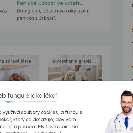
Panická úzkost ve vztahu
vás
Dobrý den, Už asi dva roky trpím
panickou úzkostí,...
na zdravá játra?
Myasthenia gravis – vše, co...
b funguje jako lékař
kovatění
Inovativní
r v datech a
léčba
 využívá soubory cookies, a funguje
 lékař, který se dotazuje, aby vám
azech
myastenie –
 nejlépe pomoci. My takto sbíráme