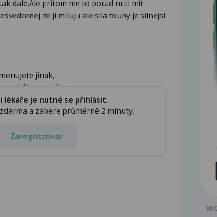
tak dale.Ale pritom me to porad nuti mit
svedcenej ze ji miluju ale síla touhy je silnejsi
jmenujete jinak,
není. Ale protože tu s...
lékaře je nutné se přihlásit.
e zdarma a zabere průměrně 2 minuty.
Zaregistrovat
MO