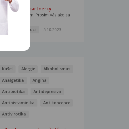
HPV typ 52 u partnerky
Dobrý deň prajem. Prosím Vás ako sa
dá vyliečiť vírus...
Pohlavní nemoci
5.10.2023
MOCI
Kašel
Alergie
Alkoholismus
Analgetika
Angína
Antibiotika
Antidepresiva
Antihistaminika
Antikoncepce
Antivirotika