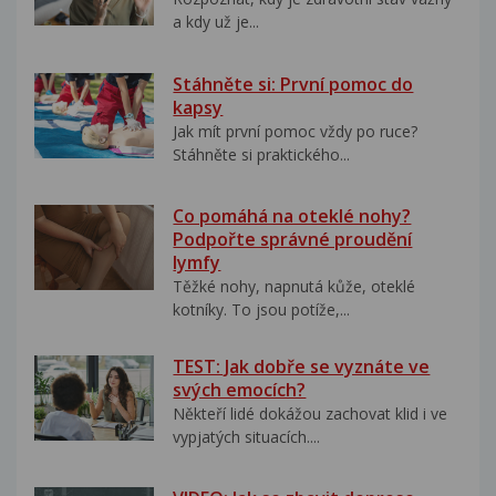
a kdy už je...
Stáhněte si: První pomoc do
kapsy
Jak mít první pomoc vždy po ruce?
Stáhněte si praktického...
Co pomáhá na oteklé nohy?
Podpořte správné proudění
lymfy
Těžké nohy, napnutá kůže, oteklé
kotníky. To jsou potíže,...
TEST: Jak dobře se vyznáte ve
svých emocích?
Někteří lidé dokážou zachovat klid i ve
vypjatých situacích....