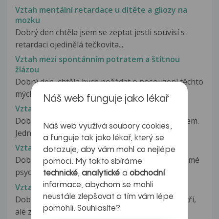
Vztah mentální retardace u dítěte a gliozy na
mozku
Dobrý den chtěla jsem se zeptat jestli souvisí s
retardaci ojedinělá tečkovita...
Vztah mezi spontánním potratem a štítnou
žlázou
Dobrý den, chtěla bych požádat o posouzení těchto
mých výsledků ve vztahu ke...
Náš web funguje jako lékař
Vztah nevztah, nejistota, úzkost, deprese
Dobry den, obracim se k Vam se svym problemem.
Náš web využívá soubory cookies,
Jedna se o muj vztah s otcem...
a funguje tak jako lékař, který se
Vztah s otcem
dotazuje, aby vám mohl co nejlépe
Dobrý den, mám takový problém, který se týká mé
pomoci. My takto sbíráme
psychiky. Mám strach ze svého...
technické
,
analytické
a
obchodní
informace, abychom se mohli
Vztah s přítelem
neustále zlepšovat a tím vám lépe
Dobrý den,již nevím zda to do téhle skupiny patří,
pomohli. Souhlasíte?
ale zkusím to. Mám takový...