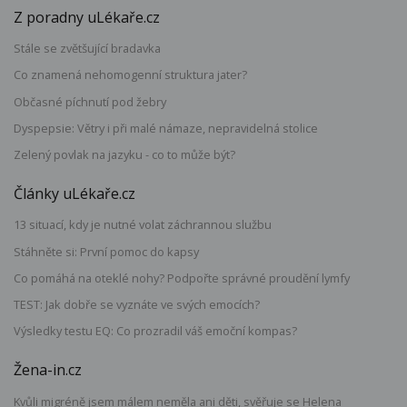
Z poradny uLékaře.cz
Stále se zvětšující bradavka
Co znamená nehomogenní struktura jater?
Občasné píchnutí pod žebry
Dyspepsie: Větry i při malé námaze, nepravidelná stolice
Zelený povlak na jazyku - co to může být?
Články uLékaře.cz
13 situací, kdy je nutné volat záchrannou službu
Stáhněte si: První pomoc do kapsy
Co pomáhá na oteklé nohy? Podpořte správné proudění lymfy
TEST: Jak dobře se vyznáte ve svých emocích?
Výsledky testu EQ: Co prozradil váš emoční kompas?
Žena-in.cz
Kvůli migréně jsem málem neměla ani děti, svěřuje se Helena