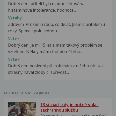
Dobrý den, příteli byla diagnostikována
histaminová intolerance, hodnota...
Vztahy
Zdravim. Prosim o radu, co delat. Jsem s pritelem 3
roky. Spime spolu jednou...
Vztek
Dobrý den, je mi 15 let a mám takový problém se
vztekem. Někdy mám chuť do něčeho...
Vztek
Dobrý den poslední půl rok mám z ničeho nic ,tak
strašný nával zloby či zuřivosti...
MOHLO BY VÁS ZAJÍMAT
13 situací, kdy je nutné volat
záchrannou službu
Rozpoznat, kdy je zdravotní stav vážný