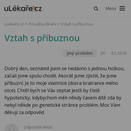
Menu
uLékaře.cz
Poradna lékaře
Vztah s příbuznou
Vztah s příbuznou
Jiný problém
Jiří
4.5.2016
Dobrý den, seznámil jsem se nedávno s jednou holkou,
začali jsme spolu chodit. Akorát jsme zjistili, že jsme
příbuzní. Je to moje vlastnice (dcera bratrance mého
otce). Chtěl bych se Vás zeptat jestli by čistě
hypoteticky, kdybychom měli někdy časem dítě zda by
nebyl někde po genetické stránce problém. Moc Vám
děkuji za odpověd.
Odpovídá lékař: