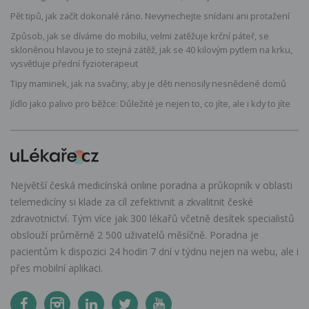
Pět tipů, jak začít dokonalé ráno. Nevynechejte snídani ani protažení
Způsob, jak se díváme do mobilu, velmi zatěžuje krční páteř, se
skloněnou hlavou je to stejná zátěž, jak se 40 kilovým pytlem na krku,
vysvětluje přední fyzioterapeut
Tipy maminek, jak na svačiny, aby je děti nenosily nesnědené domů
Jídlo jako palivo pro běžce: Důležité je nejen to, co jíte, ale i kdy to jíte
Největší česká medicínská online poradna a průkopník v oblasti
telemedicíny si klade za cíl zefektivnit a zkvalitnit české
zdravotnictví. Tým více jak 300 lékařů včetně desítek specialistů
obslouží průměrně 2 500 uživatelů měsíčně. Poradna je
pacientům k dispozici 24 hodin 7 dní v týdnu nejen na webu, ale i
přes mobilní aplikaci.