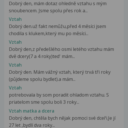
Dobrý den, mám dotaz ohledně vztahu s mým
snoubencem. Jsme spolu přes rok a...
Vztah
Dobrý den.už fakt nemůžu,před 4 měsíci jsem
chodila s klukem,který mu po měsíci...
Vztah
Dobrý den,z předešlého osmi letého vztahu mám
dvě dcery(7 a 4 roky)ted' mám...
Vztah
Dobrý den. Mám vážný vztah, který trvá tři roky
(půjdeme spolu bydlet).a mám...
Vztah
potrebovala by som poradit ohladom vztahu. S
priatelom sme spolu boli 3 roky...
Vztah matka a dcera
Dobrý den, chtěla bych nějak pomoci své dceři.Je jí
27 let ,bydlí dva roky...