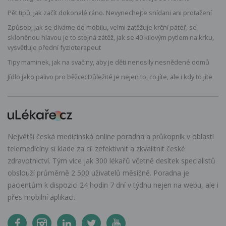
Pět tipů, jak začít dokonalé ráno. Nevynechejte snídani ani protažení
Způsob, jak se díváme do mobilu, velmi zatěžuje krční páteř, se
skloněnou hlavou je to stejná zátěž, jak se 40 kilovým pytlem na krku,
vysvětluje přední fyzioterapeut
Tipy maminek, jak na svačiny, aby je děti nenosily nesnědené domů
Jídlo jako palivo pro běžce: Důležité je nejen to, co jíte, ale i kdy to jíte
Největší česká medicínská online poradna a průkopník v oblasti
telemedicíny si klade za cíl zefektivnit a zkvalitnit české
zdravotnictví. Tým více jak 300 lékařů včetně desítek specialistů
obslouží průměrně 2 500 uživatelů měsíčně. Poradna je
pacientům k dispozici 24 hodin 7 dní v týdnu nejen na webu, ale i
přes mobilní aplikaci.