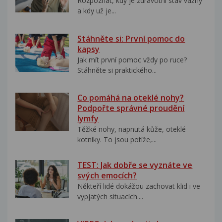
Rozpoznat, kdy je zdravotní stav vážný
a kdy už je...
Stáhněte si: První pomoc do
kapsy
Jak mít první pomoc vždy po ruce?
Stáhněte si praktického...
Co pomáhá na oteklé nohy?
Podpořte správné proudění
lymfy
Těžké nohy, napnutá kůže, oteklé
kotníky. To jsou potíže,...
TEST: Jak dobře se vyznáte ve
svých emocích?
Někteří lidé dokážou zachovat klid i ve
vypjatých situacích....