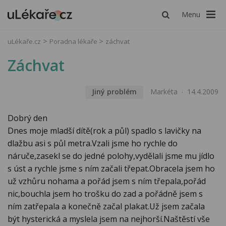
Menu
uLékaře.cz
Poradna lékaře
záchvat
Záchvat
Jiný problém
Markéta
14.4.2009
Dobrý den
Dnes moje mladší dítě(rok a půl) spadlo s lavičky na
dlažbu asi s půl metra.Vzali jsme ho rychle do
náruče,zasekl se do jedné polohy,vydělali jsme mu jídlo
s úst a rychle jsme s ním začali třepat.Obracela jsem ho
už vzhůru nohama a pořád jsem s ním třepala,pořád
nic,bouchla jsem ho trošku do zad a pořádně jsem s
ním zatřepala a konečně začal plakat.Už jsem začala
být hysterická a myslela jsem na nejhorší.Naštěstí vše