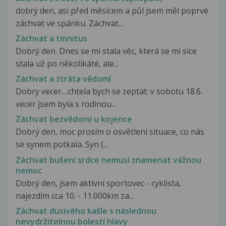
dobrý den, asi před měsícem a půl jsem měl poprvé
záchvat ve spánku. Záchvat...
Záchvat a tinnitus
Dobrý den. Dnes se mi stala věc, která se mi sice
stala už po několikáté, ale...
Záchvat a ztráta vědomí
Dobry vecer....chtela bych se zeptat: v sobotu 18.6.
vecer jsem byla s rodinou...
Záchvat bezvědomí u kojence
Dobrý den, moc prosím o osvětlení situace, co nás
se synem potkala. Syn (...
Záchvat bušení srdce nemusí znamenat vážnou
nemoc
Dobrý den, jsem aktivní sportovec - cyklista,
najezdím cca 10. - 11.000km za...
Záchvat dusivého kašle s následnou
nevydržitelnou bolestí hlavy