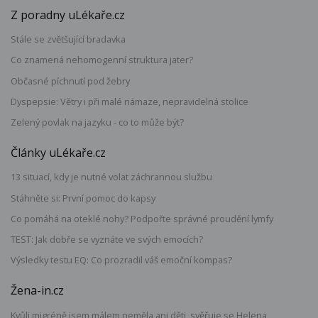
Z poradny uLékaře.cz
Stále se zvětšující bradavka
Co znamená nehomogenní struktura jater?
Občasné píchnutí pod žebry
Dyspepsie: Větry i při malé námaze, nepravidelná stolice
Zelený povlak na jazyku - co to může být?
Články uLékaře.cz
13 situací, kdy je nutné volat záchrannou službu
Stáhněte si: První pomoc do kapsy
Co pomáhá na oteklé nohy? Podpořte správné proudění lymfy
TEST: Jak dobře se vyznáte ve svých emocích?
Výsledky testu EQ: Co prozradil váš emoční kompas?
Žena-in.cz
Kvůli migréně jsem málem neměla ani děti, svěřuje se Helena