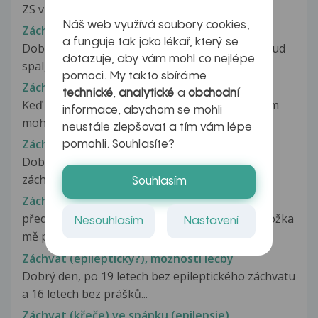
ZS v nemocnici, ale žiju...
Náš web využívá soubory cookies,
Záchvat
a funguje tak jako lékař, který se
Dobrý den, můj přítel začal křičet ze spaní (pokud
dotazuje, aby vám mohl co nejlépe
spal, měl totiž otevřené...
pomoci. My takto sbíráme
Záchvat
technické
,
analytické
a
obchodní
Keď moja babka chcela zabiť moju matku nožom
informace, abychom se mohli
mohlo to byť psichické ?
neustále zlepšovat a tím vám lépe
Záchvat
pomohli. Souhlasíte?
Dobrý den Je mi 39 let a mám podivuhodné
záchvaty.Vznikaji tak ,že delší dobu...
Souhlasím
Záchvat
před měsícem jsem měla první záchvat. Neuroložka
Nesouhlasím
Nastavení
mě poslala na EEG- dle sdělení...
Záchvat (epileptický?), možnosti léčby
Dobrý den, po 19 letech bez epileptického záchvatu
a 16 letech bez prášků...
Záchvat (křeče) ve spánku (epilepsie)