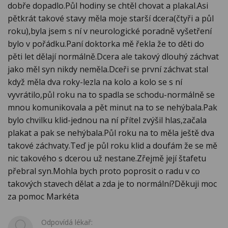
dobře dopadlo.Půl hodiny se chtěl chovat a plakal.Asi
pětkrát takové stavy měla moje starší dcera(čtyři a půl
roku),byla jsem s ní v neurologické poradně vyšetření
bylo v pořádku.Paní doktorka mě řekla že to děti do
pěti let dělají normálně.Dcera ale takový dlouhý záchvat
jako měl syn nikdy neměla.Dceři se první záchvat stal
když měla dva roky-lezla na kolo a kolo se s ní
vyvrátilo,půl roku na to spadla se schodu-normálně se
mnou komunikovala a pět minut na to se nehýbala.Pak
bylo chvilku klid-jednou na ní přítel zvýšil hlas,začala
plakat a pak se nehýbala.Půl roku na to měla ještě dva
takové záchvaty.Teď je půl roku klid a doufám že se mě
nic takového s dcerou už nestane.Zřejmě její štafetu
přebral syn.Mohla bych proto poprosit o radu v co
takových stavech dělat a zda je to normální?Děkuji moc
za pomoc Markéta
Odpovídá lékař: