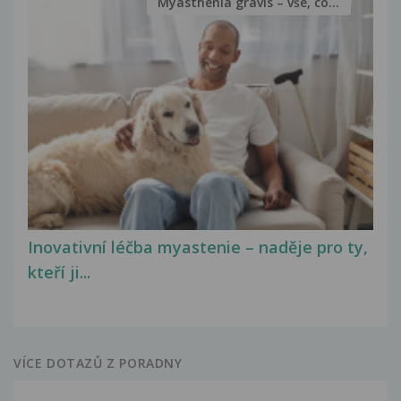
Myasthenia gravis – vše, co...
Inovativní léčba myastenie – naděje pro ty,
kteří ji...
VÍCE DOTAZŮ Z PORADNY