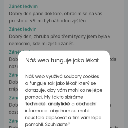
Zánět ledvim
Dobrý den pane doktore, obracím se na vás
prosbou. 5.9. mi byl náhodou zjištěn...
Zánět ledvin
Dobrý den, zhruba před třemi týdny jsem byla v
nemocnici, kde mi zjistili zánět...
Zánět ledvin
Dobrý den pane doktore,chtěla bych se zeptat,zda
Náš web funguje jako lékař
naznaný zánět ledvin může mít...
Zánět ledvin
Náš web využívá soubory cookies,
Dobrý den, od předminulého čtvrtku mě začal
a funguje tak jako lékař, který se
trápit močový měchýř (letos jsem...
dotazuje, aby vám mohl co nejlépe
Zánět ledvin
pomoci. My takto sbíráme
technické
,
analytické
a
obchodní
Dobrý den, chtěl bych se zde zeptat, jsem muž a
informace, abychom se mohli
dostal jsem antibiotika na...
neustále zlepšovat a tím vám lépe
Zánět ledvin
pomohli. Souhlasíte?
Dobrý den, pokud přítelkyně trpí zánětem ledvin, je