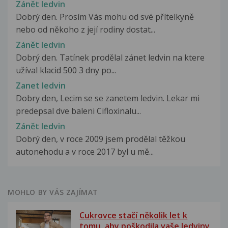
Zánět ledvin
Dobrý den. Prosím Vás mohu od své přítelkyně
nebo od někoho z její rodiny dostat...
Zánět ledvin
Dobrý den. Tatínek prodělal zánet ledvin na ktere
užíval klacid 500 3 dny po...
Zanet ledvin
Dobry den, Lecim se se zanetem ledvin. Lekar mi
predepsal dve baleni Cifloxinalu...
Zánět ledvin
Dobrý den, v roce 2009 jsem prodělal těžkou
autonehodu a v roce 2017 byl u mě...
MOHLO BY VÁS ZAJÍMAT
Cukrovce stačí několik let k
tomu, aby poškodila vaše ledviny