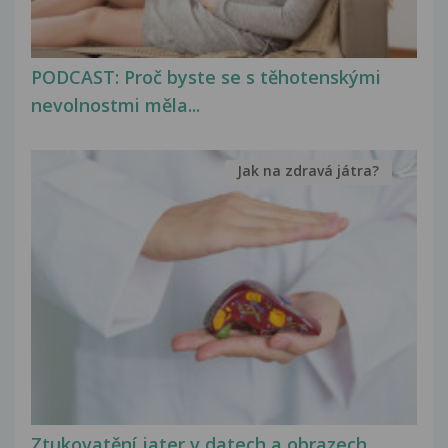
PODCAST: Proč byste se s těhotenskými
nevolnostmi měla...
Jak na zdravá játra?
Ztukovatění jater v datech a obrazech