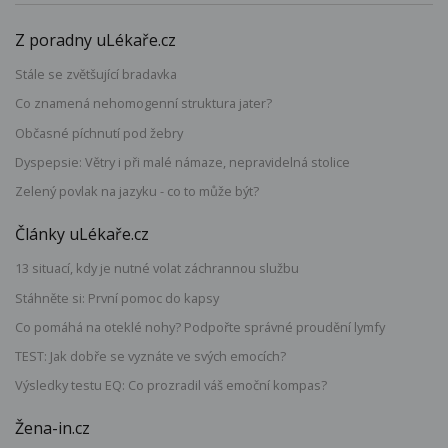
Z poradny uLékaře.cz
Stále se zvětšující bradavka
Co znamená nehomogenní struktura jater?
Občasné píchnutí pod žebry
Dyspepsie: Větry i při malé námaze, nepravidelná stolice
Zelený povlak na jazyku - co to může být?
Články uLékaře.cz
13 situací, kdy je nutné volat záchrannou službu
Stáhněte si: První pomoc do kapsy
Co pomáhá na oteklé nohy? Podpořte správné proudění lymfy
TEST: Jak dobře se vyznáte ve svých emocích?
Výsledky testu EQ: Co prozradil váš emoční kompas?
Žena-in.cz