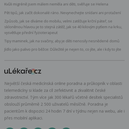
Kvůli migréně jsem málem neměla ani děti, svěřuje se Helena
Pět tipů, jak začít dokonalé ráno. Nevynechejte snídani ani protažení
Způsob, jak se díváme do mobilu, velmi zatěžuje krční páteř, se
skloněnou hlavou je to stejná zátěž, jak se 40 kilovým pytlem na krku,
vysvětluje přední fyzioterapeut
Tipy maminek, jak na svačiny, aby je děti nenosily nesnědené domů
Jídlo jako palivo pro běžce: Důležité je nejen to, co jíte, ale i kdy to jíte
Největší česká medicínská online poradna a průkopník v oblasti
telemedicíny si klade za cíl zefektivnit a zkvalitnit české
zdravotnictví. Tým více jak 300 lékařů včetně desítek specialistů
obslouží průměrně 2 500 uživatelů měsíčně. Poradna je
pacientům k dispozici 24 hodin 7 dní v týdnu nejen na webu, ale i
přes mobilní aplikaci.