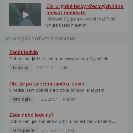
Chirurgické léčby křečových žil se
obávat nemusíte
Křečové žíly jsou vakovitě rozšířené
vinuté úseky hlavních...
SOUVISEJÍCÍ DOTAZY Z PORADNY
Zánět ledvin
Dobrý den, Již třetí den mám vysoké horečky někdy...
Ledviny
7.3.2017
Lýdie
Obtíže po zaléčení zánětu ledvin
V nedeli jsem dobral antibiotika ofloxyn. Mel jsem...
Urologie
13.2.2017
Roman
Záda nebo ledviny?
Dobrý den, jak spolehlivě odliším bolest zad v bederní...
Ortopedie
31.1.2017
Jana