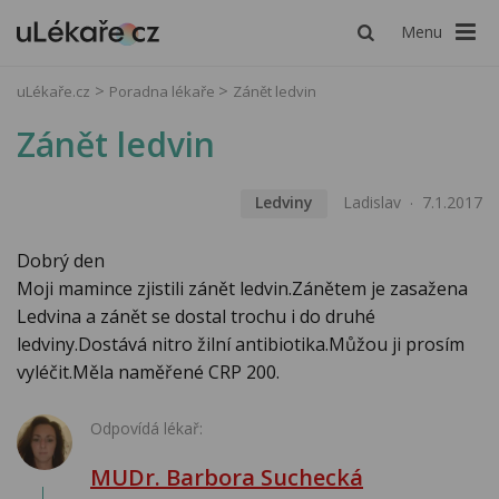
Menu
uLékaře.cz
Poradna lékaře
Zánět ledvin
Zánět ledvin
Ledviny
Ladislav
7.1.2017
Dobrý den
Moji mamince zjistili zánět ledvin.Zánětem je zasažena
Ledvina a zánět se dostal trochu i do druhé
ledviny.Dostává nitro žilní antibiotika.Můžou ji prosím
vyléčit.Měla naměřené CRP 200.
Odpovídá lékař:
MUDr. Barbora Suchecká