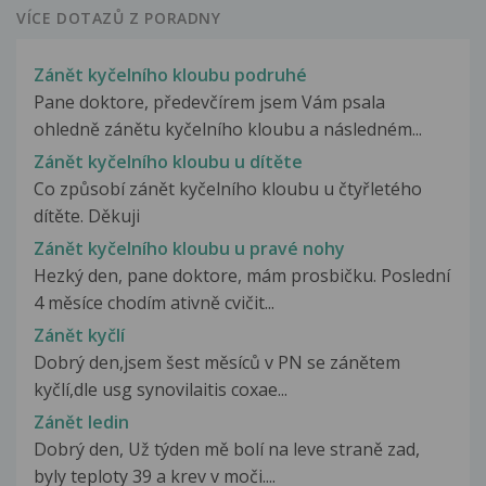
VÍCE DOTAZŮ Z PORADNY
Zánět kyčelního kloubu podruhé
Pane doktore, předevčírem jsem Vám psala
ohledně zánětu kyčelního kloubu a následném...
Zánět kyčelního kloubu u dítěte
Co způsobí zánět kyčelního kloubu u čtyřletého
dítěte. Děkuji
Zánět kyčelního kloubu u pravé nohy
Hezký den, pane doktore, mám prosbičku. Poslední
4 měsíce chodím ativně cvičit...
Zánět kyčlí
Dobrý den,jsem šest měsíců v PN se zánětem
kyčlí,dle usg synovilaitis coxae...
Zánět ledin
Dobrý den, Už týden mě bolí na leve straně zad,
byly teploty 39 a krev v moči....