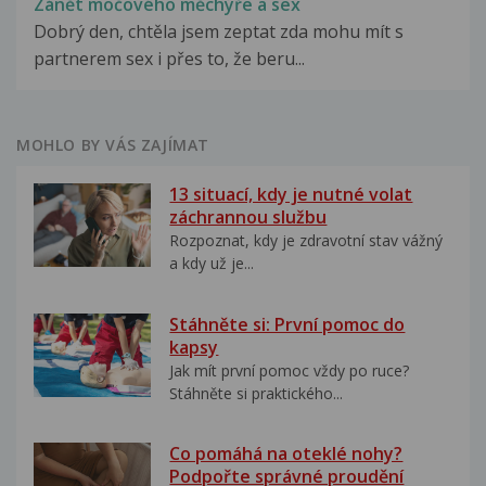
Zánět močového měchýře a sex
Dobrý den, chtěla jsem zeptat zda mohu mít s
partnerem sex i přes to, že beru...
MOHLO BY VÁS ZAJÍMAT
13 situací, kdy je nutné volat
záchrannou službu
Rozpoznat, kdy je zdravotní stav vážný
a kdy už je...
Stáhněte si: První pomoc do
kapsy
Jak mít první pomoc vždy po ruce?
Stáhněte si praktického...
Co pomáhá na oteklé nohy?
Podpořte správné proudění