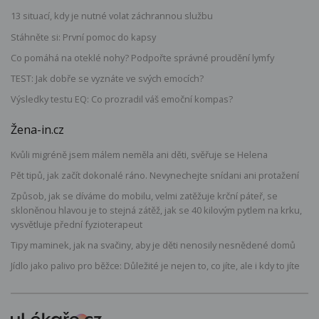
13 situací, kdy je nutné volat záchrannou službu
Stáhněte si: První pomoc do kapsy
Co pomáhá na oteklé nohy? Podpořte správné proudění lymfy
TEST: Jak dobře se vyznáte ve svých emocích?
Výsledky testu EQ: Co prozradil váš emoční kompas?
Žena-in.cz
Kvůli migréně jsem málem neměla ani děti, svěřuje se Helena
Pět tipů, jak začít dokonalé ráno. Nevynechejte snídani ani protažení
Způsob, jak se díváme do mobilu, velmi zatěžuje krční páteř, se
skloněnou hlavou je to stejná zátěž, jak se 40 kilovým pytlem na krku,
vysvětluje přední fyzioterapeut
Tipy maminek, jak na svačiny, aby je děti nenosily nesnědené domů
Jídlo jako palivo pro běžce: Důležité je nejen to, co jíte, ale i kdy to jíte