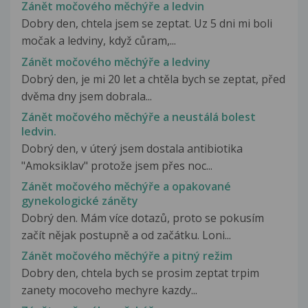
Zánět močového měchýře a ledvin
Dobry den, chtela jsem se zeptat. Uz 5 dni mi boli
močak a ledviny, když cůram,...
Zánět močového měchýře a ledviny
Dobrý den, je mi 20 let a chtěla bych se zeptat, před
dvěma dny jsem dobrala...
Zánět močového měchýře a neustálá bolest
ledvin.
Dobrý den, v úterý jsem dostala antibiotika
"Amoksiklav" protože jsem přes noc...
Zánět močového měchýře a opakované
gynekologické záněty
Dobrý den. Mám více dotazů, proto se pokusím
začít nějak postupně a od začátku. Loni...
Zánět močového měchýře a pitný režim
Dobry den, chtela bych se prosim zeptat trpim
zanety mocoveho mechyre kazdy...