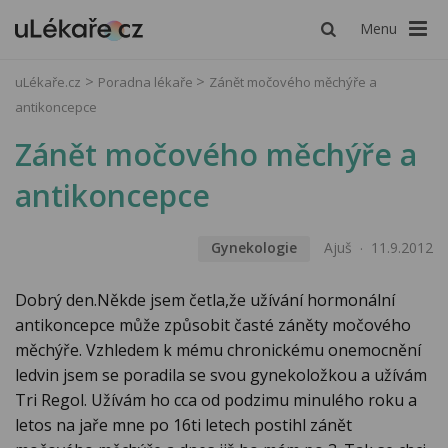
Menu
uLékaře.cz
Poradna lékaře
Zánět močového měchýře a
antikoncepce
Zánět močového měchýře a
antikoncepce
Gynekologie
Ajuš
11.9.2012
Dobrý den.Někde jsem četla,že užívání hormonální
antikoncepce může způsobit časté záněty močového
měchýře. Vzhledem k mému chronickému onemocnění
ledvin jsem se poradila se svou gynekoložkou a užívám
Tri Regol. Užívám ho cca od podzimu minulého roku a
letos na jaře mne po 16ti letech postihl zánět