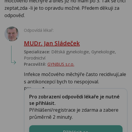
močového měchýře a dnes již ho mám po 3. Tak se chci
zeptat,zda -li je to opravdu možné. Předem děkuji za
odpověď.
Odpovídá lékař:
MUDr. Jan Sládeček
Specializace:
Dětská gynekologie, Gynekologie,
Porodnictví
Pracoviště:
GYNBUS s.r.o.
Infekce močového měchýře často recidivují,ale
s antikoncepcí bych to nespojoval.
Příjemn�...
Pro zobrazení odpovědi lékaře je nutné
se přihlásit.
Přihlášení/registrace je zdarma a zabere
průměrně 2 minuty.