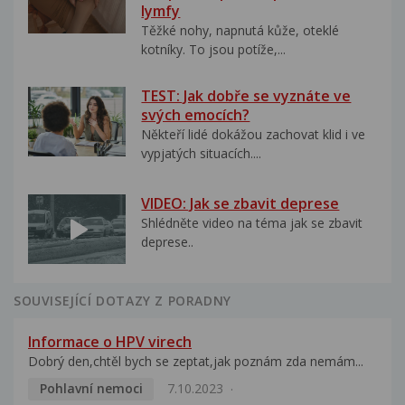
lymfy
Těžké nohy, napnutá kůže, oteklé
kotníky. To jsou potíže,...
TEST: Jak dobře se vyznáte ve
svých emocích?
Někteří lidé dokážou zachovat klid i ve
vypjatých situacích....
VIDEO: Jak se zbavit deprese
Shlédněte video na téma jak se zbavit
deprese..
SOUVISEJÍCÍ DOTAZY Z PORADNY
Informace o HPV virech
Dobrý den,chtěl bych se zeptat,jak poznám zda nemám...
Pohlavní nemoci
7.10.2023