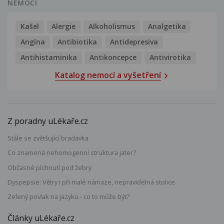
NEMOCI
Kašel
Alergie
Alkoholismus
Analgetika
Angína
Antibiotika
Antidepresiva
Antihistaminika
Antikoncepce
Antivirotika
Katalog nemocí a vyšetření
Z poradny uLékaře.cz
Stále se zvětšující bradavka
Co znamená nehomogenní struktura jater?
Občasné píchnutí pod žebry
Dyspepsie: Větry i při malé námaze, nepravidelná stolice
Zelený povlak na jazyku - co to může být?
Články uLékaře.cz