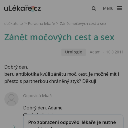
Menu
uLékaře.cz
Poradna lékaře
Zánět močových cest a sex
Zánět močových cest a sex
Urologie
Adam
10.8.2011
Dobrý den,
beru antibiotika kvůli zánětu moč. cest. Je možné mít i
přesto s partnerkou chráněný styk? Děkuji
Odpovídá lékař:
Dobrý den, Adame.
Chráněný styk -ano....
Pro zobrazení odpovědi lékaře je nutné