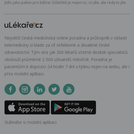
Jídlo jako palivo pro běžce: Důležité je nejen to, co jíte, ale i kdy to jíte
Největší česká medicínská online poradna a průkopník v oblasti
telemedicíny si klade za cíl zefektivnit a zkvalitnit české
zdravotnictví. Tým více jak 300 lékařů včetně desítek specialistů
obslouží průměrně 2 500 uživatelů měsíčně. Poradna je
pacientům k dispozici 24 hodin 7 dní v týdnu nejen na webu, ale i
přes mobilní aplikaci.
Stáhněte si mobilní aplikaci