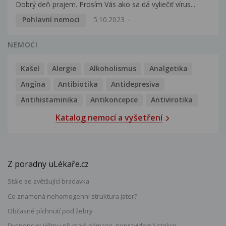
Dobrý deň prajem. Prosím Vás ako sa dá vyliečiť vírus...
Pohlavní nemoci
5.10.2023
NEMOCI
Kašel
Alergie
Alkoholismus
Analgetika
Angína
Antibiotika
Antidepresiva
Antihistaminika
Antikoncepce
Antivirotika
Katalog nemocí a vyšetření
Z poradny uLékaře.cz
Stále se zvětšující bradavka
Co znamená nehomogenní struktura jater?
Občasné píchnutí pod žebry
Dyspepsie: Větry i při malé námaze, nepravidelná stolice