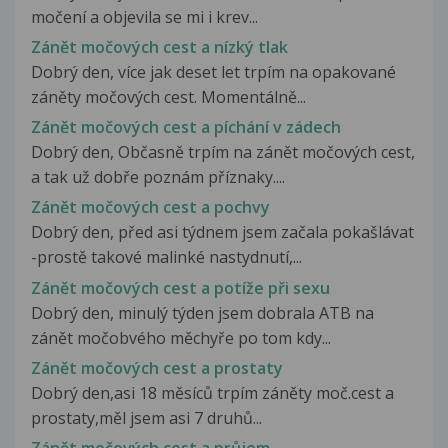
močení a objevila se mi i krev...
Zánět močových cest a nízký tlak
Dobrý den, více jak deset let trpím na opakované
záněty močových cest. Momentálně...
Zánět močových cest a píchání v zádech
Dobrý den, Občasně trpím na zánět močových cest,
a tak už dobře poznám příznaky....
Zánět močových cest a pochvy
Dobrý den, před asi týdnem jsem začala pokašlávat
-prostě takové malinké nastydnutí,...
Zánět močových cest a potíže při sexu
Dobrý den, minulý týden jsem dobrala ATB na
zánět močobvého měchyře po tom kdy...
Zánět močových cest a prostaty
Dobrý den,asi 18 měsíců trpím záněty moč.cest a
prostaty,měl jsem asi 7 druhů...