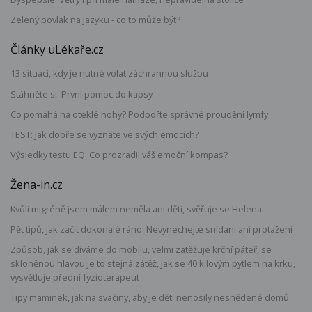
Zelený povlak na jazyku - co to může být?
Články uLékaře.cz
13 situací, kdy je nutné volat záchrannou službu
Stáhněte si: První pomoc do kapsy
Co pomáhá na oteklé nohy? Podpořte správné proudění lymfy
TEST: Jak dobře se vyznáte ve svých emocích?
Výsledky testu EQ: Co prozradil váš emoční kompas?
Žena-in.cz
Kvůli migréně jsem málem neměla ani děti, svěřuje se Helena
Pět tipů, jak začít dokonalé ráno. Nevynechejte snídani ani protažení
Způsob, jak se díváme do mobilu, velmi zatěžuje krční páteř, se
skloněnou hlavou je to stejná zátěž, jak se 40 kilovým pytlem na krku,
vysvětluje přední fyzioterapeut
Tipy maminek, jak na svačiny, aby je děti nenosily nesnědené domů