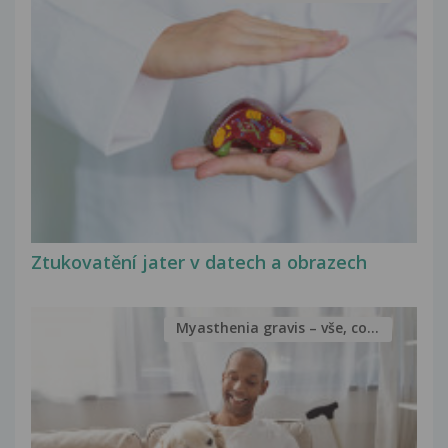
Ztukovatění jater v datech a obrazech
Myasthenia gravis – vše, co...