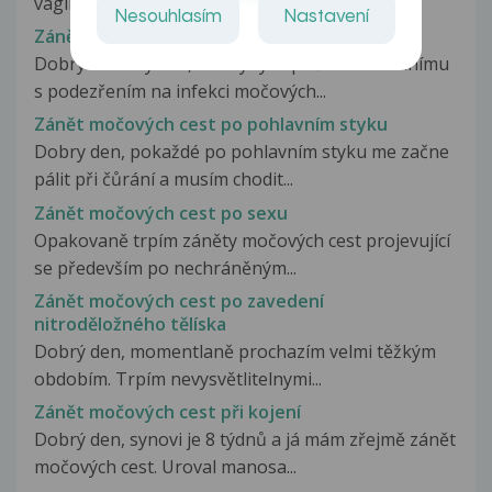
vaginálním streptokokem a ureaplazmou...
Nesouhlasím
Nastavení
Zánět močových cest nebo i ledvin
Dobrý den. Myslíte, že kdybych přišla k obvodnímu
s podezřením na infekci močových...
Zánět močových cest po pohlavním styku
Dobry den, pokaždé po pohlavním styku me začne
pálit při čůrání a musím chodit...
Zánět močových cest po sexu
Opakovaně trpím záněty močových cest projevující
se především po nechráněným...
Zánět močových cest po zavedení
nitroděložného tělíska
Dobrý den, momentlaně prochazím velmi těžkým
obdobím. Trpím nevysvětlitelnymi...
Zánět močových cest při kojení
Dobrý den, synovi je 8 týdnů a já mám zřejmě zánět
močových cest. Uroval manosa...