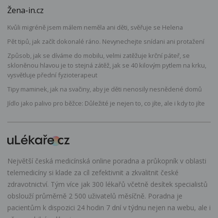
Žena-in.cz
Kvůli migréně jsem málem neměla ani děti, svěřuje se Helena
Pět tipů, jak začít dokonalé ráno. Nevynechejte snídani ani protažení
Způsob, jak se díváme do mobilu, velmi zatěžuje krční páteř, se
skloněnou hlavou je to stejná zátěž, jak se 40 kilovým pytlem na krku,
vysvětluje přední fyzioterapeut
Tipy maminek, jak na svačiny, aby je děti nenosily nesnědené domů
Jídlo jako palivo pro běžce: Důležité je nejen to, co jíte, ale i kdy to jíte
Největší česká medicínská online poradna a průkopník v oblasti
telemedicíny si klade za cíl zefektivnit a zkvalitnit české
zdravotnictví. Tým více jak 300 lékařů včetně desítek specialistů
obslouží průměrně 2 500 uživatelů měsíčně. Poradna je
pacientům k dispozici 24 hodin 7 dní v týdnu nejen na webu, ale i