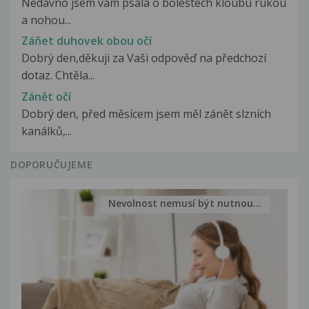
Nedávno jsem vám psala o bolestech kloubu rukou
a nohou...
Záňet duhovek obou očí
Dobrý den,děkuji za Vaši odpověď na předchozí
dotaz. Chtěla...
Zánět očí
Dobrý den, před měsícem jsem měl zánět slzních
kanálků,...
DOPORUČUJEME
Nevolnost nemusí být nutnou...