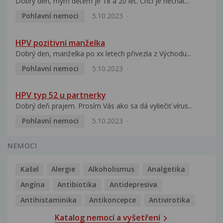
Dobrý den, mým dětem je 18 a 20 let. Chci je nechat...
Pohlavní nemoci
5.10.2023
HPV pozitivní manželka
Dobrý den, manželka po xx letech přivezla z Východu...
Pohlavní nemoci
5.10.2023
HPV typ 52 u partnerky
Dobrý deň prajem. Prosím Vás ako sa dá vyliečiť vírus...
Pohlavní nemoci
5.10.2023
NEMOCI
Kašel
Alergie
Alkoholismus
Analgetika
Angína
Antibiotika
Antidepresiva
Antihistaminika
Antikoncepce
Antivirotika
Katalog nemocí a vyšetření