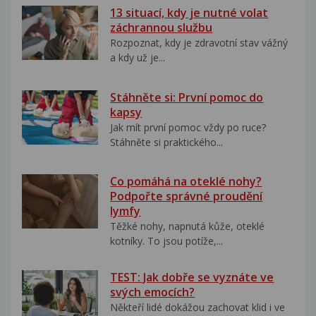
13 situací, kdy je nutné volat
záchrannou službu
Rozpoznat, kdy je zdravotní stav vážný
a kdy už je...
Stáhněte si: První pomoc do
kapsy
Jak mít první pomoc vždy po ruce?
Stáhněte si praktického...
Co pomáhá na oteklé nohy?
Podpořte správné proudění
lymfy
Těžké nohy, napnutá kůže, oteklé
kotníky. To jsou potíže,...
TEST: Jak dobře se vyznáte ve
svých emocích?
Někteří lidé dokážou zachovat klid i ve