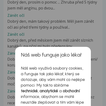
Dobrý den, prosím o pomoc ... Zhruba před 5 týdny
jsem měl angínu, po dvou...
Zánět očí
Dobrý den, mám takový problém. Měl jsem zánět
očí asi před třemi týdny a používal...
Zánět očí
Dobrý den, před měsícem jsem měl zánět slzních
kanálků, na oční mi bylo předepsány...
Zánět očí
Náš web funguje jako lékař
Dobry den, potreboval bych objednat na vysetreni/
konzultaci s ocnim lekarem. Situace:...
Náš web využívá soubory cookies,
Zánět očí
a funguje tak jako lékař, který se
Dobrý den, prodělal jsem před cca 4 týdny zánět
dotazuje, aby vám mohl co nejlépe
močových cest (svědění a pálení...
pomoci. My takto sbíráme
Zánět očí
technické
,
analytické
a
obchodní
Dobrý den, syn měl zánět očí a já mu sehnala bez
informace, abychom se mohli
receptu Maxitrol. Kapala...
neustále zlepšovat a tím vám lépe