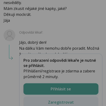
nesvěděly.
Mám zkusit nějaké jiné kapky, jaké?
Děkuji mockrát.
Jája
Odpovídá lékař:
Jájo, dobrý den!
Na dálku Vám nemohu dobře poradit. Možná
že máte málo slz, pak by Vám ...
Pro zobrazení odpovědi lékaře je nutné
se přihlásit.
Přihlášení/registrace je zdarma a zabere
průměrně 2 minuty.
Přihlásit se
Zaregistrovat