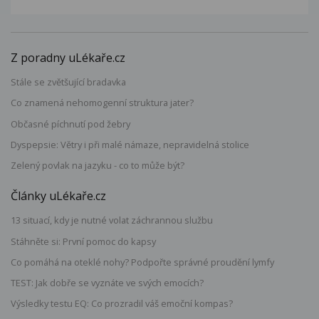
Z poradny uLékaře.cz
Stále se zvětšující bradavka
Co znamená nehomogenní struktura jater?
Občasné píchnutí pod žebry
Dyspepsie: Větry i při malé námaze, nepravidelná stolice
Zelený povlak na jazyku - co to může být?
Články uLékaře.cz
13 situací, kdy je nutné volat záchrannou službu
Stáhněte si: První pomoc do kapsy
Co pomáhá na oteklé nohy? Podpořte správné proudění lymfy
TEST: Jak dobře se vyznáte ve svých emocích?
Výsledky testu EQ: Co prozradil váš emoční kompas?