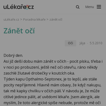
Menu
uLékaře.cz
Poradna lékaře
zánět očí
Zánět očí
Oči
Jája
5.5.2010
Dobrý den.
Asi již delší dobu mám zánět v očích - pocit písku, třeba i
v noci po probuzení, ještě než oči otevřu, ráno někdy
zaschlé žlutavé drobečky v koutcích oka.
Týden kapu Opthalmo-Septonex, je to lepší, ale stále
pocity nepříjemné. Hlavně mám obavy, že když nakupu,
tak mě kapky chvilku v očích pálí. V návodu je, že může
citlivé jedince pálit, ať uvědomí lékaře. Jsem alergik, ale
myslím, že toto alergické spíše nebude, protože mě oči