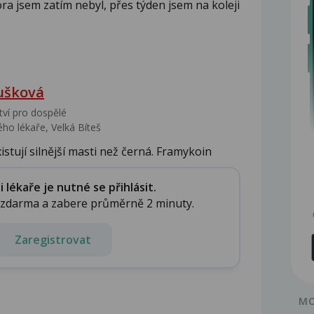
tora jsem zatím nebyl, přes týden jsem na koleji
ušková
tví pro dospělé
ho lékaře, Velká Bíteš
existují silnější masti než černá. Framykoin
lékaře je nutné se přihlásit.
e zdarma a zabere průměrně 2 minuty.
Zaregistrovat
MO