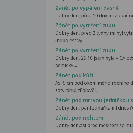
Zánět po vypálení dásně
Dobrý den, před 10 dny mi zubař ods
Zánět po vytržení zubu
Dobry den, pred 2 tydny mi byl vytr
(nebolestivy)...
Zánět po vytržení zubu
Dobrý den, 25.10 jsem byla v CA od
osmičky....
Zánět pod kůží
Asi 5 cm pod okem mého ročního dít
zatvrdnul,zfialověl...
Zánět pod mrtvou jedničkou 
Dobrý den, paní zubařka mi dnes ř
Zánět pod nehtem
Dobrý den,asi před měsícem se mi na