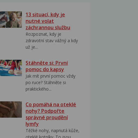
13 situací, kdy je
nutné volat
záchrannou službu
Rozpoznat, kdy je
zdravotní stav vážný a kdy
už je...
Stáhněte si: První
pomoc do kapsy
Jak mít první pomoc vždy
po ruce? Stáhněte si
praktického...
Co pomáhá na oteklé
nohy? Podpořte
správné proudění
lymfy
Těžké nohy, napnutá kůže,
oteklé kotníky. To jsou