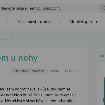
Pro zaměstnavatele
Mobilní aplikace
em u nohy
em u nohy
MO
Praktické lékařství
Patrik
30.10.2015
dyž jsem ho vytrhával z kůže, tak jsem se
c nateklý a hnisá. Snažil jsem se to vyřešit
a. Nerad bych si nechával nehet odstraňovat