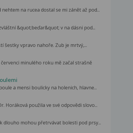
 nehtem na rucea dostal se mi zánět až pod...
vláštní &quot;beďar&quot; v na dásni pod...
tí šestky vpravo nahoře. Zub je mrtvý,...
 červenci minulého roku mě začal strašně
boulemi
boule a mensi boulicky na holenich, hlavne...
r. Horáková použila ve své odpovědi slovo...
ak dlouho mohou přetrvávat bolesti pod prsy...