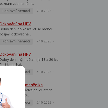
poznám zda nemám...
Pohlavní nemoci
7.10.2023
Očkování na HPV
Dobrý den, do kolika let se mohou
dospělí očkovat na...
Pohlavní nemoci
7.10.2023
Očkování na HPV
Dobrý den, mým dětem je 18 a 20 let.
Chci je nechat...
Pohlavní nemoci
5.10.2023
HPV pozitivní manželka
Dobrý den, manželka po xx letech
přivezla z Východu...
Pohlavní nemoci
5.10.2023