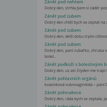
Zánět pod nehtem
Dobrý den, strhla jsem si záděr pod
Zánět pod zubem
Dobrý den chtěl bych se zeptat na z
Zánět pod zubem
Dobrý den, delší dobu trpím citlivos
Zánět pod zubem
Dobrý den, paní zubařko, zhruba v
bolet...
Zánět podkoží s bolestivými 
Dobry den, uz asi 3.tyden me trapi 
Zánět pohlavních orgánů
kvasinková vulvovaginitida – paní D
Zánět pohrudnice
Dobrý den, ráda bych se zeptala, j
Zánět pohrudnice