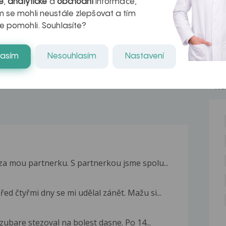
é
,
analytické
a
obchodní
informace,
azech
myastenie –
 se mohli neustále zlepšovat a tím
e pomohli. Souhlasíte?
naděje pro ty,
kteří ji...
lasím
Nesouhlasím
Nastavení
NE
 za mou partnerku. S partnerkou jsme spolu...
d čtyřmi dny se mi udělal zánět. Mažu si...
 zubare stezoval na bolest dasne. Po 14...