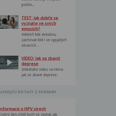
potíže,...
TEST: Jak dobře se
vyznáte ve svých
emocích?
Někteří lidé dokážou
zachovat klid i ve vypjatých
situacích....
VIDEO: Jak se zbavit
deprese
Shlédněte video na téma
jak se zbavit deprese..
UVISEJÍCÍ DOTAZY Z PORADNY
Informace o HPV virech
Dobrý den,chtěl bych se zeptat,jak