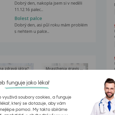
Dobrý den, nakopla jsem si v neděli
11.12.16 palec...
Bolest palce
Dobrý den, asi půl roku mám problém
s nehtem u palce...
na zdravá játra?
Myasthenia gravis – vše, co...
b funguje jako lékař
 využívá soubory cookies, a funguje
kovatění
Inovativní
 lékař, který se dotazuje, aby vám
 nejlépe pomoci. My takto sbíráme
r v datech a
léčba