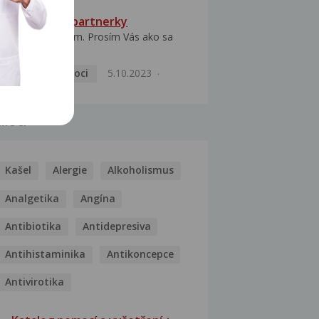
HPV typ 52 u partnerky
Dobrý deň prajem. Prosím Vás ako sa
dá vyliečiť vírus...
Pohlavní nemoci
5.10.2023
MOCI
Kašel
Alergie
Alkoholismus
Analgetika
Angína
Antibiotika
Antidepresiva
Antihistaminika
Antikoncepce
Antivirotika