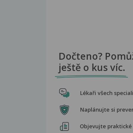
Dočteno? Pomů
ještě o kus víc.
Lékaři všech special
Naplánujte si preve
Objevujte praktické 