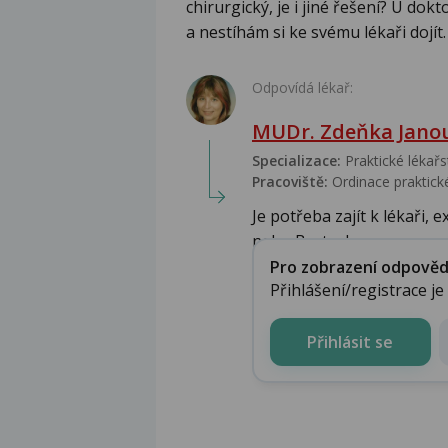
chirurgický, je i jiné řešení? U dok
a nestíhám si ke svému lékaři dojít.
Odpovídá lékař:
MUDr. Zdeňka Jano
Specializace:
Praktické lékařs
Pracoviště:
Ordinace praktické
Je potřeba zajít k lékaři, 
nebo Bactroban, a...
Pro zobrazení odpovědi 
Přihlášení/registrace j
Přihlásit se