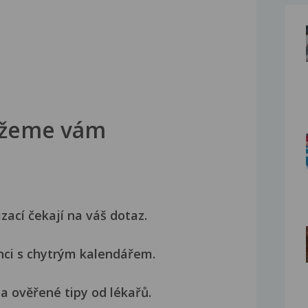
žeme vám
izací čekají na váš dotaz.
nci s chytrým kalendářem.
a ověřené tipy od lékařů.