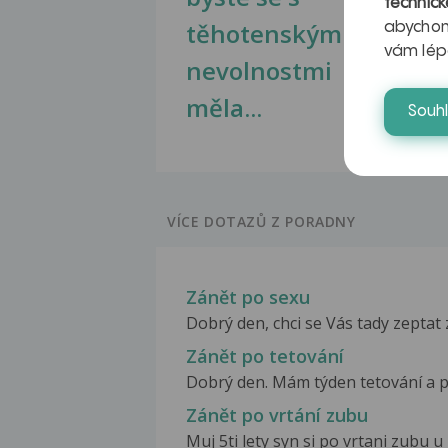
technick
těhotenskými
obr
abychom
vám lép
nevolnostmi
měla...
Souh
VÍCE DOTAZŮ Z PORADNY
Zánět po sexu
Dobrý den, chci se Vás tady zeptat
Zánět po tetování
Dobrý den. Mám týden tetování a pře
Zánět po vrtání zubu
Muj 5ti lety syn si po vrtani zubu u