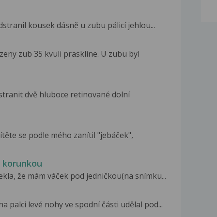
tranil kousek dásně u zubu pálicí jehlou...
zeny zub 35 kvuli praskline. U zubu byl
stranit dvě hluboce retinované dolní
ěte se podle mého zanítil "jebáček",
s korunkou
ekla, že mám váček pod jedničkou(na snímku...
 palci levé nohy ve spodní části udělal pod...