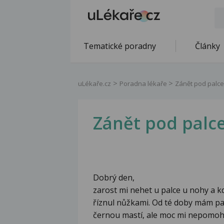
Tematické poradny
Články
uLékaře.cz
Poradna lékaře
Zánět pod palc
Zánět pod palc
Dobrý den,
zarost mi nehet u palce u nohy a k
říznul nůžkami. Od té doby mám pale
černou mastí, ale moc mi nepomohl