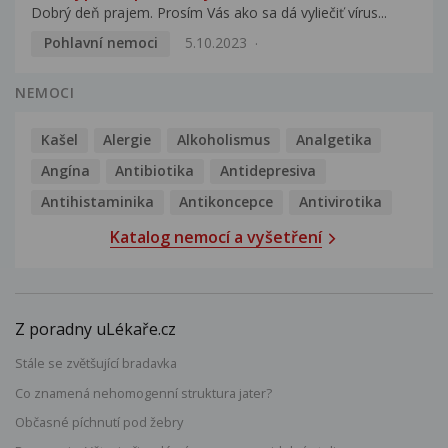
Dobrý deň prajem. Prosím Vás ako sa dá vyliečiť vírus...
Pohlavní nemoci
5.10.2023
NEMOCI
Kašel
Alergie
Alkoholismus
Analgetika
Angína
Antibiotika
Antidepresiva
Antihistaminika
Antikoncepce
Antivirotika
Katalog nemocí a vyšetření
Z poradny uLékaře.cz
Stále se zvětšující bradavka
Co znamená nehomogenní struktura jater?
Občasné píchnutí pod žebry