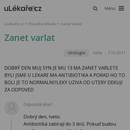
Menu
uLékaře.cz
Poradna lékaře
zanet varlat
Zanet varlat
Urologie
Iveta
7.10.2011
DOBRÝ DEN MUJ SYN JE MU 13 MA ZANET VARLETE
BYLI JSME U LEKARE MA ANTIBIOTIKA A PORAD HO TO
BOLI JE TO NORMALNI?LEKY UZIVA OD UTERY DEKUJI
ZA ODPOVED
Odpovídá lékař:
Dobrý den, Iveto.
Antibiotiká zabírají do 3 dnů. Pokuď budou