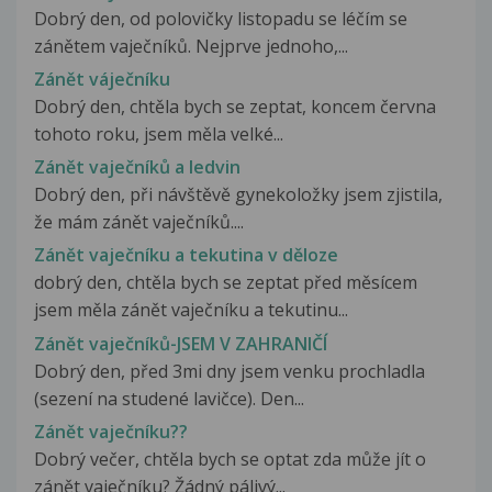
Dobrý den, od polovičky listopadu se léčím se
zánětem vaječníků. Nejprve jednoho,...
Zánět váječníku
Dobrý den, chtěla bych se zeptat, koncem června
tohoto roku, jsem měla velké...
Zánět vaječníků a ledvin
Dobrý den, při návštěvě gynekoložky jsem zjistila,
že mám zánět vaječníků....
Zánět vaječníku a tekutina v děloze
dobrý den, chtěla bych se zeptat před měsícem
jsem měla zánět vaječníku a tekutinu...
Zánět vaječníků-JSEM V ZAHRANIČÍ
Dobrý den, před 3mi dny jsem venku prochladla
(sezení na studené lavičce). Den...
Zánět vaječníku??
Dobrý večer, chtěla bych se optat zda může jít o
zánět vaječníku? Žádný pálivý...