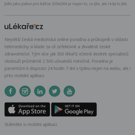
Jídlo jako palivo pro běžce: Důležité je nejen to, co jíte, ale i kdy to jíte
Největší česká medicínská online poradna a průkopník v oblasti
telemedicíny si klade za cíl zefektivnit a zkvalitnit české
zdravotnictví. Tým více jak 300 lékařů včetně desítek specialistů
obslouží průměrně 2 500 uživatelů měsíčně. Poradna je
pacientům k dispozici 24 hodin 7 dní v týdnu nejen na webu, ale i
přes mobilní aplikaci.
Stáhněte si mobilní aplikaci