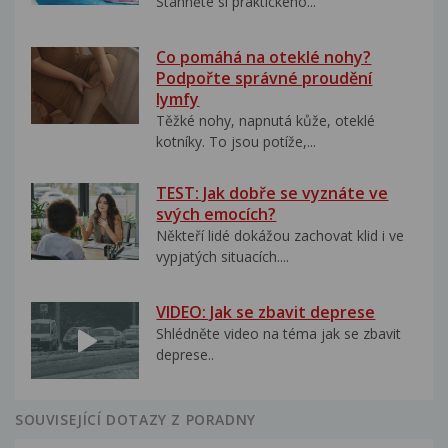
Stáhněte si praktického...
Co pomáhá na oteklé nohy?
Podpořte správné proudění
lymfy
Těžké nohy, napnutá kůže, oteklé
kotníky. To jsou potíže,...
TEST: Jak dobře se vyznáte ve
svých emocích?
Někteří lidé dokážou zachovat klid i ve
vypjatých situacích....
VIDEO: Jak se zbavit deprese
Shlédněte video na téma jak se zbavit
deprese..
SOUVISEJÍCÍ DOTAZY Z PORADNY