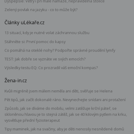
Dyspepsie: Větry i při malé námaze, nepravidelná stolice
Zelený povlak na jazyku - co to může být?
Články uLékaře.cz
13 situací, kdy je nutné volat záchrannou službu
Stáhněte si: První pomoc do kapsy
Co pomáhá na oteklé nohy? Podpořte správné proudění lymfy
TEST: Jak dobře se vyznáte ve svých emocích?
Výsledky testu EQ: Co prozradil váš emoční kompas?
Žena-in.cz
Kvůli migréně jsem málem neměla ani děti, svěřuje se Helena
Pět tipů, jak začít dokonalé ráno. Nevynechejte snídani ani protažení
Způsob, jak se díváme do mobilu, velmi zatěžuje krční páteř, se
skloněnou hlavou je to stejná zátěž, jak se 40 kilovým pytlem na krku,
vysvětluje přední fyzioterapeut
Tipy maminek, jak na svačiny, aby je děti nenosily nesnědené domů