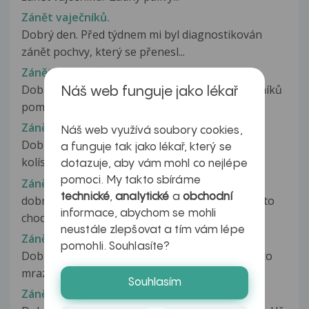
Zánět vaječníků.
Dobrý den. Před týdnem mi byl diagnostikován
zánět pochvy, který se přenesl...
Zánět vaječníků.
Dobrý den, již týden se léčím se zánětem vaječníků
Náš web funguje jako lékař
pomocí Dalacinu C a Entizolu....
Zánět varlat
Náš web využívá soubory cookies,
Dobrý den, je mi 27 let a již cca před 6ti lety mi
a funguje tak jako lékař, který se
kolísavě začli potíže s prostatou....
dotazuje, aby vám mohl co nejlépe
pomoci. My takto sbíráme
Zánět varlat
technické
,
analytické
a
obchodní
dobrý den,už 14 dní mám pálení při močení,často
informace, abychom se mohli
chodím na toaletu,před 3 dny...
neustále zlepšovat a tím vám lépe
Zánět varlat
pomohli. Souhlasíte?
Dobrý večer, chci se zeptat. Přítel chodí i v těchto
mrazech poměrně nalehko...
Souhlasím
Zánět varlat