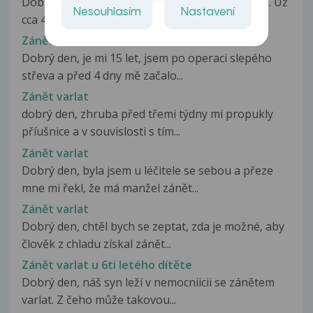
Dobrý den, obracím se na vás s pomoci a radou. Už
Nesouhlasím
Nastavení
cca 4 měsíce se potýkám...
Zánět Varlat
Dobrý den, je mi 15 let, jsem po operaci slepého
střeva a před 4 dny mě začalo...
Zánět varlat
dobrý den, zhruba před třemi týdny mi propukly
příušnice a v souvislosti s tím...
Zánět varlat
Dobrý den, byla jsem u léčitele se sebou a přeze
mne mi řekl, že má manžel zánět...
Zánět varlat
Dobrý den, chtěl bych se zeptat, zda je možné, aby
člověk z chladu získal zánět...
Zánět varlat u 6ti letého dítěte
Dobrý den, náš syn leží v nemocniicii se zánětem
varlat. Z čeho může takovou...