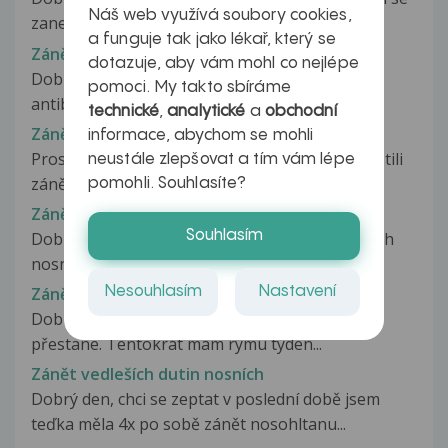
Náš web využívá soubory cookies,
zanetem dutin. V patek jsem...
a funguje tak jako lékař, který se
Zánět vedlejších nosních dutin
dotazuje, aby vám mohl co nejlépe
Dobry den. Prosim o radu. Beru prvni den
pomoci. My takto sbíráme
antibiotika na zanet dutin. Pri poklepu...
technické
,
analytické
a
obchodní
Zánět vedlejších nosních dutin
informace, abychom se mohli
Prosím Vás o radu. Byla jsem na ORL,kde mi zjistili
neustále zlepšovat a tím vám lépe
zánět vedlejších nosních...
pomohli. Souhlasíte?
Zánět vedlejších nosních dutin
Souhlasím
Dobrý den, onecmoněla jsem zánětem vedlejších
nosních dutin, ale jsem plně kojící...
Nesouhlasím
Nastavení
Zánět vedlejších nosních dutin
Dobrý den, vždy mám rýmu dva týdny a pak
přestane. Tentokrát mám rýmu týden...
Zánět vedleších dutin nosních
Dobrý den, chci se zeptat v poslední době jsem
teďka měla 4x po sobě zánět nosohltanu...