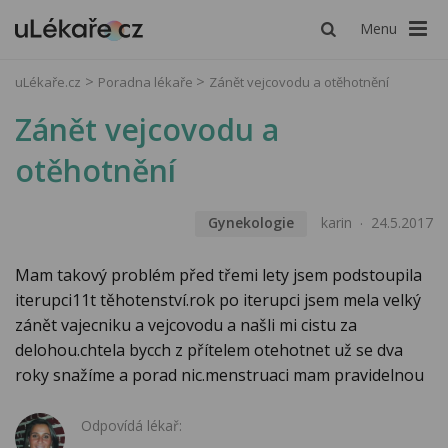
Menu
uLékaře.cz
Poradna lékaře
Zánět vejcovodu a otěhotnění
Zánět vejcovodu a
otěhotnění
Gynekologie
karin
24.5.2017
Mam takový problém před třemi lety jsem podstoupila
iterupci11t těhotenství.rok po iterupci jsem mela velký
zánět vajecniku a vejcovodu a našli mi cistu za
delohou.chtela bycch z přítelem otehotnet už se dva
roky snažíme a porad nic.menstruaci mam pravidelnou
Odpovídá lékař: