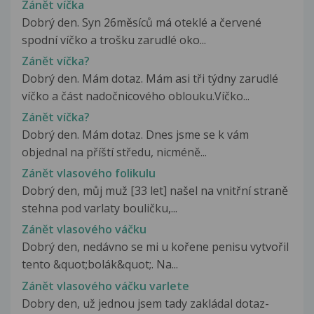
Zánět víčka
Dobrý den. Syn 26měsíců má oteklé a červené
spodní víčko a trošku zarudlé oko...
Zánět víčka?
Dobrý den. Mám dotaz. Mám asi tři týdny zarudlé
víčko a část nadočnicového oblouku.Víčko...
Zánět víčka?
Dobrý den. Mám dotaz. Dnes jsme se k vám
objednal na příští středu, nicméně...
Zánět vlasového folikulu
Dobrý den, můj muž [33 let] našel na vnitřní straně
stehna pod varlaty bouličku,...
Zánět vlasového váčku
Dobrý den, nedávno se mi u kořene penisu vytvořil
tento &quot;bolák&quot;. Na...
Zánět vlasového váčku varlete
Dobry den, už jednou jsem tady zakládal dotaz-