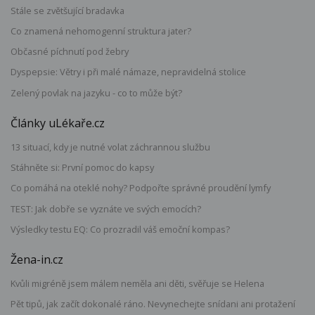
Stále se zvětšující bradavka
Co znamená nehomogenní struktura jater?
Občasné píchnutí pod žebry
Dyspepsie: Větry i při malé námaze, nepravidelná stolice
Zelený povlak na jazyku - co to může být?
Články uLékaře.cz
13 situací, kdy je nutné volat záchrannou službu
Stáhněte si: První pomoc do kapsy
Co pomáhá na oteklé nohy? Podpořte správné proudění lymfy
TEST: Jak dobře se vyznáte ve svých emocích?
Výsledky testu EQ: Co prozradil váš emoční kompas?
Žena-in.cz
Kvůli migréně jsem málem neměla ani děti, svěřuje se Helena
Pět tipů, jak začít dokonalé ráno. Nevynechejte snídani ani protažení