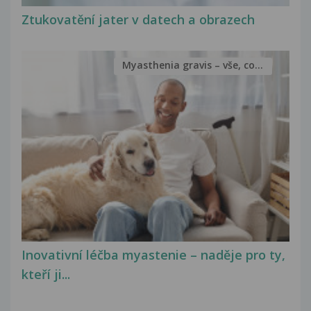
Ztukovatění jater v datech a obrazech
Myasthenia gravis – vše, co...
Inovativní léčba myastenie – naděje pro ty,
kteří ji...