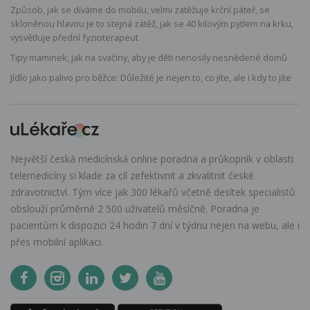
Způsob, jak se díváme do mobilu, velmi zatěžuje krční páteř, se
skloněnou hlavou je to stejná zátěž, jak se 40 kilovým pytlem na krku,
vysvětluje přední fyzioterapeut
Tipy maminek, jak na svačiny, aby je děti nenosily nesnědené domů
Jídlo jako palivo pro běžce: Důležité je nejen to, co jíte, ale i kdy to jíte
Největší česká medicínská online poradna a průkopník v oblasti
telemedicíny si klade za cíl zefektivnit a zkvalitnit české
zdravotnictví. Tým více jak 300 lékařů včetně desítek specialistů
obslouží průměrně 2 500 uživatelů měsíčně. Poradna je
pacientům k dispozici 24 hodin 7 dní v týdnu nejen na webu, ale i
přes mobilní aplikaci.