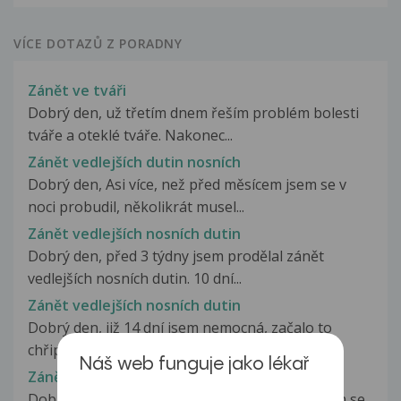
VÍCE DOTAZŮ Z PORADNY
Zánět ve tváři
Dobrý den, už třetím dnem řeším problém bolesti
tváře a oteklé tváře. Nakonec...
Zánět vedlejších dutin nosních
Dobrý den, Asi více, než před měsícem jsem se v
noci probudil, několikrát musel...
Zánět vedlejších nosních dutin
Dobrý den, před 3 týdny jsem prodělal zánět
vedlejších nosních dutin. 10 dní...
Zánět vedlejších nosních dutin
Dobrý den, již 14 dní jsem nemocná, začalo to
chřipkou, ke které se postupně...
Náš web funguje jako lékař
Zánět vedlejších nosních dutin
Dobry den, prosim o radu. Dnes se 11 den lecim se