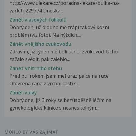
http://www.ulekare.cz/poradna-lekare/bulka-na-
varleti-229774 Dneska...
Zánět vlasových folikulů
Dobrý den, už dlouho mě trápí takový kožní
problém (viz foto). Na hýždích,...
Zánět vnějšího zvukovodu
Zdravím, již týden mě bolí ucho, zvukovod. Ucho
začalo svědit, pak zalehlo...
Zanet vnitrniho stehu
Pred pul rokem jsem mel uraz palce na ruce.
Otevrena rana z vrchni casti s...
Zánět vulvy
Dobrý dne, již 3 roky se bezúspěšně léčím na
gynekologické klinice s nesnesitelným...
MOHLO BY VÁS ZAJÍMAT