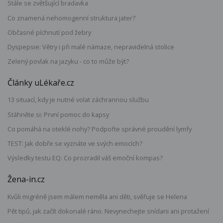
Stále se zvětšující bradavka
Co znamená nehomogenní struktura jater?
Občasné píchnutí pod žebry
Dyspepsie: Větry i při malé námaze, nepravidelná stolice
Zelený povlak na jazyku - co to může být?
Články uLékaře.cz
13 situací, kdy je nutné volat záchrannou službu
Stáhněte si: První pomoc do kapsy
Co pomáhá na oteklé nohy? Podpořte správné proudění lymfy
TEST: Jak dobře se vyznáte ve svých emocích?
Výsledky testu EQ: Co prozradil váš emoční kompas?
Žena-in.cz
Kvůli migréně jsem málem neměla ani děti, svěřuje se Helena
Pět tipů, jak začít dokonalé ráno. Nevynechejte snídani ani protažení