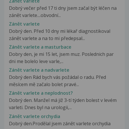
Zánět varlete
Dobrý večer před 17 ti dny jsem začal být léčen na
zánět varlete....obvodní...
Zánět varlete
Dobrý den. Před 10 dny mi lékař diagnostikoval
zánět varlete a na to mi předepsal...
Zánět varlete a masturbace
Dobry den, je mi 15 let, jsem muz. Poslednich par
dni me bolelo leve varle,...
Zánět varlete a nadvarlete
Dobrý den Rád bych vás požádal o radu. Před
měsícem mě začalo bolet pravé...
Zánět varlete a neplodnost?
Dobrý den. Manžel má již 3-tí týden bolest v levém
varleti. Dnes byl na urologii,...
Zánět varlete orchydia
Dobrý den.Prodělal jsem zánět varlete orchydia