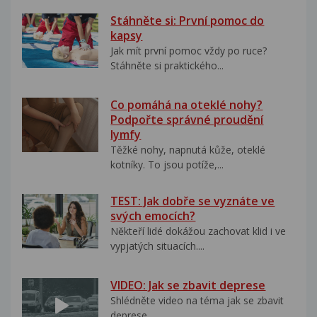
Stáhněte si: První pomoc do
kapsy
Jak mít první pomoc vždy po ruce?
Stáhněte si praktického...
Co pomáhá na oteklé nohy?
Podpořte správné proudění
lymfy
Těžké nohy, napnutá kůže, oteklé
kotníky. To jsou potíže,...
TEST: Jak dobře se vyznáte ve
svých emocích?
Někteří lidé dokážou zachovat klid i ve
vypjatých situacích....
VIDEO: Jak se zbavit deprese
Shlédněte video na téma jak se zbavit
deprese..