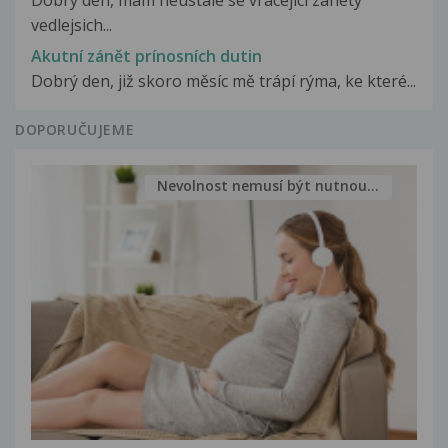
Dobry den, mam neustale se vracejici zanety
vedlejsich...
Akutní zánět prínosních dutin
Dobrý den, již skoro měsíc mě trápí rýma, ke které...
DOPORUČUJEME
Nevolnost nemusí být nutnou...