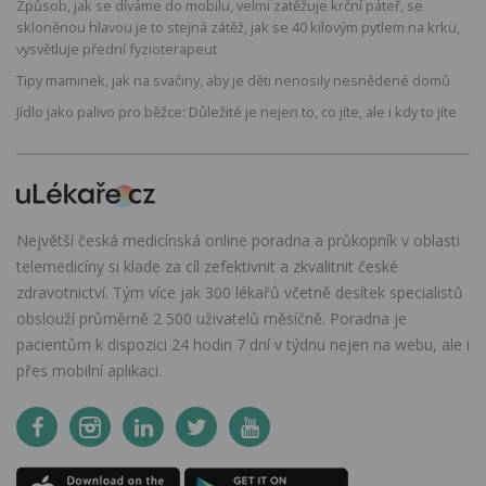
Způsob, jak se díváme do mobilu, velmi zatěžuje krční páteř, se
skloněnou hlavou je to stejná zátěž, jak se 40 kilovým pytlem na krku,
vysvětluje přední fyzioterapeut
Tipy maminek, jak na svačiny, aby je děti nenosily nesnědené domů
Jídlo jako palivo pro běžce: Důležité je nejen to, co jíte, ale i kdy to jíte
Největší česká medicínská online poradna a průkopník v oblasti
telemedicíny si klade za cíl zefektivnit a zkvalitnit české
zdravotnictví. Tým více jak 300 lékařů včetně desítek specialistů
obslouží průměrně 2 500 uživatelů měsíčně. Poradna je
pacientům k dispozici 24 hodin 7 dní v týdnu nejen na webu, ale i
přes mobilní aplikaci.