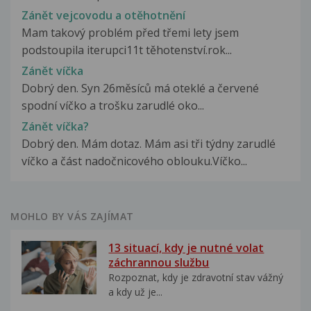
Zánět vejcovodu a otěhotnění
Mam takový problém před třemi lety jsem
podstoupila iterupci11t těhotenství.rok...
Zánět víčka
Dobrý den. Syn 26měsíců má oteklé a červené
spodní víčko a trošku zarudlé oko...
Zánět víčka?
Dobrý den. Mám dotaz. Mám asi tři týdny zarudlé
víčko a část nadočnicového oblouku.Víčko...
MOHLO BY VÁS ZAJÍMAT
13 situací, kdy je nutné volat
záchrannou službu
Rozpoznat, kdy je zdravotní stav vážný
a kdy už je...