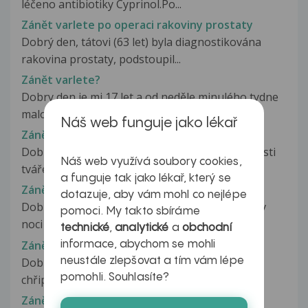
léčeno antibiotiky Cyprinol.Po...
Zánět varlete po operaci rakoviny prostaty
Dobrý den, tátovi (63 let) byla diagnostikována
rakovina prostaty, podstoupil...
Zánět varlete?
Dobry den,je mi 17 let a od neděle minulého tydne
malo stříkam spíš vytéká sperma...
Náš web funguje jako lékař
Zánět ve tváři
Dobrý den, už třetím dnem řeším problém bolesti
Náš web využívá soubory cookies,
tváře a oteklé tváře. Nakonec...
a funguje tak jako lékař, který se
Zánět vedlejších dutin nosních
dotazuje, aby vám mohl co nejlépe
Dobrý den, Asi více, než před měsícem jsem se v
pomoci. My takto sbíráme
noci probudil, několikrát musel...
technické
,
analytické
a
obchodní
Zánět vedlejších nosních dutin
informace, abychom se mohli
neustále zlepšovat a tím vám lépe
Dobrý den, již 14 dní jsem nemocná, začalo to
pomohli. Souhlasíte?
chřipkou, ke které se postupně...
Zánět vedlejších nosních dutin