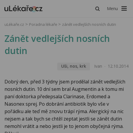
Menu
uLékaře.cz
Poradna lékaře
zánět vedlejších nosních dutin
Zánět vedlejších nosních
dutin
Uši, nos, krk
Ivan
12.10.2014
Dobrý den, před 3 týdny jsem prodělal zánět vedlejších
nosních dutin. 10 dní sem bral Augmentin a k tomu mi
paní doktorka předepsala Clarinase, Erdomed a
Nasonex sprej. Po dobrání antibiotik bylo vše v
pořádku ale teď mě znovu trápí rýma. Alergický na nic
nejsem a tak bych se chtěl zeptat jestli se zánět dutin
nemohl vrátit a nebo jestli je to jenom obyčejná rýma.