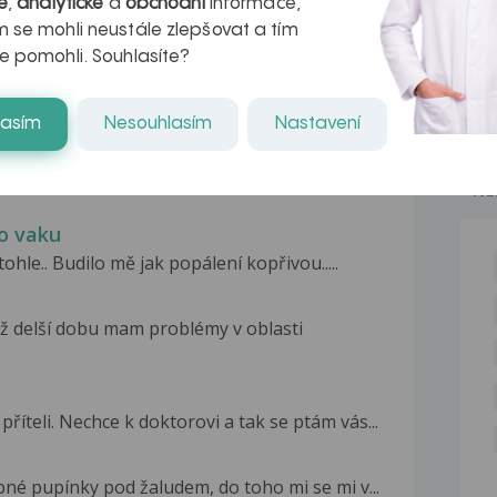
é
,
analytické
a
obchodní
informace,
kteří ji...
 se mohli neustále zlepšovat a tím
e pomohli. Souhlasíte?
lasím
Nesouhlasím
Nastavení
NE
o vaku
ohle.. Budilo mě jak popálení kopřivou.....
ž delší dobu mam problémy v oblasti
íteli. Nechce k doktorovi a tak se ptám vás...
né pupínky pod žaludem, do toho mi se mi v...