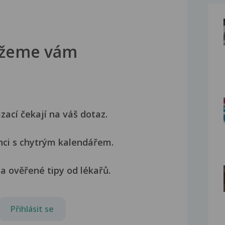
žeme vám
izací čekají na váš dotaz.
nci s chytrým kalendářem.
a ověřené tipy od lékařů.
Přihlásit se