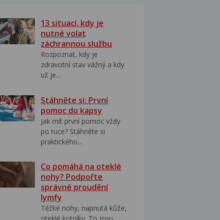
13 situací, kdy je
nutné volat
záchrannou službu
Rozpoznat, kdy je
zdravotní stav vážný a kdy
už je...
Stáhněte si: První
pomoc do kapsy
Jak mít první pomoc vždy
po ruce? Stáhněte si
praktického...
Co pomáhá na oteklé
nohy? Podpořte
správné proudění
lymfy
Těžké nohy, napnutá kůže,
oteklé kotníky. To jsou