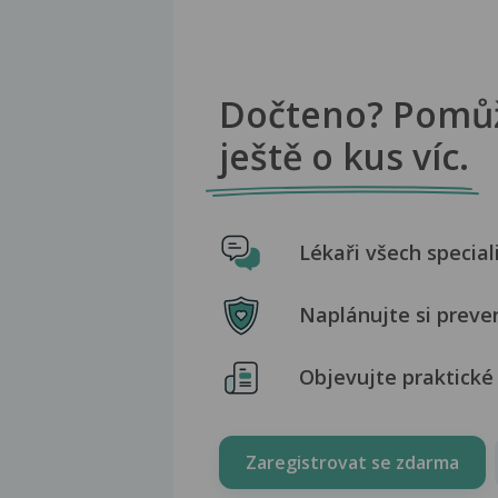
Dočteno? Pomů
ještě o kus víc.
Lékaři všech special
Naplánujte si preve
Objevujte praktické 
Zaregistrovat se zdarma