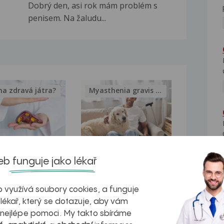
Dobrý den, asi rok mám problém s
penisem. Na žaludu...
na zdravá játra?
Myasthenia gravis – vše, co...
kovatění
Inovativní
b funguje jako lékař
r v datech a
léčba
 využívá soubory cookies, a funguje
azech
myastenie –
 lékař, který se dotazuje, aby vám
naděje pro ty,
 nejlépe pomoci. My takto sbíráme