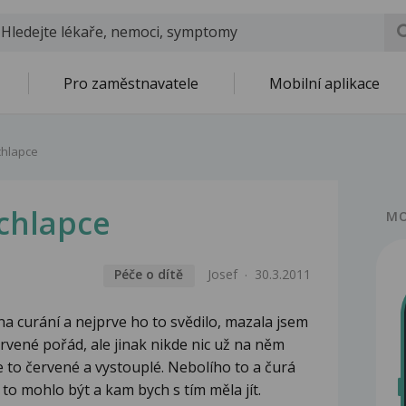
Pro zaměstnavatele
Mobilní aplikace
chlapce
chlapce
MO
Péče o dítě
Josef
30.3.2011
a curání a nejprve ho to svědilo, mazala jsem
ervené pořád, ale jinak nikde nic už na něm
je to červené a vystouplé. Nebolího to a čurá
to mohlo být a kam bych s tím měla jít.