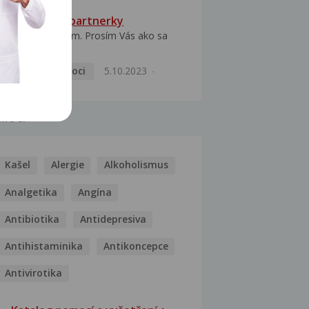
HPV typ 52 u partnerky
Dobrý deň prajem. Prosím Vás ako sa
dá vyliečiť vírus...
Pohlavní nemoci
5.10.2023
MOCI
Kašel
Alergie
Alkoholismus
Analgetika
Angína
Antibiotika
Antidepresiva
Antihistaminika
Antikoncepce
Antivirotika