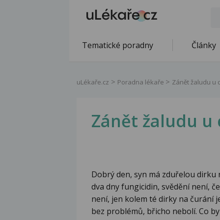
Tematické poradny
Články
uLékaře.cz
Poradna lékaře
Zánět žaludu u 
Zánět žaludu u 
Dobrý den, syn má zduřelou dirku n
dva dny fungicidin, svědění není, č
není, jen kolem té dirky na čurání 
bez problémů, břicho nebolí. Co by 