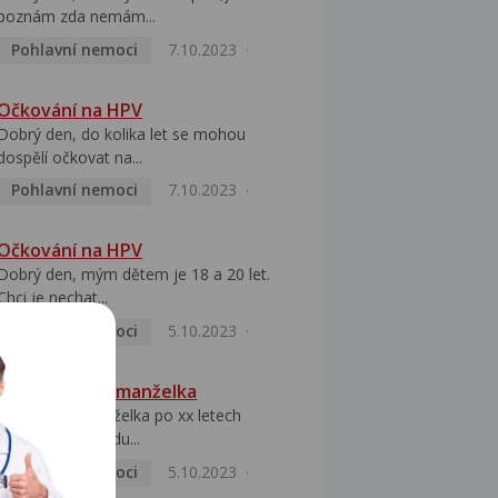
poznám zda nemám...
Pohlavní nemoci
7.10.2023
Očkování na HPV
Dobrý den, do kolika let se mohou
dospělí očkovat na...
Pohlavní nemoci
7.10.2023
Očkování na HPV
Dobrý den, mým dětem je 18 a 20 let.
Chci je nechat...
Pohlavní nemoci
5.10.2023
HPV pozitivní manželka
Dobrý den, manželka po xx letech
přivezla z Východu...
Pohlavní nemoci
5.10.2023