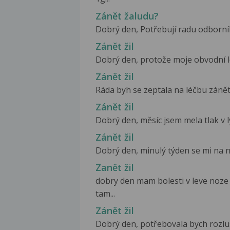
Zánět žaludu?
Dobrý den, Potřebují radu odborníka.
Zánět žil
Dobrý den, protože moje obvodní lé
Zánět žil
Ráda byh se zeptala na léčbu zánětu
Zánět žil
Dobrý den, měsíc jsem mela tlak v l
Zánět žil
Dobrý den, minulý týden se mi na noz
Zanět žil
dobry den mam bolesti v leve noze 
tam...
Zánět žil
Dobrý den, potřebovala bych rozluš