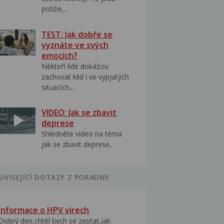
potíže,...
TEST: Jak dobře se
vyznáte ve svých
emocích?
Někteří lidé dokážou
zachovat klid i ve vypjatých
situacích....
VIDEO: Jak se zbavit
deprese
Shlédněte video na téma
jak se zbavit deprese..
UVISEJÍCÍ DOTAZY Z PORADNY
Informace o HPV virech
Dobrý den,chtěl bych se zeptat,jak