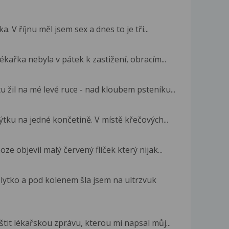
 V říjnu měl jsem sex a dnes to je tři...
kařka nebyla v pátek k zastižení, obracím...
 žil na mé levé ruce - nad kloubem psteníku...
ýtku na jedné končetině. V místě křečových...
e objevil malý červený flíček který nijak...
lytko a pod kolenem šla jsem na ultrzvuk
tit lékařskou zprávu, kterou mi napsal můj...