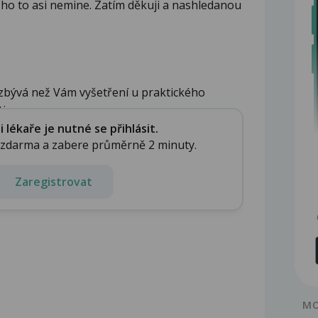
ě ho to asi nemine. Zatím děkuji a nashledanou
zbývá než Vám vyšetření u praktického
...
lékaře je nutné se přihlásit.
e zdarma a zabere průměrně 2 minuty.
Zaregistrovat
MO