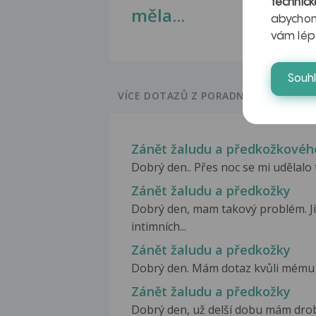
technick
měla...
abychom
vám lép
Souh
VÍCE DOTAZŮ Z PORADNY
Zánět žaludu a předkožkovéh
Dobrý den.. Přes noc se mi udělalo t
Zánět žaludu a předkožky
Dobrý den, mam takový problém. Ji
intimních...
Zánět žaludu a předkožky
Dobrý den. Mám dotaz kvůli mému př
Zánět žaludu a předkožky
Dobrý den, už delší dobu mám drob