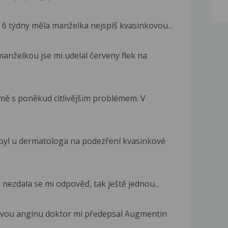
 6 týdny měla manželka nejspíš kvasinkovou...
manželkou jse mi udelal červeny flek na
mě s poněkud citlivějším problémem. V
byl u dermatologa na podezření kvasinkové
e nezdala se mi odpověď, tak ještě jednou...
savou angínu doktor mi předepsal Augmentin