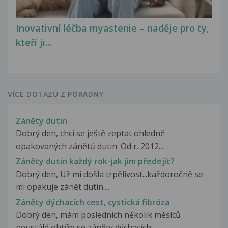
Inovativní léčba myastenie – naděje pro ty,
kteří ji...
VÍCE DOTAZŮ Z PORADNY
Záněty dutin
Dobrý den, chci se ještě zeptat ohledně
opakovaných zánětů dutin. Od r. 2012...
Záněty dutin každý rok-jak jim předejít?
Dobrý den, Už mi došla trpělivost...každoročně se
mi opakuje zánět dutin....
Záněty dýchacích cest, cystická fibróza
Dobrý den, mám posledních několik měsíců
neustálé obtíže se záněty dýchacích...