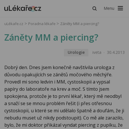
Menu
uLékaře.cz
Poradna lékaře
Záněty MM a piercing?
Záněty MM a piercing?
Urologie
iveta
30.4.2013
Dobrý den. Dnes jsem konečně navštívila urologa z
důvodu opakujících se zánětů močového měchýře.
Provedl mi sono ledvin i MM, cystoskopii a vypsal
papíry do laboratoře na krev a moč. S tímto jsem
spokojena, protože je to první lékař, který mě neodbyl
a snaží se se mnou problém řešit (i přes otřesnou
cystoskopii, u které se mi udělalo špatně a doufám, že ji
nebudu muset už nikdy podstoupit). Co mě ale zarazilo,
bylo, že mi doktor přikázal vyndat piercing z pupíku, že