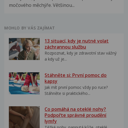
močového měchýře. Většinou...
MOHLO BY VÁS ZAJÍMAT
13 situací, kdy je nutné volat
záchrannou službu
Rozpoznat, kdy je zdravotní stav vážný
a kdy už je...
Stáhněte si: První pomoc do
kapsy
Jak mít první pomoc vždy po ruce?
Stáhněte si praktického...
Co pomáhá na oteklé nohy?
Podpořte správné proudění
lymfy
Těžké nohy, napnutá kůže, oteklé