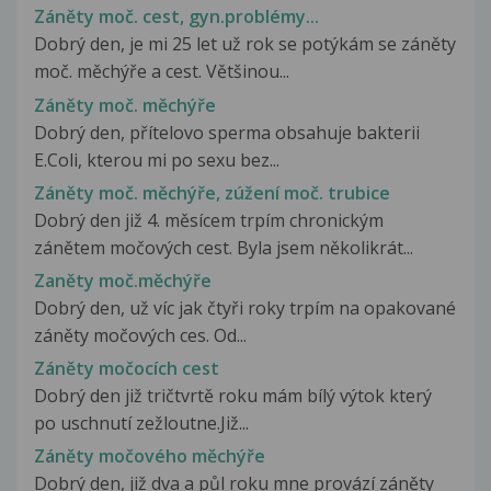
Záněty moč. cest, gyn.problémy...
Dobrý den, je mi 25 let už rok se potýkám se záněty
moč. měchýře a cest. Většinou...
Záněty moč. měchýře
Dobrý den, přítelovo sperma obsahuje bakterii
E.Coli, kterou mi po sexu bez...
Záněty moč. měchýře, zúžení moč. trubice
Dobrý den již 4. měsícem trpím chronickým
zánětem močových cest. Byla jsem několikrát...
Zaněty moč.měchýře
Dobrý den, už víc jak čtyři roky trpím na opakované
záněty močových ces. Od...
Záněty močocích cest
Dobrý den již tričtvrtě roku mám bílý výtok který
po uschnutí zežloutne.Již...
Záněty močového měchýře
Dobrý den, již dva a půl roku mne provází záněty