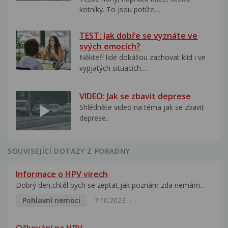
kotníky. To jsou potíže,...
TEST: Jak dobře se vyznáte ve
svých emocích?
Někteří lidé dokážou zachovat klid i ve
vypjatých situacích....
VIDEO: Jak se zbavit deprese
Shlédněte video na téma jak se zbavit
deprese..
SOUVISEJÍCÍ DOTAZY Z PORADNY
Informace o HPV virech
Dobrý den,chtěl bych se zeptat,jak poznám zda nemám...
Pohlavní nemoci
7.10.2023
Očkování na HPV