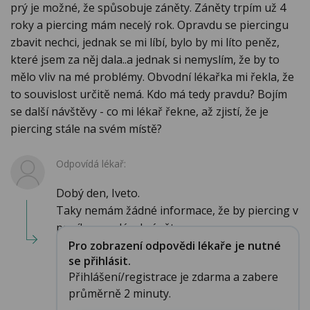
prý je možné, že spůsobuje záněty. Záněty trpím už 4
roky a piercing mám necelý rok. Opravdu se piercingu
zbavit nechci, jednak se mi líbí, bylo by mi líto peněz,
které jsem za něj dala..a jednak si nemyslím, že by to
mělo vliv na mé problémy. Obvodní lékařka mi řekla, že
to souvislost určitě nemá. Kdo má tedy pravdu? Bojím
se další návštěvy - co mi lékař řekne, až zjistí, že je
piercing stále na svém místě?
Odpovídá lékař:
Dobý den, Iveto.
Taky nemám žádné informace, že by piercing v
pupíku vyvolával záněty mo...
Pro zobrazení odpovědi lékaře je nutné
se přihlásit.
Přihlášení/registrace je zdarma a zabere
průměrně 2 minuty.