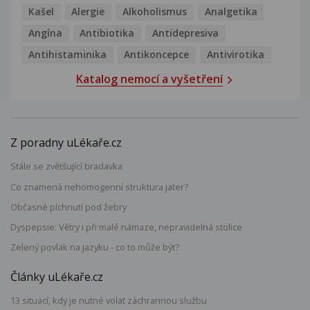
Kašel
Alergie
Alkoholismus
Analgetika
Angína
Antibiotika
Antidepresiva
Antihistaminika
Antikoncepce
Antivirotika
Katalog nemocí a vyšetření
Z poradny uLékaře.cz
Stále se zvětšující bradavka
Co znamená nehomogenní struktura jater?
Občasné píchnutí pod žebry
Dyspepsie: Větry i při malé námaze, nepravidelná stolice
Zelený povlak na jazyku - co to může být?
Články uLékaře.cz
13 situací, kdy je nutné volat záchrannou službu