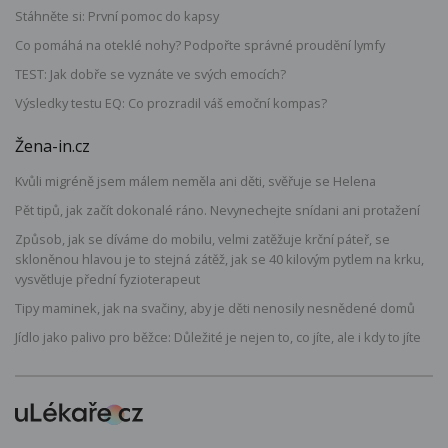
Stáhněte si: První pomoc do kapsy
Co pomáhá na oteklé nohy? Podpořte správné proudění lymfy
TEST: Jak dobře se vyznáte ve svých emocích?
Výsledky testu EQ: Co prozradil váš emoční kompas?
Žena-in.cz
Kvůli migréně jsem málem neměla ani děti, svěřuje se Helena
Pět tipů, jak začít dokonalé ráno. Nevynechejte snídani ani protažení
Způsob, jak se díváme do mobilu, velmi zatěžuje krční páteř, se
skloněnou hlavou je to stejná zátěž, jak se 40 kilovým pytlem na krku,
vysvětluje přední fyzioterapeut
Tipy maminek, jak na svačiny, aby je děti nenosily nesnědené domů
Jídlo jako palivo pro běžce: Důležité je nejen to, co jíte, ale i kdy to jíte