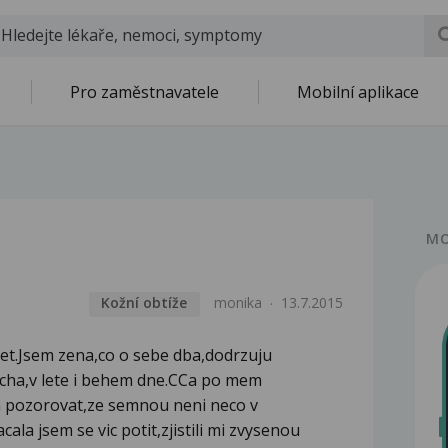
Pro zaměstnavatele
Mobilní aplikace
MO
Kožní obtíže
monika
13.7.2015
let.Jsem zena,co o sebe dba,dodrzuju
rcha,v lete i behem dne.CCa po mem
la pozorovat,ze semnou neni neco v
la jsem se vic potit,zjistili mi zvysenou