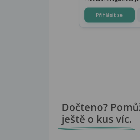
Přihlásit se
Dočteno? Pomů
ještě o kus víc.