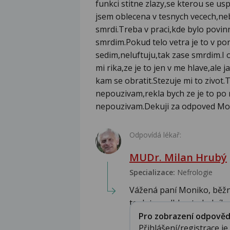
funkci stitne zlazy,se kterou se u
jsem oblecena v tesnych vecech,neb
smrdi.Treba v praci,kde bylo povin
smrdim.Pokud telo vetra je to v p
sedim,neluftuju,tak zase smrdim.I 
mi rika,ze je to jen v me hlave,ale 
kam se obratit.Stezuje mi to zivot
nepouzivam,rekla bych ze je to po 
nepouzivam.Dekuji za odpoved Mo
Odpovídá lékař:
MUDr. Milan Hrubý
Specializace:
Nefrologie
Vážená paní Moniko, běžné
teplotu a vlhkost okolníh..
Pro zobrazení odpovědi 
Přihlášení/registrace j