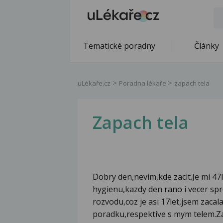
Tematické poradny
Články
uLékaře.cz
Poradna lékaře
zapach tela
Zapach tela
Dobry den,nevim,kde zacit.Je mi 47
hygienu,kazdy den rano i vecer sp
rozvodu,coz je asi 17let,jsem zaca
poradku,respektive s mym telem.Zaca