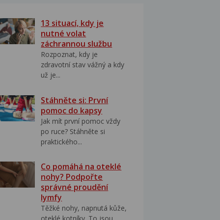
13 situací, kdy je
nutné volat
záchrannou službu
Rozpoznat, kdy je
zdravotní stav vážný a kdy
už je...
Stáhněte si: První
pomoc do kapsy
Jak mít první pomoc vždy
po ruce? Stáhněte si
praktického...
Co pomáhá na oteklé
nohy? Podpořte
správné proudění
lymfy
Těžké nohy, napnutá kůže,
oteklé kotníky. To jsou