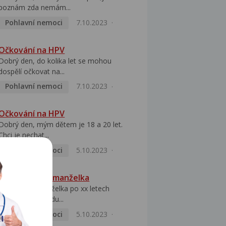
poznám zda nemám...
Pohlavní nemoci
7.10.2023
Očkování na HPV
Dobrý den, do kolika let se mohou
dospělí očkovat na...
Pohlavní nemoci
7.10.2023
Očkování na HPV
Dobrý den, mým dětem je 18 a 20 let.
Chci je nechat...
Pohlavní nemoci
5.10.2023
HPV pozitivní manželka
Dobrý den, manželka po xx letech
přivezla z Východu...
Pohlavní nemoci
5.10.2023