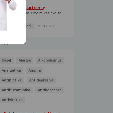
HPV typ 52 u partnerky
Dobrý deň prajem. Prosím Vás ako sa
dá vyliečiť vírus...
Pohlavní nemoci
5.10.2023
MOCI
Kašel
Alergie
Alkoholismus
Analgetika
Angína
Antibiotika
Antidepresiva
Antihistaminika
Antikoncepce
Antivirotika