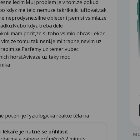
spesne lecim.Muj problem je v tom,ze pokud
o kdyz me telo nemuze takrikajic luftovat,tak
ne neprodysne,silne obleceni jsem si vsimla,ze
oradku.Nebo kdyz treba dele
okoli mam pocit,ze si toho vsimlo obcas.Lekar
ja vim,ze tomu tak neni.Je mi trapne,nevim uz
.Trapim se.Parfemy uz temer vubec
nich horsi.Avivaze uz taky moc
nika
 pocení je fyziologická reakce těla na
.
lékaře je nutné se přihlásit.
MO
e zdarma a zabere průměrně 2 minuty.