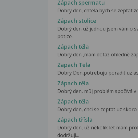
Zápach spermatu
Dobry den, chtela bych se zeptat zd
Zápach stolice
Dobrý den už jednou jsem vám o s
potize...
Zápach těla
Dobrý den ,mám dotaz ohledně zápach
Zapach Tela
Dobry Den,potrebuju poradit uz asi
Zápach těla
Dobrý den, můj problém spočívá v zá
Zápach těla
Dobry den, chci se zeptat uz skoro 2
Zápach třísla
Dobrý den, už několik let mám pro
dodržuji...