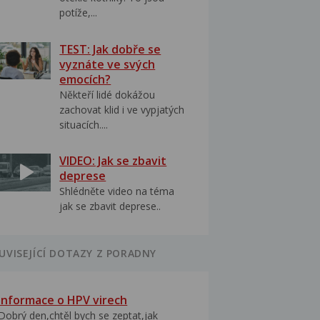
potíže,...
TEST: Jak dobře se
vyznáte ve svých
emocích?
Někteří lidé dokážou
zachovat klid i ve vypjatých
situacích....
VIDEO: Jak se zbavit
deprese
Shlédněte video na téma
jak se zbavit deprese..
UVISEJÍCÍ DOTAZY Z PORADNY
Informace o HPV virech
Dobrý den,chtěl bych se zeptat,jak