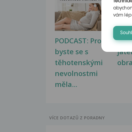
technick
abychom
vám lép
Souh
PODCAST: Proč
Ztu
byste se s
jate
těhotenskými
obr
nevolnostmi
měla...
VÍCE DOTAZŮ Z PORADNY