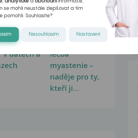
é
,
analytické
a
obchodní
informace,
 se mohli neustále zlepšovat a tím
e pomohli. Souhlasíte?
lasím
Nesouhlasím
Nastavení
kovatění
Inovativní
r v datech a
léčba
NE
azech
myastenie –
naděje pro ty,
kteří ji...