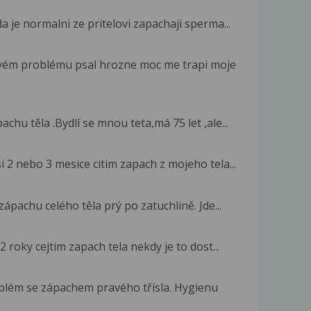
a je normalni ze pritelovi zapachaji sperma...
vém problému psal hrozne moc me trapi moje
u těla .Bydlí se mnou teta,má 75 let ,ale...
 2 nebo 3 mesice citim zapach z mojeho tela...
pachu celého těla prý po zatuchlině. Jde...
 roky cejtim zapach tela nekdy je to dost...
blém se zápachem pravého třísla. Hygienu