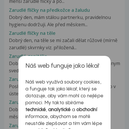
menší zarudlé flíčky a po...
Zarudlé flíčky na předkožce a žaludu
Dobrý den, mám stálou partnerku, pravidelnou
hygienu dodržuji. Ale před měsícem...
Zarudlé flíčky na těle
Dobrý den, na těle se mi začali dělat růžové (mírně
zarudlé) skvrnky viz. přiložená...
Zarudlé genitálie
Dobry den, pred cca tremi tydny to zacalo nevinnym
Náš web funguje jako lékař
svedenim sourku, pak se vyrazka...
Zarudlé horní patro v ústech
Náš web využívá soubory cookies,
Posledních několik dní mám zarudlé horní patro v
a funguje tak jako lékař, který se
ústech, nemám žádnou vyrážku...
dotazuje, aby vám mohl co nejlépe
Zarudlé hrdlo
pomoci. My takto sbíráme
Dobrý den den, chci se zeptat trápí mě už dva
technické
,
analytické
a
obchodní
měsíce zarudlé hrdlo a krvavé...
informace, abychom se mohli
neustále zlepšovat a tím vám lépe
Zarudlé hrdlo po zánětu