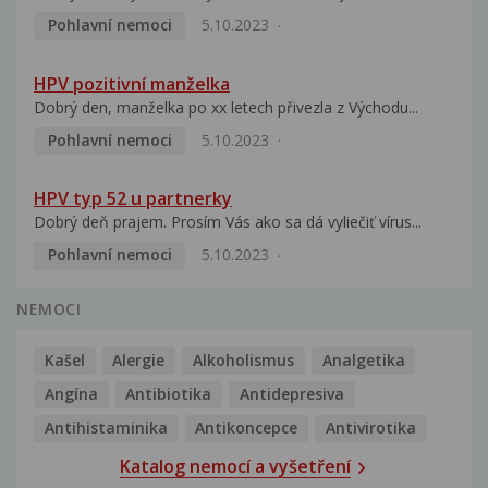
Pohlavní nemoci
5.10.2023
HPV pozitivní manželka
Dobrý den, manželka po xx letech přivezla z Východu...
Pohlavní nemoci
5.10.2023
HPV typ 52 u partnerky
Dobrý deň prajem. Prosím Vás ako sa dá vyliečiť vírus...
Pohlavní nemoci
5.10.2023
NEMOCI
Kašel
Alergie
Alkoholismus
Analgetika
Angína
Antibiotika
Antidepresiva
Antihistaminika
Antikoncepce
Antivirotika
Katalog nemocí a vyšetření