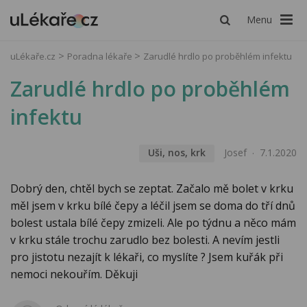
Menu
uLékaře.cz
Poradna lékaře
Zarudlé hrdlo po proběhlém infektu
Zarudlé hrdlo po proběhlém
infektu
Uši, nos, krk
Josef
7.1.2020
Dobrý den, chtěl bych se zeptat. Začalo mě bolet v krku
měl jsem v krku bílé čepy a léčil jsem se doma do tří dnů
bolest ustala bílé čepy zmizeli. Ale po týdnu a něco mám
v krku stále trochu zarudlo bez bolesti. A nevím jestli
pro jistotu nezajít k lékaři, co myslíte ? Jsem kuřák při
nemoci nekouřím. Děkuji