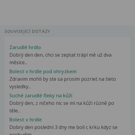
SOUVISEJÍCÍ DOTAZY
Zarudlé hrdlo
Dobrý den den, chci se zeptat trápí mě už dva
měsíce...
Bolest v hrdle pod ohryzkem
Zdravim mohli by ste sa prosim pozriet na tieto
vysledky...
Suché zarudlé fleky na kůži
Dobrý den, z ničeho nic se mi na kůži různě po
těle...
Bolest v hrdle
Dobry den posledni 3 dny me boli c krku kdyz se
probudim,...