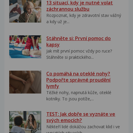
13 situací, kdy je nutné volat
záchrannou službu
Rozpoznat, kdy je zdravotní stav vážný
a kdy už je...
Stáhněte si: První pomoc do
kapsy
Jak mít první pomoc vždy po ruce?
Stáhněte si praktického...
Co pomáhá na oteklé nohy?
Podpořte správné proudění
lymfy
Těžké nohy, napnutá kůže, oteklé
kotníky. To jsou potíže,...
TEST: Jak dobře se vyznáte ve
svých emocích?
Někteří lidé dokážou zachovat klid i ve
vypjatých situacích....