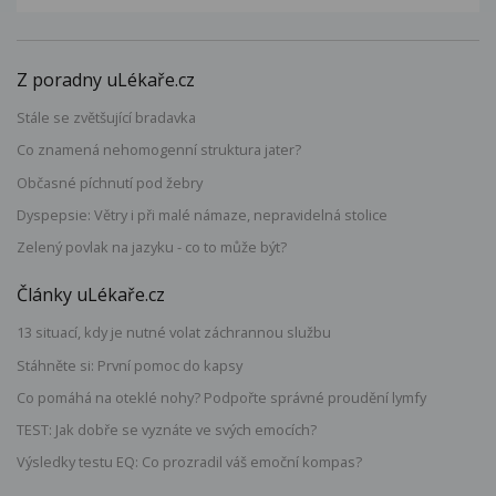
Z poradny uLékaře.cz
Stále se zvětšující bradavka
Co znamená nehomogenní struktura jater?
Občasné píchnutí pod žebry
Dyspepsie: Větry i při malé námaze, nepravidelná stolice
Zelený povlak na jazyku - co to může být?
Články uLékaře.cz
13 situací, kdy je nutné volat záchrannou službu
Stáhněte si: První pomoc do kapsy
Co pomáhá na oteklé nohy? Podpořte správné proudění lymfy
TEST: Jak dobře se vyznáte ve svých emocích?
Výsledky testu EQ: Co prozradil váš emoční kompas?