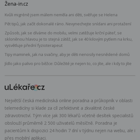
Žena-in.cz
Kvůli migréně jsem málem neměla ani děti, svěřuje se Helena
Pět tipů, jak začít dokonalé ráno. Nevynechejte snídani ani protažení
Způsob, jak se díváme do mobilu, velmi zatěžuje krční páteř, se
skloněnou hlavou je to stejná zátěž, jak se 40 kilovým pytlem na krku,
vysvětluje přední fyzioterapeut
Tipy maminek, jak na svačiny, aby je děti nenosily nesnědené domů
Jídlo jako palivo pro běžce: Důležité je nejen to, co jíte, ale i kdy to jíte
Největší česká medicínská online poradna a průkopník v oblasti
telemedicíny si klade za cíl zefektivnit a zkvalitnit české
zdravotnictví. Tým více jak 300 lékařů včetně desítek specialistů
obslouží průměrně 2 500 uživatelů měsíčně. Poradna je
pacientům k dispozici 24 hodin 7 dní v týdnu nejen na webu, ale i
přes mobilní aplikaci.