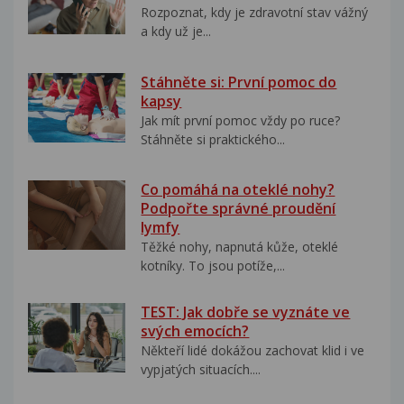
Rozpoznat, kdy je zdravotní stav vážný
a kdy už je...
Stáhněte si: První pomoc do
kapsy
Jak mít první pomoc vždy po ruce?
Stáhněte si praktického...
Co pomáhá na oteklé nohy?
Podpořte správné proudění
lymfy
Těžké nohy, napnutá kůže, oteklé
kotníky. To jsou potíže,...
TEST: Jak dobře se vyznáte ve
svých emocích?
Někteří lidé dokážou zachovat klid i ve
vypjatých situacích....