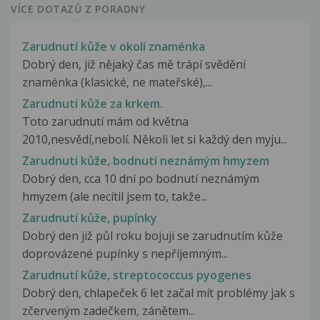
VÍCE DOTAZŮ Z PORADNY
Zarudnutí kůže v okolí znaménka
Dobrý den, již nějaký čas mě trápí svědění
znaménka (klasické, ne mateřské),...
Zarudnutí kůže za krkem.
Toto zarudnutí mám od května
2010,nesvědí,nebolí. Několi let si každý den myju...
Zarudnutí kůže, bodnutí neznámým hmyzem
Dobrý den, cca 10 dní po bodnutí neznámým
hmyzem (ale necítil jsem to, takže...
Zarudnutí kůže, pupínky
Dobrý den již půl roku bojuji se zarudnutím kůže
doprovázené pupínky s nepříjemným...
Zarudnutí kůže, streptococcus pyogenes
Dobrý den, chlapeček 6 let začal mít problémy jak s
zčerveným zadečkem, zánětem...