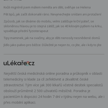
Kvůli migréně jsem málem neměla ani děti, svěřuje se Helena
Pět tipů, jak začít dokonalé ráno. Nevynechejte snídani ani protažení
Způsob, jak se díváme do mobilu, velmi zatěžuje krční páteř, se
skloněnou hlavou je to stejná zátěž, jak se 40 kilovým pytlem na krku,
vysvětluje přední fyzioterapeut
Tipy maminek, jak na svačiny, aby je děti nenosily nesnědené domů
Jídlo jako palivo pro běžce: Důležité je nejen to, co jíte, ale i kdy to jíte
Největší česká medicínská online poradna a průkopník v oblasti
telemedicíny si klade za cíl zefektivnit a zkvalitnit české
zdravotnictví. Tým více jak 300 lékařů včetně desítek specialistů
obslouží průměrně 2 500 uživatelů měsíčně. Poradna je
pacientům k dispozici 24 hodin 7 dní v týdnu nejen na webu, ale i
přes mobilní aplikaci.