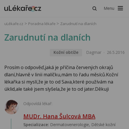
Menu
uLékaře.cz
Poradna lékaře
Zarudnutí na dlaních
Zarudnutí na dlaních
Kožní obtíže
Dagmar
26.5.2016
Prosím o odpověď,jaká je příčina červených okrajů
dlaní,hlavně v linii malíčku,mám to řadu měsíců.Kožní
lékařka si myslí,že je to od Sava,které používám na
úklid,ale také jsem slyšela,že je to od jater.Děkuji
Odpovídá lékař:
MUDr. Hana Šulcová MBA
Specializace:
Dermatovenerologie, Dětské kožní