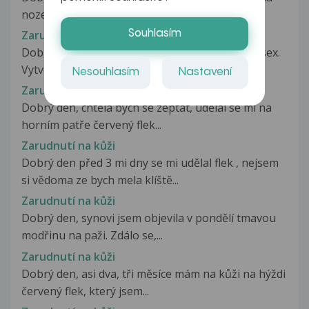
noze prosím o radu co je...
Zarudnuti na genitalu
Souhlasím
Dobrý den, před 2 týdny jsem měl nechraneny sex.
Vytvořil se mi strup na sourku...
Nesouhlasím
Nastavení
Zarudnutí na horním patře
Dobrý den, chtěla bych se zeptat, udělal se mi na
horním patře červený flek...
Zarudnutí na kůži
Dobrý den před 3 mi dny se mi udělal flek , nejsem
si vědoma ze bych mela klíště...
Zarudnutí na kůži
Dobrý den, synovi jsem objevila v pondělí tmavou
modřinu na paži. Zdálo se,...
Zarudnutí na kůži
Dobrý den, asi dva, tři měsíce mám na kůži na hýždi
červený flek, který jsem...