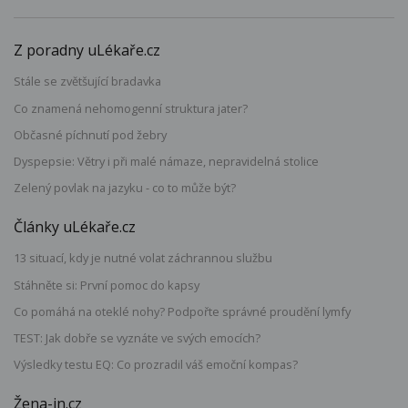
Z poradny uLékaře.cz
Stále se zvětšující bradavka
Co znamená nehomogenní struktura jater?
Občasné píchnutí pod žebry
Dyspepsie: Větry i při malé námaze, nepravidelná stolice
Zelený povlak na jazyku - co to může být?
Články uLékaře.cz
13 situací, kdy je nutné volat záchrannou službu
Stáhněte si: První pomoc do kapsy
Co pomáhá na oteklé nohy? Podpořte správné proudění lymfy
TEST: Jak dobře se vyznáte ve svých emocích?
Výsledky testu EQ: Co prozradil váš emoční kompas?
Žena-in.cz