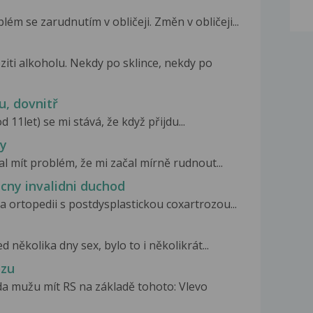
m se zarudnutím v obličeji. Změn v obličeji...
iti alkoholu. Nekdy po sklince, nekdy po
u, dovnitř
 11let) se mi stává, že když přijdu...
ky
l mít problém, že mi začal mírně rudnout...
cny invalidni duchod
 ortopedii s postdysplastickou coxartrozou...
 několika dny sex, bylo to i několikrát...
ózu
da mužu mít RS na základě tohoto: Vlevo