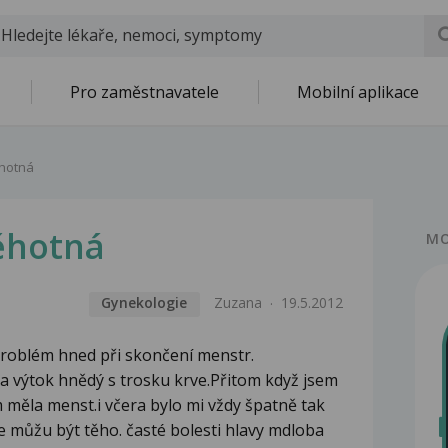
Pro zaměstnavatele
Mobilní aplikace
ěhotná
ěhotná
MO
Gynekologie
Zuzana
19.5.2012
roblém hned při skončení menstr.
a výtok hnědý s trosku krve.Přitom když jsem
 měla menst.i včera bylo mi vždy špatně tak
e můžu být těho. časté bolesti hlavy mdloba