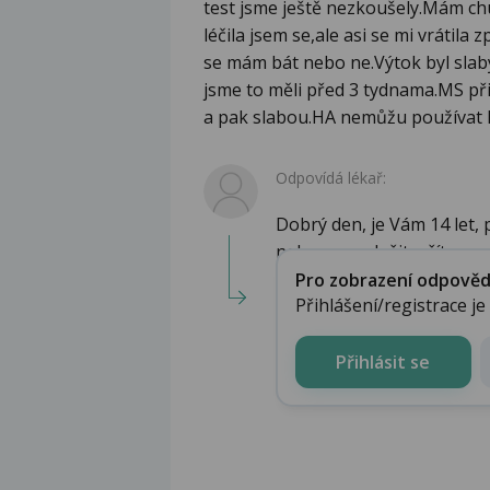
test jsme ještě nezkoušely.Mám c
léčila jsem se,ale asi se mi vrátila
se mám bát nebo ne.Výtok byl slab
jsme to měli před 3 tydnama.MS přiš
a pak slabou.HA nemůžu používat kv
Odpovídá lékař:
Dobrý den, je Vám 14 let,
nebo nesouložit. přít...
Pro zobrazení odpovědi 
Přihlášení/registrace j
Přihlásit se