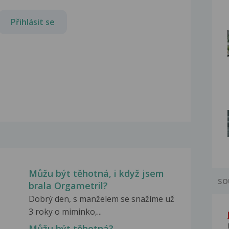
Přihlásit se
Můžu být těhotná, i když jsem
SO
brala Orgametril?
Dobrý den, s manželem se snažíme už
3 roky o miminko,...
Můžu být těhotná?