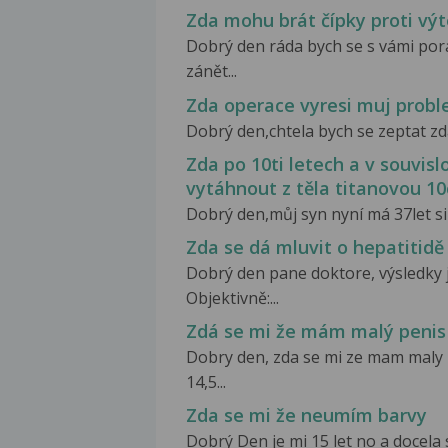
Zda mohu brát čípky proti výt
Dobrý den ráda bych se s vámi porad
zánět...
Zda operace vyresi muj prob
Dobrý den,chtela bych se zeptat zda
Zda po 10ti letech a v souvis
vytáhnout z těla titanovou 10
Dobrý den,můj syn nyní má 37let si 
Zda se dá mluvit o hepatitidě
Dobrý den pane doktore, výsledky j
Objektivně:...
Zdá se mi že mám malý penis
Dobry den, zda se mi ze mam maly 
14,5...
Zda se mi že neumím barvy
Dobrý Den je mi 15 let no a docela s