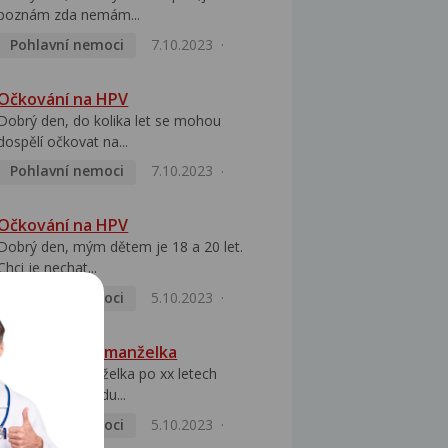
poznám zda nemám...
Pohlavní nemoci
7.10.2023
Očkování na HPV
Dobrý den, do kolika let se mohou
dospělí očkovat na...
Pohlavní nemoci
7.10.2023
Očkování na HPV
Dobrý den, mým dětem je 18 a 20 let.
Chci je nechat...
Pohlavní nemoci
5.10.2023
HPV pozitivní manželka
Dobrý den, manželka po xx letech
přivezla z Východu...
Pohlavní nemoci
5.10.2023