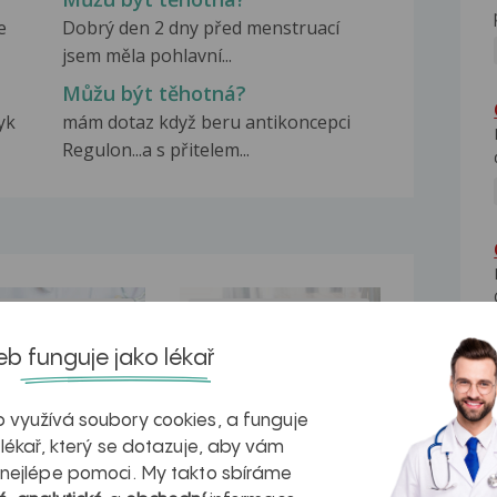
e
Dobrý den 2 dny před menstruací
jsem měla pohlavní...
Můžu být těhotná?
yk
mám dotaz když beru antikoncepci
Regulon...a s přitelem...
na zdravá játra?
Myasthenia gravis – vše, co...
b funguje jako lékař
 využívá soubory cookies, a funguje
 lékař, který se dotazuje, aby vám
kovatění
Inovativní
 nejlépe pomoci. My takto sbíráme