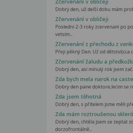
Zčervenání v obličeji
Dobrý den, už delší dobu mám problé
Zčervenání v obličeji
Posledni 2-3 roky zcervenam po poz
vetsim...
Zčervenání z přechodu z venk
Přeji pěkný Den. Už od dětství(cca od
Zčervenání žaludu a předkož
Dobrý den, asi minulý rok jsem zača
Zda bych mela narok na caste
Dobry den pane doktore,lecim se na
Zda jsem těhotná
Dobrý den, s přítelem jsme měli před
Zda mám roztroušenou skler
Dobrý den, chtěla jsem se zeptat z
dorzofrontálně...