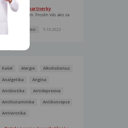
HPV typ 52 u partnerky
Dobrý deň prajem. Prosím Vás ako sa
dá vyliečiť vírus...
Pohlavní nemoci
5.10.2023
MOCI
Kašel
Alergie
Alkoholismus
Analgetika
Angína
Antibiotika
Antidepresiva
Antihistaminika
Antikoncepce
Antivirotika