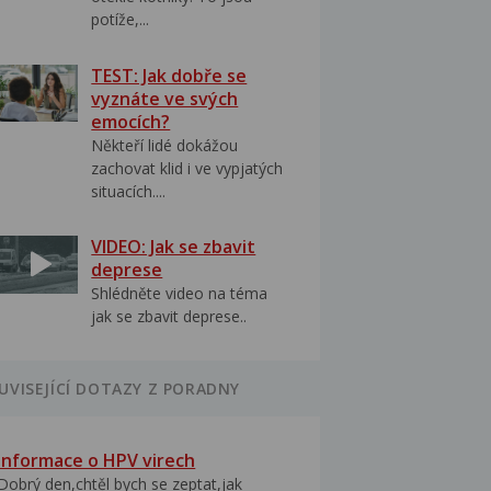
potíže,...
TEST: Jak dobře se
vyznáte ve svých
emocích?
Někteří lidé dokážou
zachovat klid i ve vypjatých
situacích....
VIDEO: Jak se zbavit
deprese
Shlédněte video na téma
jak se zbavit deprese..
UVISEJÍCÍ DOTAZY Z PORADNY
Informace o HPV virech
Dobrý den,chtěl bych se zeptat,jak