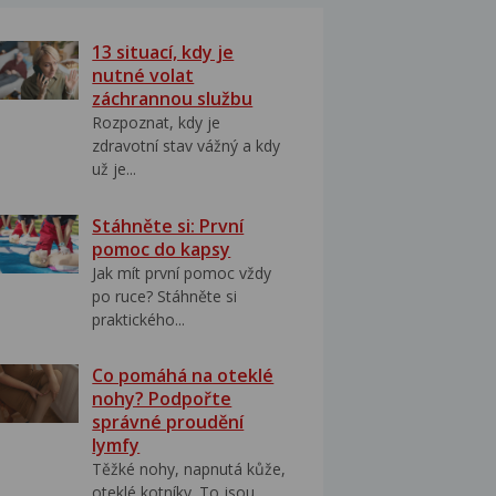
13 situací, kdy je
nutné volat
záchrannou službu
Rozpoznat, kdy je
zdravotní stav vážný a kdy
už je...
Stáhněte si: První
pomoc do kapsy
Jak mít první pomoc vždy
po ruce? Stáhněte si
praktického...
Co pomáhá na oteklé
nohy? Podpořte
správné proudění
lymfy
Těžké nohy, napnutá kůže,
oteklé kotníky. To jsou