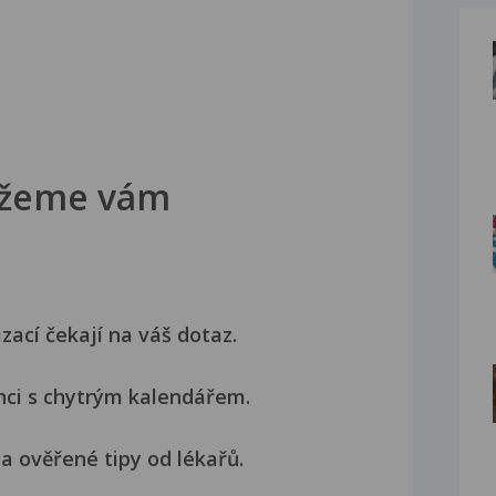
žeme vám
izací čekají na váš dotaz.
nci s chytrým kalendářem.
a ověřené tipy od lékařů.