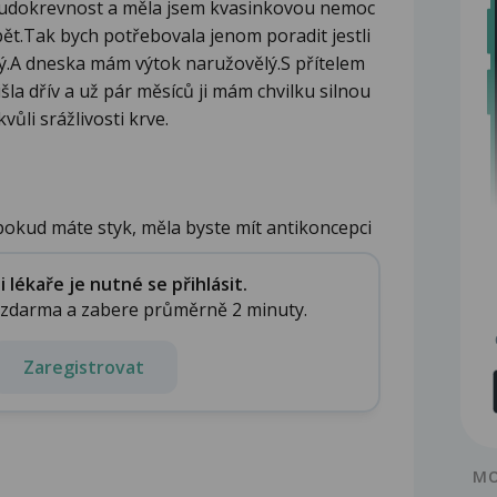
hudokrevnost a měla jsem kvasinkovou nemoc
 zpět.Tak bych potřebovala jenom poradit jestli
ý.A dneska mám výtok naružovělý.S přítelem
la dřív a už pár měsíců ji mám chvilku silnou
ůli srážlivosti krve.
 pokud máte styk, měla byste mít antikoncepci
lékaře je nutné se přihlásit.
e zdarma a zabere průměrně 2 minuty.
Zaregistrovat
MO