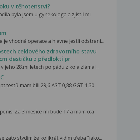
oku v těhotenství?
ila byla jsem u gynekologa a zjistil mi
lem
 je vhodná operace a hlavne jestli odstraní...
lostech ceklového zdravotního stavu
cm destičku z předloktí pr
v jeho 28.mi letech po pádu z kola zlámal...
 C
at.testů mám bili 29,6 AST 0,88 GGT 1,30
penis. Za 3 mesice mi bude 17 a mam cca
e zato stydím že kolikrát vidím třeba "jako...