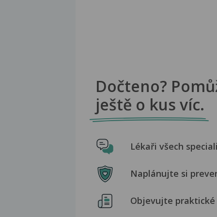
Dočteno? Pomů
ještě o kus víc.
Lékaři všech special
Naplánujte si preve
Objevujte praktické 