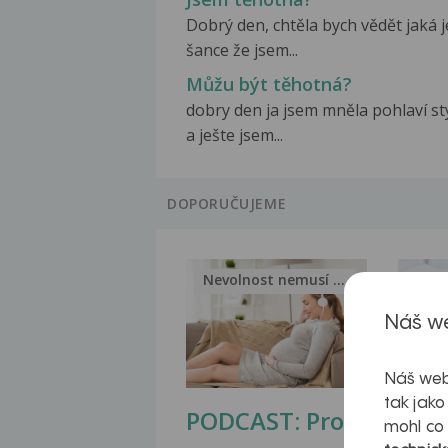
Dobrý den, chtěla bych vědět jaká j
šance že jsem...
Můžu být těhotná?
dobry den ja jsem mněla pohlaví st
a ješte jsem...
DOPORUČUJEME
Nevolnost nemusí být nutnou...
Jak 
Náš we
Náš web
tak jako
PODCAST: Proč
Ztu
mohl co