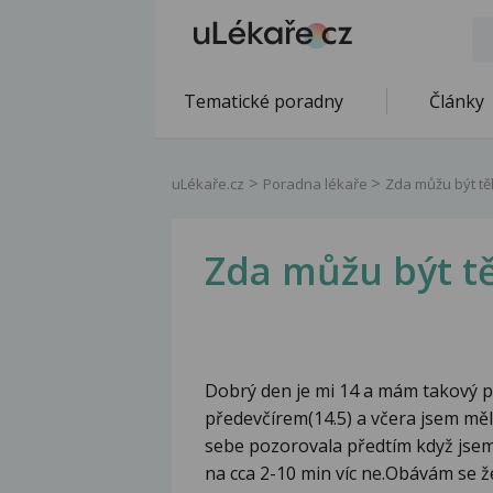
Tematické poradny
Články
uLékaře.cz
Poradna lékaře
Zda můžu být t
Zda můžu být t
Dobrý den je mi 14 a mám takový p
předevčírem(14.5) a včera jsem měl
sebe pozorovala předtím když jsem
na cca 2-10 min víc ne.Obávám se ž