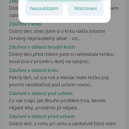
Zduření v dutině ústní
Dobrý den, zhruba před půl rokem jsem si jazykem
Nesouhlasím
Nastavení
nahmatala jakousi bouličku...
Zduření v krku
Dobrý den, dnes jsem si v krku našla zvlastni
červený nepravidelný útvar - viz...
Zduření v oblasti hrudní kosti
Dobrý den,před rokem jsem si nahmatala tvrdou
bouli (cca v průměru 4cm) na spojnici...
Zduření v oblasti krku
Pekný deň, už cca rok a mesiac mám hrčku (na
povrch neviditeľnú) pod uchom rovno...
Zduření v oblasti pod uchem
Co vás trápí, jak dlouho problém trvá, berete
nějaké léky, proběhlo již nějaké...
Zduření v oblasti před uchem
Dobrý deň, v rohu pri uchu a sanke(vid foto) mám