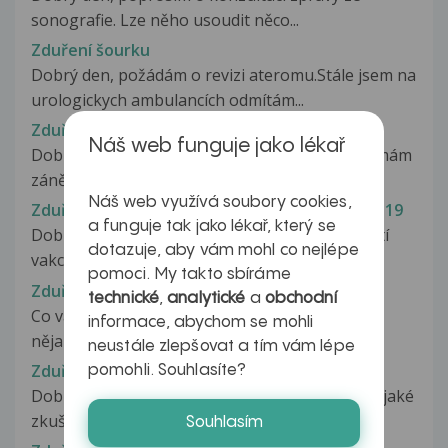
sonografie. Lze něho usoudit něco...
Zduření šourku
Dobrý den, požádám o revizi ateromu.Stále jsem na
urologickych ambulancích odmítám...
Zduření tváře a zánět zubů
Náš web funguje jako lékař
Dobrý den, měla by jsem dotaz, už víc než rok mám
zánět v levé horní 7 a...
Náš web využívá soubory cookies,
Zduření uzlin po očkování proti infekce covid-19
a funguje tak jako lékař, který se
Dobrý den, byla jsem v sobotu na očkování třetí
dotazuje, aby vám mohl co nejlépe
vakcínou Modernou. Druhý den...
pomoci. My takto sbíráme
Zduření uzliny na krku
technické
,
analytické
a
obchodní
Co vás trápí, jak dlouho problém trvá, berete
informace, abychom se mohli
nějaké léky, proběhlo již nějaké...
neustále zlepšovat a tím vám lépe
Zduření uzliny pod čelistí, nateklá dáseň
pomohli. Souhlasíte?
Dobrý den, Chtěl bych se zeptat zda nemáte nějaké
zkušenosti s těmito příznaky....
Souhlasím