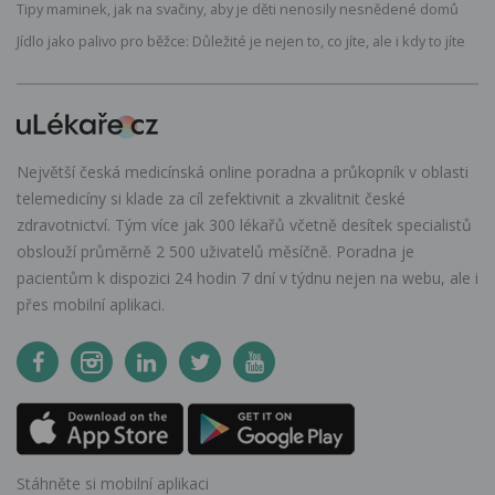
Tipy maminek, jak na svačiny, aby je děti nenosily nesnědené domů
Jídlo jako palivo pro běžce: Důležité je nejen to, co jíte, ale i kdy to jíte
Největší česká medicínská online poradna a průkopník v oblasti
telemedicíny si klade za cíl zefektivnit a zkvalitnit české
zdravotnictví. Tým více jak 300 lékařů včetně desítek specialistů
obslouží průměrně 2 500 uživatelů měsíčně. Poradna je
pacientům k dispozici 24 hodin 7 dní v týdnu nejen na webu, ale i
přes mobilní aplikaci.
Stáhněte si mobilní aplikaci