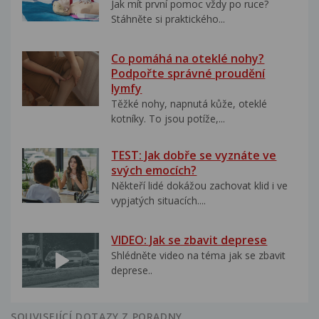
Jak mít první pomoc vždy po ruce?
Stáhněte si praktického...
Co pomáhá na oteklé nohy?
Podpořte správné proudění
lymfy
Těžké nohy, napnutá kůže, oteklé
kotníky. To jsou potíže,...
TEST: Jak dobře se vyznáte ve
svých emocích?
Někteří lidé dokážou zachovat klid i ve
vypjatých situacích....
VIDEO: Jak se zbavit deprese
Shlédněte video na téma jak se zbavit
deprese..
SOUVISEJÍCÍ DOTAZY Z PORADNY