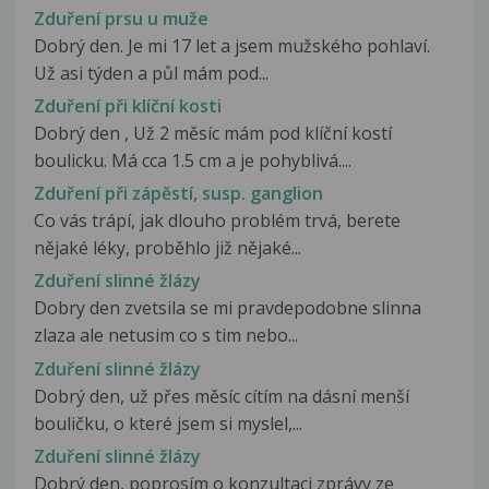
Zduření prsu u muže
Dobrý den. Je mi 17 let a jsem mužského pohlaví.
Už asi týden a půl mám pod...
Zduření při klíční kosti
Dobrý den , Už 2 měsíc mám pod klíční kostí
boulicku. Má cca 1.5 cm a je pohyblivá....
Zduření při zápěstí, susp. ganglion
Co vás trápí, jak dlouho problém trvá, berete
nějaké léky, proběhlo již nějaké...
Zduření slinné žlázy
Dobry den zvetsila se mi pravdepodobne slinna
zlaza ale netusim co s tim nebo...
Zduření slinné žlázy
Dobrý den, už přes měsíc cítím na dásní menší
bouličku, o které jsem si myslel,...
Zduření slinné žlázy
Dobrý den, poprosím o konzultaci zprávy ze