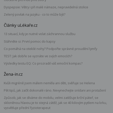
Dyspepsie: Větry i při malé námaze, nepravidelná stolice
Zelený povlak na jazyku - co to může být?
Články uLékaře.cz
13 situací, kdy je nutné volat záchrannou službu
Stáhněte si: První pomoc do kapsy
Co pomáhá na oteklé nohy? Podpořte správné proudění lymfy
TEST: Jak dobře se vyznáte ve svých emocích?
Výsledky testu EQ: Co prozradil váš emoční kompas?
Žena-in.cz
Kvůli migréně jsem málem neměla ani děti, svěřuje se Helena
Pět tipů, jak začít dokonalé ráno. Nevynechejte snídani ani protažení
Způsob, jak se díváme do mobilu, velmi zatěžuje krční páteř, se
skloněnou hlavou je to stejná zátěž, jak se 40 kilovým pytlem na krku,
vysvětluje přední fyzioterapeut