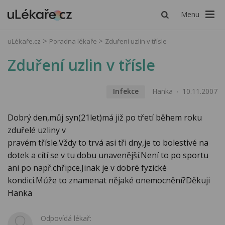
Menu
uLékaře.cz
Poradna lékaře
Zduření uzlin v třísle
Zduření uzlin v třísle
Infekce
Hanka
10.11.2007
Dobrý den,můj syn(21let)má již po třetí během roku
zduřelé uzliny v
pravém třísle.Vždy to trvá asi tři dny,je to bolestivé na
dotek a cítí se v tu dobu unavenější.Není to po sportu
ani po např.chřipce.Jinak je v dobré fyzické
kondici.Může to znamenat nějaké onemocnění?Děkuji
Hanka
Odpovídá lékař: