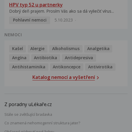
HPV typ 52 u partnerky
Dobrý deň prajem. Prosím Vás ako sa dá vyliečiť vírus...
Pohlavní nemoci
5.10.2023
NEMOCI
Kašel
Alergie
Alkoholismus
Analgetika
Angína
Antibiotika
Antidepresiva
Antihistaminika
Antikoncepce
Antivirotika
Katalog nemocí a vyšetření
Z poradny uLékaře.cz
Stále se zvětšující bradavka
Co znamená nehomogenní struktura jater?
Občasné píchnutí pod žebry