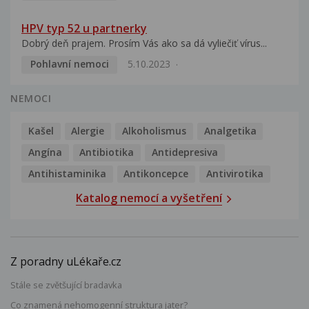
HPV typ 52 u partnerky
Dobrý deň prajem. Prosím Vás ako sa dá vyliečiť vírus...
Pohlavní nemoci
5.10.2023
NEMOCI
Kašel
Alergie
Alkoholismus
Analgetika
Angína
Antibiotika
Antidepresiva
Antihistaminika
Antikoncepce
Antivirotika
Katalog nemocí a vyšetření
Z poradny uLékaře.cz
Stále se zvětšující bradavka
Co znamená nehomogenní struktura jater?