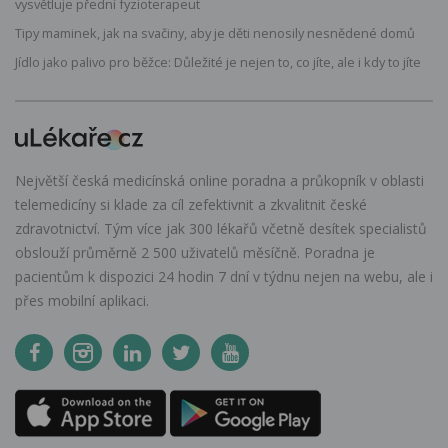
vysvětluje přední fyzioterapeut
Tipy maminek, jak na svačiny, aby je děti nenosily nesnědené domů
Jídlo jako palivo pro běžce: Důležité je nejen to, co jíte, ale i kdy to jíte
Největší česká medicínská online poradna a průkopník v oblasti
telemedicíny si klade za cíl zefektivnit a zkvalitnit české
zdravotnictví. Tým více jak 300 lékařů včetně desítek specialistů
obslouží průměrně 2 500 uživatelů měsíčně. Poradna je
pacientům k dispozici 24 hodin 7 dní v týdnu nejen na webu, ale i
přes mobilní aplikaci.