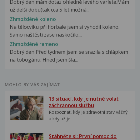
Dobrý den,mám dotaz ohledně levého varlete.Mám
už delší dobu(tak cca 5 let možná...
Zhmožděné koleno
Na tělocviku při florbale jsem si vyhodil koleno.
Samo naštěstí zase naskočilo....
Zhmožděné rameno
Dobrý den Před týdnem jsem se srazila s chlápkem
na tobogánu. Hned jsem šla...
MOHLO BY VÁS ZAJÍMAT
13 situací, kdy je nutné volat
záchrannou službu
Rozpoznat, kdy je zdravotní stav vážný
a kdy už je...
Stáhněte si: První pomoc do