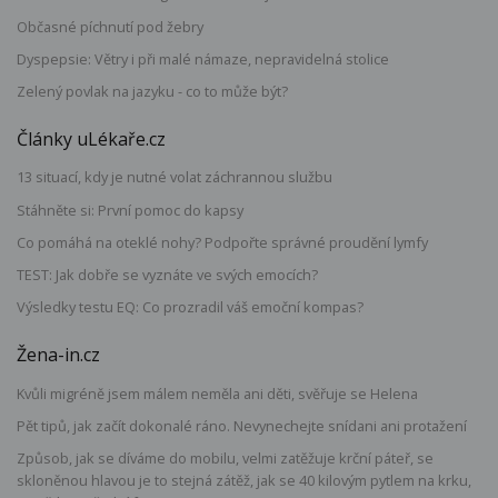
Občasné píchnutí pod žebry
Dyspepsie: Větry i při malé námaze, nepravidelná stolice
Zelený povlak na jazyku - co to může být?
Články uLékaře.cz
13 situací, kdy je nutné volat záchrannou službu
Stáhněte si: První pomoc do kapsy
Co pomáhá na oteklé nohy? Podpořte správné proudění lymfy
TEST: Jak dobře se vyznáte ve svých emocích?
Výsledky testu EQ: Co prozradil váš emoční kompas?
Žena-in.cz
Kvůli migréně jsem málem neměla ani děti, svěřuje se Helena
Pět tipů, jak začít dokonalé ráno. Nevynechejte snídani ani protažení
Způsob, jak se díváme do mobilu, velmi zatěžuje krční páteř, se
skloněnou hlavou je to stejná zátěž, jak se 40 kilovým pytlem na krku,