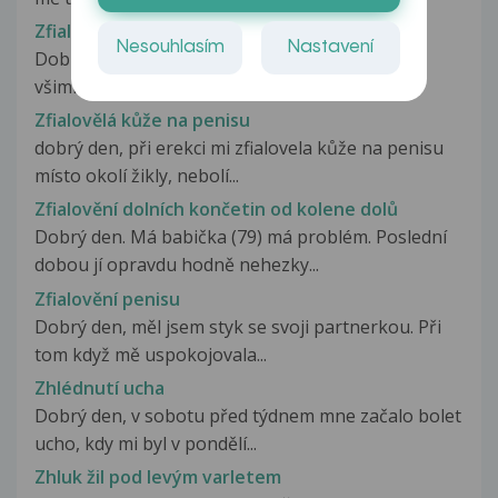
Zfialověl ukazováček na pravé noze
Nesouhlasím
Nastavení
Dobrý den. Zhruba před dvěma měsíci jsem si
všimla, že mi &quot;zfialověl&quot;...
Zfialovělá kůže na penisu
dobrý den, při erekci mi zfialovela kůže na penisu
místo okolí žikly, nebolí...
Zfialovění dolních končetin od kolene dolů
Dobrý den. Má babička (79) má problém. Poslední
dobou jí opravdu hodně nehezky...
Zfialovění penisu
Dobrý den, měl jsem styk se svoji partnerkou. Při
tom když mě uspokojovala...
Zhlédnutí ucha
Dobrý den, v sobotu před týdnem mne začalo bolet
ucho, kdy mi byl v pondělí...
Zhluk žil pod levým varletem