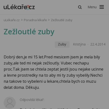
Menu
uLékaře.cz
Poradna lékaře
Zežloutlé zuby
Zežloutlé zuby
Zuby
Kristýna
22.4.2014
Dobrý den,je mi 15 let.Pred mesicem jsem je mela bily
zuby,ale ted mi nejak zežloutly. Vubec nechapu
proc.Tak jsem se chtela zeptat jestli jsou nejake ucinne
a levne prostredky na to aby mi ty zuby vybelily.Nechci
na takove to vybeleni u lekare,chtela bych co muzu
delat doma. Děkuju.
Odpovídá lékař: