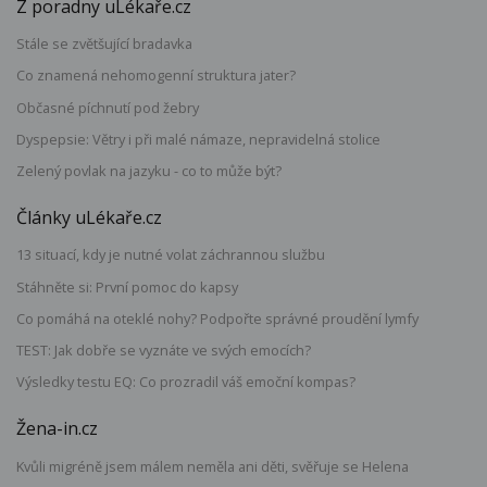
Z poradny uLékaře.cz
Stále se zvětšující bradavka
Co znamená nehomogenní struktura jater?
Občasné píchnutí pod žebry
Dyspepsie: Větry i při malé námaze, nepravidelná stolice
Zelený povlak na jazyku - co to může být?
Články uLékaře.cz
13 situací, kdy je nutné volat záchrannou službu
Stáhněte si: První pomoc do kapsy
Co pomáhá na oteklé nohy? Podpořte správné proudění lymfy
TEST: Jak dobře se vyznáte ve svých emocích?
Výsledky testu EQ: Co prozradil váš emoční kompas?
Žena-in.cz
Kvůli migréně jsem málem neměla ani děti, svěřuje se Helena