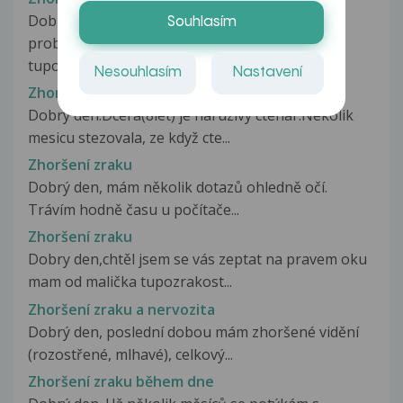
Dobrý den,pane doktore,chci se zeptat na
Souhlasím
problém,který mám.Od narození mám
tupozrakost...
Nesouhlasím
Nastavení
Zhoršení zraku
Dobry den.Dcera(8let) je naruzivy ctenar.Nekolik
mesicu stezovala, ze když cte...
Zhoršení zraku
Dobrý den, mám několik dotazů ohledně očí.
Trávím hodně času u počítače...
Zhoršení zraku
Dobry den,chtěl jsem se vás zeptat na pravem oku
mam od malička tupozrakost...
Zhoršení zraku a nervozita
Dobrý den, poslední dobou mám zhoršené vidění
(rozostřené, mlhavé), celkový...
Zhoršení zraku během dne