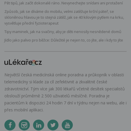
Pět tipů, jak začít dokonalé ráno. Nevynechejte snídani ani protažení
Způsob, jak se díváme do mobilu, velmi zatěžuje krční páteř, se
skloněnou hlavou je to stejná zátěž, jak se 40 kilovým pytlem na krku,
vysvětluje přední fyzioterapeut
Tipy maminek, jak na svačiny, aby je děti nenosily nesnědené domů
Jídlo jako palivo pro běžce: Důležité je nejen to, co jíte, ale i kdy to jíte
Největší česká medicínská online poradna a průkopník v oblasti
telemedicíny si klade za cíl zefektivnit a zkvalitnit české
zdravotnictví. Tým více jak 300 lékařů včetně desítek specialistů
obslouží průměrně 2 500 uživatelů měsíčně. Poradna je
pacientům k dispozici 24 hodin 7 dní v týdnu nejen na webu, ale i
přes mobilní aplikaci.