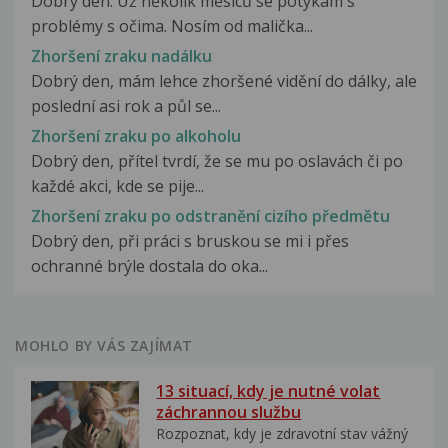
Dobrý den. Už několik měsíců se potýkám s
problémy s očima. Nosím od malička...
Zhoršení zraku nadálku
Dobrý den, mám lehce zhoršené vidění do dálky, ale
poslední asi rok a půl se...
Zhoršení zraku po alkoholu
Dobrý den, přítel tvrdí, že se mu po oslavách či po
každé akci, kde se pije...
Zhoršení zraku po odstranění cizího předmětu
Dobrý den, při práci s bruskou se mi i přes
ochranné brýle dostala do oka...
MOHLO BY VÁS ZAJÍMAT
13 situací, kdy je nutné volat
záchrannou službu
Rozpoznat, kdy je zdravotní stav vážný