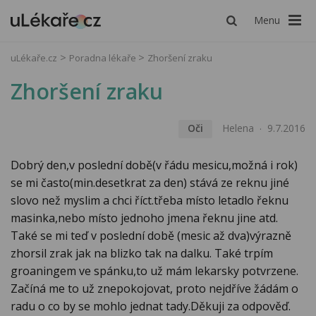
Menu
uLékaře.cz
Poradna lékaře
Zhoršení zraku
Zhoršení zraku
Oči
Helena
9.7.2016
Dobrý den,v poslední době(v řádu mesicu,možná i rok)
se mi často(min.desetkrat za den) stává ze reknu jiné
slovo než myslim a chci říct.třeba místo letadlo řeknu
masinka,nebo místo jednoho jmena řeknu jine atd.
Také se mi teď v poslední době (mesic až dva)výrazně
zhorsil zrak jak na blizko tak na dalku. Také trpím
groaningem ve spánku,to už mám lekarsky potvrzene.
Začíná me to už znepokojovat, proto nejdříve žádám o
radu o co by se mohlo jednat tady.Děkuji za odpověď.