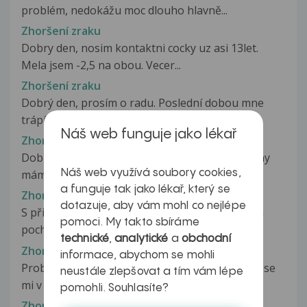
problém, nedokážu moc dlouho hlavně...
Zhoršení zraku
Dobry den, nosim kontaktni cocky uz asi 13let.
Mela jsem -2,5 na obou. Vecer...
Zhoršení zraku
Dobrý den, prosím o radu. Poslední dobou mne
trápí zhoršený zrak jak na dálku,...
Náš web funguje jako lékař
Zhoršení zraku
Dobrý den, mám dotaz je mi 42 let, už asi 3 týdny
Náš web využívá soubory cookies,
mám pocit zhoršení vidění...
a funguje tak jako lékař, který se
Zhoršení zraku
dotazuje, aby vám mohl co nejlépe
S přibývajícím věkem se mi zmenšuje levé oko a
pomoci. My takto sbíráme
pochopitelně na něj hůř vidím..je...
technické
,
analytické
a
obchodní
Zhoršení zraku
informace, abychom se mohli
Problémy se zrakem. Dobrý den, mám pocit, že se
neustále zlepšovat a tím vám lépe
mi v poslední době zhoršil...
pomohli. Souhlasíte?
Zhoršení zraku