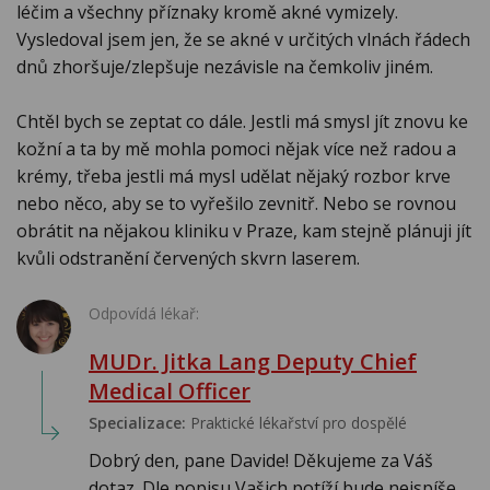
léčim a všechny příznaky kromě akné vymizely.
Vysledoval jsem jen, že se akné v určitých vlnách řádech
dnů zhoršuje/zlepšuje nezávisle na čemkoliv jiném.
Chtěl bych se zeptat co dále. Jestli má smysl jít znovu ke
kožní a ta by mě mohla pomoci nějak více než radou a
krémy, třeba jestli má mysl udělat nějaký rozbor krve
nebo něco, aby se to vyřešilo zevnitř. Nebo se rovnou
obrátit na nějakou kliniku v Praze, kam stejně plánuji jít
kvůli odstranění červených skvrn laserem.
Odpovídá lékař:
MUDr. Jitka Lang Deputy Chief
Medical Officer
Specializace:
Praktické lékařství pro dospělé
Dobrý den, pane Davide! Děkujeme za Váš
dotaz. Dle popisu Vašich potíží bude nejspíše