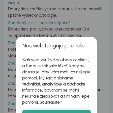
virem
Dobrý den, chtěla bych se zeptat, v červnu mi vyšli
špatné výsledky cytologie...
Zhoršený zrak - borelioza/páteř
Dobrý den, pro vysokou krátkozrakost (9 a
7dioptrií) jsem v květnu 2013 prodělala...
Zhoršený zrak a sluch
Náš web funguje jako lékař
Poslední dobou mi přijde že mě bolí hlava, hůř
slyším přijde mi ze mam zalehnuto...
Náš web využívá soubory cookies,
Zhoršený zrak po migréně
a funguje tak jako lékař, který se
Dobrý den, před 10 dny jsem prodělala oční
dotazuje, aby vám mohl co nejlépe
migrénu s klasickými symptomy - 30...
pomoci. My takto sbíráme
Zhoršený zrak při sportu ve špatném počasí
technické
,
analytické
a
obchodní
Dobrý den, když hraju fotbal tak se mi občas stane,
informace, abychom se mohli
že se mi zhorší zrak, vůbec...
neustále zlepšovat a tím vám lépe
pomohli. Souhlasíte?
Zhoršování stavu a skryté příčiny ??
Dobrý den, je mi 44 let, před 4 roky jsem byl