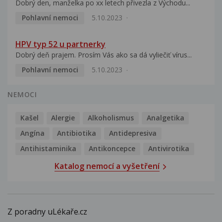
Dobrý den, manželka po xx letech přivezla z Východu...
Pohlavní nemoci
5.10.2023
HPV typ 52 u partnerky
Dobrý deň prajem. Prosím Vás ako sa dá vyliečiť vírus...
Pohlavní nemoci
5.10.2023
NEMOCI
Kašel
Alergie
Alkoholismus
Analgetika
Angína
Antibiotika
Antidepresiva
Antihistaminika
Antikoncepce
Antivirotika
Katalog nemocí a vyšetření
Z poradny uLékaře.cz