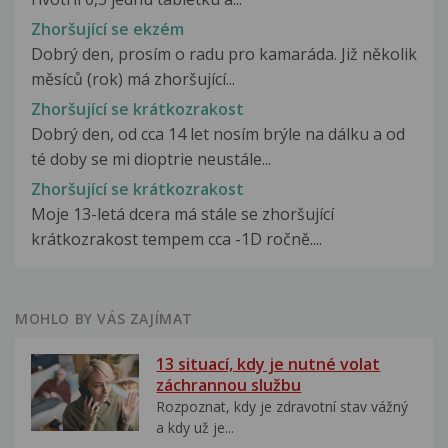
Zhoršující se ekzém
Dobrý den, prosím o radu pro kamaráda. Již několik
měsíců (rok) má zhoršující...
Zhoršující se krátkozrakost
Dobrý den, od cca 14 let nosím brýle na dálku a od
té doby se mi dioptrie neustále...
Zhoršující se krátkozrakost
Moje 13-letá dcera má stále se zhoršující
krátkozrakost tempem cca -1D ročně....
MOHLO BY VÁS ZAJÍMAT
13 situací, kdy je nutné volat
záchrannou službu
Rozpoznat, kdy je zdravotní stav vážný
a kdy už je...