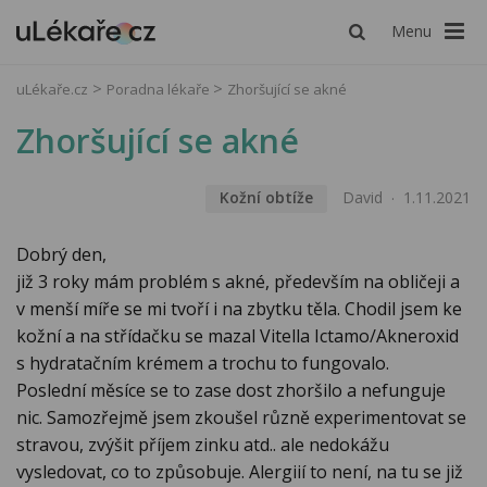
Menu
uLékaře.cz
Poradna lékaře
Zhoršující se akné
Zhoršující se akné
Kožní obtíže
David
1.11.2021
Dobrý den,
již 3 roky mám problém s akné, především na obličeji a
v menší míře se mi tvoří i na zbytku těla. Chodil jsem ke
kožní a na střídačku se mazal Vitella Ictamo/Akneroxid
s hydratačním krémem a trochu to fungovalo.
Poslední měsíce se to zase dost zhoršilo a nefunguje
nic. Samozřejmě jsem zkoušel různě experimentovat se
stravou, zvýšit příjem zinku atd.. ale nedokážu
vysledovat, co to způsobuje. Alergiií to není, na tu se již