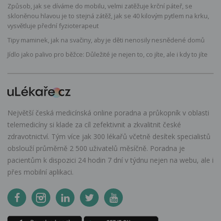
Způsob, jak se díváme do mobilu, velmi zatěžuje krční páteř, se
skloněnou hlavou je to stejná zátěž, jak se 40 kilovým pytlem na krku,
vysvětluje přední fyzioterapeut
Tipy maminek, jak na svačiny, aby je děti nenosily nesnědené domů
Jídlo jako palivo pro běžce: Důležité je nejen to, co jíte, ale i kdy to jíte
Největší česká medicínská online poradna a průkopník v oblasti
telemedicíny si klade za cíl zefektivnit a zkvalitnit české
zdravotnictví. Tým více jak 300 lékařů včetně desítek specialistů
obslouží průměrně 2 500 uživatelů měsíčně. Poradna je
pacientům k dispozici 24 hodin 7 dní v týdnu nejen na webu, ale i
přes mobilní aplikaci.