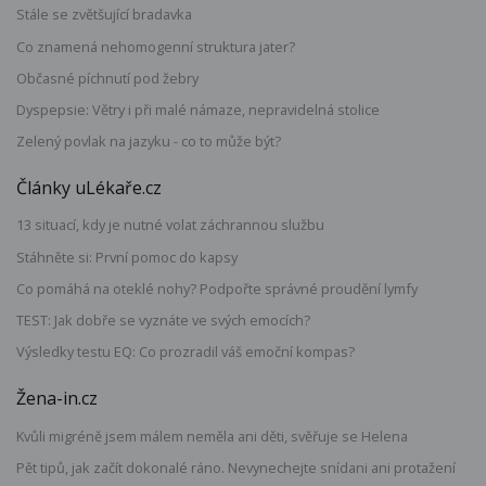
Stále se zvětšující bradavka
Co znamená nehomogenní struktura jater?
Občasné píchnutí pod žebry
Dyspepsie: Větry i při malé námaze, nepravidelná stolice
Zelený povlak na jazyku - co to může být?
Články uLékaře.cz
13 situací, kdy je nutné volat záchrannou službu
Stáhněte si: První pomoc do kapsy
Co pomáhá na oteklé nohy? Podpořte správné proudění lymfy
TEST: Jak dobře se vyznáte ve svých emocích?
Výsledky testu EQ: Co prozradil váš emoční kompas?
Žena-in.cz
Kvůli migréně jsem málem neměla ani děti, svěřuje se Helena
Pět tipů, jak začít dokonalé ráno. Nevynechejte snídani ani protažení