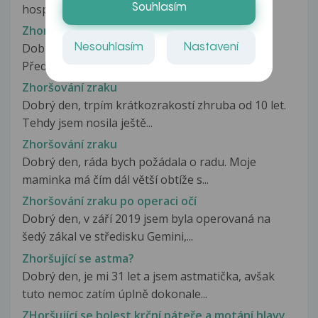
hospitalizován se srdečním selháním,...
Souhlasím
Zhoršování úzkostí u maminky
Dobrý den, mam dotaz ohledně svojí maminky.
Nesouhlasím
Nastavení
Před pár lety se začala léčit s...
Zhoršování zraku
Dobrý den, trpím krátkozrakostí zhruba od 10 let.
Tehdy jsem nosila ještě...
Zhoršování zraku
Dobrý den, ráda bych požádala o radu. Moje
maminka má čím dál větší obtíže s...
Zhoršování zraku po operaci očí
Dobrý den, v září 2019 jsem byla operovaná na
šedý zákal ve středisku Gemini,...
Zhoršující se astma?
Dobrý den, je mi 31 let a jsem astmatička, avšak
tuto nemoc zatím úplně dokonale...
ZHoršující se bolest krční páteře a motání hlavy