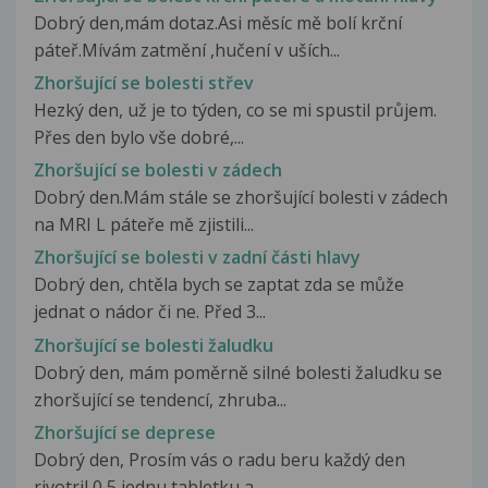
Dobrý den,mám dotaz.Asi měsíc mě bolí krční
páteř.Mívám zatmění ,hučení v uších...
Zhoršující se bolesti střev
Hezký den, už je to týden, co se mi spustil průjem.
Přes den bylo vše dobré,...
Zhoršující se bolesti v zádech
Dobrý den.Mám stále se zhoršující bolesti v zádech
na MRI L páteře mě zjistili...
Zhoršující se bolesti v zadní části hlavy
Dobrý den, chtěla bych se zaptat zda se může
jednat o nádor či ne. Před 3...
Zhoršující se bolesti žaludku
Dobrý den, mám poměrně silné bolesti žaludku se
zhoršující se tendencí, zhruba...
Zhoršující se deprese
Dobrý den, Prosím vás o radu beru každý den
rivotril 0,5 jednu tabletku a...