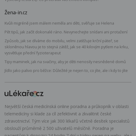
Žena-in.cz
Kvůli migréně jsem málem neměla ani děti, svěřuje se Helena
Pět tipů, jak začít dokonalé ráno. Nevynechejte snídani ani protažení
Způsob, jak se díváme do mobilu, velmi zatěžuje krční páteř, se
skloněnou hlavou je to stejná zátěž, jak se 40 kilovým pytlem na krku,
vysvětluje přední fyzioterapeut
Tipy maminek, jak na svačiny, aby je děti nenosily nesnědené domů
Jídlo jako palivo pro běžce: Důležité je nejen to, co jíte, ale i kdy to jíte
Největší česká medicínská online poradna a průkopník v oblasti
telemedicíny si klade za cíl zefektivnit a zkvalitnit české
zdravotnictví. Tým více jak 300 lékařů včetně desítek specialistů
obslouží průměrně 2 500 uživatelů měsíčně. Poradna je
pacientům k dispozici 24 hodin 7 dní v týdnu nejen na webu, ale i