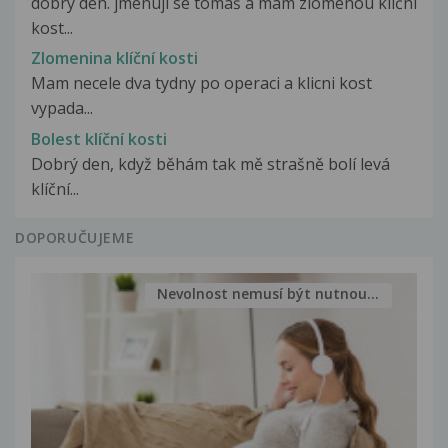
dobrý den. jmenuji se tomáš a mám zlomenou klíční
kost...
Zlomenina klíční kosti
Mam necele dva tydny po operaci a klicni kost
vypada...
Bolest klíční kosti
Dobrý den, když běhám tak mě strašně bolí levá
klíční...
DOPORUČUJEME
Nevolnost nemusí být nutnou...