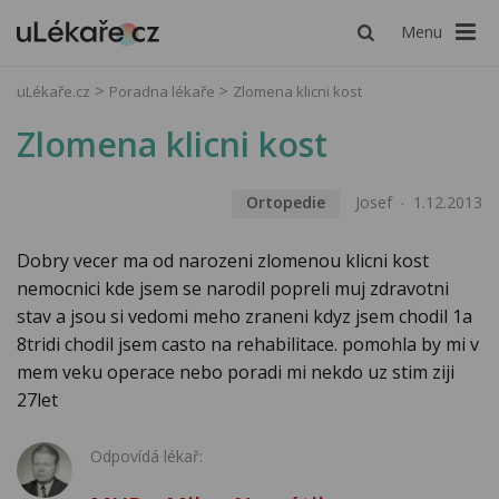
Menu
uLékaře.cz
Poradna lékaře
Zlomena klicni kost
Zlomena klicni kost
Ortopedie
Josef
1.12.2013
Dobry vecer ma od narozeni zlomenou klicni kost
nemocnici kde jsem se narodil popreli muj zdravotni
stav a jsou si vedomi meho zraneni kdyz jsem chodil 1a
8tridi chodil jsem casto na rehabilitace. pomohla by mi v
mem veku operace nebo poradi mi nekdo uz stim ziji
27let
Odpovídá lékař: