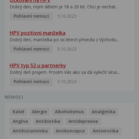
Očkování na HPV
Dobrý den, mým dětem je 18 a 20 let. Chci je nechat...
Pohlavní nemoci
5.10.2023
HPV pozitivní manželka
Dobrý den, manželka po xx letech přivezla z Východu...
Pohlavní nemoci
5.10.2023
HPV typ 52 u partnerky
Dobrý deň prajem. Prosím Vás ako sa dá vyliečiť vírus...
Pohlavní nemoci
5.10.2023
NEMOCI
Kašel
Alergie
Alkoholismus
Analgetika
Angína
Antibiotika
Antidepresiva
Antihistaminika
Antikoncepce
Antivirotika