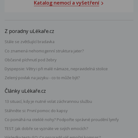
Katalog nemocí a vyšetření
Z poradny uLékaře.cz
Stále se zvětšující bradavka
Co znamená nehomogenní struktura jater?
Občasné píchnutí pod žebry
Dyspepsie: Větry i při malé námaze, nepravidelná stolice
Zelený povlak na jazyku - co to může být?
Články uLékaře.cz
13 situací, kdy je nutné volat záchrannou službu
Stáhněte si: První pomoc do kapsy
Co pomáhá na oteklé nohy? Podpořte správné proudění lymfy
TEST: Jak dobře se vyznáte ve svých emocích?
Výsledky testu EQ: Co prozradil váš emoční kompas?