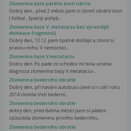
Zlomenina baze pátého kosti nártní
Dobrý den , před 2 měsíci jsem si zlomil zánártí kost
( fotbal , špatný pohyb...
Zlomenina baze V. metatarsu bez výraznější
dislokace fragmentů
Dobrý den, 12.12. jsem špatně došlápl a zlomil si
pravou nohu. V nemocnici...
Zlomenina baze V.metatarzu
Dobry den. Po pade zo schodov mi bola urcena
diagnoza zlomenina bazy V.metatarzu-...
Zlomenina bederního obratle
Dobrý den, při havárii autobusu jsem si v září roku
2014 zlomila třetí bederní...
Zlomenina bederního obratle
dobrý den, před dvěma měsíci jsem si pádem
způsobila zlomeninu prvního bederního...
Zlomenina bederního obratle