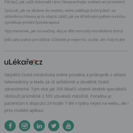
Pět tipů, jak začít dokonalé ráno. Nevynechejte snídani ani protažení
Způsob, jak se díváme do mobilu, velmi zatěžuje krční páteř, se
skloněnou hlavou je to stejná zátěž, jak se 40 kilovým pytlem na krku,
vysvětluje přední fyzioterapeut
Tipy maminek, jak na svačiny, aby je děti nenosily nesnědené domů
Jídlo jako palivo pro běžce: Důležité je nejen to, co jíte, ale i kdy to jíte
Největší česká medicínská online poradna a průkopník v oblasti
telemedicíny si klade za cíl zefektivnit a zkvalitnit české
zdravotnictví. Tým více jak 300 lékařů včetně desítek specialistů
obslouží průměrně 2 500 uživatelů měsíčně. Poradna je
pacientům k dispozici 24 hodin 7 dní v týdnu nejen na webu, ale i
přes mobilní aplikaci.