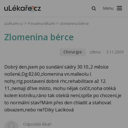
Menu
uLékaře.cz
Poradna lékaře
zlomenina bérce
Zlomenina bérce
Chirurgie
zdena
3.11.2009
Dobrý den,jsem po sundání sádry 30.10.,2 měsíce
nošené,Dg.82.60,zlomenina vn.malleolu l.
nohy,rtg.postavení dobré rhc,rehabilitace až 12.
11.,nemají dříve místo, mohu nějak cvičit,noha otéká
kolem kotníku,ráno tak oteklá není,spíše po chození,je
to normální stav?Mám přes den chladit a stahovat
obvazem,nebo ne?Díky Lacíková
Odpovídá lékař: