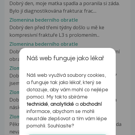
Dobrý den, moje matka spadla a poranila si záda.
Bylo jí diagnostikována fraktura: frac....
Zlomenina bederního obratle
Dobrý den před třemi týdny došlo u mě ke
kompresivní fraktuře L3 s prolomením...
Zlomenina bederního obratle
Dobrý den. Moje mamka si zlomila druhý bederní
Náš web funguje jako lékař
obratel. Momentálně je v nemocnici,...
Zlomenina bederního obratle
Dobrý den, chtěla bych se informovat. 18.4.2017
Náš web využívá soubory cookies,
jsem měla autonehodu, kde jsem...
a funguje tak jako lékař, který se
dotazuje, aby vám mohl co nejlépe
Zlomenina bederního obratle
pomoci. My takto sbíráme
Dobrý den, před osmy dny jsem spadla z koně a
technické
,
analytické
a
obchodní
následně jsem byla odvezena na...
informace, abychom se mohli
Zlomenina bérce
neustále zlepšovat a tím vám lépe
Pěkný den pane doktore, prosím o Váš názor, zda
pomohli. Souhlasíte?
nevadí, pokud se dotýkají šrouby...