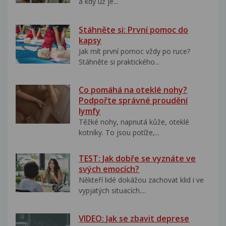
a kdy už je...
Stáhněte si: První pomoc do
kapsy
Jak mít první pomoc vždy po ruce?
Stáhněte si praktického...
Co pomáhá na oteklé nohy?
Podpořte správné proudění
lymfy
Těžké nohy, napnutá kůže, oteklé
kotníky. To jsou potíže,...
TEST: Jak dobře se vyznáte ve
svých emocích?
Někteří lidé dokážou zachovat klid i ve
vypjatých situacích....
VIDEO: Jak se zbavit deprese