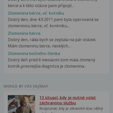
berce a k této otázce jsem připojil...
Zlomenina bérce, vč. kotníku
Dobrý den, dne 4.9.2011 jsem byla operovaná se
zlomeninou bérce, vč. kontníku,...
Zlomenina bérce.
Dobrý den, ráda bych se zeptala na pár otázek.
Mám zlomeninu bérce, necelých...
Zlomenina bočného členka
Dobrý deň pred 6 mesiacmi som mala zlomený
kotník,presnejšia diagnóza je zlomenina...
MOHLO BY VÁS ZAJÍMAT
13 situací, kdy je nutné volat
záchrannou službu
Rozpoznat, kdy je zdravotní stav vážný