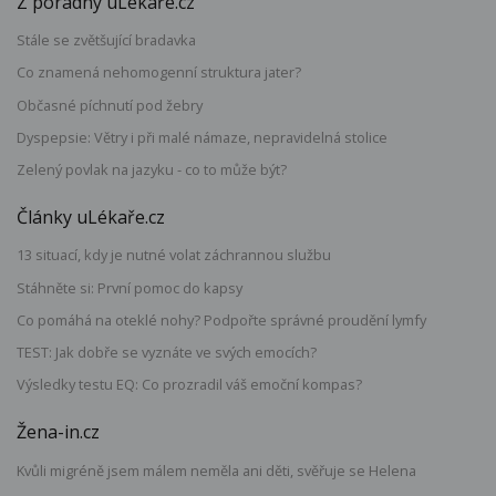
Z poradny uLékaře.cz
Stále se zvětšující bradavka
Co znamená nehomogenní struktura jater?
Občasné píchnutí pod žebry
Dyspepsie: Větry i při malé námaze, nepravidelná stolice
Zelený povlak na jazyku - co to může být?
Články uLékaře.cz
13 situací, kdy je nutné volat záchrannou službu
Stáhněte si: První pomoc do kapsy
Co pomáhá na oteklé nohy? Podpořte správné proudění lymfy
TEST: Jak dobře se vyznáte ve svých emocích?
Výsledky testu EQ: Co prozradil váš emoční kompas?
Žena-in.cz
Kvůli migréně jsem málem neměla ani děti, svěřuje se Helena