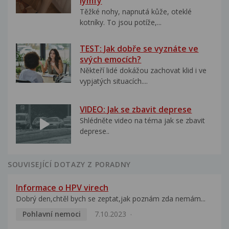
lymfy
Těžké nohy, napnutá kůže, oteklé
kotníky. To jsou potíže,...
TEST: Jak dobře se vyznáte ve
svých emocích?
Někteří lidé dokážou zachovat klid i ve
vypjatých situacích....
VIDEO: Jak se zbavit deprese
Shlédněte video na téma jak se zbavit
deprese..
SOUVISEJÍCÍ DOTAZY Z PORADNY
Informace o HPV virech
Dobrý den,chtěl bych se zeptat,jak poznám zda nemám...
Pohlavní nemoci
7.10.2023