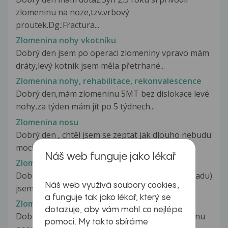
zlomeninu na noze,tzv.vrbový
proutek.Dg.:Fractura...
Zlomenina nohy vkotníku
Dobrý den jsem po operaci zlomeniny vpravo mám
dráty,levý kotník jsem měla přetrhané...
Zlomenina nohy, rehabilitace, rekonvalescence
Dobrý den,mám zlomeninu 5MT bez dislokace levé
nohy,za týden mám jít po 5 týdnech...
Zlomenina nosu
Dobrý den , chtěl jsem se zeptat jak dlouho nebudu
moci cvičit a celkově se...
Náš web funguje jako lékař
Zlomenina nosu
Dobrý den, zhruba před měsícem a půl (4.listopadu)
Náš web využívá soubory cookies,
jsem podstoupil repozici...
a funguje tak jako lékař, který se
Zlomenina nosu
dotazuje, aby vám mohl co nejlépe
Dobrý den, před měsícem jsem utrpěla zlomeninu
pomoci. My takto sbíráme