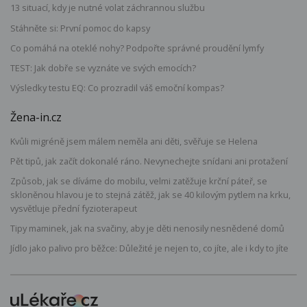
13 situací, kdy je nutné volat záchrannou službu
Stáhněte si: První pomoc do kapsy
Co pomáhá na oteklé nohy? Podpořte správné proudění lymfy
TEST: Jak dobře se vyznáte ve svých emocích?
Výsledky testu EQ: Co prozradil váš emoční kompas?
Žena-in.cz
Kvůli migréně jsem málem neměla ani děti, svěřuje se Helena
Pět tipů, jak začít dokonalé ráno. Nevynechejte snídani ani protažení
Způsob, jak se díváme do mobilu, velmi zatěžuje krční páteř, se
skloněnou hlavou je to stejná zátěž, jak se 40 kilovým pytlem na krku,
vysvětluje přední fyzioterapeut
Tipy maminek, jak na svačiny, aby je děti nenosily nesnědené domů
Jídlo jako palivo pro běžce: Důležité je nejen to, co jíte, ale i kdy to jíte