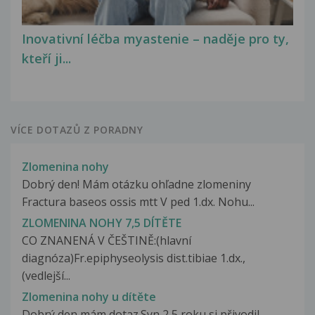
Inovativní léčba myastenie – naděje pro ty,
kteří ji...
VÍCE DOTAZŮ Z PORADNY
Zlomenina nohy
Dobrý den! Mám otázku ohľadne zlomeniny
Fractura baseos ossis mtt V ped 1.dx. Nohu...
ZLOMENINA NOHY 7,5 DÍTĚTE
CO ZNANENÁ V ČEŠTINĚ:(hlavní
diagnóza)Fr.epiphyseolysis dist.tibiae 1.dx.,
(vedlejší...
Zlomenina nohy u dítěte
Dobrý den mám dotaz.Syn 2,5 roku si přivodil