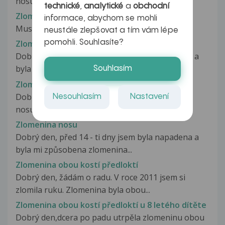
nosu. Byl mi srovnán. Otok je...
technické
,
analytické
a
obchodní
Zlomenina nosu
informace, abychom se mohli
Musí téct krev při zlomenině nosu?
neustále zlepšovat a tím vám lépe
pomohli. Souhlasíte?
Zlomenina nosu
Dobrý den, před 14 - ti dny jsem byla napadena a
byla mi způsobena zlomenina...
Souhlasím
Zlomenina nosu
Dobrý den, v loni v létě jsem utrpěl zlomeninu
Nesouhlasím
Nastavení
nosu. Nos jsem si nenechal srovnat,ale...
Zlomenina nosu
Dobrý den, před 14 - ti dny jsem byla napadena a
byla mi způsobena zlomenina...
Zlomenina obou kostí předloktí
Dobrý den, žádám o radu. V roce 2011 jsem si
zlomila ruku. Zlomenina byla obou...
Zlomenina obou kostí předloktí u 8 letého dítěte
Dobrý den,dcera po padu utrpěla zlomeninu obou