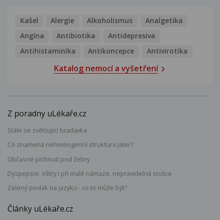
Kašel
Alergie
Alkoholismus
Analgetika
Angína
Antibiotika
Antidepresiva
Antihistaminika
Antikoncepce
Antivirotika
Katalog nemocí a vyšetření
Z poradny uLékaře.cz
Stále se zvětšující bradavka
Co znamená nehomogenní struktura jater?
Občasné píchnutí pod žebry
Dyspepsie: Větry i při malé námaze, nepravidelná stolice
Zelený povlak na jazyku - co to může být?
Články uLékaře.cz