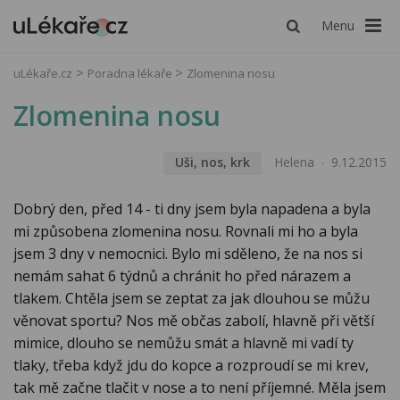
Menu
uLékaře.cz
Poradna lékaře
Zlomenina nosu
Zlomenina nosu
Uši, nos, krk
Helena
9.12.2015
Dobrý den, před 14 - ti dny jsem byla napadena a byla
mi způsobena zlomenina nosu. Rovnali mi ho a byla
jsem 3 dny v nemocnici. Bylo mi sděleno, že na nos si
nemám sahat 6 týdnů a chránit ho před nárazem a
tlakem. Chtěla jsem se zeptat za jak dlouhou se můžu
věnovat sportu? Nos mě občas zabolí, hlavně při větší
mimice, dlouho se nemůžu smát a hlavně mi vadí ty
tlaky, třeba když jdu do kopce a rozproudí se mi krev,
tak mě začne tlačit v nose a to není příjemné. Měla jsem