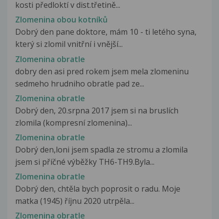
kosti předloktí v dist.třetině...
Zlomenina obou kotníků
Dobrý den pane doktore, mám 10 - ti letého syna,
který si zlomil vnitřní i vnější...
Zlomenina obratle
dobry den asi pred rokem jsem mela zlomeninu
sedmeho hrudniho obratle pad ze...
Zlomenina obratle
Dobrý den, 20.srpna 2017 jsem si na bruslích
zlomila (kompresní zlomenina)...
Zlomenina obratle
Dobrý den,loni jsem spadla ze stromu a zlomila
jsem si příčné výběžky TH6-TH9.Byla...
Zlomenina obratle
Dobrý den, chtěla bych poprosit o radu. Moje
matka (1945) říjnu 2020 utrpěla...
Zlomenina obratle