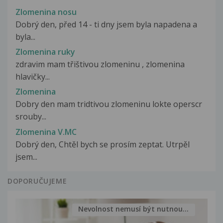
Zlomenina nosu
Dobrý den, před 14 - ti dny jsem byla napadena a
byla...
Zlomenina ruky
zdravim mam třištivou zlomeninu , zlomenina
hlavičky...
Zlomenina
Dobry den mam tridtivou zlomeninu lokte operscr
srouby...
Zlomenina V.MC
Dobrý den, Chtěl bych se prosím zeptat. Utrpěl
jsem...
DOPORUČUJEME
Nevolnost nemusí být nutnou...