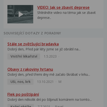
VIDEO: Jak se zbavit deprese
Shlédněte video na téma jak se zbavit
deprese..
SOUVISEJÍCÍ DOTAZY Z PORADNY
Stále se zvětšující bradavka
Dobrý den, Před pár léty jsme se již obrátil na...
Vnitřní lékařství
1.5.2023
Obavy z rakoviny hrtanu
Dobrý den, před třemi dny mě začalo škrábat v krku...
Uši, nos, krk
13.10.2021
M
Flek po poštípání
Dobrý den několik dní po šťípnutí komárem na tomto...
Kožní obtíže
7.7.2021
Pavel