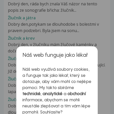
Dobrý den, ráda bych znala Váš názor na tento
popis ze sonografie břicha: žlučník...
Žlučník a játra
Dobry den,potykam se dlouhodobe s bolestmi v
pravem podzebri. Byla jsem na sonu...
Žlučník a krev
Dobrý den, v žlučníku mám žlučové kaménky a
dočetla jsem se, že mohou být dvojího...
Náš web funguje jako lékař
Žlučník a slinivka
Dobrý den, chtěla bych se Vás zeptat na následující.
Náš web využívá soubory cookies,
Již delší dobu mám dost...
a funguje tak jako lékař, který se
Žlučník a trávení
dotazuje, aby vám mohl co nejlépe
Dobrý den. Je mi 32let. Jsem 3 týdny po
pomoci. My takto sbíráme
laparoskopickém odstranění žlučníku....
technické
,
analytické
a
obchodní
Žlučník operace
informace, abychom se mohli
Dobrý den. Zhruba před měsícem mne trochu
neustále zlepšovat a tím vám lépe
dloubalo na pravé straně pod žebry,...
pomohli. Souhlasíte?