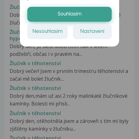
Žlučník s kameny...
Souhlasím
Dobrý den, měla bych ještě jeden dotaz ohledně
žlučníku. Je mi 37, na sonu mi...
Žlučník s patrnými plujícími a sedimentujícími
Nesouhlasím
Nastavení
hyperechy
Dobrý den, již delší dobu cítím tlak v levém
podžebří, občas i v pravém na...
Žlučník v těhotenství
Dobrý večer! Jsem v prvním trimestru těhotenství a
začal mě bolet žlučník....
Žlučník v těhotenství
Dobrý den,mám už asi 2 roky malinkaté žlučníkové
kamínky. Bolesti mi přisli...
Žlučník v těhotenství
Dobrý den, otěhotněla jsem a zároveň s tím mi byly
zjištěny kamínky v žlučníku...
Žlučník v těhotenství