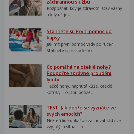
záchrannou službu
Rozpoznat, kdy je zdravotní stav vážný
a kdy už je...
Stáhněte si: První pomoc do
kapsy
Jak mít první pomoc vždy po ruce?
Stáhněte si praktického...
Co pomáhá na oteklé nohy?
Podpořte správné proudění
lymfy
Těžké nohy, napnutá kůže, oteklé
kotníky. To jsou potíže,...
TEST: Jak dobře se vyznáte ve
svých emocích?
Někteří lidé dokážou zachovat klid i ve
vypjatých situacích....