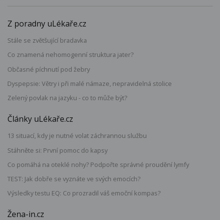
Z poradny uLékaře.cz
Stále se zvětšující bradavka
Co znamená nehomogenní struktura jater?
Občasné píchnutí pod žebry
Dyspepsie: Větry i při malé námaze, nepravidelná stolice
Zelený povlak na jazyku - co to může být?
Články uLékaře.cz
13 situací, kdy je nutné volat záchrannou službu
Stáhněte si: První pomoc do kapsy
Co pomáhá na oteklé nohy? Podpořte správné proudění lymfy
TEST: Jak dobře se vyznáte ve svých emocích?
Výsledky testu EQ: Co prozradil váš emoční kompas?
Žena-in.cz