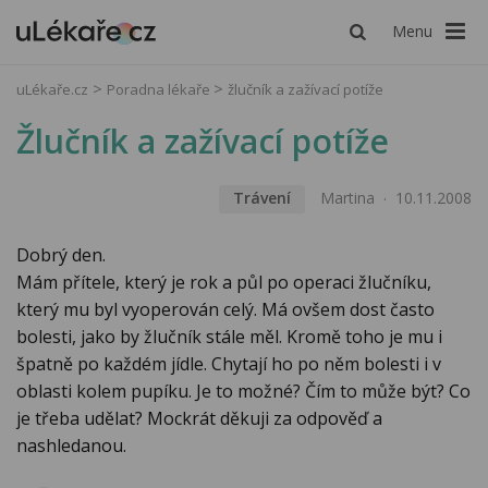
Menu
uLékaře.cz
Poradna lékaře
žlučník a zažívací potíže
Žlučník a zažívací potíže
Trávení
Martina
10.11.2008
Dobrý den.
Mám přítele, který je rok a půl po operaci žlučníku,
který mu byl vyoperován celý. Má ovšem dost často
bolesti, jako by žlučník stále měl. Kromě toho je mu i
špatně po každém jídle. Chytají ho po něm bolesti i v
oblasti kolem pupíku. Je to možné? Čím to může být? Co
je třeba udělat? Mockrát děkuji za odpověď a
nashledanou.