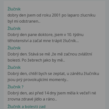
Žlučnik
dobry den jsem od roku 2001 po laparo zlucniku
byl mi odstranen...
Žlučník
Dobrý den pane doktore, jsem v 10. týdnu
těhotenství a začal mne trápit žlučník....
Žlučník
Dobrý den. Stává se mě ,že mě začnou zvláštní
bolesti. Po žebrech jako by mě...
Žlučník
Dobrý den, chtěl bych se zeptat, u zánětu žlučníku
jsou prý provokujícími momenty...
Žlučník ?
Dobrý den, asi před 14 dny jsem měla k večeři né
zrovna zdravé jídlo a ráno...
Žlučník a bolesti zad