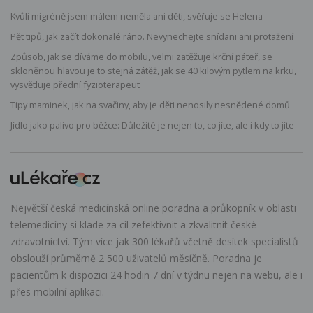
Kvůli migréně jsem málem neměla ani děti, svěřuje se Helena
Pět tipů, jak začít dokonalé ráno. Nevynechejte snídani ani protažení
Způsob, jak se díváme do mobilu, velmi zatěžuje krční páteř, se
skloněnou hlavou je to stejná zátěž, jak se 40 kilovým pytlem na krku,
vysvětluje přední fyzioterapeut
Tipy maminek, jak na svačiny, aby je děti nenosily nesnědené domů
Jídlo jako palivo pro běžce: Důležité je nejen to, co jíte, ale i kdy to jíte
Největší česká medicínská online poradna a průkopník v oblasti
telemedicíny si klade za cíl zefektivnit a zkvalitnit české
zdravotnictví. Tým více jak 300 lékařů včetně desítek specialistů
obslouží průměrně 2 500 uživatelů měsíčně. Poradna je
pacientům k dispozici 24 hodin 7 dní v týdnu nejen na webu, ale i
přes mobilní aplikaci.