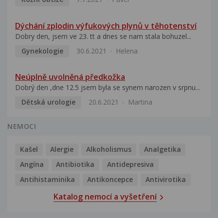
Dýchání zplodin výfukových plynů v těhotenství
Dobry den, jsem ve 23. tt a dnes se nam stala bohuzel...
Gynekologie
30.6.2021
Helena
Neúplně uvolněná předkožka
Dobrý den ,dne 12.5 jsem byla se synem narozen v srpnu...
Dětská urologie
20.6.2021
Martina
NEMOCI
Kašel
Alergie
Alkoholismus
Analgetika
Angína
Antibiotika
Antidepresiva
Antihistaminika
Antikoncepce
Antivirotika
Katalog nemocí a vyšetření