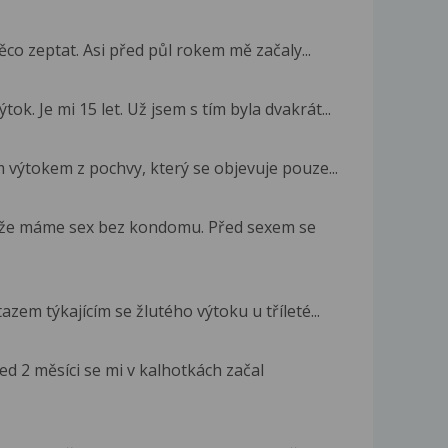
co zeptat. Asi před půl rokem mě začaly...
ok. Je mi 15 let. Už jsem s tím byla dvakrát...
výtokem z pochvy, který se objevuje pouze...
akže máme sex bez kondomu. Před sexem se
zem týkajícím se žlutého výtoku u tříleté...
ed 2 měsíci se mi v kalhotkách začal