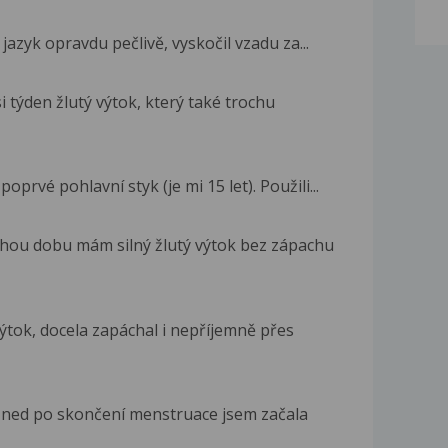
jazyk opravdu pečlivě, vyskočil vzadu za...
i týden žlutý výtok, který také trochu
prvé pohlavní styk (je mi 15 let). Použili...
hou dobu mám silný žlutý výtok bez zápachu
ýtok, docela zapáchal i nepříjemně přes
 Hned po skončení menstruace jsem začala