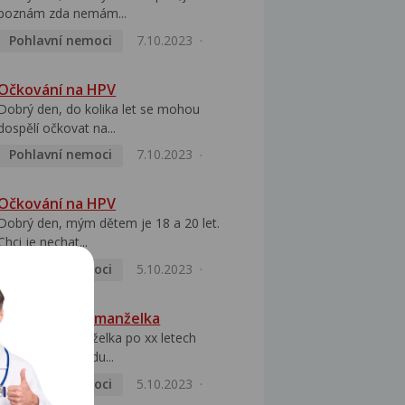
poznám zda nemám...
Pohlavní nemoci
7.10.2023
Očkování na HPV
Dobrý den, do kolika let se mohou
dospělí očkovat na...
Pohlavní nemoci
7.10.2023
Očkování na HPV
Dobrý den, mým dětem je 18 a 20 let.
Chci je nechat...
Pohlavní nemoci
5.10.2023
HPV pozitivní manželka
Dobrý den, manželka po xx letech
přivezla z Východu...
Pohlavní nemoci
5.10.2023