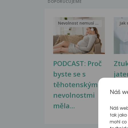
DOPORUČUJEME
Nevolnost nemusí být nutnou...
Jak 
PODCAST: Proč
Ztu
byste se s
jate
těhotenskými
obr
Náš we
nevolnostmi
měla...
Náš web
tak jako
mohl co