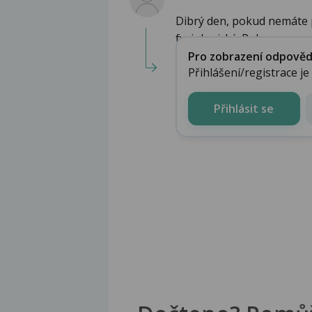
Dibrý den, pokud nemáte p
fyziologický. Pok...
Pro zobrazení odpovědi 
Přihlášení/registrace j
Přihlásit se