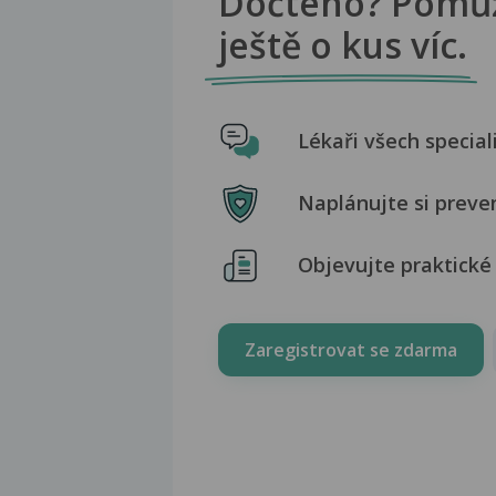
Dočteno? Pomů
ještě o kus víc.
Lékaři všech special
Naplánujte si preve
Objevujte praktické 
Zaregistrovat se zdarma