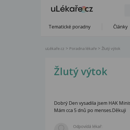
Tematické poradny
Články
uLékaře.cz
Poradna lékaře
Žlutý výtok
Žlutý výtok
Dobrý Den vysadila jsem HAK Minisi
Mám cca 5 dnů po menses.Děkuji
Odpovídá lékař: