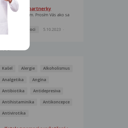
HPV typ 52 u partnerky
Dobrý deň prajem. Prosím Vás ako sa
dá vyliečiť vírus...
Pohlavní nemoci
5.10.2023
MOCI
Kašel
Alergie
Alkoholismus
Analgetika
Angína
Antibiotika
Antidepresiva
Antihistaminika
Antikoncepce
Antivirotika