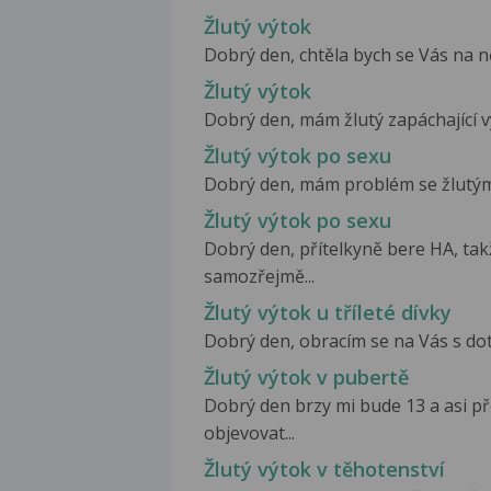
Žlutý výtok
Dobrý den, chtěla bych se Vás na ně
Žlutý výtok
Dobrý den, mám žlutý zapáchající výt
Žlutý výtok po sexu
Dobrý den, mám problém se žlutým 
Žlutý výtok po sexu
Dobrý den, přítelkyně bere HA, t
samozřejmě...
Žlutý výtok u tříleté dívky
Dobrý den, obracím se na Vás s dota
Žlutý výtok v pubertě
Dobrý den brzy mi bude 13 a asi př
objevovat...
Žlutý výtok v těhotenství