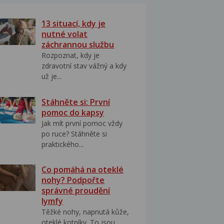
13 situací, kdy je
nutné volat
záchrannou službu
Rozpoznat, kdy je
zdravotní stav vážný a kdy
už je...
Stáhněte si: První
pomoc do kapsy
Jak mít první pomoc vždy
po ruce? Stáhněte si
praktického...
Co pomáhá na oteklé
nohy? Podpořte
správné proudění
lymfy
Těžké nohy, napnutá kůže,
oteklé kotníky. To jsou