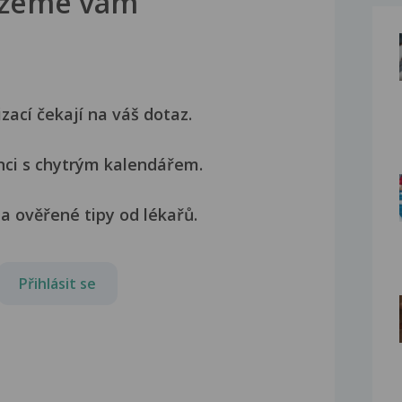
žeme vám
izací čekají na váš dotaz.
nci s chytrým kalendářem.
a ověřené tipy od lékařů.
Přihlásit se