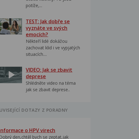
potíže,...
TEST: Jak dobře se
vyznáte ve svých
emocích?
Někteří lidé dokážou
zachovat klid i ve vypjatých
situacích....
VIDEO: Jak se zbavit
deprese
Shlédněte video na téma
jak se zbavit deprese..
UVISEJÍCÍ DOTAZY Z PORADNY
Informace o HPV virech
Dobrý den,chtěl bych se zeptat,jak