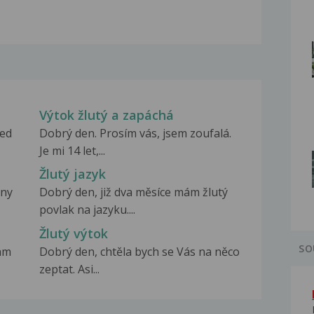
Výtok žlutý a zapáchá
řed
Dobrý den. Prosím vás, jsem zoufalá.
Je mi 14 let,...
Žlutý jazyk
dny
Dobrý den, již dva měsíce mám žlutý
povlak na jazyku....
Žlutý výtok
SO
mam
Dobrý den, chtěla bych se Vás na něco
zeptat. Asi...