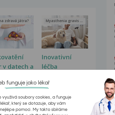
na zdravá játra?
Myasthenia gravis – vše, co...
kovatění
Inovativní
r v datech a
léčba
azech
myastenie –
b funguje jako lékař
naděje pro ty,
kteří ji...
 využívá soubory cookies, a funguje
 lékař, který se dotazuje, aby vám
 nejlépe pomoci. My takto sbíráme