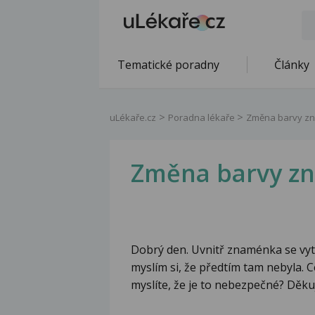
Tematické poradny
Články
uLékaře.cz
Poradna lékaře
Změna barvy z
Změna barvy z
Dobrý den. Uvnitř znaménka se vyt
myslím si, že předtím tam nebyla. 
myslíte, že je to nebezpečné? Děkuj