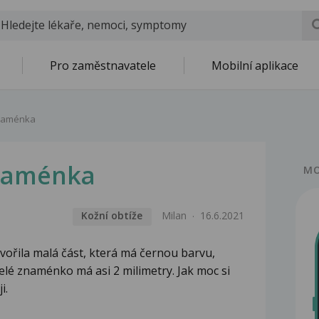
Pro zaměstnavatele
Mobilní aplikace
naménka
naménka
MO
Kožní obtíže
Milan
16.6.2021
vořila malá část, která má černou barvu,
Celé znaménko má asi 2 milimetry. Jak moc si
i.