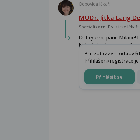
Odpovídá lékař:
MUDr. Jitka Lang De
Specializace:
Praktické lékařs
Dobrý den, pane Milane! D
bohužel nelze posoudit...
Pro zobrazení odpovědi 
Přihlášení/registrace j
Přihlásit se