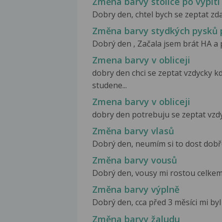
Změna barvy stolice po vypití
Dobry den, chtel bych se zeptat zda
Změna barvy stydkých pysků
Dobrý den , Začala jsem brát HA a 
Zmena barvy v obliceji
dobry den chci se zeptat vzdycky kd
studene...
Zmena barvy v obliceji
dobry den potrebuju se zeptat vzdyc
Změna barvy vlasů
Dobrý den, neumím si to dost dobře 
Změna barvy vousů
Dobrý den, vousy mi rostou celkem 
Změna barvy výplně
Dobrý den, cca před 3 měsíci mi byl
Změna barvy žaludu