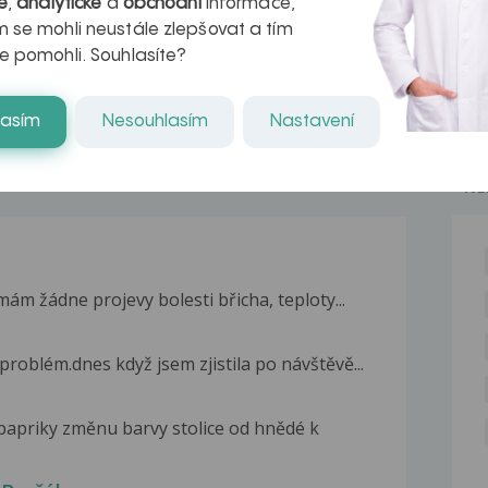
é
,
analytické
a
obchodní
informace,
naděje pro ty,
 se mohli neustále zlepšovat a tím
kteří ji...
e pomohli. Souhlasíte?
lasím
Nesouhlasím
Nastavení
NE
ám žádne projevy bolesti břicha, teploty...
roblém.dnes když jsem zjistila po návštěvě...
apriky změnu barvy stolice od hnědé k