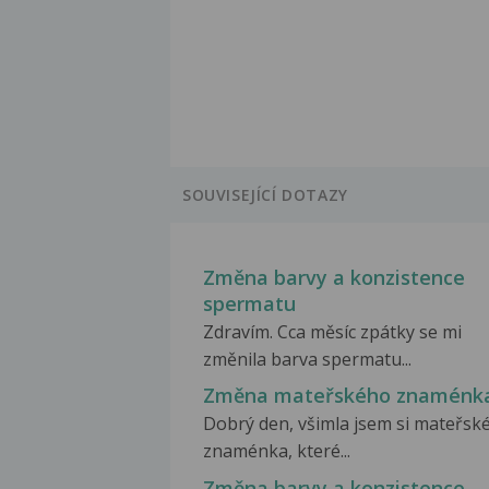
SOUVISEJÍCÍ DOTAZY
Změna barvy a konzistence
spermatu
Zdravím. Cca měsíc zpátky se mi
změnila barva spermatu...
Změna mateřského znaménk
Dobrý den, všimla jsem si mateřsk
znaménka, které...
Změna barvy a konzistence