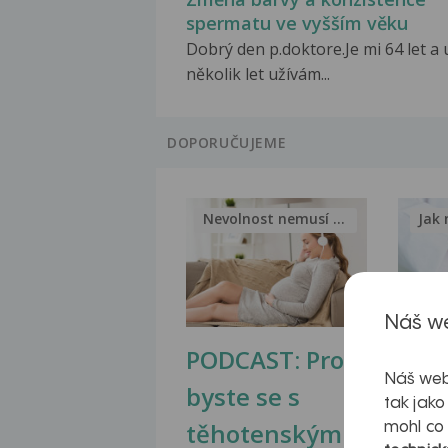
spermatu ve vyšším věku
Dobrý den p.doktore.Je mi 64 let a 
několik let užívám...
DOPORUČUJEME
Nevolnost nemusí být nutnou...
Jak 
Náš we
PODCAST: Proč
Ztu
Náš web
byste se s
jate
tak jako
těhotenskými
obr
mohl co