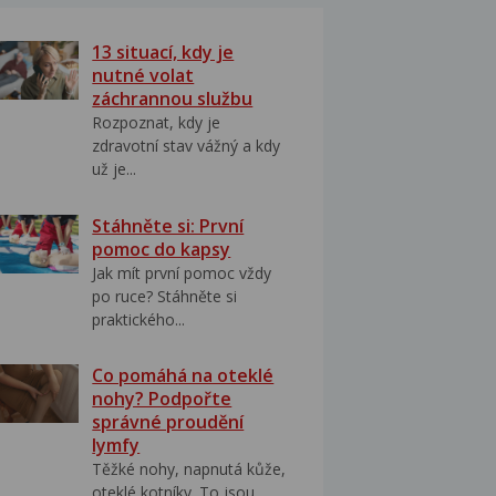
13 situací, kdy je
nutné volat
záchrannou službu
Rozpoznat, kdy je
zdravotní stav vážný a kdy
už je...
Stáhněte si: První
pomoc do kapsy
Jak mít první pomoc vždy
po ruce? Stáhněte si
praktického...
Co pomáhá na oteklé
nohy? Podpořte
správné proudění
lymfy
Těžké nohy, napnutá kůže,
oteklé kotníky. To jsou