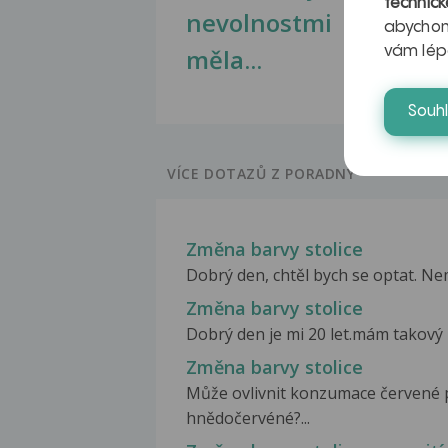
technick
nevolnostmi
abychom
měla...
vám lép
Souh
VÍCE DOTAZŮ Z PORADNY
Změna barvy stolice
Dobrý den, chtěl bych se optat. Nem
Změna barvy stolice
Dobrý den je mi 20 let.mám takový p
Změna barvy stolice
Může ovlivnit konzumace červené p
hnědočervéné?...