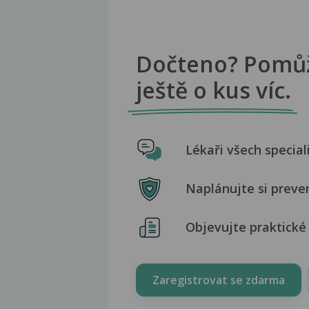
Dočteno? Pomů
ještě o kus víc.
Lékaři všech special
Naplánujte si preve
Objevujte praktické 
Zaregistrovat se zdarma