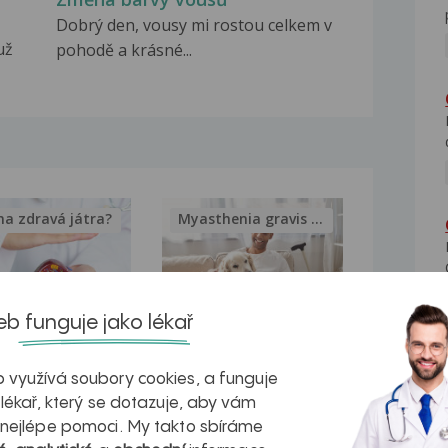
Dobrý den, vousy mi rostou celkem v
už
pohodě a krásné...
na zdravá játra?
Myasthenia gravis – vše, co...
b funguje jako lékař
kovatění
Inovativní
 využívá soubory cookies, a funguje
r v datech a
léčba
 lékař, který se dotazuje, aby vám
azech
myastenie –
 nejlépe pomoci. My takto sbíráme