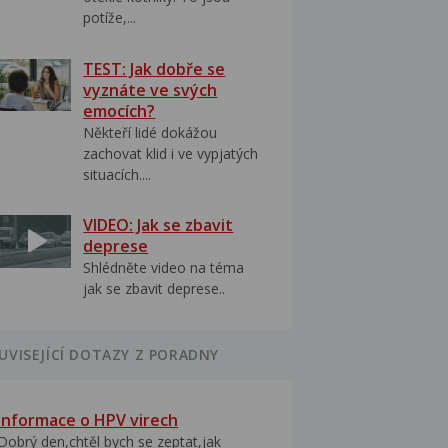
potíže,...
TEST: Jak dobře se
vyznáte ve svých
emocích?
Někteří lidé dokážou
zachovat klid i ve vypjatých
situacích....
VIDEO: Jak se zbavit
deprese
Shlédněte video na téma
jak se zbavit deprese..
UVISEJÍCÍ DOTAZY Z PORADNY
Informace o HPV virech
Dobrý den,chtěl bych se zeptat,jak