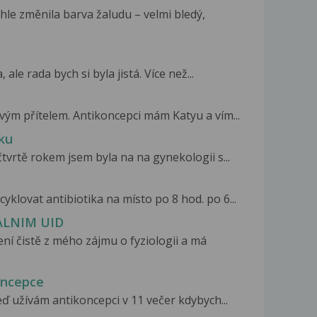
le změnila barva žaludu – velmi bledý,
le rada bych si byla jistá. Více než...
svým přítelem. Antikoncepci mám Katyu a vím...
ku
tvrtě rokem jsem byla na na gynekologii s...
lovat antibiotika na místo po 8 hod. po 6...
ALNIM UID
í čistě z mého zájmu o fyziologii a má
oncepce
eď užívám antikoncepci v 11 večer kdybych...