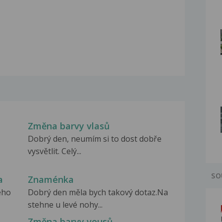
Změna barvy vlasů
Dobrý den, neumím si to dost dobře
vysvětlit. Celý...
SO
a
Znaménka
ého
Dobrý den měla bych takový dotaz.Na
stehne u levé nohy...
Změna barvy vousů