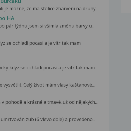
 Burčáku
li je mozne, ze ma stolice zbarveni na druhy...
 po HA
po pár týdnu jsem si všimla změnu barvy u...
yz se ochladi pocasi a je vitr tak mam
ky kdyz se ochladi pocasi a je vitr tak mam...
vysvětlit. Celý život mám vlasy kaštanové...
v pohodě a krásné a tmavé..už od nějakých...
 umrtvován zub (6 vlevo dole) a provedeno...