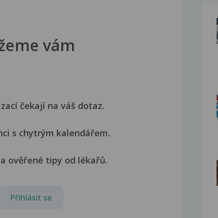
žeme vám
izací čekají na váš dotaz.
nci s chytrým kalendářem.
a ověřené tipy od lékařů.
Přihlásit se