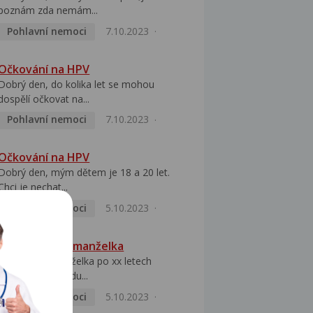
poznám zda nemám...
Pohlavní nemoci
7.10.2023
Očkování na HPV
Dobrý den, do kolika let se mohou
dospělí očkovat na...
Pohlavní nemoci
7.10.2023
Očkování na HPV
Dobrý den, mým dětem je 18 a 20 let.
Chci je nechat...
Pohlavní nemoci
5.10.2023
HPV pozitivní manželka
Dobrý den, manželka po xx letech
přivezla z Východu...
Pohlavní nemoci
5.10.2023