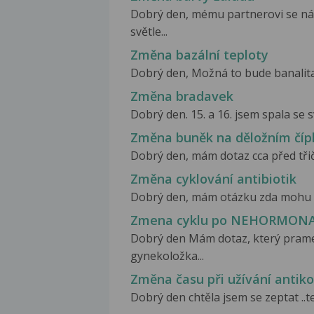
Dobrý den, mému partnerovi se náh
světle...
Změna bazální teploty
Dobrý den, Možná to bude banalita, a
Změna bradavek
Dobrý den. 15. a 16. jsem spala se 
Změna buněk na děložním číp
Dobrý den, mám dotaz cca před třič
Změna cyklování antibiotik
Dobrý den, mám otázku zda mohu cyk
Zmena cyklu po NEHORMON
Dobrý den Mám dotaz, který pramen
gynekoložka...
Změna času při užívání antik
Dobrý den chtěla jsem se zeptat ..t