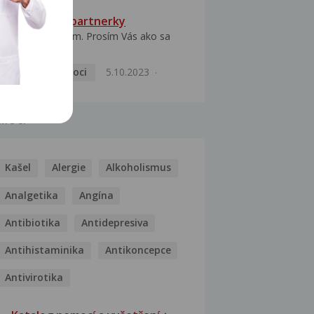
HPV typ 52 u partnerky
Dobrý deň prajem. Prosím Vás ako sa
dá vyliečiť vírus...
Pohlavní nemoci
5.10.2023
MOCI
Kašel
Alergie
Alkoholismus
Analgetika
Angína
Antibiotika
Antidepresiva
Antihistaminika
Antikoncepce
Antivirotika