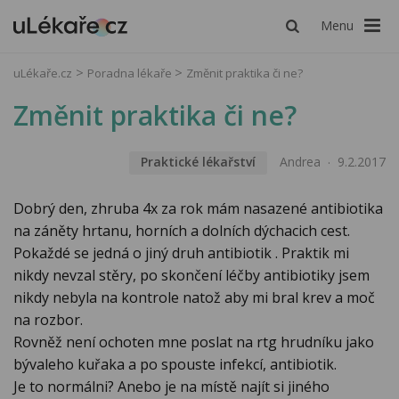
Menu
uLékaře.cz
Poradna lékaře
Změnit praktika či ne?
Změnit praktika či ne?
Praktické lékařství
Andrea
9.2.2017
Dobrý den, zhruba 4x za rok mám nasazené antibiotika
na záněty hrtanu, horních a dolních dýchacich cest.
Pokaždé se jedná o jiný druh antibiotik . Praktik mi
nikdy nevzal stěry, po skončení léčby antibiotiky jsem
nikdy nebyla na kontrole natož aby mi bral krev a moč
na rozbor.
Rovněž není ochoten mne poslat na rtg hrudníku jako
bývaleho kuřaka a po spouste infekcí, antibiotik.
Je to normálni? Anebo je na místě najít si jiného