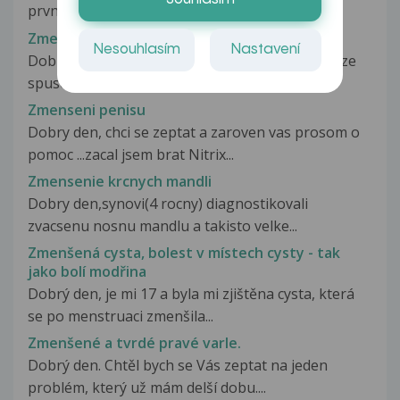
prvně antikoncepci (Cilest),...
Zmenseni genitalu.
Nesouhlasím
Nastavení
Dobry den. Chci se zeptat zda STD bakterie muze
spusobit zmenseni velikosti...
Zmenseni penisu
Dobry den, chci se zeptat a zaroven vas prosom o
pomoc ...zacal jsem brat Nitrix...
Zmensenie krcnych mandli
Dobry den,synovi(4 rocny) diagnostikovali
zvacsenu nosnu mandlu a takisto velke...
Zmenšená cysta, bolest v místech cysty - tak
jako bolí modřina
Dobrý den, je mi 17 a byla mi zjištěna cysta, která
se po menstruaci zmenšila...
Zmenšené a tvrdé pravé varle.
Dobrý den. Chtěl bych se Vás zeptat na jeden
problém, který už mám delší dobu....