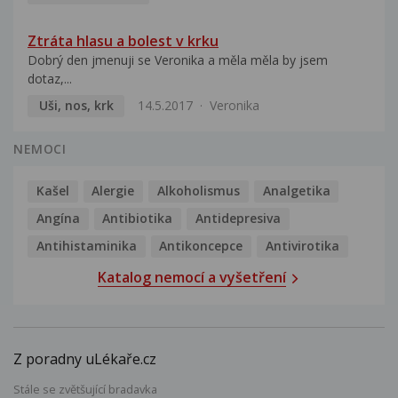
Ztráta hlasu a bolest v krku
Dobrý den jmenuji se Veronika a měla měla by jsem
dotaz,...
Uši, nos, krk
14.5.2017
Veronika
NEMOCI
Kašel
Alergie
Alkoholismus
Analgetika
Angína
Antibiotika
Antidepresiva
Antihistaminika
Antikoncepce
Antivirotika
Katalog nemocí a vyšetření
Z poradny uLékaře.cz
Stále se zvětšující bradavka