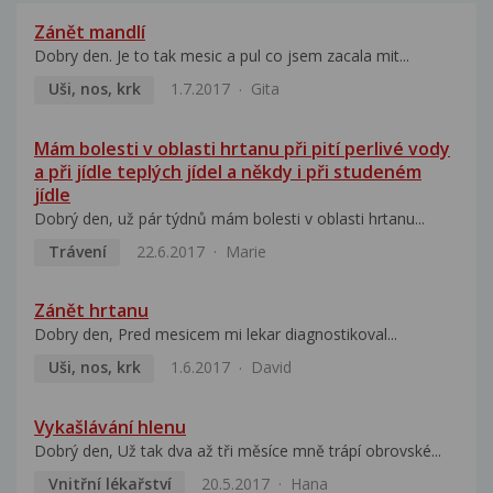
Zánět mandlí
Dobry den. Je to tak mesic a pul co jsem zacala mit...
Uši, nos, krk
1.7.2017
Gita
Mám bolesti v oblasti hrtanu při pití perlivé vody
a při jídle teplých jídel a někdy i při studeném
jídle
Dobrý den, už pár týdnů mám bolesti v oblasti hrtanu...
Trávení
22.6.2017
Marie
Zánět hrtanu
Dobry den, Pred mesicem mi lekar diagnostikoval...
Uši, nos, krk
1.6.2017
David
Vykašlávání hlenu
Dobrý den, Už tak dva až tři měsíce mně trápí obrovské...
Vnitřní lékařství
20.5.2017
Hana