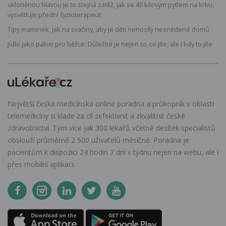
skloněnou hlavou je to stejná zátěž, jak se 40 kilovým pytlem na krku,
vysvětluje přední fyzioterapeut
Tipy maminek, jak na svačiny, aby je děti nenosily nesnědené domů
Jídlo jako palivo pro běžce: Důležité je nejen to, co jíte, ale i kdy to jíte
Největší česká medicínská online poradna a průkopník v oblasti
telemedicíny si klade za cíl zefektivnit a zkvalitnit české
zdravotnictví. Tým více jak 300 lékařů včetně desítek specialistů
obslouží průměrně 2 500 uživatelů měsíčně. Poradna je
pacientům k dispozici 24 hodin 7 dní v týdnu nejen na webu, ale i
přes mobilní aplikaci.