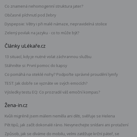
Co znamená nehomogenní struktura jater?
Občasné píchnutí pod žebry
Dyspepsie: Větry i při malé námaze, nepravidelná stolice
Zelený povlak na jazyku - co to může být?
Články uLékaře.cz
13 situací, kdy je nutné volat záchrannou službu
Stáhněte si: První pomoc do kapsy
Co pomáhá na oteklé nohy? Podpořte správné proudění lymfy
TEST: Jak dobře se vyznáte ve svých emocích?
Výsledky testu EQ: Co prozradil váš emoční kompas?
Žena-in.cz
Kvůli migréně jsem málem neměla ani děti, svěřuje se Helena
Pět tipů, jak začít dokonalé ráno. Nevynechejte snídani ani protažení
Způsob, jak se díváme do mobilu, velmi zatěžuje krční páteř, se