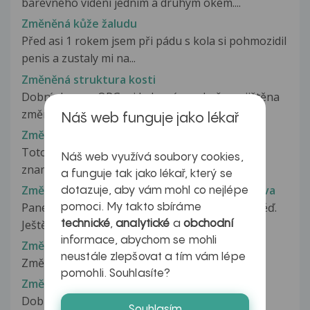
barevného vidění jedním a druhým okem....
Změněná kůže žaludu
Před asi 1 rokem jsem při pádu s kola si pohmozidil
penis a zustaly mi na...
Změněná struktura kosti
Dobrý den, na OPG mi byla mým zubařem zjištěna
změněná struktura kosti 36-38,...
Náš web funguje jako lékař
Změněné mateřské znaménko
Toto se mi stalo z černé tečky ( mateřského
Náš web využívá soubory cookies,
znaménka) na vousech. Co je to?
a funguje tak jako lékař, který se
Změněný svalový snopeček mimického svalstva
dotazuje, aby vám mohl co nejlépe
Pane doktore mnohokrát vám děkuji za odpověď.
pomoci. My takto sbíráme
Ještě vás poprosím co to přesně...
technické
,
analytické
a
obchodní
informace, abychom se mohli
Změní septoplastika tvar nosu
neustále zlepšovat a tím vám lépe
Změní septoplastika tvar nosu?
pomohli. Souhlasíte?
Změnit antikoncepci?
Dobrý den, před třemi měsíci jsem začala brát
Souhlasím