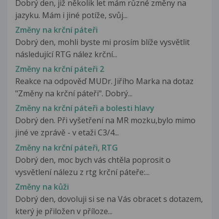
Dobrý den, již několik let mám různé změny na
jazyku. Mám i jiné potíže, svůj...
Změny na krční páteři
Dobrý den, mohli byste mi prosím blíže vysvětlit
následující RTG nález krční...
Změny na krční páteři 2
Reakce na odpověď MUDr. Jiřího Marka na dotaz
"Změny na krční páteři". Dobrý...
Změny na krční páteři a bolesti hlavy
Dobrý den. Při vyšetření na MR mozku,bylo mimo
jiné ve zprávě - v etaži C3/4...
Změny na krční páteři, RTG
Dobrý den, moc bych vás chtěla poprosit o
vysvětlení nálezu z rtg krční páteře:...
Změny na kůži
Dobrý den, dovoluji si se na Vás obracet s dotazem,
který je přiložen v příloze...