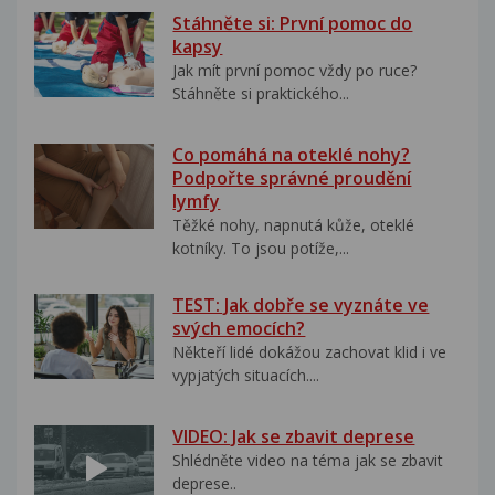
Stáhněte si: První pomoc do
kapsy
Jak mít první pomoc vždy po ruce?
Stáhněte si praktického...
Co pomáhá na oteklé nohy?
Podpořte správné proudění
lymfy
Těžké nohy, napnutá kůže, oteklé
kotníky. To jsou potíže,...
TEST: Jak dobře se vyznáte ve
svých emocích?
Někteří lidé dokážou zachovat klid i ve
vypjatých situacích....
VIDEO: Jak se zbavit deprese
Shlédněte video na téma jak se zbavit
deprese..