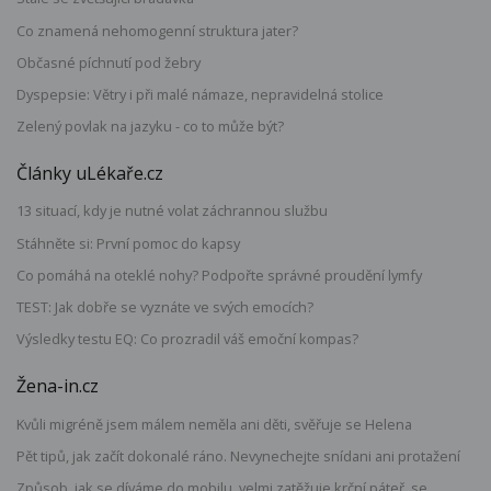
Co znamená nehomogenní struktura jater?
Občasné píchnutí pod žebry
Dyspepsie: Větry i při malé námaze, nepravidelná stolice
Zelený povlak na jazyku - co to může být?
Články uLékaře.cz
13 situací, kdy je nutné volat záchrannou službu
Stáhněte si: První pomoc do kapsy
Co pomáhá na oteklé nohy? Podpořte správné proudění lymfy
TEST: Jak dobře se vyznáte ve svých emocích?
Výsledky testu EQ: Co prozradil váš emoční kompas?
Žena-in.cz
Kvůli migréně jsem málem neměla ani děti, svěřuje se Helena
Pět tipů, jak začít dokonalé ráno. Nevynechejte snídani ani protažení
Způsob, jak se díváme do mobilu, velmi zatěžuje krční páteř, se