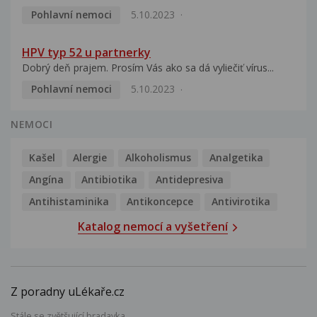
Pohlavní nemoci
5.10.2023
HPV typ 52 u partnerky
Dobrý deň prajem. Prosím Vás ako sa dá vyliečiť vírus...
Pohlavní nemoci
5.10.2023
NEMOCI
Kašel
Alergie
Alkoholismus
Analgetika
Angína
Antibiotika
Antidepresiva
Antihistaminika
Antikoncepce
Antivirotika
Katalog nemocí a vyšetření
Z poradny uLékaře.cz
Stále se zvětšující bradavka