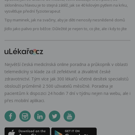
skloněnou hlavou je to stejná zátěž, jak se 40 kilovým pytlem na krku,
vysvětluje přední fyzioterapeut
Tipy maminek, jak na svačiny, aby je děti nenosily nesnědené domů
Jídlo jako palivo pro běžce: Důležité je nejen to, co jíte, ale i kdy to jíte
Největší česká medicínská online poradna a průkopník v oblasti
telemedicíny si klade za cíl zefektivnit a zkvalitnit české
zdravotnictví. Tým více jak 300 lékařů včetně desítek specialistů
obslouží průměrně 2 500 uživatelů měsíčně. Poradna je
pacientům k dispozici 24 hodin 7 dní v týdnu nejen na webu, ale i
přes mobilní aplikaci.