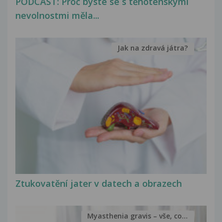
PODCAST: Proč byste se s těhotenskými
nevolnostmi měla...
Jak na zdravá játra?
Ztukovatění jater v datech a obrazech
Myasthenia gravis – vše, co...