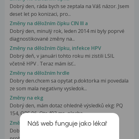
Dobrý den, ráda bych se zeptala na Váš názor. Jsem
deset let po konizaci, pro...
Změny na děložním čípku CIN III a
Dobrý den, minulý rok, leden 2014 mi byly poprvé
diagnostikované změny na...
Změny na děložním čípku, infekce HPV
Dobrý deň, v januári tohto roku mi zistili LSIL
včetně HPV . Teraz mám ísť...
Změny na děložním hrdle
Dobry den.chcem sa opytat p.doktorka mi povedala
ze som mala negativny vysledok...
Změny na ekg
Dobrý den, mám dotaz ohledně výsledků ekg: PQ
154, QRS 96, Qtc 493 ms, ploche...
Změny na EKG
Náš web funguje jako lékař
Dobrý den. 15.6. jsem byla na EKG vyšetření. Po
prohlídce výsledku se mě doktorka...