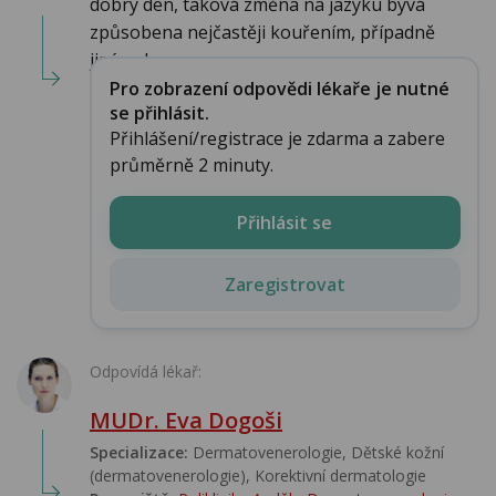
dobrý den, taková změna na jazyku bývá
způsobena nejčastěji kouřením, případně
jiným d...
Pro zobrazení odpovědi lékaře je nutné
se přihlásit.
Přihlášení/registrace je zdarma a zabere
průměrně 2 minuty.
Přihlásit se
Zaregistrovat
Odpovídá lékař:
MUDr. Eva Dogoši
Specializace:
Dermatovenerologie, Dětské kožní
(dermatovenerologie), Korektivní dermatologie