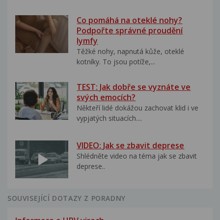
Co pomáhá na oteklé nohy?
Podpořte správné proudění
lymfy
Těžké nohy, napnutá kůže, oteklé
kotníky. To jsou potíže,...
TEST: Jak dobře se vyznáte ve
svých emocích?
Někteří lidé dokážou zachovat klid i ve
vypjatých situacích....
VIDEO: Jak se zbavit deprese
Shlédněte video na téma jak se zbavit
deprese..
SOUVISEJÍCÍ DOTAZY Z PORADNY