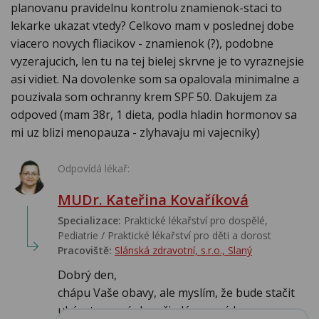
planovanu pravidelnu kontrolu znamienok-staci to
lekarke ukazat vtedy? Celkovo mam v poslednej dobe
viacero novych fliacikov - znamienok (?), podobne
vyzerajucich, len tu na tej bielej skrvne je to vyraznejsie
asi vidiet. Na dovolenke som sa opalovala minimalne a
pouzivala som ochranny krem SPF 50. Dakujem za
odpoved (mam 38r, 1 dieta, podla hladin hormonov sa
mi uz blizi menopauza - zlyhavaju mi vajecniky)
Odpovídá lékař:
MUDr. Kateřina Kovaříková
Specializace:
Praktické lékařství pro dospělé,
Pediatrie / Praktické lékařství pro děti a dorost
Pracoviště:
Slánská zdravotní, s.r.o., Slaný
Dobrý den,
chápu Vaše obavy, ale myslím, že bude stačit
ukázat znaménko při plánované ko...