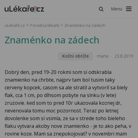
Menu
uLékaře.cz
Poradna lékaře
Znaménko na zádech
Znaménko na zádech
Kožní obtíže
maria
23.8.2019
Dobrý den, pred 19-20 rokmi som si odskrabla
znamienko na chrbte, najprv tam bol tusim taky
cerveny kopcek, casom sa ale stratil a vytvoril sa biely
flak, cca 1 cm, po dlhsom pobyte na slnku (v lete)
zruzovie. ked som to pred 10r ukazovala koznej dr,
nevenovala tomu moc pozornost. Teraz po letnej
dovolenke som si vsimla, ze sa v strede toho bieleho
flaku vytvara akoby nove znamienko - je to ako peha, v
rovine koze. Mam sa znepokojovat? v novembri mam