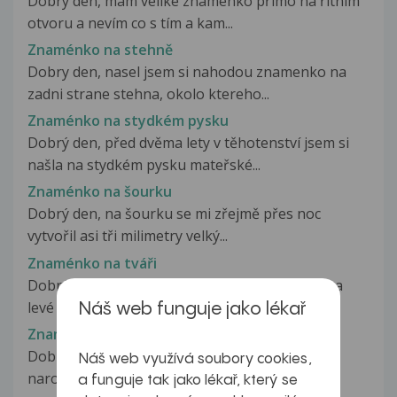
Dobrý den, mám veliké znaménko přímo na řitním
otvoru a nevím co s tím a kam...
Znaménko na stehně
Dobry den, nasel jsem si nahodou znamenko na
zadni strane stehna, okolo ktereho...
Znaménko na stydkém pysku
Dobrý den, před dvěma lety v těhotenství jsem si
našla na stydkém pysku mateřské...
Znaménko na šourku
Dobrý den, na šourku se mi zřejmě přes noc
vytvořil asi tři milimetry velký...
Znaménko na tváři
Dobrý den, nějakou bodu mě bolí znamenko na
levé straně tváří, takovou bolest...
Náš web funguje jako lékař
Znaménko na uchu
Dobry den na uchu mam znamienko asi od d
Náš web využívá soubory cookies,
narodenia ale zda sa mi ze sa o dost...
a funguje tak jako lékař, který se