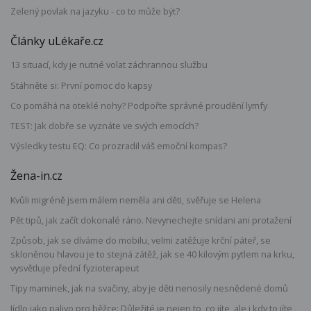
Zelený povlak na jazyku - co to může být?
Články uLékaře.cz
13 situací, kdy je nutné volat záchrannou službu
Stáhněte si: První pomoc do kapsy
Co pomáhá na oteklé nohy? Podpořte správné proudění lymfy
TEST: Jak dobře se vyznáte ve svých emocích?
Výsledky testu EQ: Co prozradil váš emoční kompas?
Žena-in.cz
Kvůli migréně jsem málem neměla ani děti, svěřuje se Helena
Pět tipů, jak začít dokonalé ráno. Nevynechejte snídani ani protažení
Způsob, jak se díváme do mobilu, velmi zatěžuje krční páteř, se
skloněnou hlavou je to stejná zátěž, jak se 40 kilovým pytlem na krku,
vysvětluje přední fyzioterapeut
Tipy maminek, jak na svačiny, aby je děti nenosily nesnědené domů
Jídlo jako palivo pro běžce: Důležité je nejen to, co jíte, ale i kdy to jíte