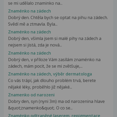
se mi udělalo znaminko na...
Znaménko na zádech
Dobrý den. Chtěla bych se optat na pihu na zádech.
Svědí mě a ztmavla. Byla...
Znaménko na zádech
Dobrý den, všimla jsem si malé pihy na zádech a
nejsem si jistá, zda je nová...
Znaménko na zádech
Dobrý den, v příloze Vám zasílám znaménko na
zádech, mám pocit, že se mi zvětšuje,...
Znaménko na zádech, výběr dermatologa
Co vás trápí, jak dlouho problém trvá, berete
nějaké léky, proběhlo již nějaké...
Znamenko od narozeni
Dobry den, syn (nyni 3m) ma od narozenina hlave
&quot;znamenko&quot;. O co se...
Znaménko odtraněné laserem, repigmentace