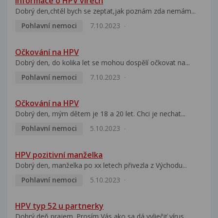
Informace o HPV virech
Dobrý den,chtěl bych se zeptat,jak poznám zda nemám...
Pohlavní nemoci
7.10.2023
Očkování na HPV
Dobrý den, do kolika let se mohou dospělí očkovat na...
Pohlavní nemoci
7.10.2023
Očkování na HPV
Dobrý den, mým dětem je 18 a 20 let. Chci je nechat...
Pohlavní nemoci
5.10.2023
HPV pozitivní manželka
Dobrý den, manželka po xx letech přivezla z Východu...
Pohlavní nemoci
5.10.2023
HPV typ 52 u partnerky
Dobrý deň prajem. Prosím Vás ako sa dá vyliečiť vírus...