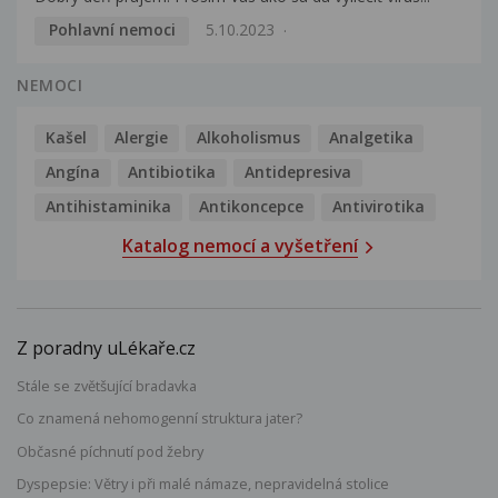
Pohlavní nemoci
5.10.2023
NEMOCI
Kašel
Alergie
Alkoholismus
Analgetika
Angína
Antibiotika
Antidepresiva
Antihistaminika
Antikoncepce
Antivirotika
Katalog nemocí a vyšetření
Z poradny uLékaře.cz
Stále se zvětšující bradavka
Co znamená nehomogenní struktura jater?
Občasné píchnutí pod žebry
Dyspepsie: Větry i při malé námaze, nepravidelná stolice