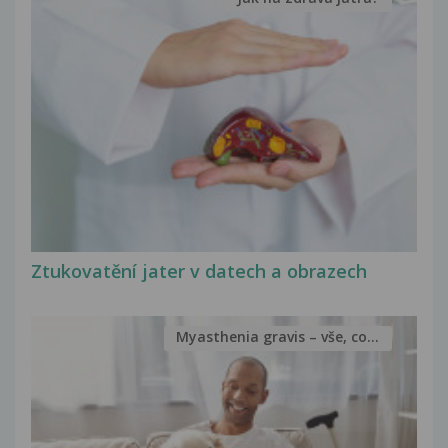
Ztukovatění jater v datech a obrazech
Myasthenia gravis – vše, co...