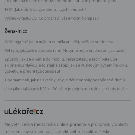
Co pomáhá na oteklé nohy? Podpořte správné proudění lymfy
TEST: Jak dobře se vyznáte ve svých emocích?
Výsledky testu EQ: Co prozradil váš emoční kompas?
Žena-in.cz
Kvůli migréně jsem málem neměla ani děti, svěřuje se Helena
Pět tipů, jak začít dokonalé ráno. Nevynechejte snídani ani protažení
Způsob, jak se díváme do mobilu, velmi zatěžuje krční páteř, se
skloněnou hlavou je to stejná zátěž, jak se 40 kilovým pytlem na krku,
vysvětluje přední fyzioterapeut
Tipy maminek, jak na svačiny, aby je děti nenosily nesnědené domů
Jídlo jako palivo pro běžce: Důležité je nejen to, co jíte, ale i kdy to jíte
Největší česká medicínská online poradna a průkopník v oblasti
telemedicíny si klade za cíl zefektivnit a zkvalitnit české