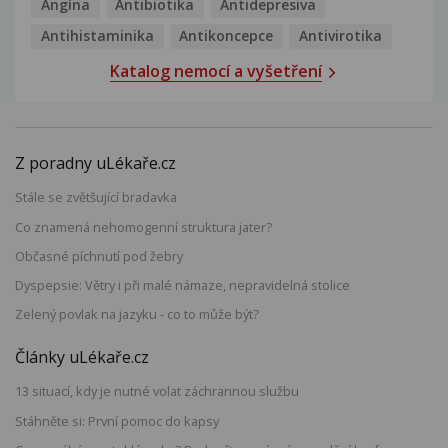
Angína
Antibiotika
Antidepresiva
Antihistaminika
Antikoncepce
Antivirotika
Katalog nemocí a vyšetření
Z poradny uLékaře.cz
Stále se zvětšující bradavka
Co znamená nehomogenní struktura jater?
Občasné píchnutí pod žebry
Dyspepsie: Větry i při malé námaze, nepravidelná stolice
Zelený povlak na jazyku - co to může být?
Články uLékaře.cz
13 situací, kdy je nutné volat záchrannou službu
Stáhněte si: První pomoc do kapsy