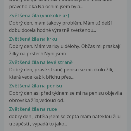
praveho oka.Na ocnim jsem byla...
Zvětšená žíla (varikokéla?)
Dobrý den, mám takový problém. Mám už delší
dobu docela hodně výrazně zvětšenou...
Zvětšená žíla na krku
Dobrý den. Mám varixy u dělohy. Občas mi praskají
žilky na prstech.Nyní jsem...
Zvětšená žíla na levé straně
Dobrý den, pravé straně penisu se mi okolo žíli,
která vede kaž k břichu přes...
Zvětšená žíla na penisu
Dobrý den asi před týdnem se mi na penisu objevila
obrovská žíla,vedoucí od...
Zvětšená žíla na ruce
dobrý den , chtěla jsem se zepta mám nateklou žílu
u zápěstí , vypadá to jako...