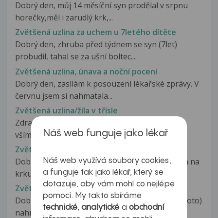
Dobrý den, můj 14 měsíční syn prodělal v srpnu
horečky,měl i zarudlý krk,...
Zvětšená uzlina za uchem u 7letého dítěte
Dobrý den, zhruba před týdnem se syn (7let)
probudil, tahal se za ušní boltec...
Zvětšená uzlina, únava a noční pocení
Dobrý den, zasílám k posouzení lékařské zprávy. V
červnu jsem si nahmatala...
Zvětšená uzlina/žíla v třísle
Zdravím, zhruba před 10 - 14 dny jsem si začal
Náš web funguje jako lékař
všímat zvětšené uzliny/žíly v...
Zvětšená uzlinka
Dobrý den, chtěla jsem se poradit ohledně uzlin na
Náš web využívá soubory cookies,
a funguje tak jako lékař, který se
krku. Je mi 23 let, před...
dotazuje, aby vám mohl co nejlépe
Zvětšená uzlinka
pomoci. My takto sbíráme
Dobrý den, dnes jsem si na krku v místech (viz foto)
technické
,
analytické
a
obchodní
nahmatala uzlinku nebo...