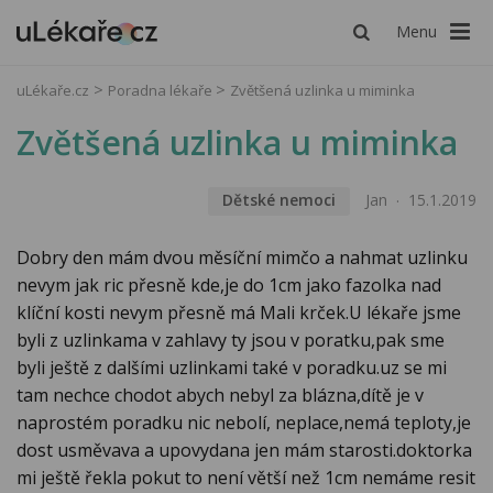
Menu
uLékaře.cz
Poradna lékaře
Zvětšená uzlinka u miminka
Zvětšená uzlinka u miminka
Dětské nemoci
Jan
15.1.2019
Dobry den mám dvou měsíční mimčo a nahmat uzlinku
nevym jak ric přesně kde,je do 1cm jako fazolka nad
klíční kosti nevym přesně má Mali krček.U lékaře jsme
byli z uzlinkama v zahlavy ty jsou v poratku,pak sme
byli ještě z dalšími uzlinkami také v poradku.uz se mi
tam nechce chodot abych nebyl za blázna,dítě je v
naprostém poradku nic nebolí, neplace,nemá teploty,je
dost usměvava a upovydana jen mám starosti.doktorka
mi ještě řekla pokut to není větší než 1cm nemáme resit