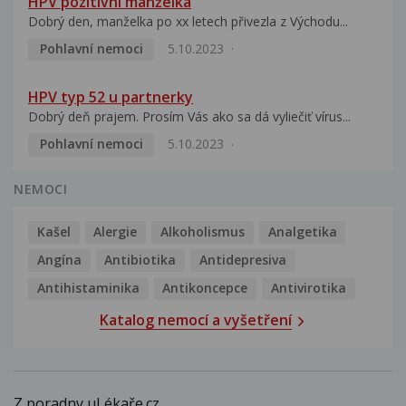
HPV pozitivní manželka
Dobrý den, manželka po xx letech přivezla z Východu...
Pohlavní nemoci
5.10.2023
HPV typ 52 u partnerky
Dobrý deň prajem. Prosím Vás ako sa dá vyliečiť vírus...
Pohlavní nemoci
5.10.2023
NEMOCI
Kašel
Alergie
Alkoholismus
Analgetika
Angína
Antibiotika
Antidepresiva
Antihistaminika
Antikoncepce
Antivirotika
Katalog nemocí a vyšetření
Z poradny uLékaře.cz