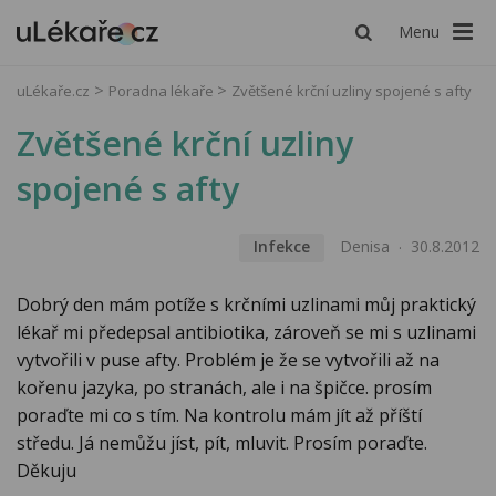
Menu
uLékaře.cz
Poradna lékaře
Zvětšené krční uzliny spojené s afty
Zvětšené krční uzliny
spojené s afty
Infekce
Denisa
30.8.2012
Dobrý den mám potíže s krčními uzlinami můj praktický
lékař mi předepsal antibiotika, zároveň se mi s uzlinami
vytvořili v puse afty. Problém je že se vytvořili až na
kořenu jazyka, po stranách, ale i na špičce. prosím
poraďte mi co s tím. Na kontrolu mám jít až příští
středu. Já nemůžu jíst, pít, mluvit. Prosím poraďte.
Děkuju