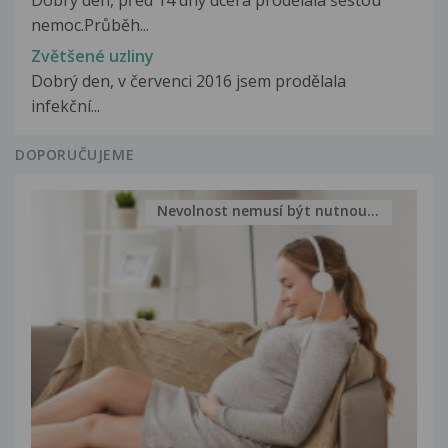
Dobrý den, před 14 dny dcera prodělala šestou
nemoc.Průběh...
Zvětšené uzliny
Dobrý den, v červenci 2016 jsem prodělala
infekční...
DOPORUČUJEME
Nevolnost nemusí být nutnou...