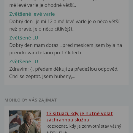
mé levé varle je ohodně větší...
Zvětšené levé varle
Dobrý den- je mi 12 a mé levé varle je o něco větší
než pravé. Je o něco citlivější...
Zvětšené LU
Dobry den mam dotaz ...pred mesicem jsem byla na
preockovani tetanu po 17 letech...
Zvětšené LU
Zdravím :-), předem děkuji za předešlou odpověd.
Chci se zeptat. Jsem hubený,...
MOHLO BY VÁS ZAJÍMAT
13 situací, kdy je nutné volat
záchrannou službu
Rozpoznat, kdy je zdravotní stav vážný
a kdy už je...