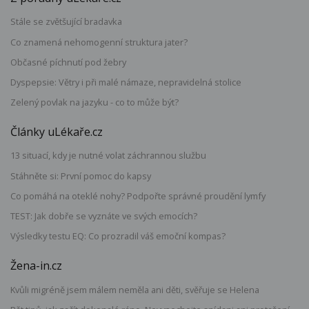
Stále se zvětšující bradavka
Co znamená nehomogenní struktura jater?
Občasné píchnutí pod žebry
Dyspepsie: Větry i při malé námaze, nepravidelná stolice
Zelený povlak na jazyku - co to může být?
Články uLékaře.cz
13 situací, kdy je nutné volat záchrannou službu
Stáhněte si: První pomoc do kapsy
Co pomáhá na oteklé nohy? Podpořte správné proudění lymfy
TEST: Jak dobře se vyznáte ve svých emocích?
Výsledky testu EQ: Co prozradil váš emoční kompas?
Žena-in.cz
Kvůli migréně jsem málem neměla ani děti, svěřuje se Helena