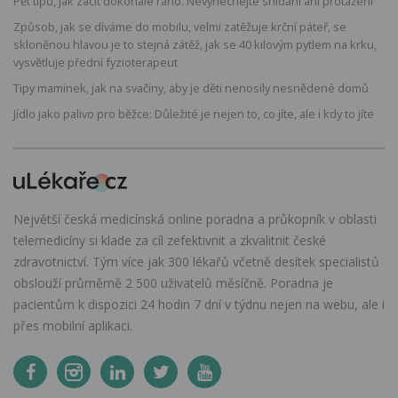
Pět tipů, jak začít dokonalé ráno. Nevynechejte snídani ani protažení
Způsob, jak se díváme do mobilu, velmi zatěžuje krční páteř, se
skloněnou hlavou je to stejná zátěž, jak se 40 kilovým pytlem na krku,
vysvětluje přední fyzioterapeut
Tipy maminek, jak na svačiny, aby je děti nenosily nesnědené domů
Jídlo jako palivo pro běžce: Důležité je nejen to, co jíte, ale i kdy to jíte
Největší česká medicínská online poradna a průkopník v oblasti
telemedicíny si klade za cíl zefektivnit a zkvalitnit české
zdravotnictví. Tým více jak 300 lékařů včetně desítek specialistů
obslouží průměrně 2 500 uživatelů měsíčně. Poradna je
pacientům k dispozici 24 hodin 7 dní v týdnu nejen na webu, ale i
přes mobilní aplikaci.