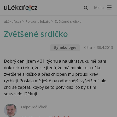
Menu
uLékaře.cz
Poradna lékaře
Zvětšené srdíčko
Zvětšené srdíčko
Gynekologie
Klára
30.4.2013
Dobrý den, jsem v 31. týdnu a na ultrazvuku mě paní
doktorka řekla, že se jí zdá, že má miminko trošku
zvětšené srdíčko a přes chlopeň mu proudí krev
rychleji. Poslala mě ještě na odbornější vyšetření, ale
chci se zeptat, kdyby se to potvrdilo, co by s tím
souviselo. Děkuji
Odpovídá lékař: