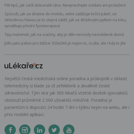
Pět tipů, jak začít dokonalé ráno. Nevynechejte snídani ani protažení
Způsob, jak se díváme do mobilu, velmi zatěžuje krční páteř, se
skloněnou hlavou je to stejná zátěž, jak se 40 kilovým pytlem na krku,
vysvětluje přední fyzioterapeut
Tipy maminek, jak na svačiny, aby je děti nenosily nesnědené domů
Jídlo jako palivo pro běžce: Důležité je nejen to, co jíte, ale i kdy to jíte
Největší česká medicínská online poradna a průkopník v oblasti
telemedicíny si klade za cíl zefektivnit a zkvalitnit české
zdravotnictví. Tým více jak 300 lékařů včetně desítek specialistů
obslouží průměrně 2 500 uživatelů měsíčně. Poradna je
pacientům k dispozici 24 hodin 7 dní v týdnu nejen na webu, ale i
přes mobilní aplikaci.