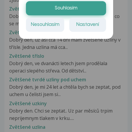
Zvětšené stydké pysky
Souhlasím
Dobrý den mám takový problém. Je to asi týden co
se mi zvětšily stydké pysky...
Nesouhlasím
Nastavení
Zvětšené tříselné uzliny
Dobrý den, už asi cca 14 dní mám zvětšené uzliny v
třísle. Jedna uzlina má cca...
Zvětšené tříslo
Dobrý den, ve dvanácti letech jsem prodělala
operaci slepého střeva. Od dětství...
Zvětšené tvrdé uzliny pod uchem
Dobrý den, je mi 24 let a chtěla bych se zeptat, pod
uchem u čelisti jsem si...
Zvětšené uzkiny
Dobry den. Chci se zeptat.. Uz par měsíců trpim
neprijemnym tlakem v krku.....
Zvětšené uzlina