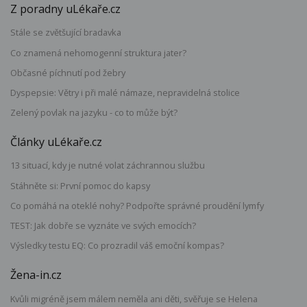
Z poradny uLékaře.cz
Stále se zvětšující bradavka
Co znamená nehomogenní struktura jater?
Občasné píchnutí pod žebry
Dyspepsie: Větry i při malé námaze, nepravidelná stolice
Zelený povlak na jazyku - co to může být?
Články uLékaře.cz
13 situací, kdy je nutné volat záchrannou službu
Stáhněte si: První pomoc do kapsy
Co pomáhá na oteklé nohy? Podpořte správné proudění lymfy
TEST: Jak dobře se vyznáte ve svých emocích?
Výsledky testu EQ: Co prozradil váš emoční kompas?
Žena-in.cz
Kvůli migréně jsem málem neměla ani děti, svěřuje se Helena