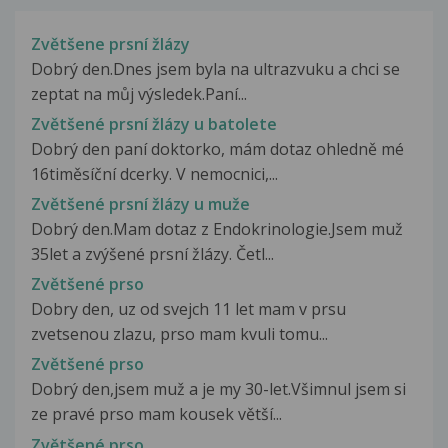
Zvětšene prsní žlázy
Dobrý den.Dnes jsem byla na ultrazvuku a chci se
zeptat na můj výsledek.Paní...
Zvětšené prsní žlázy u batolete
Dobrý den paní doktorko, mám dotaz ohledně mé
16timěsíční dcerky. V nemocnici,...
Zvětšené prsní žlázy u muže
Dobrý den.Mam dotaz z Endokrinologie.Jsem muž
35let a zvýšené prsní žlázy. Četl...
Zvětšené prso
Dobry den, uz od svejch 11 let mam v prsu
zvetsenou zlazu, prso mam kvuli tomu...
Zvětšené prso
Dobrý den,jsem muž a je my 30-let.Všimnul jsem si
ze pravé prso mam kousek větší...
Zvětšené prso