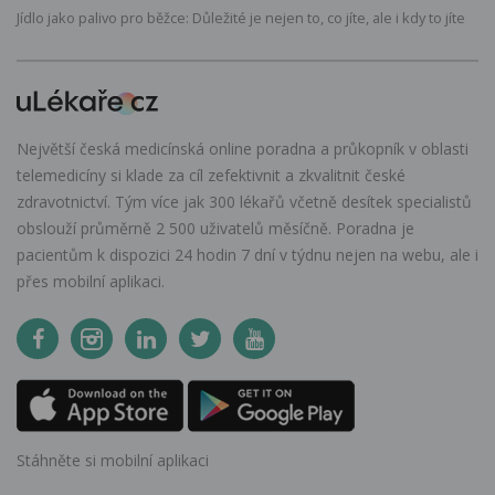
Jídlo jako palivo pro běžce: Důležité je nejen to, co jíte, ale i kdy to jíte
Největší česká medicínská online poradna a průkopník v oblasti
telemedicíny si klade za cíl zefektivnit a zkvalitnit české
zdravotnictví. Tým více jak 300 lékařů včetně desítek specialistů
obslouží průměrně 2 500 uživatelů měsíčně. Poradna je
pacientům k dispozici 24 hodin 7 dní v týdnu nejen na webu, ale i
přes mobilní aplikaci.
Stáhněte si mobilní aplikaci