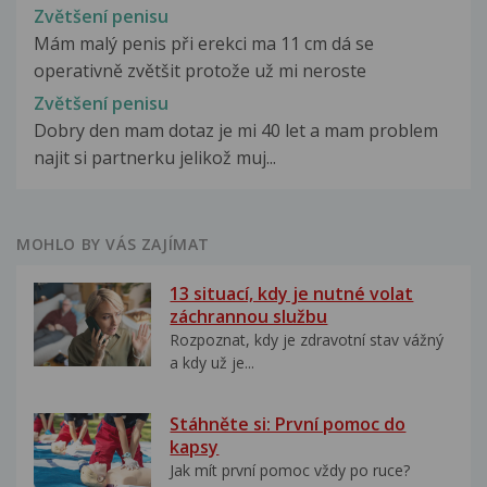
Zvětšení penisu
Mám malý penis při erekci ma 11 cm dá se
operativně zvětšit protože už mi neroste
Zvětšení penisu
Dobry den mam dotaz je mi 40 let a mam problem
najit si partnerku jelikož muj...
MOHLO BY VÁS ZAJÍMAT
13 situací, kdy je nutné volat
záchrannou službu
Rozpoznat, kdy je zdravotní stav vážný
a kdy už je...
Stáhněte si: První pomoc do
kapsy
Jak mít první pomoc vždy po ruce?