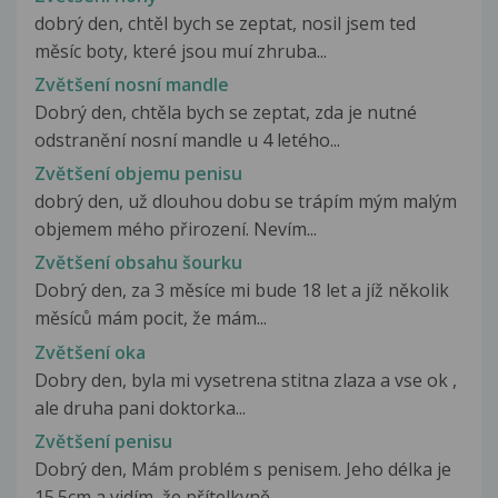
dobrý den, chtěl bych se zeptat, nosil jsem ted
měsíc boty, které jsou muí zhruba...
Zvětšení nosní mandle
Dobrý den, chtěla bych se zeptat, zda je nutné
odstranění nosní mandle u 4 letého...
Zvětšení objemu penisu
dobrý den, už dlouhou dobu se trápím mým malým
objemem mého přirození. Nevím...
Zvětšení obsahu šourku
Dobrý den, za 3 měsíce mi bude 18 let a jíž několik
měsíců mám pocit, že mám...
Zvětšení oka
Dobry den, byla mi vysetrena stitna zlaza a vse ok ,
ale druha pani doktorka...
Zvětšení penisu
Dobrý den, Mám problém s penisem. Jeho délka je
15.5cm a vidím, že přítelkyně...