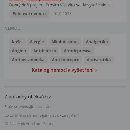
Dobrý deň prajem. Prosím Vás ako sa dá vyliečiť vírus...
Pohlavní nemoci
5.10.2023
NEMOCI
Kašel
Alergie
Alkoholismus
Analgetika
Angína
Antibiotika
Antidepresiva
Antihistaminika
Antikoncepce
Antivirotika
Katalog nemocí a vyšetření
Z poradny uLékaře.cz
Stále se zvětšující bradavka
Co znamená nehomogenní struktura jater?
Občasné píchnutí pod žebry