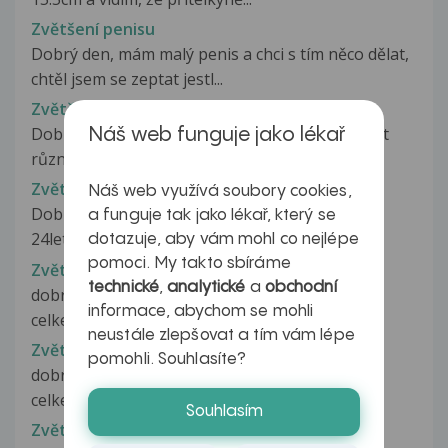
Zvětšení penisu
Dobrý den, mám malý penis a chci s tím něco dělat,
chtěl jsem se zeptat jestl...
Zvětšení penisu
Dobrý den, Chtěl jsem se zeptat jestli se da věřit
Náš web funguje jako lékař
různým prostředkům v tabletách...
Zvětšení penisu
Náš web využívá soubory cookies,
Dobrý den, mám problém s penisem ve svých
a funguje tak jako lékař, který se
24letech mám penis jen necelejch 13cm....
dotazuje, aby vám mohl co nejlépe
pomoci. My takto sbíráme
Zvětšení penisu
technické
,
analytické
a
obchodní
dobrý den chtěl sem se zeptat , je 25 let a mám
informace, abychom se mohli
celkem malý penis (14,5 cm)...
neustále zlepšovat a tím vám lépe
Zvětšení penisu
pomohli. Souhlasíte?
dobrý den chtěl sem se zeptat , je 25 let a mám
celkem malý penis (14,5 cm)...
Souhlasím
Zvětšení penisu