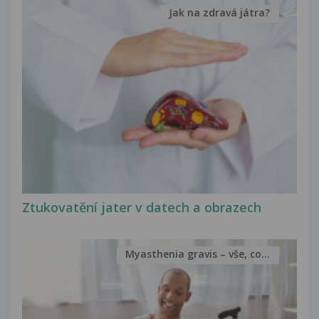
Jak na zdravá játra?
Ztukovatění jater v datech a obrazech
Myasthenia gravis – vše, co...