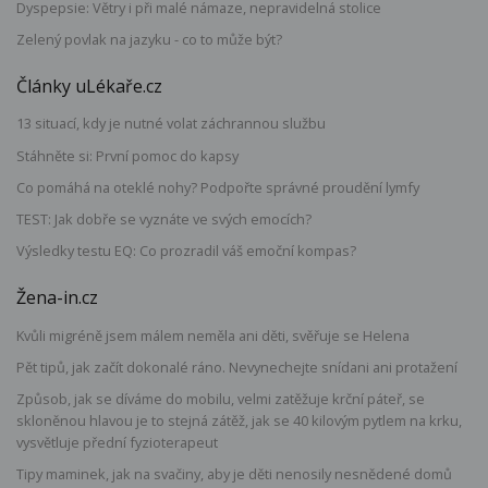
Dyspepsie: Větry i při malé námaze, nepravidelná stolice
Zelený povlak na jazyku - co to může být?
Články uLékaře.cz
13 situací, kdy je nutné volat záchrannou službu
Stáhněte si: První pomoc do kapsy
Co pomáhá na oteklé nohy? Podpořte správné proudění lymfy
TEST: Jak dobře se vyznáte ve svých emocích?
Výsledky testu EQ: Co prozradil váš emoční kompas?
Žena-in.cz
Kvůli migréně jsem málem neměla ani děti, svěřuje se Helena
Pět tipů, jak začít dokonalé ráno. Nevynechejte snídani ani protažení
Způsob, jak se díváme do mobilu, velmi zatěžuje krční páteř, se
skloněnou hlavou je to stejná zátěž, jak se 40 kilovým pytlem na krku,
vysvětluje přední fyzioterapeut
Tipy maminek, jak na svačiny, aby je děti nenosily nesnědené domů