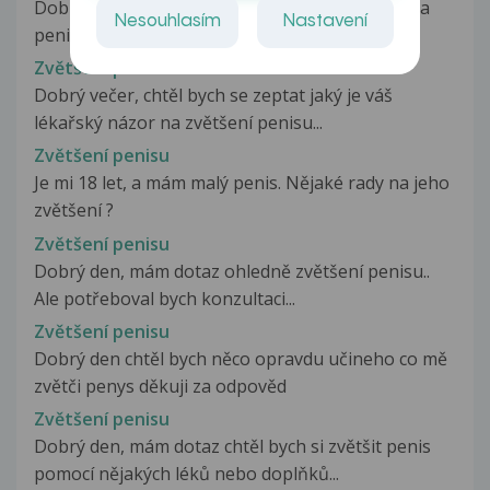
Dobrý den, chtěl bych znát váš nazor na cviky na
Nesouhlasím
Nastavení
penis konkrotně jelqing a Kegelovy...
Zvětšení penisu
Dobrý večer, chtěl bych se zeptat jaký je váš
lékařský názor na zvětšení penisu...
Zvětšení penisu
Je mi 18 let, a mám malý penis. Nějaké rady na jeho
zvětšení ?
Zvětšení penisu
Dobrý den, mám dotaz ohledně zvětšení penisu..
Ale potřeboval bych konzultaci...
Zvětšení penisu
Dobrý den chtěl bych něco opravdu učineho co mě
zvětči penys děkuji za odpověd
Zvětšení penisu
Dobrý den, mám dotaz chtěl bych si zvětšit penis
pomocí nějakých léků nebo doplňků...