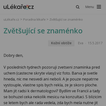
Menu
uLékaře.cz
Poradna lékaře
Zvětšující se znaménko
Zvětšující se znaménko
Kožní obtíže
Eva
15.5.2017
Dobry den,
V poslednich tydnech pozoruji zvetseni znaminka pred
uchem (castecne skryte vlasy) viz foto. Barva je svetle
hneda, nic me nesvedi ani neboli. A je pouze nepatrne
vystouple, vlastne spis bych rekla, ze je skoro ploche.
Mam jit radsi k dermatologovi? Bydlim ve Francii a tady
se bohuzel ceka nekolik mesicu na konzultaci. S blizicim
se letem bych ale rada vedela, zda bych mela nutne jit