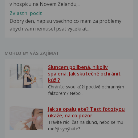
v hospicu na Novem Zelandu,...
Zvlastni pocit
Dobry den, napisu vsechno co mam za problemy
abych vam nemusel psat vycekrat....
MOHLO BY VÁS ZAJÍMAT
Sluncem políbená, nikoliv
spálená. Jak skutečně ochránit
kůži?
Chráníte svou kůži poctivě ochranným
faktorem? Nebo...
Jak se opalujete? Test fototypu
ukáže, na co pozor
Trávíte rádi čas na slunci, nebo se mu
raději vyhýbáte?...