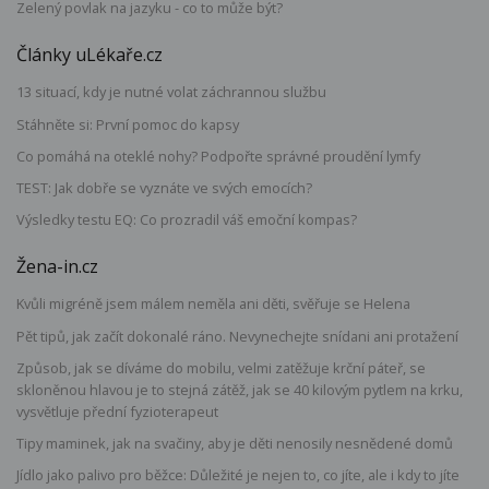
Zelený povlak na jazyku - co to může být?
Články uLékaře.cz
13 situací, kdy je nutné volat záchrannou službu
Stáhněte si: První pomoc do kapsy
Co pomáhá na oteklé nohy? Podpořte správné proudění lymfy
TEST: Jak dobře se vyznáte ve svých emocích?
Výsledky testu EQ: Co prozradil váš emoční kompas?
Žena-in.cz
Kvůli migréně jsem málem neměla ani děti, svěřuje se Helena
Pět tipů, jak začít dokonalé ráno. Nevynechejte snídani ani protažení
Způsob, jak se díváme do mobilu, velmi zatěžuje krční páteř, se
skloněnou hlavou je to stejná zátěž, jak se 40 kilovým pytlem na krku,
vysvětluje přední fyzioterapeut
Tipy maminek, jak na svačiny, aby je děti nenosily nesnědené domů
Jídlo jako palivo pro běžce: Důležité je nejen to, co jíte, ale i kdy to jíte