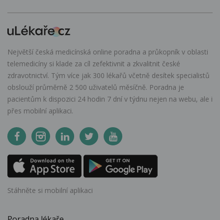
Největší česká medicínská online poradna a průkopník v oblasti
telemedicíny si klade za cíl zefektivnit a zkvalitnit české
zdravotnictví. Tým více jak 300 lékařů včetně desítek specialistů
obslouží průměrně 2 500 uživatelů měsíčně. Poradna je
pacientům k dispozici 24 hodin 7 dní v týdnu nejen na webu, ale i
přes mobilní aplikaci.
Stáhněte si mobilní aplikaci
Poradna lékaře