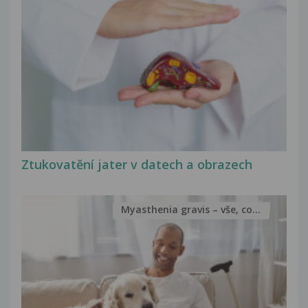
Ztukovatění jater v datech a obrazech
Myasthenia gravis – vše, co...