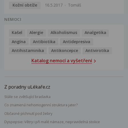
Kožní obtíže
16.5.2017
Tomáš
NEMOCI
Kašel
Alergie
Alkoholismus
Analgetika
Angína
Antibiotika
Antidepresiva
Antihistaminika
Antikoncepce
Antivirotika
Katalog nemocí a vyšetření
Z poradny uLékaře.cz
Stále se zvětšující bradavka
Co znamená nehomogenní struktura jater?
Občasné píchnutí pod žebry
Dyspepsie: Větry i při malé námaze, nepravidelná stolice