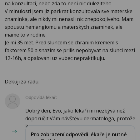
na konzultaci, nebo zda to neni nic duleziteho.
V minulosti jsem jiz parkrat konzultovala sve materske
znaminka, ale nikdy mi nenasli nic znepokojiveho. Mam
spoustu hemangiomu a materskych znaminek, ale
mame to v rodine.
Je mi 35 met. Pred sluncem se chranim kremem s
faktorem 50 a snazim se prilis nepobyvat na slunci mezi
12-16h, a opalovani uz vubec nepraktikuju.
Dekuji za radu.
Odpovídá lékař:
Dobrý den, Evo, jako lékaři mi nezbývá než
doporučit Vám návštěvu dermatologa, protože
k...
Pro zobrazení odpovědi lékaře je nutné