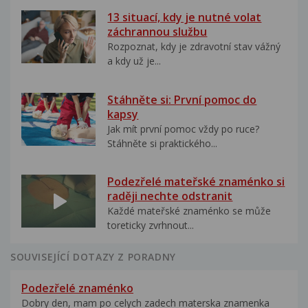
13 situací, kdy je nutné volat
záchrannou službu
Rozpoznat, kdy je zdravotní stav vážný
a kdy už je...
Stáhněte si: První pomoc do
kapsy
Jak mít první pomoc vždy po ruce?
Stáhněte si praktického...
Podezřelé mateřské znaménko si
raději nechte odstranit
Každé mateřské znaménko se může
toreticky zvrhnout...
SOUVISEJÍCÍ DOTAZY Z PORADNY
Podezřelé znaménko
Dobry den, mam po celych zadech materska znamenka