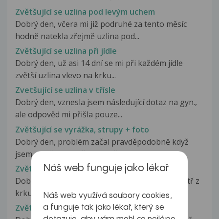
Zvětšující se uzlina pod levým uchem
Dobrý den, včera mi již podruhé za tento měsíc
hodně natekla zřejmě uzlina pod...
Zvětšující se uzlina při jídle
Dobrý den, už asi 14 dní se mi při každém jídle
zvětší uzlina vlevo na krku...
Zvetšující se uzlina v třísle
Dobrý den, vznesla jsem následující dotaz na gyn.,
ale odpověd mi přišla pouze...
Zvětšující se vyrážka, strupy + foto
Dobrý den, problém začal pravděpodobně když
jsem se při holení řízl. Utvořil...
Zvětšující se zduření mandle
Náš web funguje jako lékař
Dobrý den, na pravé mandli nahmatavam zevnitř z
krku bouli resp možná zduřeni...
Náš web využívá soubory cookies,
Zvětšující se znaménka a rudé znaménko
a funguje tak jako lékař, který se