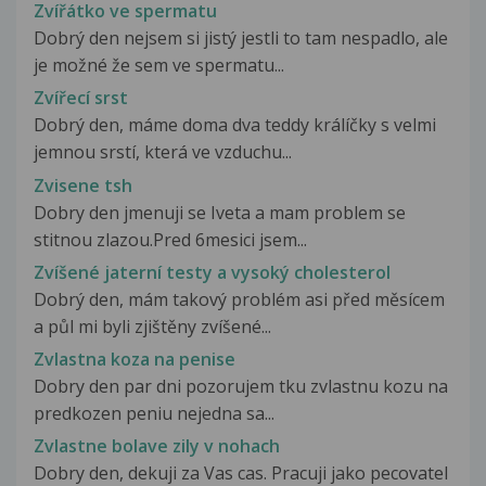
Zvířátko ve spermatu
Dobrý den nejsem si jistý jestli to tam nespadlo, ale
je možné že sem ve spermatu...
Zvířecí srst
Dobrý den, máme doma dva teddy králíčky s velmi
jemnou srstí, která ve vzduchu...
Zvisene tsh
Dobry den jmenuji se Iveta a mam problem se
stitnou zlazou.Pred 6mesici jsem...
Zvíšené jaterní testy a vysoký cholesterol
Dobrý den, mám takový problém asi před měsícem
a půl mi byli zjištěny zvíšené...
Zvlastna koza na penise
Dobry den par dni pozorujem tku zvlastnu kozu na
predkozen peniu nejedna sa...
Zvlastne bolave zily v nohach
Dobry den, dekuji za Vas cas. Pracuji jako pecovatel