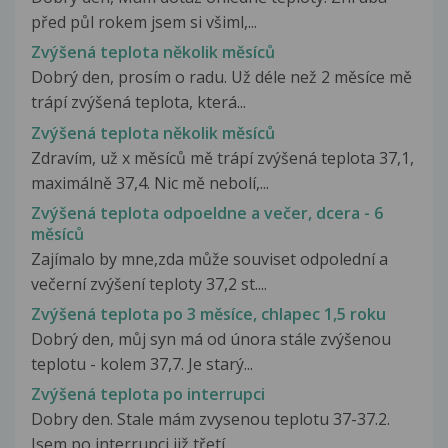
před půl rokem jsem si všiml,...
Zvýšená teplota několik měsíců
Dobrý den, prosím o radu. Už déle než 2 měsíce mě
trápí zvýšená teplota, která...
Zvýšená teplota několik měsíců
Zdravím, už x měsíců mě trápí zvýšená teplota 37,1,
maximálně 37,4. Nic mě nebolí,...
Zvýšená teplota odpoeldne a večer, dcera - 6
měsíců
Zajímalo by mne,zda může souviset odpolední a
večerní zvýšení teploty 37,2 st....
Zvýšená teplota po 3 měsíce, chlapec 1,5 roku
Dobrý den, můj syn má od února stále zvýšenou
teplotu - kolem 37,7. Je starý...
Zvýšená teplota po interrupci
Dobry den. Stale mám zvysenou teplotu 37-37.2.
Jsem po interrupci již třetí...