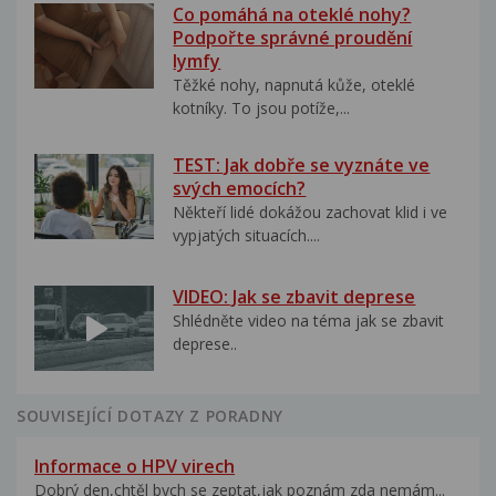
Co pomáhá na oteklé nohy?
Podpořte správné proudění
lymfy
Těžké nohy, napnutá kůže, oteklé
kotníky. To jsou potíže,...
TEST: Jak dobře se vyznáte ve
svých emocích?
Někteří lidé dokážou zachovat klid i ve
vypjatých situacích....
VIDEO: Jak se zbavit deprese
Shlédněte video na téma jak se zbavit
deprese..
SOUVISEJÍCÍ DOTAZY Z PORADNY
Informace o HPV virech
Dobrý den,chtěl bych se zeptat,jak poznám zda nemám...