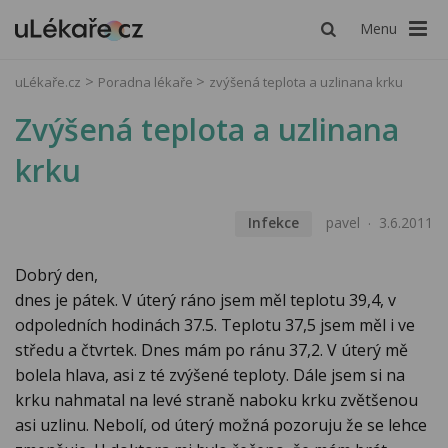
Menu
uLékaře.cz
Poradna lékaře
zvýšená teplota a uzlinana krku
Zvýšená teplota a uzlinana
krku
Infekce
pavel
3.6.2011
Dobrý den,
dnes je pátek. V úterý ráno jsem měl teplotu 39,4, v
odpoledních hodinách 37.5. Teplotu 37,5 jsem měl i ve
středu a čtvrtek. Dnes mám po ránu 37,2. V úterý mě
bolela hlava, asi z té zvýšené teploty. Dále jsem si na
krku nahmatal na levé straně naboku krku zvětšenou
asi uzlinu. Nebolí, od úterý možná pozoruju že se lehce