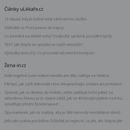
Články uLékaře.cz
13 situací, kdy je nutné volat záchrannou službu
Stáhněte si: První pomoc do kapsy
Co pomáhá na oteklé nohy? Podpořte správné proudění lymfy
TEST: Jak dobře se vyznáte ve svých emocích?
Výsledky testu EQ: Co prozradil váš emoční kompas?
Žena-in.cz
Kvůli migréně jsem málem neměla ani děti, svěřuje se Helena
Pět tipů, jak začít dokonalé ráno. Nevynechejte snídani ani protažení
Způsob, jak se díváme do mobilu, velmi zatěžuje krční páteř, se
skloněnou hlavou je to stejná zátěž, jak se 40 kilovým pytlem na krku,
vysvětluje přední fyzioterapeut
Tipy maminek, jak na svačiny, aby je děti nenosily nesnědené domů
Jídlo jako palivo pro běžce: Důležité je nejen to, co jíte, ale i kdy to jíte