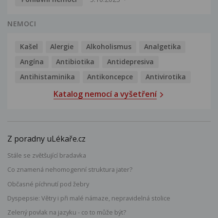
NEMOCI
Kašel
Alergie
Alkoholismus
Analgetika
Angína
Antibiotika
Antidepresiva
Antihistaminika
Antikoncepce
Antivirotika
Katalog nemocí a vyšetření
Z poradny uLékaře.cz
Stále se zvětšující bradavka
Co znamená nehomogenní struktura jater?
Občasné píchnutí pod žebry
Dyspepsie: Větry i při malé námaze, nepravidelná stolice
Zelený povlak na jazyku - co to může být?