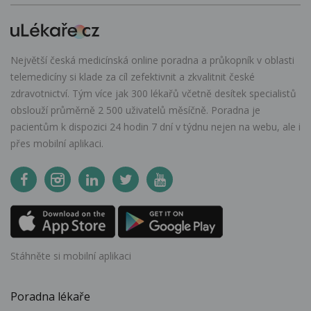
Největší česká medicínská online poradna a průkopník v oblasti
telemedicíny si klade za cíl zefektivnit a zkvalitnit české
zdravotnictví. Tým více jak 300 lékařů včetně desítek specialistů
obslouží průměrně 2 500 uživatelů měsíčně. Poradna je
pacientům k dispozici 24 hodin 7 dní v týdnu nejen na webu, ale i
přes mobilní aplikaci.
Stáhněte si mobilní aplikaci
Poradna lékaře