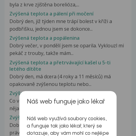
byla z krve zjištěna borelióza,...
Zvýšená teplota a pálení při močení
Dobrý den, již týden mne trápí bolest v kříži a
podbřišku, jednou jsem se dokonce...
Zvýšená teplota a popálenina
Dobrý večer, v pondělí jsem se oparila. Vyklouzl mi
pekáč z trouby, takže mám...
Zvýšená teplota a přetrvávající kašel u 5-ti
letého dítěte
Dobrý den, má dcera (4 roky a 11 měsíců) má
opakovaně zvýšenou teplotu nebo...
Zvýšená teplota a únava
Co vás trápí, jak dlouho problém trvá, berete
Náš web funguje jako lékař
nějaké léky, proběhlo již nějaké...
Zvýšená teplota a únava
Náš web využívá soubory cookies,
Dobrý den, nejsem si jista, zda můj dotaz patří
a funguje tak jako lékař, který se
právě Vám, ale doufám, že mi...
dotazuje, aby vám mohl co nejlépe