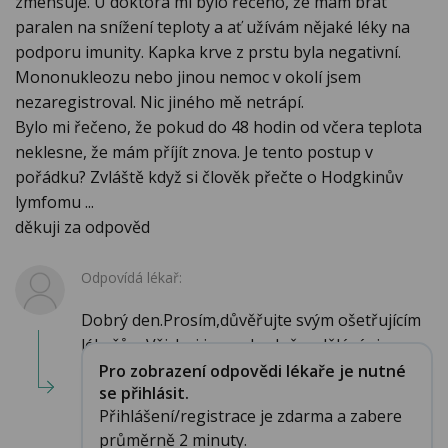
zmenšuje. U doktora mi bylo řečeno, že mám brát
paralen na snížení teploty a ať užívám nějaké léky na
podporu imunity. Kapka krve z prstu byla negativní.
Mononukleozu nebo jinou nemoc v okolí jsem
nezaregistroval. Nic jiného mě netrápí.
Bylo mi řečeno, že pokud do 48 hodin od včera teplota
neklesne, že mám příjít znova. Je tento postup v
pořádku? Zvláště když si člověk přečte o Hodgkinův
lymfomu ...
děkuji za odpověd
Odpovídá lékař:
Dobrý den.Prosím,důvěřujte svým ošetřujícím
lékařům.Všichni jsme shodně vzděláváni...
Pro zobrazení odpovědi lékaře je nutné
se přihlásit.
Přihlášení/registrace je zdarma a zabere
průměrně 2 minuty.