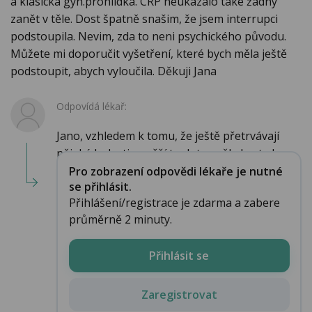
a klasicka gyn.prohlidka. CRP neukazalo také žadny
zanět v těle. Dost špatně snašim, že jsem interrupci
podstoupila. Nevim, zda to neni psychického původu.
Můžete mi doporučit vyšetření, které bych měla ještě
podstoupit, abych vyloučila. Děkuji Jana
Odpovídá lékař:
Jano, vzhledem k tomu, že ještě přetrvávají
nějaké bolesti a vyšší teplota, měla byste b...
Pro zobrazení odpovědi lékaře je nutné
se přihlásit.
Přihlášení/registrace je zdarma a zabere
průměrně 2 minuty.
Přihlásit se
Zaregistrovat