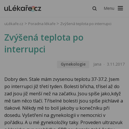
Menu
uLékaře.cz
Poradna lékaře
Zvýšená teplota po interrupci
Zvýšená teplota po
interrupci
Gynekologie
Jana
3.11.2017
Dobry den. Stale mám zvysenou teplotu 37-37.2. Jsem
po interrupci již třetí tyden. Bolesti břicha, třísel až do
zad jsou již menší než na začatku. Jsou spíše jako,když
mě tam něco tlačí. Tříselné bolesti jsou spíše pichlavé a
tlakové. Někdy mě to bolí jakoby u konečníku při
dosedu. Vyšetření na gynekologii v nemocnici v
pořádku. A u mé gynekoložky taky. Proveden ultrazvuk