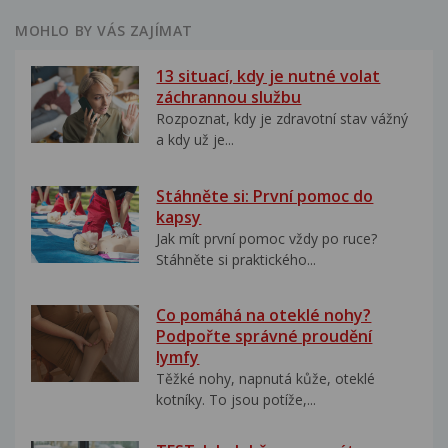
MOHLO BY VÁS ZAJÍMAT
13 situací, kdy je nutné volat
záchrannou službu
Rozpoznat, kdy je zdravotní stav vážný
a kdy už je...
Stáhněte si: První pomoc do
kapsy
Jak mít první pomoc vždy po ruce?
Stáhněte si praktického...
Co pomáhá na oteklé nohy?
Podpořte správné proudění
lymfy
Těžké nohy, napnutá kůže, oteklé
kotníky. To jsou potíže,...