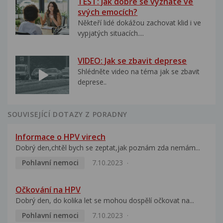
TEST: Jak dobře se vyznáte ve
svých emocích?
Někteří lidé dokážou zachovat klid i ve
vypjatých situacích....
VIDEO: Jak se zbavit deprese
Shlédněte video na téma jak se zbavit
deprese..
SOUVISEJÍCÍ DOTAZY Z PORADNY
Informace o HPV virech
Dobrý den,chtěl bych se zeptat,jak poznám zda nemám...
Pohlavní nemoci
7.10.2023
Očkování na HPV
Dobrý den, do kolika let se mohou dospělí očkovat na...
Pohlavní nemoci
7.10.2023