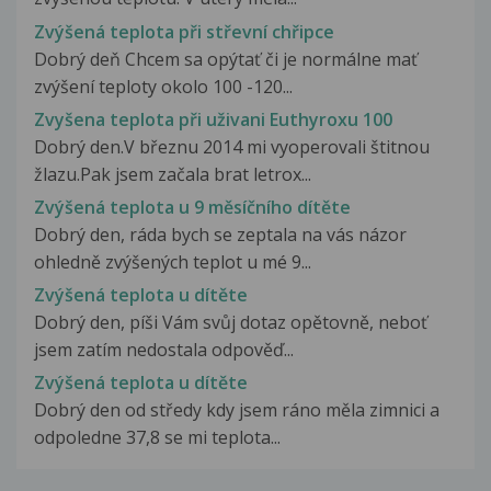
Zvýšená teplota při střevní chřipce
Dobrý deň Chcem sa opýtať či je normálne mať
zvýšení teploty okolo 100 -120...
Zvyšena teplota při uživani Euthyroxu 100
Dobrý den.V březnu 2014 mi vyoperovali štitnou
žlazu.Pak jsem začala brat letrox...
Zvýšená teplota u 9 měsíčního dítěte
Dobrý den, ráda bych se zeptala na vás názor
ohledně zvýšených teplot u mé 9...
Zvýšená teplota u dítěte
Dobrý den, píši Vám svůj dotaz opětovně, neboť
jsem zatím nedostala odpověď...
Zvýšená teplota u dítěte
Dobrý den od středy kdy jsem ráno měla zimnici a
odpoledne 37,8 se mi teplota...