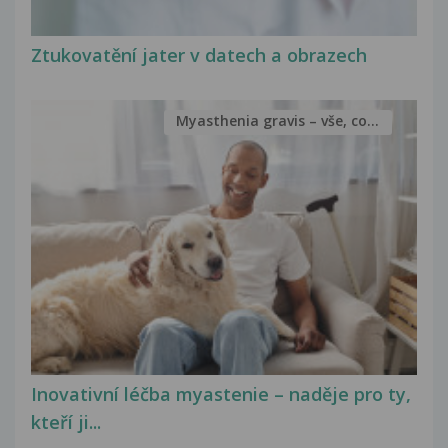
Ztukovatění jater v datech a obrazech
Myasthenia gravis – vše, co...
Inovativní léčba myastenie – naděje pro ty,
kteří ji...