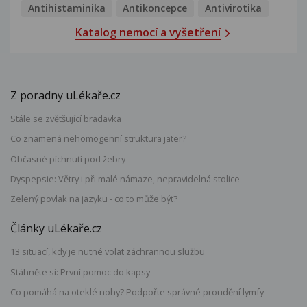
Antihistaminika
Antikoncepce
Antivirotika
Katalog nemocí a vyšetření
Z poradny uLékaře.cz
Stále se zvětšující bradavka
Co znamená nehomogenní struktura jater?
Občasné píchnutí pod žebry
Dyspepsie: Větry i při malé námaze, nepravidelná stolice
Zelený povlak na jazyku - co to může být?
Články uLékaře.cz
13 situací, kdy je nutné volat záchrannou službu
Stáhněte si: První pomoc do kapsy
Co pomáhá na oteklé nohy? Podpořte správné proudění lymfy