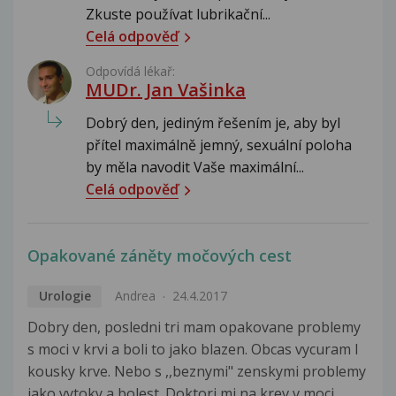
Zkuste používat lubrikační...
Celá odpověď
Odpovídá lékař:
MUDr. Jan Vašinka
Dobrý den, jediným řešením je, aby byl
přítel maximálně jemný, sexuální poloha
by měla navodit Vaše maximální...
Celá odpověď
Opakované záněty močových cest
Urologie
Andrea
24.4.2017
Dobry den, posledni tri mam opakovane problemy
s moci v krvi a boli to jako blazen. Obcas vycuram I
kousky krve. Nebo s ,,beznymi" zenskymi problemy
jako vytoky a bolest. Doktori mi na krev v moci