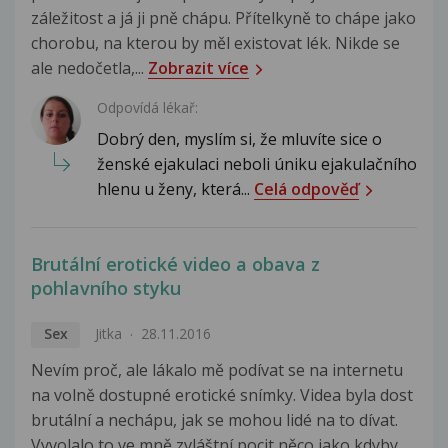
záležitost a já ji pně chápu. Přítelkyně to chápe jako
chorobu, na kterou by měl existovat lék. Nikde se
ale nedočetla,...
Zobrazit více
Odpovídá lékař:
Dobrý den, myslím si, že mluvíte sice o
ženské ejakulaci neboli úniku ejakulačního
hlenu u ženy, která...
Celá odpověď
Brutální erotické video a obava z
pohlavního styku
Sex
Jitka
28.11.2016
Nevím proč, ale lákalo mě podívat se na internetu
na volně dostupné erotické snímky. Videa byla dost
brutální a nechápu, jak se mohou lidé na to dívat.
Vyvolalo to ve mně zvláštní pocit něco jako kdyby