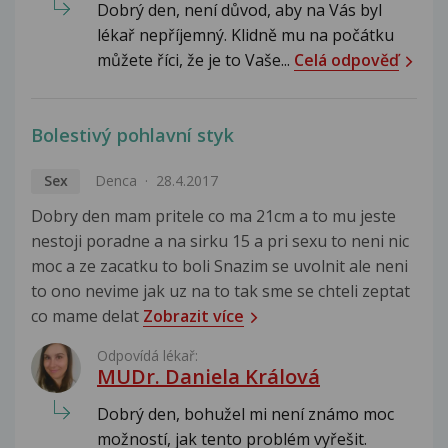
Dobrý den, není důvod, aby na Vás byl
lékař nepříjemný. Klidně mu na počátku
můžete říci, že je to Vaše...
Celá odpověď
Bolestivý pohlavní styk
Sex
Denca
28.4.2017
Dobry den mam pritele co ma 21cm a to mu jeste
nestoji poradne a na sirku 15 a pri sexu to neni nic
moc a ze zacatku to boli Snazim se uvolnit ale neni
to ono nevime jak uz na to tak sme se chteli zeptat
co mame delat
Zobrazit více
Odpovídá lékař:
MUDr. Daniela Králová
Dobrý den, bohužel mi není známo moc
možností, jak tento problém vyřešit.