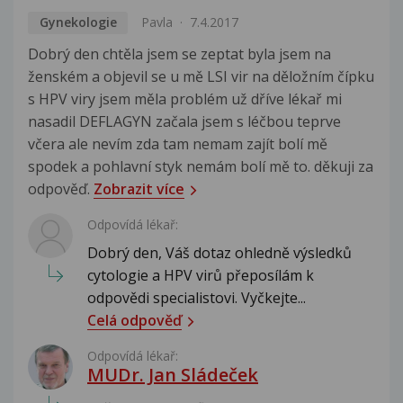
Gynekologie
Pavla
7.4.2017
Dobrý den chtěla jsem se zeptat byla jsem na
ženském a objevil se u mě LSI vir na děložním čípku
s HPV viry jsem měla problém už dříve lékař mi
nasadil DEFLAGYN začala jsem s léčbou teprve
včera ale nevím zda tam nemam zajít bolí mě
spodek a pohlavní styk nemám bolí mě to. děkuji za
odpověď.
Zobrazit více
Odpovídá lékař:
Dobrý den, Váš dotaz ohledně výsledků
cytologie a HPV virů přeposílám k
odpovědi specialistovi. Vyčkejte...
Celá odpověď
Odpovídá lékař:
MUDr. Jan Sládeček