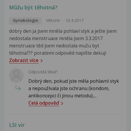
Můžu být těhotná?
Gynekologie
Viktorie
10.4.2017
dobry den ja jsem mněla pohlaví styk a ješte jsem
nedostala menstruace mněla jsem 3.3.2017
menstruace těd jsem nedostala mužu byt
těhotna??? poraťemi odpověd napište dekuji
Zobrazit více
Odpovídá lékař:
Dobrý den, pokud jste měla pohlavní styk
a nepoužívala jste ochranu (kondom,
antikoncepci či jinou metodu),...
Celá odpověď
LSI vir