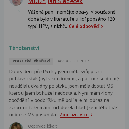
MUDr. Jan Sládeček
Vážená paní, nemějte obavy, V současné
době bylo v literatuře u lidí popsáno 120
typů HPV, z nichž...
Celá odpověď
Těhotenství
Praktické lékařství
Adéla
7.1.2017
Dobrý den, před 5 dny jsem měla svůj první
pohlavní styk (byl s kondomem, a partner se do mě
neudělal), dva dny po styku jsem měla dostat MS
kterou jsem bohužel nedostala. Nyní mám 4 dny
zpoždění, v podbříšku mě bolí a je mi občas na
zvracení, taky mám furt docela hlad. Jsem těhotná?
nebo se MS posunula...
Zobrazit více
Odpovídá lékař: