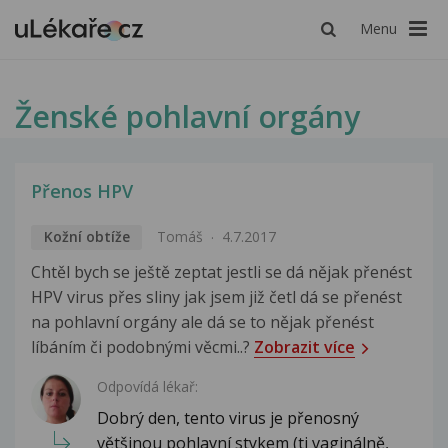
Menu
Ženské pohlavní orgány
Přenos HPV
Kožní obtíže
Tomáš
4.7.2017
Chtěl bych se ještě zeptat jestli se dá nějak přenést
HPV virus přes sliny jak jsem již četl dá se přenést
na pohlavní orgány ale dá se to nějak přenést
líbáním či podobnými věcmi..?
Zobrazit více
Odpovídá lékař:
Dobrý den, tento virus je přenosný
většinou pohlavní stykem (tj vaginálně,