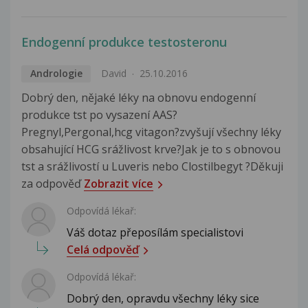
Endogenní produkce testosteronu
Andrologie
David
25.10.2016
Dobrý den, nějaké léky na obnovu endogenní
produkce tst po vysazení AAS?
Pregnyl,Pergonal,hcg vitagon?zvyšují všechny léky
obsahující HCG srážlivost krve?Jak je to s obnovou
tst a srážlivostí u Luveris nebo Clostilbegyt ?Děkuji
za odpověď
Zobrazit více
Odpovídá lékař:
Váš dotaz přeposílám specialistovi
Celá odpověď
Odpovídá lékař:
Dobrý den, opravdu všechny léky sice