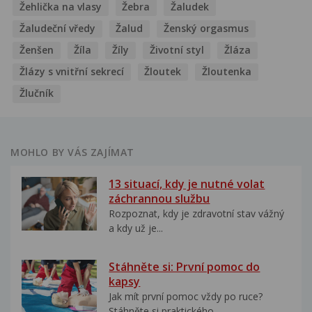
Žehlička na vlasy
Žebra
Žaludek
Žaludeční vředy
Žalud
Ženský orgasmus
Ženšen
Žíla
Žíly
Životní styl
Žláza
Žlázy s vnitřní sekrecí
Žloutek
Žloutenka
Žlučník
MOHLO BY VÁS ZAJÍMAT
13 situací, kdy je nutné volat
záchrannou službu
Rozpoznat, kdy je zdravotní stav vážný
a kdy už je...
Stáhněte si: První pomoc do
kapsy
Jak mít první pomoc vždy po ruce?
Stáhněte si praktického...