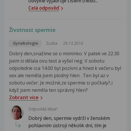
obvykle vyjadřuje číslem (nebo...
Celá odpověď
Životnost spermie
Gynekologie
Zuzka
29.12.2016
Dobrý den,snažíme se o miminko. V patek ve 22.30
jsem si dělala ovu test a vyšel neg. V sobotu
odpoledne cca 14.00 byl pozivni a hned k večeru byl
sex ale neměla jsem plodný hlen . Ten byl az v
sobotu večer. Je možné,ze spermie si počkaly?,i
když jsem neměla ten správný hlen?
Zobrazit více
Odpovídá lékař:
Dobrý den, spermie vydrží v ženském
pohlavním ústrojí několik dní, tím je