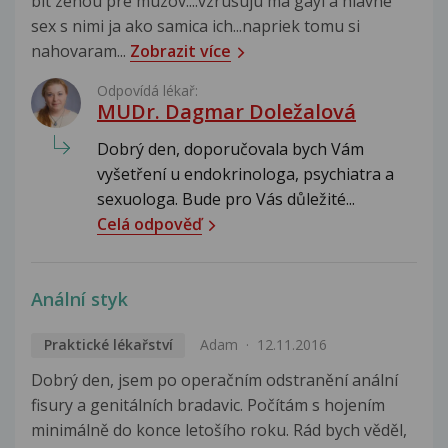
bit zenou pre muzov....vzrusuju ma gayi a hlavne
sex s nimi ja ako samica ich...napriek tomu si
nahovaram...
Zobrazit více
Odpovídá lékař:
MUDr. Dagmar Doležalová
Dobrý den, doporučovala bych Vám
vyšetření u endokrinologa, psychiatra a
sexuologa. Bude pro Vás důležité...
Celá odpověď
Anální styk
Praktické lékařství
Adam
12.11.2016
Dobrý den, jsem po operačním odstranění anální
fisury a genitálních bradavic. Počítám s hojením
minimálně do konce letošího roku. Rád bych věděl,