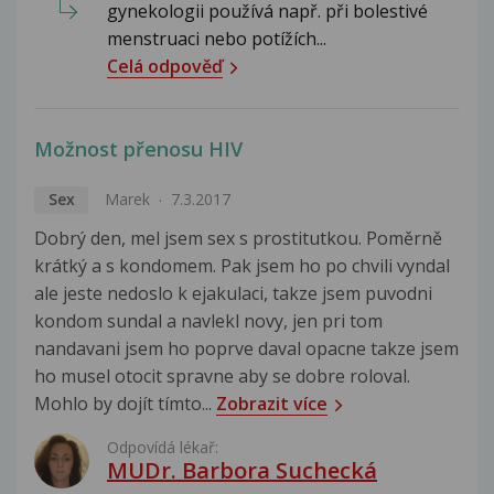
gynekologii používá např. při bolestivé
menstruaci nebo potížích...
Celá odpověď
Možnost přenosu HIV
Sex
Marek
7.3.2017
Dobrý den, mel jsem sex s prostitutkou. Poměrně
krátký a s kondomem. Pak jsem ho po chvili vyndal
ale jeste nedoslo k ejakulaci, takze jsem puvodni
kondom sundal a navlekl novy, jen pri tom
nandavani jsem ho poprve daval opacne takze jsem
ho musel otocit spravne aby se dobre roloval.
Mohlo by dojít tímto...
Zobrazit více
Odpovídá lékař:
MUDr. Barbora Suchecká