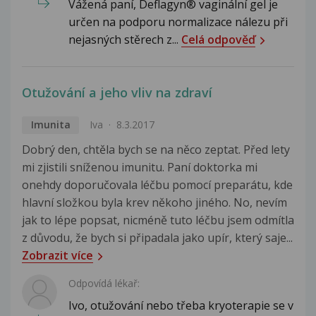
Vážená paní, Deflagyn® vaginální gel je
určen na podporu normalizace nálezu při
nejasných stěrech z...
Celá odpověď
Otužování a jeho vliv na zdraví
Imunita
Iva
8.3.2017
Dobrý den, chtěla bych se na něco zeptat. Před lety
mi zjistili sníženou imunitu. Paní doktorka mi
onehdy doporučovala léčbu pomocí preparátu, kde
hlavní složkou byla krev někoho jiného. No, nevím
jak to lépe popsat, nicméně tuto léčbu jsem odmítla
z důvodu, že bych si připadala jako upír, který saje...
Zobrazit více
Odpovídá lékař:
Ivo, otužování nebo třeba kryoterapie se v