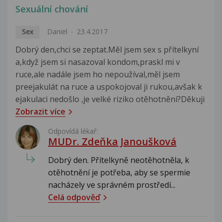
Sexuální chování
Sex
Daniel
23.4.2017
Dobrý den,chci se zeptat.Měl jsem sex s přítelkyní
a,když jsem si nasazoval kondom,praskl mi v
ruce,ale nadále jsem ho nepoužíval,měl jsem
preejakulát na ruce a uspokojoval ji rukou,avšak k
ejakulaci nedošlo ,je velké riziko otěhotnění?Děkuji
Zobrazit více
Odpovídá lékař:
MUDr. Zdeňka Janoušková
Dobrý den. Přítelkyně neotěhotněla, k
otěhotnění je potřeba, aby se spermie
nacházely ve správném prostředí...
Celá odpověď