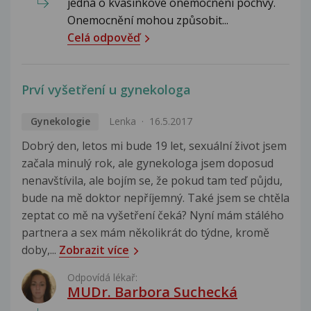
jedná o kvasinkové onemocnění pochvy.
Onemocnění mohou způsobit...
Celá odpověď
Prví vyšetření u gynekologa
Gynekologie
Lenka
16.5.2017
Dobrý den, letos mi bude 19 let, sexuální život jsem
začala minulý rok, ale gynekologa jsem doposud
nenavštívila, ale bojím se, že pokud tam teď půjdu,
bude na mě doktor nepříjemný. Také jsem se chtěla
zeptat co mě na vyšetření čeká? Nyní mám stálého
partnera a sex mám několikrát do týdne, kromě
doby,...
Zobrazit více
Odpovídá lékař:
MUDr. Barbora Suchecká