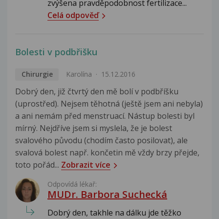
zvýšena pravděpodobnost fertilizace...
Celá odpověď
Bolesti v podbřišku
Chirurgie
Karolína
15.12.2016
Dobrý den, již čtvrtý den mě bolí v podbříšku
(uprostřed). Nejsem těhotná (ještě jsem ani nebyla)
a ani nemám před menstruací. Nástup bolesti byl
mírný. Nejdříve jsem si myslela, že je bolest
svalového původu (chodím často posilovat), ale
svalová bolest např. končetin mě vždy brzy přejde,
toto pořád...
Zobrazit více
Odpovídá lékař:
MUDr. Barbora Suchecká
Dobrý den, takhle na dálku jde těžko