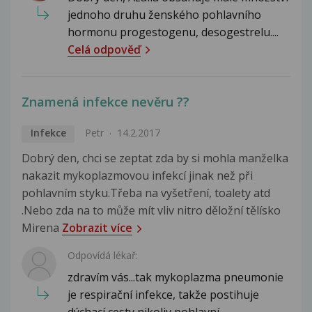
jednoho druhu ženského pohlavního
hormonu progestogenu, desogestrelu....
Celá odpověď
Znamená infekce nevěru ??
Infekce
Petr
14.2.2017
Dobrý den, chci se zeptat zda by si mohla manželka
nakazit mykoplazmovou infekcí jinak než při
pohlavním styku.Třeba na vyšetření, toalety atd
.Nebo zda na to může mít vliv nitro děložní tělísko
Mirena
Zobrazit více
Odpovídá lékař:
zdravím vás...tak mykoplazma pneumonie
je respirační infekce, takže postihuje
dýchací cesty nikoliv pohlavní...