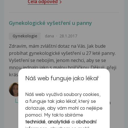
Celá odpověď
Gynekologické vyšetření u panny
Gynekologie
dana
28.1.2017
Zdravím, mám zvláštní dotaz na Vás. Jak bude
probíhat gynekologické vyšetření u 27 leté panny.
Vyšetření se nebojím, jenom nechci, aby se se
mnou jednalo jako s malou holčičkou. Děkuji, přeji
krásný den
Zobrazit více
Náš web funguje jako lékař
Odpovídá lékař:
MUDr. Barbora Suchecká
Náš web využívá soubory cookies,
a funguje tak jako lékař, který se
Dobrý den, začíná se obvykle odběrem
dotazuje, aby vám mohl co nejlépe
anamnézy (osobní anamnéza-zda se s
pomoci. My takto sbíráme
něčím léčíte, rodinná- kdy se...
technické
,
analytické
a
obchodní
Celá odpověď