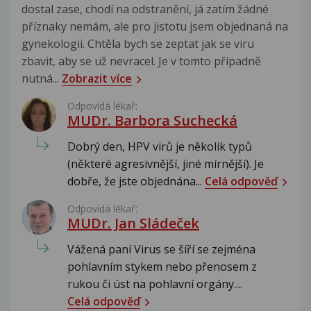
dostal zase, chodí na odstranění, já zatím žádné
příznaky nemám, ale pro jistotu jsem objednaná na
gynekologii. Chtěla bych se zeptat jak se viru
zbavit, aby se už nevracel. Je v tomto případně
nutná...
Zobrazit více
Odpovídá lékař:
MUDr. Barbora Suchecká
Dobrý den, HPV virů je několik typů
(některé agresivnější, jiné mírnější). Je
dobře, že jste objednána...
Celá odpověď
Odpovídá lékař:
MUDr. Jan Sládeček
Vážená paní Virus se šíří se zejména
pohlavním stykem nebo přenosem z
rukou či úst na pohlavní orgány....
Celá odpověď