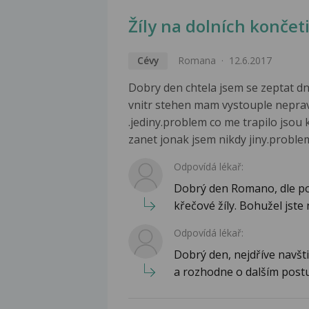
Žíly na dolních končet
Cévy
Romana
12.6.2017
Dobry den chtela jsem se zeptat dn
vnitr stehen mam vystouple nepravyd
.jediny.problem co me trapilo jso
zanet jonak jsem nikdy jiny.prob
Odpovídá lékař:
Dobrý den Romano, dle po
křečové žíly. Bohužel jste n
Odpovídá lékař:
Dobrý den, nejdříve navšti
a rozhodne o dalším postu