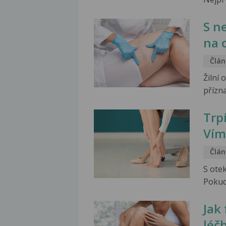
S n
na 
Člán
Žilní 
přízna
Trp
Vím
Člán
S ote
Pokud
Jak
léč