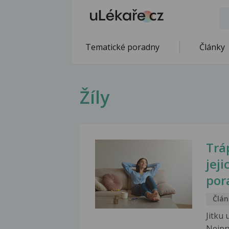
Tematické poradny
Články
Žíly
Trá
jej
por
Člán
Jitku 
Nejprv