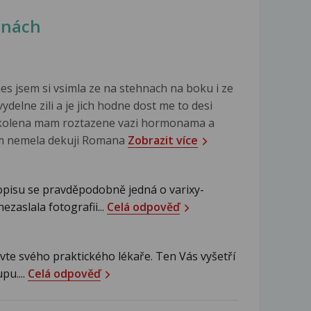
inách
es jsem si vsimla ze na stehnach na boku i ze
elne zili a je jich hodne dost me to desi
u kolena mam roztazene vazi hormonama a
lem nemela dekuji Romana
Zobrazit více
pisu se pravděpodobně jedná o varixy-
ezaslala fotografii...
Celá odpověď
vte svého praktického lékaře. Ten Vás vyšetří
pu....
Celá odpověď