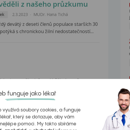
věděli z našeho průzkumu
ek
2.3.2023
MUDr. Hana Tichá
ždý devátý z deseti členů populace starších 30
 potýká s chronickou žilní nedostatečností....
lýtku jsme měla dvě, nad kůži výrazně
ené, kde bylo velké horko a denně jsme chodily
b funguje jako lékař
y a na jejich místech se vytvořily větší
y praskly? Modřiny se vstřebají...
 využívá soubory cookies, a funguje
 lékař, který se dotazuje, aby vám
 nejlépe pomoci. My takto sbíráme
aříková