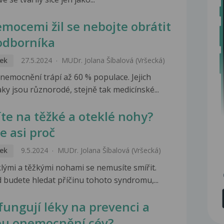
emocemi žil se nebojte obrátit
odborníka
ek
27.5.2024
MUDr. Jolana Šíbalová (Vršecká)
onemocnění trápí až 60 % populace. Jejich
ky jsou různorodé, stejně tak medicínské...
íte na těžké a oteklé nohy?
e asi proč
ek
9.5.2024
MUDr. Jolana Šíbalová (Vršecká)
klými a těžkými nohami se nemusíte smířit.
 budete hledat příčinu tohoto syndromu,...
 fungují léky na prevenci a
bu onemocnění cév?