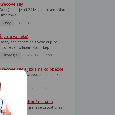
Křečové žíly
Dobrý den, je mi 24 let a na levém lýtku
jsme měla...
Cévy
3.7.2017
Jana
Žíly na varleti?
Dobry den chcem sa soytat ci je to
mozne ze po laparoskopickej...
Urologie
1.7.2017
Peter
Křečové žíly a jízda na koloběžce
Dobrý den, chci se zeptat, zda je jízda
na koloběžce...
Cévy
27.6.2017
Lenka
Žíly na dolních končetinách
Dobry den chtela jsem se zeptat dnes
jsem si vsimla...