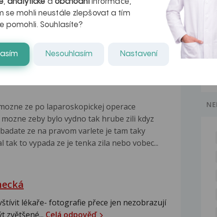
é
,
analytické
a
obchodní
informace,
 jaké máte celkově obtíže s křečovými žilami,
 se mohli neustále zlepšovat a tím
oci,...
Celá odpověď
e pomohli. Souhlasíte?
lasím
Nesouhlasím
Nastavení
NE
o mozne ze po laparoskopickej operace
 to mozne zeby bylo vydno tak hrube zili kdyz
badate ze na pravom varlete je tam taky
l tak to vypada ze je tenka zila nebo vobec...
hecká
tívit lékaře- fotografie přece jen nezobrazují
t zvětšené...
Celá odpověď