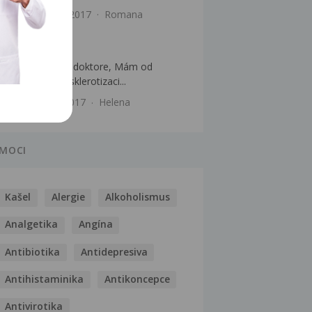
Cévy
12.6.2017
Romana
Křečové žíly
Dobrý den pane doktore, Mám od
pondělí 29.5 po sklerotizaci...
Cévy
3.6.2017
Helena
MOCI
Kašel
Alergie
Alkoholismus
Analgetika
Angína
Antibiotika
Antidepresiva
Antihistaminika
Antikoncepce
Antivirotika