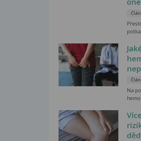
one
Člán
Přest
potkaj
Jak
hem
nep
Člán
Na po
hemoro
Víc
rizi
děd