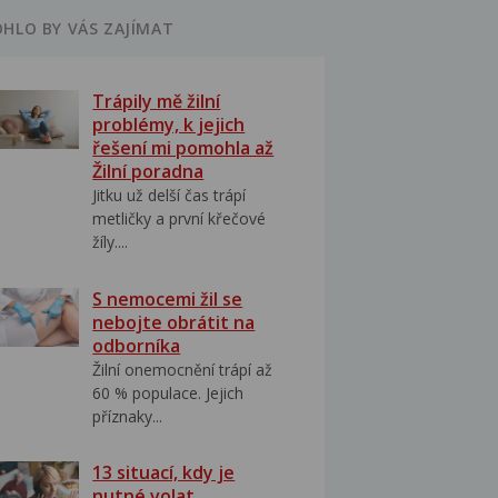
HLO BY VÁS ZAJÍMAT
Trápily mě žilní
problémy, k jejich
řešení mi pomohla až
Žilní poradna
Jitku už delší čas trápí
metličky a první křečové
žíly....
S nemocemi žil se
nebojte obrátit na
odborníka
Žilní onemocnění trápí až
60 % populace. Jejich
příznaky...
13 situací, kdy je
nutné volat