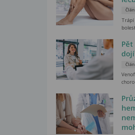
Člán
Trápí 
bolest
Pět
dojí
Člán
Venof
chorob
Prů
hem
nem
moh