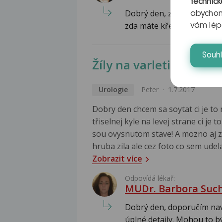
technick
Dobrý den, záleží na tom ,
abychom
zda máte křeče do lýtek v n
vám lép
Souh
Žíly na varleti?
Urologie
Peter
1.7.2017
Dobry den chcem sa soytat ci je t
třiselnej kyle na levej strane ci je
sou ovysnutom stave! A mozno aj z
hruba zila ale cez foto co sem udela
Zobrazit více
Odpovídá lékař:
MUDr. Barbora Suc
Dobrý den, doporučím navš
úplné detaily. Mohou to bý