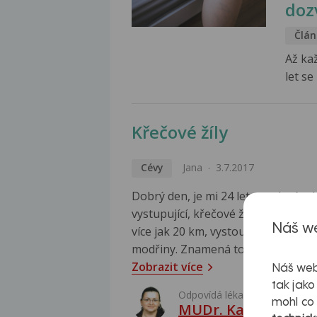
doz
Člán
Až ka
let se
Křečové žíly
Cévy
Jana
3.7.2017
Dobrý den, je mi 24 let a na levém 
vystupující, křečové žíly. Na dovol
Náš we
více jak 20 km, vystouplé žíly zmizel
modřiny. Znamená to, že křečové žíl
Zobrazit více
Náš web
tak jako
Odpovídá lékař:
mohl co
MUDr. Kateřina Kov