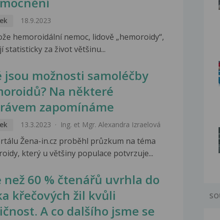
mocnění
ek
18.9.2023
ože hemoroidální nemoc, lidově „hemoroidy“,
í statisticky za život většinu...
é jsou možnosti samoléčby
oroidů? Na některé
rávem zapomínáme
ek
13.3.2023
Ing. et Mgr. Alexandra Izraelová
rtálu Žena-in.cz proběhl průzkum na téma
idy, který u většiny populace potvrzuje...
e než 60 % čtenářů uvrhla do
ka křečových žil kvůli
SO
ičnost. A co dalšího jsme se