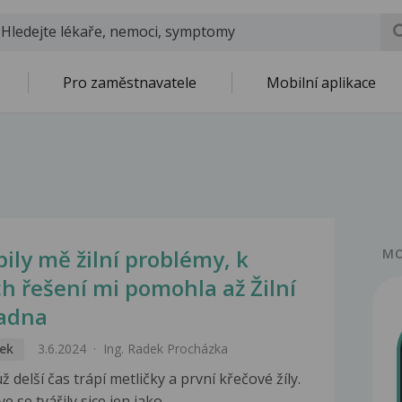
Pro zaměstnavatele
Mobilní aplikace
pily mě žilní problémy, k
MO
ich řešení mi pomohla až Žilní
adna
ek
3.6.2024
Ing. Radek Procházka
už delší čas trápí metličky a první křečové žíly.
e se tvářily sice jen jako...