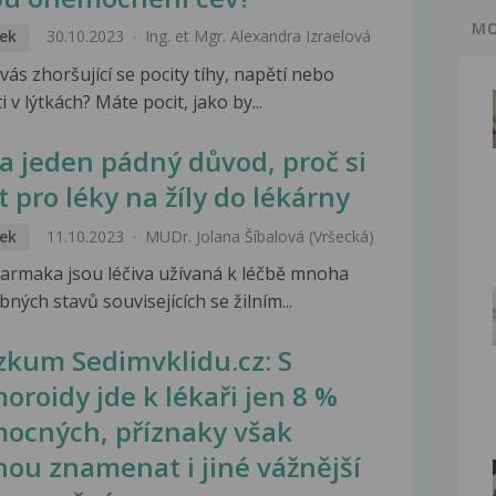
MO
ek
30.10.2023
Ing. et Mgr. Alexandra Izraelová
vás zhoršující se pocity tíhy, napětí nebo
i v lýtkách? Máte pocit, jako by...
 a jeden pádný důvod, proč si
t pro léky na žíly do lékárny
ek
11.10.2023
MUDr. Jolana Šíbalová (Vršecká)
armaka jsou léčiva užívaná k léčbě mnoha
ných stavů souvisejících se žilním...
zkum Sedimvklidu.cz: S
oroidy jde k lékaři jen 8 %
ocných, příznaky však
ou znamenat i jiné vážnější